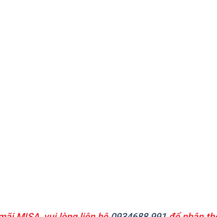
ãi MISA, vui lòng liên hệ
0934688.991
để nhận th