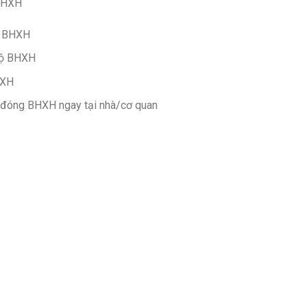
 BHXH
 BHXH
độ BHXH
HXH
 đóng BHXH ngay tại
nhà/cơ quan