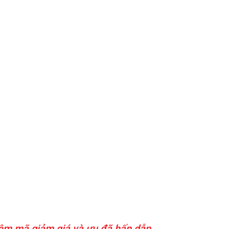
êm mã giảm giá và ưu đã hấp dẫn