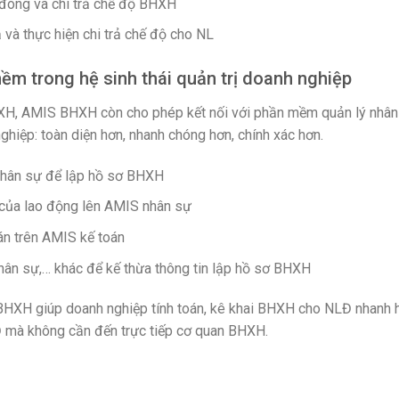
n đóng và chi trả chế độ BHXH
ả và thực hiện chi trả chế độ cho NL
ềm trong hệ sinh thái quản trị doanh nghiệp
BHXH, AMIS BHXH còn cho phép kết nối với phần mềm quản lý nhâ
ghiệp: toàn diện hơn, nhanh chóng hơn, chính xác hơn.
nhân sự để lập hồ sơ BHXH
 của lao động lên AMIS nhân sự
án trên AMIS kế toán
hân sự,… khác để kế thừa thông tin lập
hồ sơ BHXH
BHXH giúp doanh nghiệp tính toán, kê khai BHXH cho NLĐ nhanh h
 mà không cần đến trực tiếp cơ quan BHXH.