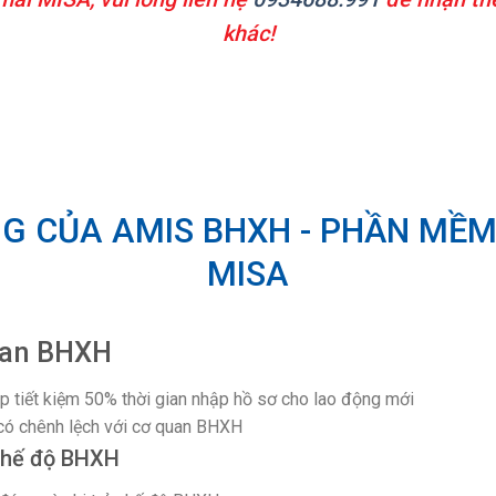
khác!
G CỦA AMIS BHXH - PHẦN MỀM
MISA
quan BHXH
p tiết kiệm 50% thời gian nhập hồ sơ cho lao động mới
i có chênh lệch với cơ quan BHXH
 chế độ BHXH