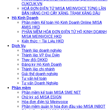
CUKCUK.VN
HOÁ ĐƠN ĐIỆN TỬ MISA MEINVOICE TỪNG LẦN
BÁN HÀNG CHO CÂY XĂNG, TRẠM XĂNG DẦU
Hộ Kinh Doanh
Phần mềm Kế toán Hộ Kinh Doanh Online MISA
AMIS HKD
PHẦN MỀM HÓA ĐƠN ĐIỆN TỬ HỘ KINH DOANH
MISA MEINVOICE HKD
Kiến thức – Tài Liệu HKD
Dịch Vụ
Thành lập doanh nghiệp
Thành lập VP Đại Diện
Thay đổi DKKD
Đăng ký Hộ Kinh Doanh
Thành lập chi nhánh
Giải thể doanh nghiệp
Tư vấn kế toán
Tư vấn Doanh Nghiệp
Phần mềm
Phần mềm kế toán MISA SME NET
Chữ ký số MISA ESIGN
Hóa đơn điện tử Meinvoice
Phần mềm quản lý hóa đơn đầu vào MISA INBOT