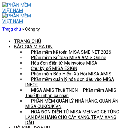
Skip
to
content
Trang chủ
»
Công ty
TRANG CHỦ
BÁO GIÁ MISA DN
Phần mềm kế toán MISA SME NET 2026
Phần mềm Kế toán MISA AMIS Online
Hóa đơn điện tử Meinvoice MISA
Chữ ký số MISA ESIGN
Phần mềm Bảo Hiểm Xã Hội MISA AMIS
Phần mềm quản lý hóa đơn đầu vào MISA
INBOT
MISA AMIS Thuế TNCN – Phần mềm AMIS
Thuế thu nhập cá nhân
PHẦN MỀM QUẢN LÝ NHÀ HÀNG, QUÁN ĂN
MISA CUKCUK.VN
HOÁ ĐƠN ĐIỆN TỬ MISA MEINVOICE TỪNG
LẦN BÁN HÀNG CHO CÂY XĂNG, TRẠM XĂNG
DẦU