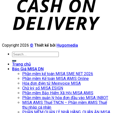
Copyright 2026
©
Thiết kế bởi
Hugomedia
Search
for:
Trang chủ
Báo Giá MISA DN
Phần mềm kế toán MISA SME NET 2026
Phần mềm Kế toán MISA AMIS Online
Hóa đơn điện tử Meinvoice MISA
Chữ ký số MISA ESIGN
Phần mềm Bảo Hiểm Xã Hội MISA AMIS
Phần mềm quản lý hóa đơn đầu vào MISA INBOT
MISA AMIS Thuế TNCN – Phần mềm AMIS Thuế
thu nhập cá nhân
PHẦN MỀM QUẢN LÝ NHÀ HÀNG, QUÁN ĂN MISA