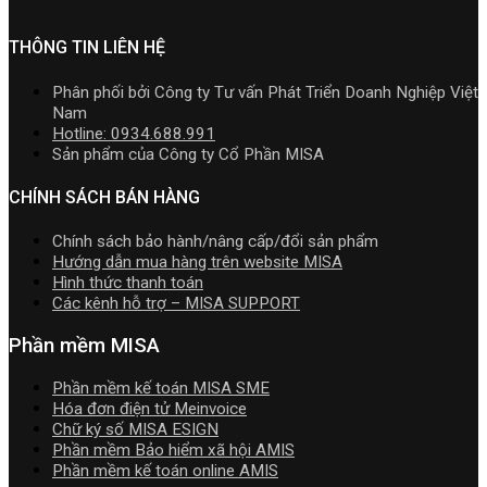
toán
cấp]
Hướng
quản
MISA
HTKK
dẫn
trị
SME.NET
mới
THÔNG TIN LIÊN HỆ
tải
doanh
2026
nhất
Download
nghiệp
R2
5.5.2
cài
Phân phối bởi Công ty Tư vấn Phát Triển Doanh Nghiệp Việt
hợp
cập
miễn
đặt
Nam
nhất
nhật
phí
Hotline: 0934.688.991
mới
TT99/2025
mới
Sản phẩm của Công ty Cổ Phần MISA
nhất
mới
nhất
2026
nhất
2026
CHÍNH SÁCH BÁN HÀNG
năm
2026
Chính sách bảo hành/nâng cấp/đổi sản phẩm
|
Hướng dẫn mua hàng trên website MISA
Video
Hình thức thanh toán
Hướng
Các kênh hỗ trợ – MISA SUPPORT
dẫn
tải
Phần mềm MISA
Download
cài
Phần mềm kế toán MISA SME
đặt
Hóa đơn điện tử Meinvoice
Chữ ký số MISA ESIGN
Phần mềm Bảo hiểm xã hội AMIS
Phần mềm kế toán online AMIS