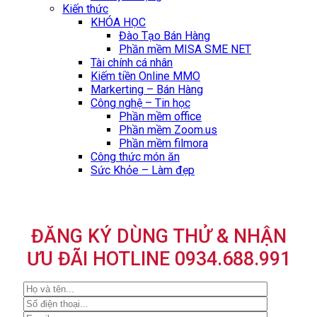
Kiến thức
KHÓA HỌC
Đào Tạo Bán Hàng
Phần mềm MISA SME NET
Tài chính cá nhân
Kiếm tiền Online MMO
Markerting – Bán Hàng
Công nghệ – Tin học
Phần mềm office
Phần mềm Zoom.us
Phần mềm filmora
Công thức món ăn
Sức Khỏe – Làm đẹp
ĐĂNG KÝ DÙNG THỬ & NHẬN
ƯU ĐÃI HOTLINE 0934.688.991