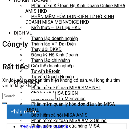
HỘ KINH DOANH
Phần mềm Kế toán Hộ Kinh Doanh Online MISA
AMIS HKD
PHẦN MỀM HÓA ĐƠN ĐIỆN TỬ HỘ KINH
DOANH MISA MEINVOICE HKD
Kiến thức – Tài Liệu HKD
DỊCH VỤ
Thành lập doanh nghiệp
Công ty
Thành lập VP Đại Diện
Thay đổi DKKD
Đăng ký Hộ Kinh Doanh
Thành lập chi nhánh
Rất tiếc!
Giải thể doanh nghiệp
Tư vấn kế toán
Tư vấn Doanh Nghiệp
Xin lỗi, nội dung bạn tìm hiện không có sẵn, vui lòng thử tìm
PHẦN MỀM
với từ khóa khác!
Phần mềm kế toán MISA SME NET
Chữ ký số MISA ESIGN
Hóa đơn điện tử Meinvoice
Phần mềm quản lý hóa đơn đầu vào MISA
INBOT
Phần mềm
Bảo hiểm xã hội MISA AMIS
Phần mềm kế toán MISA AMIS Online
Phần mềm quản lý cửa hàng MISA
Phần mềm kế toán MISA