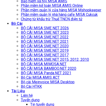
Bảo hiểm xã hội MISA AMIS
Phần mềm kế toán MISA AMIS Online
Phần mềm quản lý cửa hàng MISA Mshopkeeper
Phần mềm quản lý nhà hàng cafe MISA Cukcuk
Chứng từ khấu trừ Thuế TNCN điện tử
Bộ Cài
BỘ CÀI MISA SME NET 2026
BỘ CÀI MISA SME NET 2023
BỘ CÀI MISA SME.NET 2022
BỘ CÀI MISA SME.NET 2021
BỘ CÀI MISA SME.NET 2020
BỘ CÀI MISA SME.NET 2019
BỘ CÀI MISA SME.NET 2017
BỘ CÀI MISA SME.NET 2015, 2012, 2010
BỘ CÀI MISA MIMOSA.NET
BỘ CÀI MISA BAMBOO.NET 2020
BỘ CÀI MISA Panda.NET 2021
Bộ Cài MISA AMIS ACT
Bộ cài Meinvoice MISA Desktop
Bộ Cài HTKK
Tài Liệu
Liên hệ
Tuyển dụng
Tin tuyển dụng