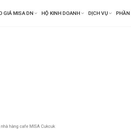
O GIÁ MISA DN
HỘ KINH DOANH
DỊCH VỤ
PHẦN
 nhà hàng cafe MISA Cukcuk