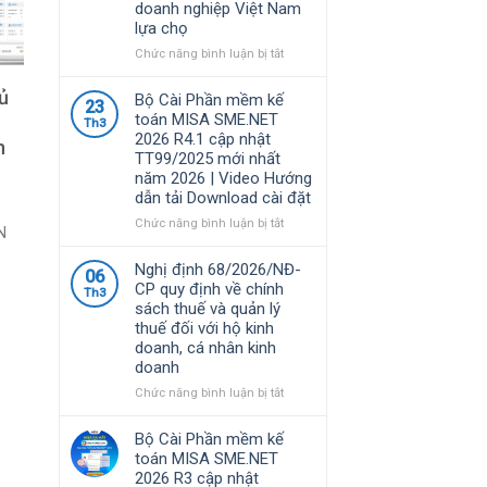
doanh nghiệp Việt Nam
lựa chọ
ở
Chức năng bình luận bị tắt
Phần
mềm
ủ
Bộ Cài Phần mềm kế
23
MISA
toán MISA SME.NET
Th3
là
2026 R4.1 cập nhật
n
giải
TT99/2025 mới nhất
pháp
năm 2026 | Video Hướng
quản
dẫn tải Download cài đặt
lý
tài
ở
Chức năng bình luận bị tắt
N
chính
Bộ
–
Cài
Nghị định 68/2026/NĐ-
06
kế
Phần
CP quy định về chính
Th3
toán
mềm
sách thuế và quản lý
được
kế
thuế đối với hộ kinh
nhiều
toán
doanh, cá nhân kinh
doanh
MISA
doanh
nghiệp
SME.NET
Việt
2026
ở
Chức năng bình luận bị tắt
Nam
R4.1
Nghị
lựa
cập
định
Bộ Cài Phần mềm kế
chọ
nhật
68/2026/NĐ-
toán MISA SME.NET
TT99/2025
CP
2026 R3 cập nhật
mới
quy