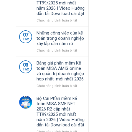
TT99/2025 mới nhất
nhất
định
năm 2026 | Video Hướng
năm
về
dẫn tải Download cài đặt
2026
chính
|
sách
ở
Chức năng bình luận bị tắt
Video
thuế
Bộ
Hướng
và
Cài
Những công việc của kế
dẫn
07
quản
Phần
toán trong doanh nghiệp
tải
Th2
lý
mềm
xây lắp cần nắm rõ
Download
thuế
kế
cài
đối
toán
ở
Chức năng bình luận bị tắt
đặt
với
MISA
Những
hộ
SME.NET
công
Bảng giá phần mềm Kế
03
kinh
2026
việc
toán MISA AMIS online
Th2
doanh,
R3
của
và quản trị doanh nghiệp
cá
cập
kế
hợp nhất mới nhất 2026
nhân
nhật
toán
kinh
TT99/2025
trong
ở
Chức năng bình luận bị tắt
doanh
mới
doanh
Bảng
nhất
nghiệp
giá
Bộ Cài Phần mềm kế
năm
xây
phần
toán MISA SME.NET
2026
lắp
mềm
2026 R2 cập nhật
|
cần
Kế
TT99/2025 mới nhất
Video
nắm
toán
năm 2026 | Video Hướng
Hướng
rõ
MISA
dẫn tải Download cài đặt
dẫn
AMIS
tải
online
ở
Chức năng bình luận bị tắt