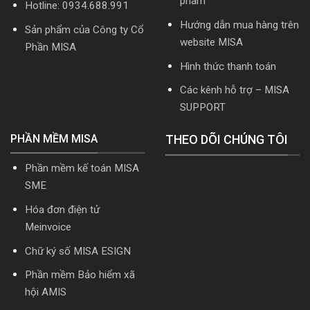
phẩm
Hotline: 0934.688.991
Download
cài
Hướng dẫn mua hàng trên
Sản phẩm của Công ty Cổ
đặt
website MISA
Phần MISA
Hình thức thanh toán
Các kênh hỗ trợ – MISA
SUPPORT
PHẦN MỀM MISA
THEO DÕI CHÚNG TÔI
Phần mềm kế toán MISA
SME
Hóa đơn điện tử
Meinvoice
Chữ ký số MISA ESIGN
Phần mềm Bảo hiểm xã
hội AMIS