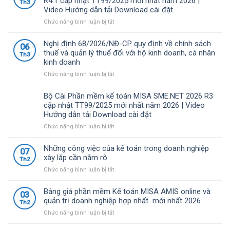
R4.1 cập nhật TT99/2025 mới nhất năm 2026 |
Th3
là
Video Hướng dẫn tải Download cài đặt
giải
pháp
ở
Chức năng bình luận bị tắt
quản
Bộ
lý
Cài
Nghị định 68/2026/NĐ-CP quy định về chính sách
06
tài
Phần
thuế và quản lý thuế đối với hộ kinh doanh, cá nhân
Th3
chính
mềm
kinh doanh
–
kế
kế
toán
ở
Chức năng bình luận bị tắt
toán
MISA
Nghị
được
SME.NET
định
Bộ Cài Phần mềm kế toán MISA SME.NET 2026 R3
nhiều
2026
68/2026/NĐ-
cập nhật TT99/2025 mới nhất năm 2026 | Video
doanh
R4.1
CP
Hướng dẫn tải Download cài đặt
nghiệp
cập
quy
Việt
nhật
định
ở
Chức năng bình luận bị tắt
Nam
TT99/2025
về
Bộ
lựa
mới
chính
Cài
Những công việc của kế toán trong doanh nghiệp
07
chọ
nhất
sách
Phần
xây lắp cần nắm rõ
Th2
năm
thuế
mềm
ở
Chức năng bình luận bị tắt
2026
và
kế
Những
|
quản
toán
công
Video
lý
MISA
Bảng giá phần mềm Kế toán MISA AMIS online và
03
việc
Hướng
thuế
SME.NET
quản trị doanh nghiệp hợp nhất mới nhất 2026
Th2
của
dẫn
đối
2026
ở
Chức năng bình luận bị tắt
kế
tải
với
R3
Bảng
toán
Download
hộ
cập
giá