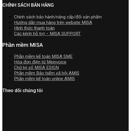
2026
nhất
2026
CHÍNH SÁCH BÁN HÀNG
năm
2026
Chính sách bảo hành/nâng cấp/đổi sản phẩm
|
Hướng dẫn mua hàng trên website MISA
Video
Hình thức thanh toán
Hướng
Các kênh hỗ trợ – MISA SUPPORT
dẫn
tải
Phần mềm MISA
Download
cài
Phần mềm kế toán MISA SME
đặt
Hóa đơn điện tử Meinvoice
Chữ ký số MISA ESIGN
Phần mềm Bảo hiểm xã hội AMIS
Phần mềm kế toán online AMIS
Theo dõi chúng tôi