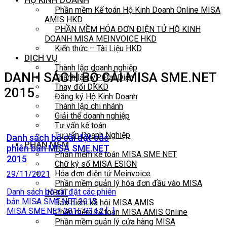
HỘ KINH DOANH
Phần mềm Kế toán Hộ Kinh Doanh Online MISA
AMIS HKD
PHẦN MỀM HÓA ĐƠN ĐIỆN TỬ HỘ KINH
DOANH MISA MEINVOICE HKD
Kiến thức – Tài Liệu HKD
DỊCH VỤ
Thành lập doanh nghiệp
DANH SÁCH BỘ CÀI MISA SME.NET
Thành lập VP Đại Diện
Thay đổi DKKD
2015
Đăng ký Hộ Kinh Doanh
Thành lập chi nhánh
Giải thể doanh nghiệp
Tư vấn kế toán
Tư vấn Doanh Nghiệp
Danh sách bộ cài đặt các
PHẦN MỀM
phiên bản MISA SME.NET
Phần mềm kế toán MISA SME NET
2015
Chữ ký số MISA ESIGN
Hóa đơn điện tử Meinvoice
29/11/2021
Phần mềm quản lý hóa đơn đầu vào MISA
Danh sách bộ cài đặt các phiên
INBOT
bản MISA SME.NET 2015
Bảo hiểm xã hội MISA AMIS
MISA SME.NET 2015 R34.2 [...]
Phần mềm kế toán MISA AMIS Online
Phần mềm quản lý cửa hàng MISA