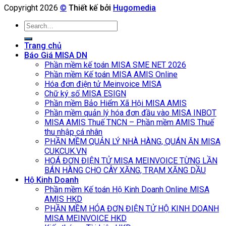
Copyright 2026
©
Thiết kế bởi
Hugomedia
Search
for:
Trang chủ
Báo Giá MISA DN
Phần mềm kế toán MISA SME NET 2026
Phần mềm Kế toán MISA AMIS Online
Hóa đơn điện tử Meinvoice MISA
Chữ ký số MISA ESIGN
Phần mềm Bảo Hiểm Xã Hội MISA AMIS
Phần mềm quản lý hóa đơn đầu vào MISA INBOT
MISA AMIS Thuế TNCN – Phần mềm AMIS Thuế
thu nhập cá nhân
PHẦN MỀM QUẢN LÝ NHÀ HÀNG, QUÁN ĂN MISA
CUKCUK.VN
HOÁ ĐƠN ĐIỆN TỬ MISA MEINVOICE TỪNG LẦN
BÁN HÀNG CHO CÂY XĂNG, TRẠM XĂNG DẦU
Hộ Kinh Doanh
Phần mềm Kế toán Hộ Kinh Doanh Online MISA
AMIS HKD
PHẦN MỀM HÓA ĐƠN ĐIỆN TỬ HỘ KINH DOANH
MISA MEINVOICE HKD