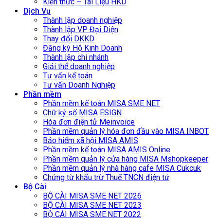
Kiến thức – Tài Liệu HKD
Dịch Vụ
Thành lập doanh nghiệp
Thành lập VP Đại Diện
Thay đổi DKKD
Đăng ký Hộ Kinh Doanh
Thành lập chi nhánh
Giải thể doanh nghiệp
Tư vấn kế toán
Tư vấn Doanh Nghiệp
Phần mềm
Phần mềm kế toán MISA SME NET
Chữ ký số MISA ESIGN
Hóa đơn điện tử Meinvoice
Phần mềm quản lý hóa đơn đầu vào MISA INBOT
Bảo hiểm xã hội MISA AMIS
Phần mềm kế toán MISA AMIS Online
Phần mềm quản lý cửa hàng MISA Mshopkeeper
Phần mềm quản lý nhà hàng cafe MISA Cukcuk
Chứng từ khấu trừ Thuế TNCN điện tử
Bộ Cài
BỘ CÀI MISA SME NET 2026
BỘ CÀI MISA SME NET 2023
BỘ CÀI MISA SME.NET 2022