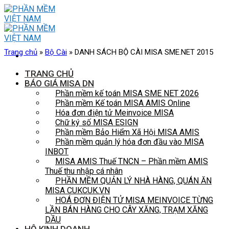
Skip
to
content
Trang chủ
»
Bộ Cài
»
DANH SÁCH BỘ CÀI MISA SME.NET 2015
TRANG CHỦ
BÁO GIÁ MISA DN
Phần mềm kế toán MISA SME NET 2026
Phần mềm Kế toán MISA AMIS Online
Hóa đơn điện tử Meinvoice MISA
Chữ ký số MISA ESIGN
Phần mềm Bảo Hiểm Xã Hội MISA AMIS
Phần mềm quản lý hóa đơn đầu vào MISA
INBOT
MISA AMIS Thuế TNCN – Phần mềm AMIS
Thuế thu nhập cá nhân
PHẦN MỀM QUẢN LÝ NHÀ HÀNG, QUÁN ĂN
MISA CUKCUK.VN
HOÁ ĐƠN ĐIỆN TỬ MISA MEINVOICE TỪNG
LẦN BÁN HÀNG CHO CÂY XĂNG, TRẠM XĂNG
DẦU