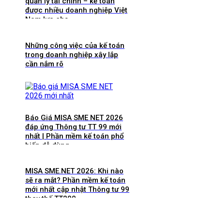
quản lý tài chính – kế toán
được nhiều doanh nghiệp Việt
Nam lựa chọ
Những công việc của kế toán
trong doanh nghiệp xây lắp
cần nắm rõ
Báo Giá MISA SME NET 2026
đáp ứng Thông tư TT 99 mới
nhất | Phần mềm kế toán phổ
biến dễ dùng
MISA SME.NET 2026: Khi nào
sẽ ra mắt? Phần mềm kế toán
mới nhất cập nhật Thông tư 99
thay thế TT200