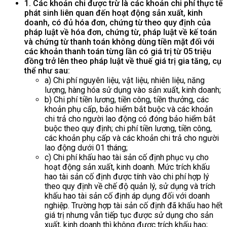
1. Các khoản chi được trừ là các khoản chi phí thực tế
phát sinh liên quan đến hoạt động sản xuất, kinh
doanh, có đủ hóa đơn, chứng từ theo quy định của
pháp luật về hóa đơn, chứng từ, pháp luật về kế toán
và chứng từ thanh toán không dùng tiền mặt đối với
các khoản thanh toán từng lần có giá trị từ 05 triệu
đồng trở lên theo pháp luật về thuế giá trị gia tăng, cụ
thể như sau:
a) Chi phí nguyên liệu, vật liệu, nhiên liệu, năng
lượng, hàng hóa sử dụng vào sản xuất, kinh doanh;
b) Chi phí tiền lương, tiền công, tiền thưởng, các
khoản phụ cấp, bảo hiểm bắt buộc và các khoản
chi trả cho người lao động có đóng bảo hiểm bắt
buộc theo quy định; chi phí tiền lương, tiền công,
các khoản phụ cấp và các khoản chi trả cho người
lao động dưới 01 tháng;
c) Chi phí khấu hao tài sản cố định phục vụ cho
hoạt động sản xuất, kinh doanh. Mức trích khấu
hao tài sản cố định được tính vào chi phí hợp lý
theo quy định về chế độ quản lý, sử dụng và trích
khấu hao tài sản cố định áp dụng đối với doanh
nghiệp. Trường hợp tài sản cố định đã khấu hao hết
giá trị nhưng vẫn tiếp tục được sử dụng cho sản
xuất, kinh doanh thì không được trích khấu hao;