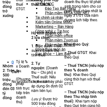
doanh thu thực tế phát
triệu
KHÓA HỌC
thuế
thuế TNCN.
sinh trong năm cho cơ
đồng
Đào Tạo Bán Hàng
GTGT.
quan thuế chậm nhất là
trở
Phần mềm MISA SME NET
ngày 31/01 của năm
xuống
Tài chính cá nhân
dương lịch tiếp theo.
Kiếm tiền Online MMO
Markerting – Bán Hàng
Công nghệ – Tin học
Hộ kinh doanh có
Phần mềm office
2 lựa chọn:
Phần mềm Zoom.us
Khai theo Quý:
Phần mềm filmora
1. Mặc định:
Thuế
Công thức món ăn
suất x Doanh thu
– Thuế GTGT
: Khai
Sức Khỏe – Làm đẹp
tính thuế.
theo Quý.
Tỷ lệ %
0
2. Tự
– Thuế TNCN (nếu nộp
Nhóm
x Doanh
nguyện:
(Doanh
theo % doanh
2: Trên
thu.
Cart
thu – Chi phí) x
thu):
Khai theo Quý
500
Thuế suất. Nếu
(Phương
cùng thời hạn với thuế
triệu
No products in the cart.
chọn cách này phải
pháp
GTGT.
đồng
áp dụng ổn định 02
tính trực
đến 03
năm liên tục.
– Thuế TNCN (nếu nộp
tiếp trên
tỷ
theo Thu nhập tính
doanh
đồng
Lưu ý:
Được trừ
thuế):
Khai tạm nộp
thu).
500 triệu đồng
theo Quý trên cùng hồ