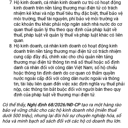
Hộ kinh doanh, cá nhân kinh doanh cư trú có hoạt động
kinh doanh trên nền tảng thương mại điện tử có trách
nhiệm kê khai và nộp thuế tiêu thụ đặc biệt, thuế bảo vệ
môi trường, thuế tài nguyên, phí bảo vệ môi trường và
các khoản thu khác phải nộp ngân sách nhà nước do cơ
quan thuế quản lý thu theo quy định của pháp luật về
thuế, pháp luật về quản lý thuế và pháp luật khác có liên
quan.
Hộ kinh doanh, cá nhân kinh doanh có hoạt động kinh
doanh trên nền tảng thương mại điện tử có trách nhiệm
cung cấp đầy đủ, chính xác cho chủ quản nền tảng
thương mại điện tử thông tin mã số thuế hoặc số định
danh cá nhân đối với công dân Việt Nam; số hộ chiếu
hoặc thông tin định danh do cơ quan có thẩm quyền
nước ngoài cấp đối với công dân nước ngoài và thông
tin, tài liệu liên quan đến việc xác định nghĩa vụ thuế phải
nộp, các thông tin bắt buộc đối với người bán theo quy
định của pháp luật về thương mại điện tử.
Có thể thấy,
Nghị định 68/2026/NĐ-CP
tạo ra một hàng rào
bảo vệ vững chắc cho các hộ kinh doanh nhỏ (miễn thuế
dưới 500 triệu), nhưng lại đòi hỏi sự chuyên nghiệp hóa, số
hóa và minh bạch sổ sách đối với các hộ có doanh thu lớn.