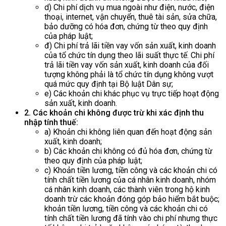
d) Chi phí dịch vụ mua ngoài như điện, nước, điện
thoại, internet, vận chuyển, thuê tài sản, sửa chữa,
bảo dưỡng có hóa đơn, chứng từ theo quy định
của pháp luật;
đ) Chi phí trả lãi tiền vay vốn sản xuất, kinh doanh
của tổ chức tín dụng theo lãi suất thực tế. Chi phí
trả lãi tiền vay vốn sản xuất, kinh doanh của đối
tượng không phải là tổ chức tín dụng không vượt
quá mức quy định tại Bộ luật Dân sự;
e) Các khoản chi khác phục vụ trực tiếp hoạt động
sản xuất, kinh doanh.
2. Các khoản chi không được trừ khi xác định thu
nhập tính thuế:
a) Khoản chi không liên quan đến hoạt động sản
xuất, kinh doanh;
b) Các khoản chi không có đủ hóa đơn, chứng từ
theo quy định của pháp luật;
c) Khoản tiền lương, tiền công và các khoản chi có
tính chất tiền lương của cá nhân kinh doanh, nhóm
cá nhân kinh doanh, các thành viên trong hộ kinh
doanh trừ các khoản đóng góp bảo hiểm bắt buộc;
khoản tiền lương, tiền công và các khoản chi có
tính chất tiền lương đã tính vào chi phí nhưng thực