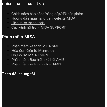
đặt
nhất
TT99/202
CHÍNH SÁCH BÁN HÀNG
mới
mới
nhất
nhất
Chính sách bảo hành/nâng cấp/đổi sản phẩm
2026
năm
Hướng dẫn mua hàng trên website MISA
2026
Hình thức thanh toán
|
Các kênh hỗ trợ – MISA SUPPORT
Video
Hướng
Phần mềm MISA
dẫn
tải
Phần mềm kế toán MISA SME
Download
Hóa đơn điện tử Meinvoice
cài
Chữ ký số MISA ESIGN
đặt
Phần mềm Bảo hiểm xã hội AMIS
Phần mềm kế toán online AMIS
Theo dõi chúng tôi