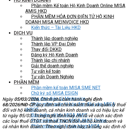
HỘ KINH DOANH
Phần mềm Kế toán Hộ Kinh Doanh Online MISA
AMIS HKD
PHẦN MỀM HÓA ĐƠN ĐIỆN TỬ HỘ KINH
DOANH MISA MEINVOICE HKD
Kiến thức – Tài Liệu HKD
DỊCH VỤ
Thành lập doanh nghiệp
Thành lập VP Đại Diện
Thay đổi DKKD
Đăng ký Hộ Kinh Doanh
Thành lập chi nhánh
Giải thể doanh nghiệp
Tư vấn kế toán
Tư vấn Doanh Nghiệp
PHẦN MỀM
Phần mềm kế toán MISA SME NET
Chữ ký số MISA ESIGN
Hóa đơn điện tử Meinvoice
Ngày
05/03/2026
, Chính phủ ban hành
nghị định
Phần mềm quản lý hóa đơn đầu vào MISA
68/2026/NĐ-CP
quy định về chính sách thuế và quản lý thuế
INBOT
đối với hộ kinh doanh, cá nhân kinh doanh và có hiệu lực kế
Bảo hiểm xã hội MISA AMIS
từ ngày 05/03. Trong nghị định này chỉ rõ về cách xác định
Phần mềm kế toán MISA AMIS Online
các loại thuế GTGT và thuế TNCN đối với hộ kinh doanh và
Phần mềm quản lý cửa hàng MISA
cá nhân kinh doanh. Theo nghị định này, ta cũng xác định rõ