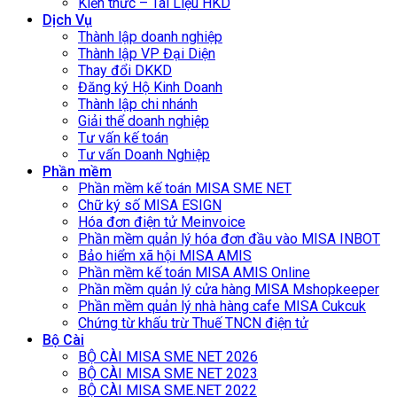
Kiến thức – Tài Liệu HKD
Dịch Vụ
Thành lập doanh nghiệp
Thành lập VP Đại Diện
Thay đổi DKKD
Đăng ký Hộ Kinh Doanh
Thành lập chi nhánh
Giải thể doanh nghiệp
Tư vấn kế toán
Tư vấn Doanh Nghiệp
Phần mềm
Phần mềm kế toán MISA SME NET
Chữ ký số MISA ESIGN
Hóa đơn điện tử Meinvoice
Phần mềm quản lý hóa đơn đầu vào MISA INBOT
Bảo hiểm xã hội MISA AMIS
Phần mềm kế toán MISA AMIS Online
Phần mềm quản lý cửa hàng MISA Mshopkeeper
Phần mềm quản lý nhà hàng cafe MISA Cukcuk
Chứng từ khấu trừ Thuế TNCN điện tử
Bộ Cài
BỘ CÀI MISA SME NET 2026
BỘ CÀI MISA SME NET 2023
BỘ CÀI MISA SME.NET 2022