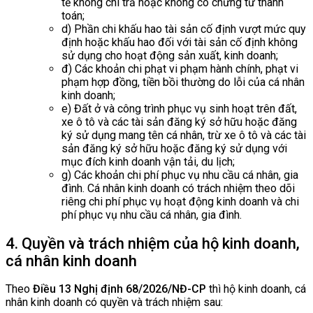
tế không chi trả hoặc không có chứng từ thanh
toán;
d) Phần chi khấu hao tài sản cố định vượt mức quy
định hoặc khấu hao đối với tài sản cố định không
sử dụng cho hoạt động sản xuất, kinh doanh;
đ) Các khoản chi phạt vi phạm hành chính, phạt vi
phạm hợp đồng, tiền bồi thường do lỗi của cá nhân
kinh doanh;
e) Đất ở và công trình phục vụ sinh hoạt trên đất,
xe ô tô và các tài sản đăng ký sở hữu hoặc đăng
ký sử dụng mang tên cá nhân, trừ xe ô tô và các tài
sản đăng ký sở hữu hoặc đăng ký sử dụng với
mục đích kinh doanh vận tải, du lịch;
g) Các khoản chi phí phục vụ nhu cầu cá nhân, gia
đình. Cá nhân kinh doanh có trách nhiệm theo dõi
riêng chi phí phục vụ hoạt động kinh doanh và chi
phí phục vụ nhu cầu cá nhân, gia đình.
4. Quyền và trách nhiệm của hộ kinh doanh,
cá nhân kinh doanh
Theo
Điều 13 Nghị định 68/2026/NĐ-CP
thì hộ kinh doanh, cá
nhân kinh doanh có quyền và trách nhiệm sau: