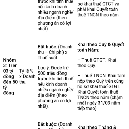
trước khi tính thuế
sơ khai thuế GTGT và
nếu kinh doanh
phải khai Quyết toán
nhiều ngành nghề/
thuế TNCN theo năm.
địa điểm (theo
phương án có lợi
nhất).
Khai theo Quý & Quyết
Bắt buộc
: (Doanh
toán Năm:
thu – Chi phí) x
Thuế suất.
Nhóm
– Thuế GTGT
: Khai
3: Trên
theo Quý.
Lưu ý: Được trừ
03 tỷ
Tỷ lệ %
500 triệu đồng
– Thuế TNCN
: Khai tạm
đồng
x Doanh
trước khi tính thuế
nộp theo Quý trên cùng
đến 50
thu.
nếu kinh doanh
hồ sơ khai thuế GTGT.
tỷ
nhiều ngành nghề/
Khai Quyết toán thuế
đồng
địa điểm (theo
TNCN theo năm (chậm
phương án có lợi
nhất ngày 31/03 năm
nhất).
tiếp theo).
Bắt buộc
: (Doanh
Khai theo Tháng &