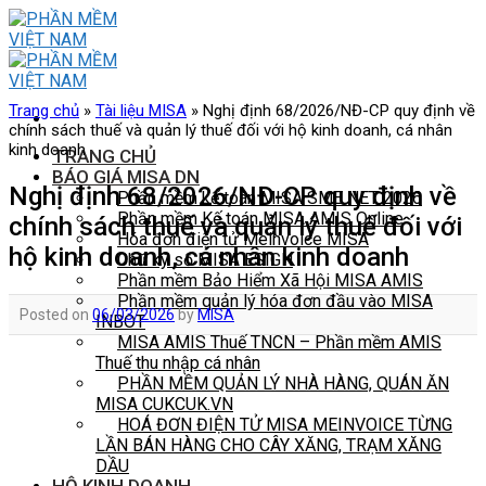
Skip
to
content
Trang chủ
»
Tài liệu MISA
»
Nghị định 68/2026/NĐ-CP quy định về
chính sách thuế và quản lý thuế đối với hộ kinh doanh, cá nhân
kinh doanh
TRANG CHỦ
BÁO GIÁ MISA DN
Nghị định 68/2026/NĐ-CP quy định về
Phần mềm kế toán MISA SME NET 2026
Phần mềm Kế toán MISA AMIS Online
chính sách thuế và quản lý thuế đối với
Hóa đơn điện tử Meinvoice MISA
hộ kinh doanh, cá nhân kinh doanh
Chữ ký số MISA ESIGN
Phần mềm Bảo Hiểm Xã Hội MISA AMIS
Phần mềm quản lý hóa đơn đầu vào MISA
Posted on
06/03/2026
by
MISA
INBOT
MISA AMIS Thuế TNCN – Phần mềm AMIS
Thuế thu nhập cá nhân
PHẦN MỀM QUẢN LÝ NHÀ HÀNG, QUÁN ĂN
MISA CUKCUK.VN
HOÁ ĐƠN ĐIỆN TỬ MISA MEINVOICE TỪNG
LẦN BÁN HÀNG CHO CÂY XĂNG, TRẠM XĂNG
DẦU