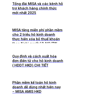
Tổng đài MISA và các kênh hỗ
trợ khách hàng chính thức
mới nhất 2025
MISA tặng miễn phí phần mềm
cho 2 triệu hộ kinh doanh
thực hiện xóa bỏ thuế khoán
theo Nghị quyết 68-NQ/TW
Quy định và cách xuất hóa
đơn điện tử cho hộ kinh doanh
( HDDT HKD) CHI TIẾT
Phần mềm kế toán hộ kinh
doanh dễ dùng nhất hiện nay
– MISA AMIS HKD