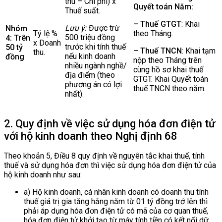
thu – Chi phí) x
Quyết toán Năm:
Thuế suất.
– Thuế GTGT
: Khai
Lưu ý:
Được trừ
Nhóm
Tỷ lệ %
theo Tháng.
500 triệu đồng
4: Trên
x Doanh
trước khi tính thuế
50 tỷ
– Thuế TNCN
: Khai tạm
thu.
nếu kinh doanh
đồng
nộp theo Tháng trên
nhiều ngành nghề/
cùng hồ sơ khai thuế
địa điểm (theo
GTGT. Khai Quyết toán
phương án có lợi
thuế TNCN theo năm.
nhất).
2. Quy định về việc sử dụng hóa đơn điện tử
với hộ kinh doanh theo Nghị định 68
Theo khoản 5, Điều 8 quy định về nguyên tắc khai thuế, tính
thuế và sử dụng hóa đơn thì việc sử dụng hóa đơn điện tử của
hộ kinh doanh như sau:
a) Hộ kinh doanh, cá nhân kinh doanh có doanh thu tính
thuế giá trị gia tăng hằng năm từ 01 tỷ đồng trở lên thì
phải áp dụng hóa đơn điện tử có mã của cơ quan thuế,
hóa đơn điện tử khởi tạo từ máy tính tiền có kết nối dữ