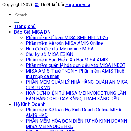
Copyright 2026
©
Thiết kế bởi
Hugomedia
Search
for:
Trang chủ
Báo Giá MISA DN
Phần mềm kế toán MISA SME NET 2026
Phần mềm Kế toán MISA AMIS Online
Hóa đơn điện tử Meinvoice MISA
Chữ ký số MISA ESIGN
Phần mềm Bảo Hiểm Xã Hội MISA AMIS
Phần mềm quản lý hóa đơn đầu vào MISA INBOT
MISA AMIS Thuế TNCN – Phần mềm AMIS Thuế
thu nhập cá nhân
PHẦN MỀM QUẢN LÝ NHÀ HÀNG, QUÁN ĂN MISA
CUKCUK.VN
HOÁ ĐƠN ĐIỆN TỬ MISA MEINVOICE TỪNG LẦN
BÁN HÀNG CHO CÂY XĂNG, TRẠM XĂNG DẦU
Hộ Kinh Doanh
Phần mềm Kế toán Hộ Kinh Doanh Online MISA
AMIS HKD
PHẦN MỀM HÓA ĐƠN ĐIỆN TỬ HỘ KINH DOANH
MISA MEINVOICE HKD