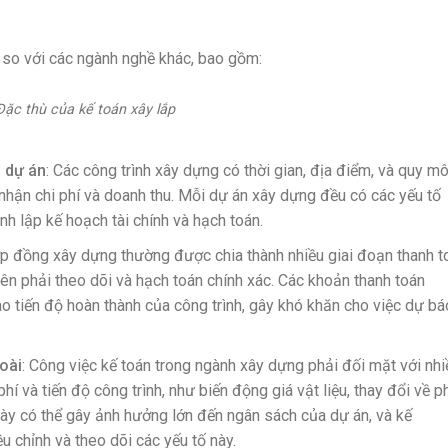
t so với các ngành nghề khác, bao gồm:
Đặc thù của kế toán xây lắp
g dự án
: Các công trình xây dựng có thời gian, địa điểm, và quy m
nhận chi phí và doanh thu. Mỗi dự án xây dựng đều có các yếu tố
ình lập kế hoạch tài chính và hạch toán.
ợp đồng xây dựng thường được chia thành nhiều giai đoạn thanh t
viên phải theo dõi và hạch toán chính xác. Các khoản thanh toán
 tiến độ hoàn thành của công trình, gây khó khăn cho việc dự bá
oài
: Công việc kế toán trong ngành xây dựng phải đối mặt với nhi
phí và tiến độ công trình, như biến động giá vật liệu, thay đổi về p
ố này có thể gây ảnh hưởng lớn đến ngân sách của dự án, và kế
ều chỉnh và theo dõi các yếu tố này.