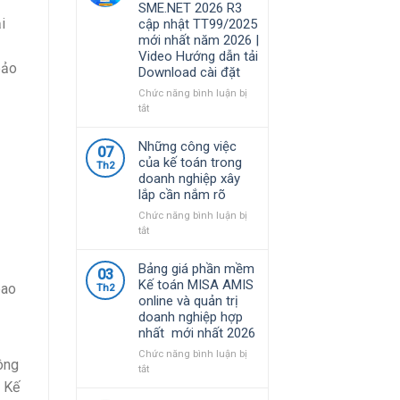
SME.NET 2026 R3
năm
quy
i
cập nhật TT99/2025
2026
định
mới nhất năm 2026 |
|
về
Video Hướng dẫn tải
Video
chính
bảo
Download cài đặt
Hướng
sách
dẫn
thuế
Chức năng bình luận bị
tải
và
ở
tắt
Download
quản
Bộ
cài
lý
Cài
Những công việc
đặt
07
thuế
Phần
của kế toán trong
đối
Th2
mềm
doanh nghiệp xây
với
kế
lắp cần nắm rõ
hộ
toán
kinh
MISA
Chức năng bình luận bị
doanh,
SME.NET
ở
tắt
cá
2026
Những
nhân
R3
công
Bảng giá phần mềm
kinh
03
cập
việc
Kế toán MISA AMIS
doanh
bao
Th2
nhật
của
online và quản trị
TT99/2025
kế
doanh nghiệp hợp
mới
toán
nhất mới nhất 2026
nhất
trong
năm
doanh
Chức năng bình luận bị
công
2026
nghiệp
ở
tắt
|
xây
Bảng
. Kế
Video
lắp
giá