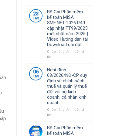
Phần
mềm
Bộ Cài Phần mềm
23
MISA
kế toán MISA
Th3
là
SME.NET 2026 R4.1
giải
cập nhật TT99/2025
pháp
mới nhất năm 2026 |
quản
Video Hướng dẫn tải
lý
Download cài đặt
tài
chính
ô
Chức năng bình luận bị
–
ở
tắt
kế
Bộ
toán
Cài
Nghị định
06
được
Phần
68/2026/NĐ-CP quy
nhiều
Th3
oán
mềm
định về chính sách
doanh
kế
thuế và quản lý thuế
nghiệp
toán
đối với hộ kinh
Việt
o
MISA
doanh, cá nhân kinh
Nam
SME.NET
doanh
lựa
2026
chọ
R4.1
Chức năng bình luận bị
ều
cập
ở
tắt
háp
nhật
Nghị
TT99/2025
định
Bộ Cài Phần mềm
mới
68/2026/NĐ-
kế toán MISA
nhất
CP