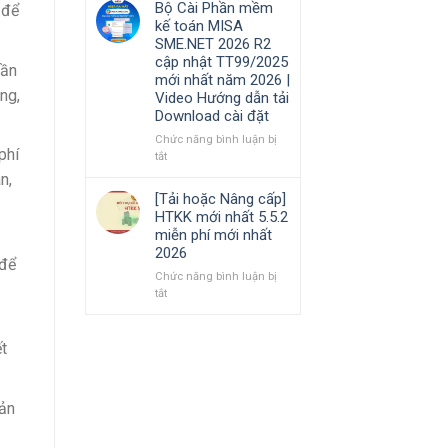
Bộ Cài Phần mềm
 để
Hướng
cần
phần
kế toán MISA
dẫn
nắm
mềm
SME.NET 2026 R2
tải
rõ
Kế
cập nhật TT99/2025
Download
toán
hần
mới nhất năm 2026 |
cài
MISA
ng,
Video Hướng dẫn tải
đặt
AMIS
Download cài đặt
online
và
Chức năng bình luận bị
quản
phí
ở
tắt
trị
Bộ
n,
doanh
Cài
[Tải hoặc Nâng cấp]
nghiệp
Phần
HTKK mới nhất 5.5.2
hợp
mềm
miễn phí mới nhất
nhất
kế
2026
mới
toán
 để
nhất
MISA
Chức năng bình luận bị
2026
SME.NET
ở
tắt
2026
[Tải
R2
hoặc
cập
Nâng
t
nhật
cấp]
TT99/2025
HTKK
mới
mới
oản
nhất
nhất
năm
5.5.2
2026
miễn