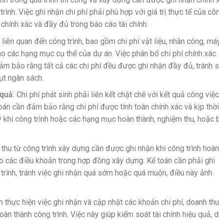
ình. Việc ghi nhận chi phí phải phù hợp với giá trị thực tế của cô
 chính xác và đầy đủ trong báo cáo tài chính.
 liên quan đến công trình, bao gồm chi phí vật liệu, nhân công, má
ào các hạng mục cụ thể của dự án. Việc phân bổ chi phí chính xác
ảm bảo rằng tất cả các chi phí đều được ghi nhận đầy đủ, tránh s
ụt ngân sách.
 quả:
Chi phí phát sinh phải liên kết chặt chẽ với kết quả công việc
oán cần đảm bảo rằng chi phí được tính toán chính xác và kịp thời
 khi công trình hoặc các hạng mục hoàn thành, nghiệm thu, hoặc 
thu từ công trình xây dựng cần được ghi nhận khi công trình hoàn
eo các điều khoản trong hợp đồng xây dựng. Kế toán cần phải ghi
trình, tránh việc ghi nhận quá sớm hoặc quá muộn, điều này ảnh
n thực hiện việc ghi nhận và cập nhật các khoản chi phí, doanh thu
hoàn thành công trình. Việc này giúp kiểm soát tài chính hiệu quả, 