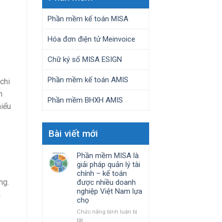
Phần mềm kế toán MISA
Hóa đơn điện tử Meinvoice
Chữ ký số MISA ESIGN
Phần mềm kế toán AMIS
chi
n
Phần mềm BHXH AMIS
hiểu
Bài viết mới
Phần mềm MISA là
giải pháp quản lý tài
chính – kế toán
ng.
được nhiều doanh
nghiệp Việt Nam lựa
à
chọ
Chức năng bình luận bị
ở
tắt