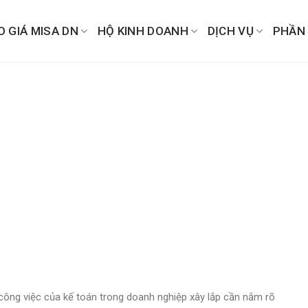
O GIÁ MISA DN
HỘ KINH DOANH
DỊCH VỤ
PHẦN
ông việc của kế toán trong doanh nghiệp xây lắp cần nắm rõ