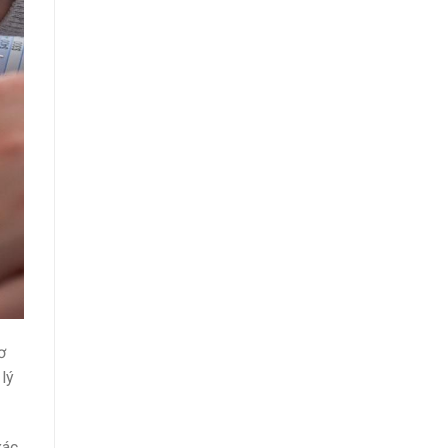
ơ
lý
xác