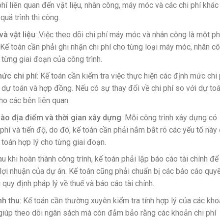
phí liên quan đến vật liệu, nhân công, máy móc và các chi phí khác
uá trình thi công.
à vật liệu
: Việc theo dõi chi phí máy móc và nhân công là một p
 Kế toán cần phải ghi nhận chi phí cho từng loại máy móc, nhân cô
o từng giai đoạn của công trình.
mức chi phí
: Kế toán cần kiểm tra việc thực hiện các định mức chi 
dự toán và hợp đồng. Nếu có sự thay đổi về chi phí so với dự toá
ho các bên liên quan.
vào địa điểm và thời gian xây dựng
: Mỗi công trình xây dựng có
hí và tiến độ, do đó, kế toán cần phải nắm bắt rõ các yếu tố này
toán hợp lý cho từng giai đoạn.
au khi hoàn thành công trình, kế toán phải lập báo cáo tài chính để
 lợi nhuận của dự án. Kế toán cũng phải chuẩn bị các báo cáo quyế
quy định pháp lý về thuế và báo cáo tài chính.
nh thu
: Kế toán cần thường xuyên kiểm tra tính hợp lý của các kh
ỉ giúp theo dõi ngân sách mà còn đảm bảo rằng các khoản chi phí