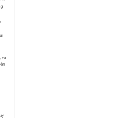
ng
y
ai
, và
bàn
duy