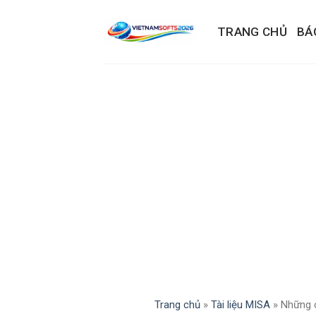
Skip
to
TRANG CHỦ
BÁ
content
Trang chủ
»
Tài liệu MISA
»
Những c