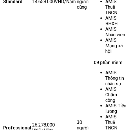
Standard
14.658.000VND/Năm
người
AMIS
dùng
Thuế
TNCN
AMIS
BHXH
AMIS
Nhân viên
AMIS
Mạng xã
hội
09 phần mềm:
AMIS
Thông tin
nhân sự
AMIS
Chấm
công
AMIS Tiền
lương
AMIS
30
Thuế
26.278.000
Professional
người
TNCN