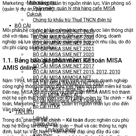
Mshopkeeper
Marketing – Bán hàng, Quản trị nguồn nhân lực, Văn phòng số
Phần mềm quản lý nhà hàng cafe MISA
(quản lý dự án, quy trình).
Cukcuk
Chứng từ khấu trừ Thuế TNCN điện tử
BỘ CÀI
Mỗi phân hệ có các phần mềm khác nhau, được liên thông chặt
BỘ CÀI MISA SME NET 2026
chẽ với nhau. Tùy theo quy mô, lĩnh vực hoạt động, doanh
BỘ CÀI MISA SME NET 2023
nghiệp sẽ lựa chọn các phần mềm phù hợp với nhu cầu, do đó
BỘ CÀI MISA SME.NET 2022
chi phí cũng sẽ khác nhau.
BỘ CÀI MISA SME.NET 2021
BỘ CÀI MISA SME.NET 2020
1.1.
Bảng báo giá phần mềm Kế toán
MISA
BỘ CÀI MISA SME.NET 2019
BỘ CÀI MISA SME.NET 2017
AMIS online
BỘ CÀI MISA SME.NET 2015, 2012, 2010
BỘ CÀI MISA MIMOSA.NET
Năm 1994, MISA khởi đầu hành trình trở thành doanh nghiệp
BỘ CÀI MISA BAMBOO.NET 2020
công nghệ thông tin hàng đầu Việt Nam với phần mềm kế toán.
BỘ CÀI MISA Panda.NET 2021
Đến nay, MISA đã mở rộng và phát triển MISA AMIS trở thành
Bộ Cài MISA AMIS ACT
một hệ sinh thái toàn diện với 40+ phần mềm từ Tài chính – Kế
Bộ cài Meinvoice MISA Desktop
toán, Marketing – Bán hàng, Quản trị nguồn nhân lực cho đến
Bộ Cài HTKK
Văn phòng số.
TÀI LIỆU
Liên hệ
Trong đó, phân hệ
Tài chính – Kế toán
được nghiên cứu phù
Tuyển dụng
hợp hệ thống tài chính – kế toán – thuế và các thông tư, nghị
Tin tuyển dụng
định, luật tại Việt Nam. Phân hệ này đáp ứng đầy đủ các
Kiến thức