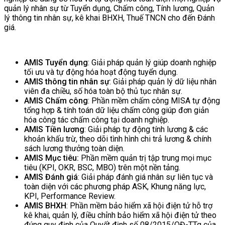
quản lý nhân sự từ Tuyển dụng, Chấm công, Tính lương, Quản
lý thông tin nhân sự, kê khai BHXH, Thuế TNCN cho đến Đánh
giá.
AMIS Tuyển dụng
: Giải pháp quản lý giúp doanh nghiệp
tối ưu và tự động hóa hoạt động tuyển dụng.
AMIS thông tin nhân sự
: Giải pháp quản lý dữ liệu nhân
viên đa chiều, số hóa toàn bộ thủ tục nhân sự.
AMIS Chấm công
: Phần mềm chấm công MISA tự động
tổng hợp & tính toán dữ liệu chấm công giúp đơn giản
hóa công tác chấm công tại doanh nghiệp.
AMIS Tiền lương
: Giải pháp tự động tính lương & các
khoản khấu trừ, theo dõi tình hình chi trả lương & chính
sách lương thưởng toàn diện.
AMIS Mục tiêu:
Phần mềm quản trị tập trung mọi mục
tiêu (KPI, OKR, BSC, MBO) trên một nền tảng.
AMIS Đánh giá
: Giải pháp đánh giá nhân sự liên tục và
toàn diện với các phương pháp ASK, Khung năng lực,
KPI, Performance Review.
AMIS BHXH
: Phần mềm bảo hiểm xã hội điện tử hỗ trợ
kê khai, quản lý, điều chỉnh bảo hiểm xã hội điện tử theo
đúng quy định của Quyết định số 08/2015/QĐ-TTg của