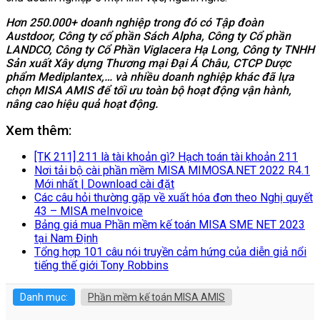
Hơn 250.000+ doanh nghiệp trong đó có Tập đoàn
Austdoor, Công ty cổ phần Sách Alpha, Công ty Cổ phần
LANDCO, Công ty Cổ Phần Viglacera Hạ Long, Công ty TNHH
Sản xuất Xây dựng Thương mại Đại Á Châu, CTCP Dược
phẩm Mediplantex,… và nhiều doanh nghiệp khác đã lựa
chọn MISA AMIS để tối ưu toàn bộ hoạt động vận hành,
nâng cao hiệu quả hoạt động.
Xem thêm:
[TK 211] 211 là tài khoản gì? Hạch toán tài khoản 211
Nơi tải bộ cài phần mềm MISA MIMOSA.NET 2022 R4.1
Mới nhất | Download cài đặt
Các câu hỏi thường gặp về xuất hóa đơn theo Nghị quyết
43 – MISA meInvoice
Bảng giá mua Phần mềm kế toán MISA SME NET 2023
tại Nam Định
Tổng hợp 101 câu nói truyền cảm hứng của diễn giả nổi
tiếng thế giới Tony Robbins
Danh mục:
Phần mềm kế toán MISA AMIS