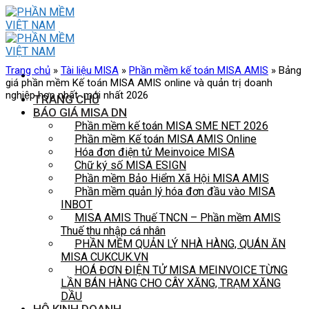
Skip
to
content
Trang chủ
»
Tài liệu MISA
»
Phần mềm kế toán MISA AMIS
»
Bảng
giá phần mềm Kế toán MISA AMIS online và quản trị doanh
nghiệp hợp nhất mới nhất 2026
TRANG CHỦ
BÁO GIÁ MISA DN
Phần mềm kế toán MISA SME NET 2026
Phần mềm Kế toán MISA AMIS Online
Hóa đơn điện tử Meinvoice MISA
Chữ ký số MISA ESIGN
Phần mềm Bảo Hiểm Xã Hội MISA AMIS
Phần mềm quản lý hóa đơn đầu vào MISA
INBOT
MISA AMIS Thuế TNCN – Phần mềm AMIS
Thuế thu nhập cá nhân
PHẦN MỀM QUẢN LÝ NHÀ HÀNG, QUÁN ĂN
MISA CUKCUK.VN
HOÁ ĐƠN ĐIỆN TỬ MISA MEINVOICE TỪNG
LẦN BÁN HÀNG CHO CÂY XĂNG, TRẠM XĂNG
DẦU