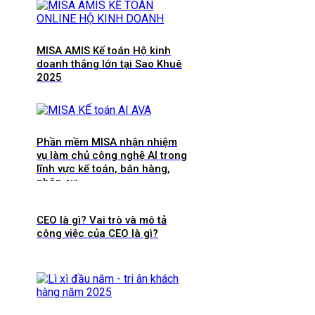
MISA AMIS Kế toán Hộ kinh
doanh thắng lớn tại Sao Khuê
2025
Phần mềm MISA nhận nhiệm
vụ làm chủ công nghệ AI trong
lĩnh vực kế toán, bán hàng,
nhân sự…
CEO là gì? Vai trò và mô tả
công việc của CEO là gì?