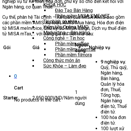
nghiệp vụ từ Kế toán, hóa đơn, chữ ký số cho đến kết nối với
KHÓA HỌC
Ngân hàng, cơ quan Thuế.
Đào Tạo Bán Hàng
Phần mềm MISA SME NET
Cụ thể, phân hệ Tài chính – Kế toán của MISA AMIS bao gồm
Tài chính cá nhân
các phần mềm AMIS Kế toán, AMIS Mua hàng, Hóa đơn điện
Kiếm tiền Online MMO
tử MISA meInvoice, Chữ ký số MISA Esign, Dịch vụ thuế điện
Markerting – Bán Hàng
tử MISA mTax,… với bảng giá chi tiết như sau:
Công nghệ – Tin học
Phần mềm office
Người
Gói
Giá
Nghiệp vụ
Phần mềm Zoom.us
dùng
Phần mềm filmora
Công thức món ăn
9 nghiệp vụ
:
Sức Khỏe – Làm đẹp
Quỹ, Thủ quỹ,
Ngân hàng,
0
Bán hàng,
Quản lý hóa
Cart
đơn, Thuế,
1
Tổng hợp,
Starter
2.950.000VND/Năm
người
No products in the cart.
Ngân hàng
dùng
điện tử, Thuế
điện tử.
100 hóa đơn
điện tử.
100 lượt xử