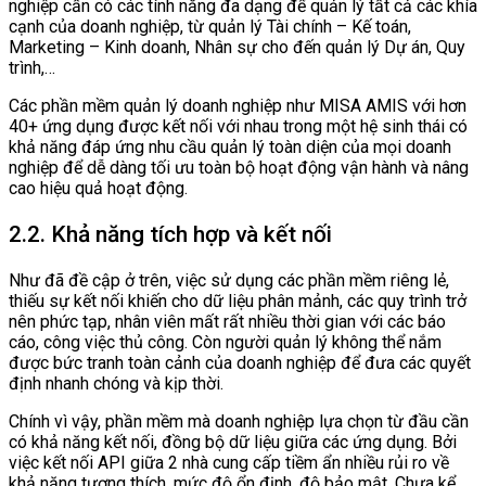
nghiệp cần có các tính năng đa dạng để quản lý tất cả các khía
cạnh của doanh nghiệp, từ quản lý Tài chính – Kế toán,
Marketing – Kinh doanh, Nhân sự cho đến quản lý Dự án, Quy
trình,…
Các phần mềm quản lý doanh nghiệp như MISA AMIS với hơn
40+ ứng dụng được kết nối với nhau trong một hệ sinh thái có
khả năng đáp ứng nhu cầu quản lý toàn diện của mọi doanh
nghiệp để dễ dàng tối ưu toàn bộ hoạt động vận hành và nâng
cao hiệu quả hoạt động.
2.2. Khả năng tích hợp và kết nối
Như đã đề cập ở trên, việc sử dụng các phần mềm riêng lẻ,
thiếu sự kết nối khiến cho dữ liệu phân mảnh, các quy trình trở
nên phức tạp, nhân viên mất rất nhiều thời gian với các báo
cáo, công việc thủ công. Còn người quản lý không thể nắm
được bức tranh toàn cảnh của doanh nghiệp để đưa các quyết
định nhanh chóng và kịp thời.
Chính vì vậy, phần mềm mà doanh nghiệp lựa chọn từ đầu cần
có khả năng kết nối, đồng bộ dữ liệu giữa các ứng dụng. Bởi
việc kết nối API giữa 2 nhà cung cấp tiềm ẩn nhiều rủi ro về
khả năng tương thích, mức độ ổn định, độ bảo mật. Chưa kể,