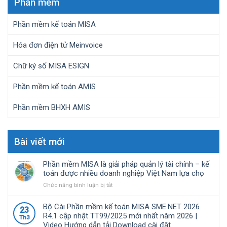
Phần mềm
Phần mềm kế toán MISA
Hóa đơn điện tử Meinvoice
Chữ ký số MISA ESIGN
Phần mềm kế toán AMIS
Phần mềm BHXH AMIS
Bài viết mới
Phần mềm MISA là giải pháp quản lý tài chính – kế
toán được nhiều doanh nghiệp Việt Nam lựa chọ
ở
Chức năng bình luận bị tắt
Phần
mềm
Bộ Cài Phần mềm kế toán MISA SME.NET 2026
23
MISA
R4.1 cập nhật TT99/2025 mới nhất năm 2026 |
Th3
là
Video Hướng dẫn tải Download cài đặt