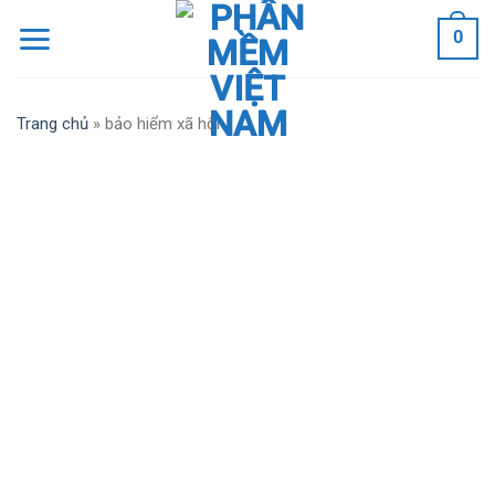
Skip
0
to
content
Trang chủ
»
bảo hiểm xã hội