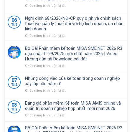
giải
pháp
ở
Chức năng bình luận bị tắt
quản
Bộ
lý
Cài
Nghị định 68/2026/NĐ-CP quy định về chính sách
06
tài
Phần
thuế và quản lý thuế đối với hộ kinh doanh, cá nhân
Th3
chính
mềm
kinh doanh
–
kế
kế
toán
ở
Chức năng bình luận bị tắt
toán
MISA
Nghị
được
SME.NET
định
Bộ Cài Phần mềm kế toán MISA SME.NET 2026 R3
nhiều
2026
68/2026/NĐ-
cập nhật TT99/2025 mới nhất năm 2026 | Video
doanh
R4.1
CP
Hướng dẫn tải Download cài đặt
nghiệp
cập
quy
Việt
nhật
định
ở
Chức năng bình luận bị tắt
Nam
TT99/2025
về
Bộ
lựa
mới
chính
Cài
Những công việc của kế toán trong doanh nghiệp
07
chọ
nhất
sách
Phần
xây lắp cần nắm rõ
Th2
năm
thuế
mềm
ở
Chức năng bình luận bị tắt
2026
và
kế
Những
|
quản
toán
công
Video
lý
MISA
Bảng giá phần mềm Kế toán MISA AMIS online và
03
việc
Hướng
thuế
SME.NET
quản trị doanh nghiệp hợp nhất mới nhất 2026
Th2
của
dẫn
đối
2026
ở
Chức năng bình luận bị tắt
kế
tải
với
R3
Bảng
toán
Download
hộ
cập
giá
trong
cài
kinh
nhật
Bộ Cài Phần mềm kế toán MISA SME.NET 2026 R2
phần
doanh
đặt
doanh,
TT99/2025