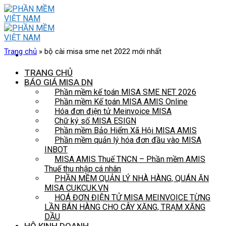
Skip
to
content
Trang chủ
»
bộ cài misa sme net 2022 mới nhất
TRANG CHỦ
BÁO GIÁ MISA DN
Phần mềm kế toán MISA SME NET 2026
Phần mềm Kế toán MISA AMIS Online
Hóa đơn điện tử Meinvoice MISA
Chữ ký số MISA ESIGN
Phần mềm Bảo Hiểm Xã Hội MISA AMIS
Phần mềm quản lý hóa đơn đầu vào MISA
INBOT
MISA AMIS Thuế TNCN – Phần mềm AMIS
Thuế thu nhập cá nhân
PHẦN MỀM QUẢN LÝ NHÀ HÀNG, QUÁN ĂN
MISA CUKCUK.VN
HOÁ ĐƠN ĐIỆN TỬ MISA MEINVOICE TỪNG
LẦN BÁN HÀNG CHO CÂY XĂNG, TRẠM XĂNG
DẦU