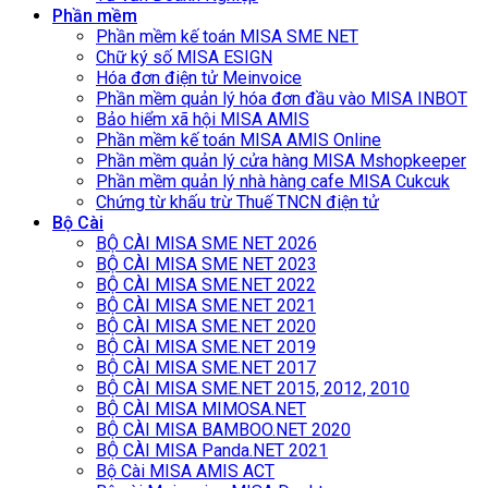
Phần mềm
Phần mềm kế toán MISA SME NET
Chữ ký số MISA ESIGN
Hóa đơn điện tử Meinvoice
Phần mềm quản lý hóa đơn đầu vào MISA INBOT
Bảo hiểm xã hội MISA AMIS
Phần mềm kế toán MISA AMIS Online
Phần mềm quản lý cửa hàng MISA Mshopkeeper
Phần mềm quản lý nhà hàng cafe MISA Cukcuk
Chứng từ khấu trừ Thuế TNCN điện tử
Bộ Cài
BỘ CÀI MISA SME NET 2026
BỘ CÀI MISA SME NET 2023
BỘ CÀI MISA SME.NET 2022
BỘ CÀI MISA SME.NET 2021
BỘ CÀI MISA SME.NET 2020
BỘ CÀI MISA SME.NET 2019
BỘ CÀI MISA SME.NET 2017
BỘ CÀI MISA SME.NET 2015, 2012, 2010
BỘ CÀI MISA MIMOSA.NET
BỘ CÀI MISA BAMBOO.NET 2020
BỘ CÀI MISA Panda.NET 2021
Bộ Cài MISA AMIS ACT