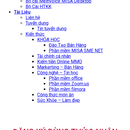
Bộ cài Meinvoice MISA Desktop
Bộ Cài HTKK
Tài Liệu
Liên hệ
Tuyển dụng
Tin tuyển dụng
Kiến thức
KHÓA HỌC
Đào Tạo Bán Hàng
Phần mềm MISA SME NET
Tài chính cá nhân
Kiếm tiền Online MMO
Markerting – Bán Hàng
Công nghệ – Tin học
Phần mềm office
Phần mềm Zoom.us
Phần mềm filmora
Công thức món ăn
Sức Khỏe – Làm đẹp