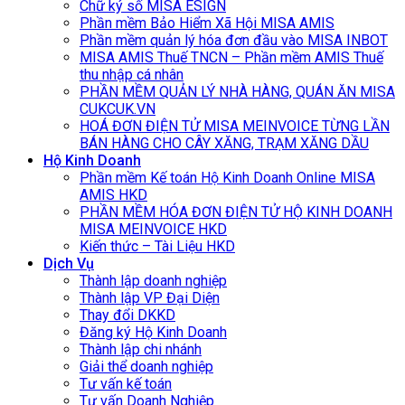
Chữ ký số MISA ESIGN
Phần mềm Bảo Hiểm Xã Hội MISA AMIS
Phần mềm quản lý hóa đơn đầu vào MISA INBOT
MISA AMIS Thuế TNCN – Phần mềm AMIS Thuế
thu nhập cá nhân
PHẦN MỀM QUẢN LÝ NHÀ HÀNG, QUÁN ĂN MISA
CUKCUK.VN
HOÁ ĐƠN ĐIỆN TỬ MISA MEINVOICE TỪNG LẦN
BÁN HÀNG CHO CÂY XĂNG, TRẠM XĂNG DẦU
Hộ Kinh Doanh
Phần mềm Kế toán Hộ Kinh Doanh Online MISA
AMIS HKD
PHẦN MỀM HÓA ĐƠN ĐIỆN TỬ HỘ KINH DOANH
MISA MEINVOICE HKD
Kiến thức – Tài Liệu HKD
Dịch Vụ
Thành lập doanh nghiệp
Thành lập VP Đại Diện
Thay đổi DKKD
Đăng ký Hộ Kinh Doanh
Thành lập chi nhánh
Giải thể doanh nghiệp
Tư vấn kế toán
Tư vấn Doanh Nghiệp