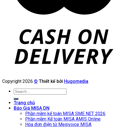
Copyright 2026
©
Thiết kế bởi
Hugomedia
Search
for:
Trang chủ
Báo Giá MISA DN
Phần mềm kế toán MISA SME NET 2026
Phần mềm Kế toán MISA AMIS Online
Hóa đơn điện tử Meinvoice MISA