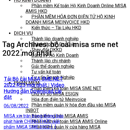
HỘ KINH DOANH
Phần mềm Kế toán Hộ Kinh Doanh Online MISA
AMIS HKD
PHẦN MỀM HÓA ĐƠN ĐIỆN TỬ HỘ KINH
DOANH MISA MEINVOICE HKD
Kiến thức – Tài Liệu HKD
DỊCH VỤ
Thành lập doanh nghiệp
Tag Archives:
bộ cài misa sme net
Thành lập VP Đại Diện
Thay đổi DKKD
2022 mới nhất
Đăng ký Hộ Kinh Doanh
Thành lập chi nhánh
Giải thể doanh nghiệp
Tư vấn kế toán
Tư vấn Doanh Nghiệp
Tải Bộ cài MISA SME.NET
PHẦN MỀM
2022 R23 mới nhất | Video
Phần mềm kế toán MISA SME NET
Hướng dẫn Download cài
Chữ ký số MISA ESIGN
đặt
Hóa đơn điện tử Meinvoice
Phần mềm quản lý hóa đơn đầu vào MISA
06/08/2022
INBOT
MISA xin trân trọng thông báo
Bảo hiểm xã hội MISA AMIS
phát hành CHÍNH THỨC sản
Phần mềm kế toán MISA AMIS Online
phẩm MISA SME 2022 [...]
Phần mềm quản lý cửa hàng MISA