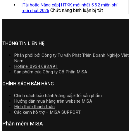
xây
Kế
cài
Bộ
doanh,
[Tải hoặc Nâng cấp] HTKK mới nhất 5.5.2 miễn phí
nhất
lắp
toán
đặt
Cài
cá
ở
Chức năng bình luận bị tắt
mới nhất 2026
năm
cần
MISA
Phần
nhân
[Tải
2026
nắm
AMIS
mềm
kinh
hoặc
|
rõ
online
kế
doanh
Nâng
Video
và
toán
cấp]
Hướng
quản
MISA
HTKK
dẫn
trị
SME.NET
mới
THÔNG TIN LIÊN HỆ
tải
doanh
2026
nhất
Download
nghiệp
R2
5.5.2
cài
Phân phối bởi Công ty Tư vấn Phát Triển Doanh Nghiệp Việt
hợp
cập
miễn
đặt
Nam
nhất
nhật
phí
Hotline: 0934.688.991
mới
TT99/2025
mới
Sản phẩm của Công ty Cổ Phần MISA
nhất
mới
nhất
2026
nhất
2026
CHÍNH SÁCH BÁN HÀNG
năm
2026
Chính sách bảo hành/nâng cấp/đổi sản phẩm
|
Hướng dẫn mua hàng trên website MISA
Video
Hình thức thanh toán
Hướng
Các kênh hỗ trợ – MISA SUPPORT
dẫn
tải
Phần mềm MISA
Download