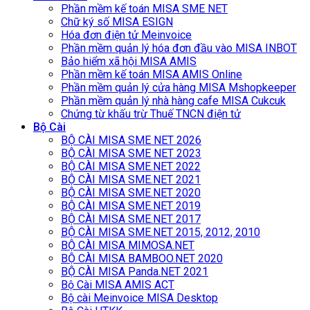
Phần mềm kế toán MISA SME NET
Chữ ký số MISA ESIGN
Hóa đơn điện tử Meinvoice
Phần mềm quản lý hóa đơn đầu vào MISA INBOT
Bảo hiểm xã hội MISA AMIS
Phần mềm kế toán MISA AMIS Online
Phần mềm quản lý cửa hàng MISA Mshopkeeper
Phần mềm quản lý nhà hàng cafe MISA Cukcuk
Chứng từ khấu trừ Thuế TNCN điện tử
Bộ Cài
BỘ CÀI MISA SME NET 2026
BỘ CÀI MISA SME NET 2023
BỘ CÀI MISA SME.NET 2022
BỘ CÀI MISA SME.NET 2021
BỘ CÀI MISA SME.NET 2020
BỘ CÀI MISA SME.NET 2019
BỘ CÀI MISA SME.NET 2017
BỘ CÀI MISA SME.NET 2015, 2012, 2010
BỘ CÀI MISA MIMOSA.NET
BỘ CÀI MISA BAMBOO.NET 2020
BỘ CÀI MISA Panda.NET 2021
Bộ Cài MISA AMIS ACT
Bộ cài Meinvoice MISA Desktop