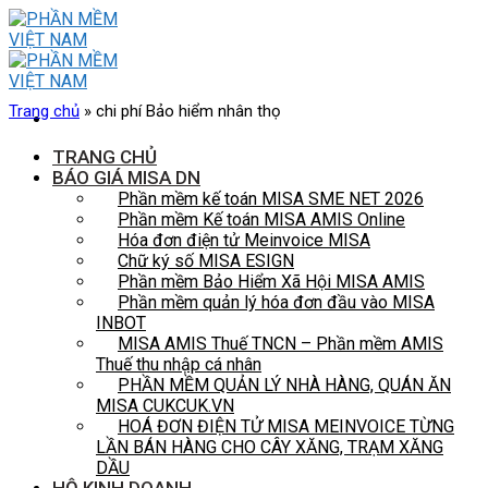
Skip
to
content
Trang chủ
»
chi phí Bảo hiểm nhân thọ
TRANG CHỦ
BÁO GIÁ MISA DN
Phần mềm kế toán MISA SME NET 2026
Phần mềm Kế toán MISA AMIS Online
Hóa đơn điện tử Meinvoice MISA
Chữ ký số MISA ESIGN
Phần mềm Bảo Hiểm Xã Hội MISA AMIS
Phần mềm quản lý hóa đơn đầu vào MISA
INBOT
MISA AMIS Thuế TNCN – Phần mềm AMIS
Thuế thu nhập cá nhân
PHẦN MỀM QUẢN LÝ NHÀ HÀNG, QUÁN ĂN
MISA CUKCUK.VN
HOÁ ĐƠN ĐIỆN TỬ MISA MEINVOICE TỪNG
LẦN BÁN HÀNG CHO CÂY XĂNG, TRẠM XĂNG
DẦU