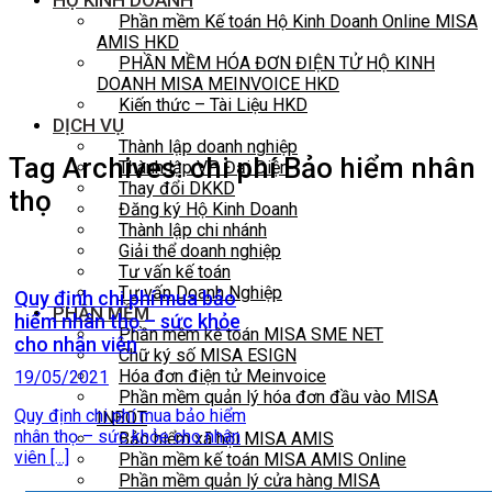
HỘ KINH DOANH
Phần mềm Kế toán Hộ Kinh Doanh Online MISA
AMIS HKD
PHẦN MỀM HÓA ĐƠN ĐIỆN TỬ HỘ KINH
DOANH MISA MEINVOICE HKD
Kiến thức – Tài Liệu HKD
DỊCH VỤ
Thành lập doanh nghiệp
Tag Archives:
chi phí Bảo hiểm nhân
Thành lập VP Đại Diện
Thay đổi DKKD
thọ
Đăng ký Hộ Kinh Doanh
Thành lập chi nhánh
Giải thể doanh nghiệp
Tư vấn kế toán
Tư vấn Doanh Nghiệp
Quy định chi phí mua bảo
PHẦN MỀM
hiểm nhân thọ – sức khỏe
Phần mềm kế toán MISA SME NET
cho nhân viên
Chữ ký số MISA ESIGN
Hóa đơn điện tử Meinvoice
19/05/2021
Phần mềm quản lý hóa đơn đầu vào MISA
Quy định chi phí mua bảo hiểm
INBOT
nhân thọ – sức khỏe cho nhân
Bảo hiểm xã hội MISA AMIS
viên [...]
Phần mềm kế toán MISA AMIS Online
Phần mềm quản lý cửa hàng MISA