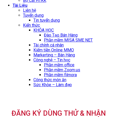
Bộ Cài HTKK
Tài Liệu
Liên hệ
Tuyển dụng
Tin tuyển dụng
Kiến thức
KHÓA HỌC
Đào Tạo Bán Hàng
Phần mềm MISA SME NET
Tài chính cá nhân
Kiếm tiền Online MMO
Markerting – Bán Hàng
Công nghệ – Tin học
Phần mềm office
Phần mềm Zoom.us
Phần mềm filmora
Công thức món ăn
Sức Khỏe – Làm đẹp
ĐĂNG KÝ DÙNG THỬ & NHẬN