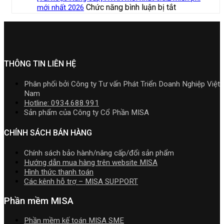
lắp
toán
đặt
Cài
cá
ở
Chức năng bình luận bị tắt
mới nhất 2026
năm
cần
MISA
Phần
nhân
[Tải
2026
nắm
AMIS
mềm
kinh
hoặc
|
rõ
online
kế
doanh
Nâng
Video
và
toán
cấp]
Hướng
quản
MISA
HTKK
dẫn
trị
SME.NET
mới
THÔNG TIN LIÊN HỆ
tải
doanh
2026
nhất
Download
nghiệp
R2
5.5.2
cài
Phân phối bởi Công ty Tư vấn Phát Triển Doanh Nghiệp Việt
hợp
cập
miễn
đặt
Nam
nhất
nhật
phí
Hotline: 0934.688.991
mới
TT99/2025
mới
Sản phẩm của Công ty Cổ Phần MISA
nhất
mới
nhất
2026
nhất
2026
CHÍNH SÁCH BÁN HÀNG
năm
2026
Chính sách bảo hành/nâng cấp/đổi sản phẩm
|
Hướng dẫn mua hàng trên website MISA
Video
Hình thức thanh toán
Hướng
Các kênh hỗ trợ – MISA SUPPORT
dẫn
tải
Phần mềm MISA
Download
cài
Phần mềm kế toán MISA SME
đặt