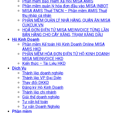
Phần mềm Bảo Hiểm Xã Hội MISA AMIS
Phần mềm quản lý hóa đơn đầu vào MISA INBOT
MISA AMIS Thuế TNCN – Phần mềm AMIS Thuế
thu nhập cá nhân
PHẦN MỀM QUẢN LÝ NHÀ HÀNG, QUÁN ĂN MISA
CUKCUK.VN
HOÁ ĐƠN ĐIỆN TỬ MISA MEINVOICE TỪNG LẦN
BÁN HÀNG CHO CÂY XĂNG, TRẠM XĂNG DẦU
Hộ Kinh Doanh
Phần mềm Kế toán Hộ Kinh Doanh Online MISA
AMIS HKD
PHẦN MỀM HÓA ĐƠN ĐIỆN TỬ HỘ KINH DOANH
MISA MEINVOICE HKD
Kiến thức – Tài Liệu HKD
Dịch Vụ
Thành lập doanh nghiệp
Thành lập VP Đại Diện
Thay đổi DKKD
Đăng ký Hộ Kinh Doanh
Thành lập chi nhánh
Giải thể doanh nghiệp
Tư vấn kế toán
Tư vấn Doanh Nghiệp
Phần mềm