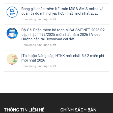
Những
|
quản
toán
công
Video
lý
MISA
Bảng giá phần mềm Kế toán MISA AMIS online và
03
việc
Hướng
thuế
SME.NET
quản trị doanh nghiệp hợp nhất mới nhất 2026
Th2
của
dẫn
đối
2026
ở
Chức năng bình luận bị tắt
kế
tải
với
R3
Bảng
toán
Download
hộ
cập
giá
trong
cài
kinh
nhật
Bộ Cài Phần mềm kế toán MISA SME.NET 2026 R2
phần
doanh
đặt
doanh,
TT99/2025
cập nhật TT99/2025 mới nhất năm 2026 | Video
mềm
nghiệp
cá
mới
Hướng dẫn tải Download cài đặt
Kế
xây
nhân
nhất
toán
ở
Chức năng bình luận bị tắt
lắp
kinh
năm
MISA
Bộ
cần
doanh
2026
AMIS
Cài
nắm
|
[Tải hoặc Nâng cấp] HTKK mới nhất 5.5.2 miễn phí
online
Phần
rõ
Video
mới nhất 2026
và
mềm
Hướng
ở
Chức năng bình luận bị tắt
quản
kế
dẫn
[Tải
trị
toán
tải
hoặc
doanh
MISA
Download
Nâng
nghiệp
SME.NET
cài
cấp]
hợp
2026
đặt
HTKK
nhất
R2
mới
mới
cập
nhất
nhất
nhật
5.5.2
2026
TT99/2025
miễn
mới
THÔNG TIN LIÊN HỆ
phí
CHÍNH SÁCH BÁN
nhất