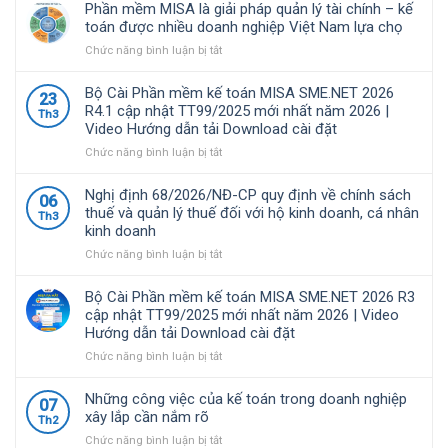
Phần mềm MISA là giải pháp quản lý tài chính – kế
toán được nhiều doanh nghiệp Việt Nam lựa chọ
ở
Chức năng bình luận bị tắt
Phần
mềm
Bộ Cài Phần mềm kế toán MISA SME.NET 2026
23
MISA
R4.1 cập nhật TT99/2025 mới nhất năm 2026 |
Th3
là
Video Hướng dẫn tải Download cài đặt
giải
pháp
ở
Chức năng bình luận bị tắt
quản
Bộ
lý
Cài
Nghị định 68/2026/NĐ-CP quy định về chính sách
06
tài
Phần
thuế và quản lý thuế đối với hộ kinh doanh, cá nhân
Th3
chính
mềm
kinh doanh
–
kế
kế
toán
ở
Chức năng bình luận bị tắt
toán
MISA
Nghị
được
SME.NET
định
Bộ Cài Phần mềm kế toán MISA SME.NET 2026 R3
nhiều
2026
68/2026/NĐ-
cập nhật TT99/2025 mới nhất năm 2026 | Video
doanh
R4.1
CP
Hướng dẫn tải Download cài đặt
nghiệp
cập
quy
Việt
nhật
định
ở
Chức năng bình luận bị tắt
Nam
TT99/2025
về
Bộ
lựa
mới
chính
Cài
Những công việc của kế toán trong doanh nghiệp
07
chọ
nhất
sách
Phần
xây lắp cần nắm rõ
Th2
năm
thuế
mềm
ở
Chức năng bình luận bị tắt
2026
và
kế