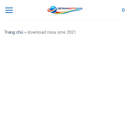
Skip
0
to
content
Trang chủ
»
download misa sme 2021