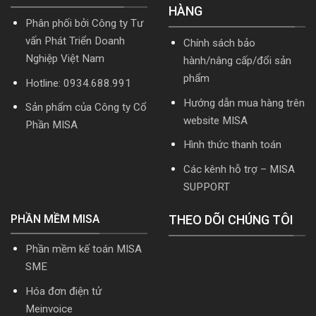
mới
năm
HÀNG
nhất
2026
Phân phối bởi Công ty Tư
2026
|
Video
vấn Phát Triển Doanh
Chính sách bảo
Hướng
Nghiệp Việt Nam
hành/nâng cấp/đổi sản
dẫn
tải
phẩm
Hotline: 0934.688.991
Download
cài
Hướng dẫn mua hàng trên
Sản phẩm của Công ty Cổ
đặt
website MISA
Phần MISA
Hình thức thanh toán
Các kênh hỗ trợ – MISA
SUPPORT
PHẦN MỀM MISA
THEO DÕI CHÚNG TÔI
Phần mềm kế toán MISA
SME
Hóa đơn điện tử
Meinvoice