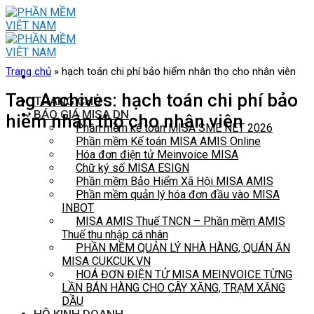
Skip
to
content
Trang chủ
»
hạch toán chi phí bảo hiểm nhân thọ cho nhân viên
Tag Archives:
hạch toán chi phí bảo
TRANG CHỦ
BÁO GIÁ MISA DN
hiểm nhân thọ cho nhân viên
Phần mềm kế toán MISA SME NET 2026
Phần mềm Kế toán MISA AMIS Online
Hóa đơn điện tử Meinvoice MISA
Chữ ký số MISA ESIGN
Phần mềm Bảo Hiểm Xã Hội MISA AMIS
Phần mềm quản lý hóa đơn đầu vào MISA
INBOT
MISA AMIS Thuế TNCN – Phần mềm AMIS
Thuế thu nhập cá nhân
PHẦN MỀM QUẢN LÝ NHÀ HÀNG, QUÁN ĂN
MISA CUKCUK.VN
HOÁ ĐƠN ĐIỆN TỬ MISA MEINVOICE TỪNG
LẦN BÁN HÀNG CHO CÂY XĂNG, TRẠM XĂNG
DẦU