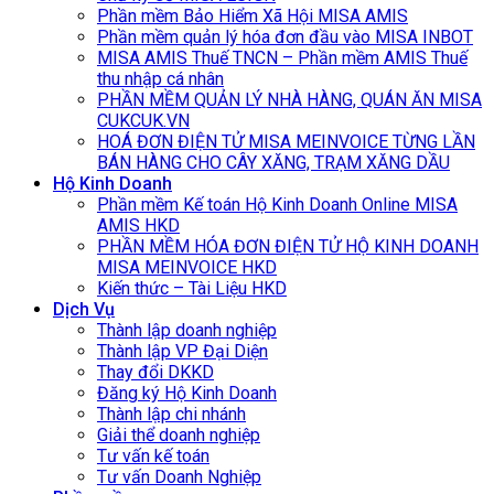
Phần mềm Bảo Hiểm Xã Hội MISA AMIS
Phần mềm quản lý hóa đơn đầu vào MISA INBOT
MISA AMIS Thuế TNCN – Phần mềm AMIS Thuế
thu nhập cá nhân
PHẦN MỀM QUẢN LÝ NHÀ HÀNG, QUÁN ĂN MISA
CUKCUK.VN
HOÁ ĐƠN ĐIỆN TỬ MISA MEINVOICE TỪNG LẦN
BÁN HÀNG CHO CÂY XĂNG, TRẠM XĂNG DẦU
Hộ Kinh Doanh
Phần mềm Kế toán Hộ Kinh Doanh Online MISA
AMIS HKD
PHẦN MỀM HÓA ĐƠN ĐIỆN TỬ HỘ KINH DOANH
MISA MEINVOICE HKD
Kiến thức – Tài Liệu HKD
Dịch Vụ
Thành lập doanh nghiệp
Thành lập VP Đại Diện
Thay đổi DKKD
Đăng ký Hộ Kinh Doanh
Thành lập chi nhánh
Giải thể doanh nghiệp
Tư vấn kế toán
Tư vấn Doanh Nghiệp