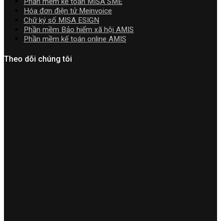
Phần mềm kế toán MISA SME
đặt
Hóa đơn điện tử Meinvoice
Chữ ký số MISA ESIGN
Phần mềm Bảo hiểm xã hội AMIS
Phần mềm kế toán online AMIS
Theo dõi chúng tôi