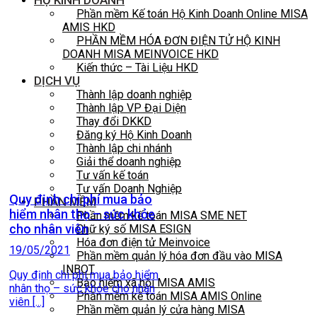
HỘ KINH DOANH
Phần mềm Kế toán Hộ Kinh Doanh Online MISA
AMIS HKD
PHẦN MỀM HÓA ĐƠN ĐIỆN TỬ HỘ KINH
DOANH MISA MEINVOICE HKD
Kiến thức – Tài Liệu HKD
DỊCH VỤ
Thành lập doanh nghiệp
Thành lập VP Đại Diện
Thay đổi DKKD
Đăng ký Hộ Kinh Doanh
Thành lập chi nhánh
Giải thể doanh nghiệp
Tư vấn kế toán
Tư vấn Doanh Nghiệp
Quy định chi phí mua bảo
PHẦN MỀM
hiểm nhân thọ – sức khỏe
Phần mềm kế toán MISA SME NET
cho nhân viên
Chữ ký số MISA ESIGN
Hóa đơn điện tử Meinvoice
19/05/2021
Phần mềm quản lý hóa đơn đầu vào MISA
INBOT
Quy định chi phí mua bảo hiểm
Bảo hiểm xã hội MISA AMIS
nhân thọ – sức khỏe cho nhân
Phần mềm kế toán MISA AMIS Online
viên [...]
Phần mềm quản lý cửa hàng MISA