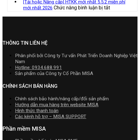
Bộ
doanh,
[Tải hoặc Nâng cấp] HTKK mới nhất 5.5.2 miễn phí
nhất
lắp
toán
đặt
Cài
cá
ở
Chức năng bình luận bị tắt
mới nhất 2026
năm
cần
MISA
Phần
nhân
[Tải
2026
nắm
AMIS
mềm
kinh
hoặc
|
rõ
online
kế
doanh
Nâng
Video
và
toán
cấp]
Hướng
quản
MISA
HTKK
dẫn
trị
SME.NET
mới
THÔNG TIN LIÊN HỆ
tải
doanh
2026
nhất
Download
nghiệp
R2
5.5.2
cài
Phân phối bởi Công ty Tư vấn Phát Triển Doanh Nghiệp Việt
hợp
cập
miễn
đặt
Nam
nhất
nhật
phí
Hotline: 0934.688.991
mới
TT99/2025
mới
Sản phẩm của Công ty Cổ Phần MISA
nhất
mới
nhất
2026
nhất
2026
CHÍNH SÁCH BÁN HÀNG
năm
2026
Chính sách bảo hành/nâng cấp/đổi sản phẩm
|
Hướng dẫn mua hàng trên website MISA
Video
Hình thức thanh toán
Hướng
Các kênh hỗ trợ – MISA SUPPORT
dẫn
tải
Phần mềm MISA
Download
cài