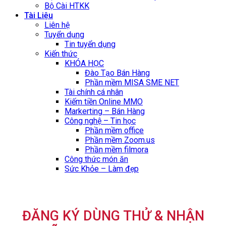
Bộ Cài HTKK
Tài Liệu
Liên hệ
Tuyển dụng
Tin tuyển dụng
Kiến thức
KHÓA HỌC
Đào Tạo Bán Hàng
Phần mềm MISA SME NET
Tài chính cá nhân
Kiếm tiền Online MMO
Markerting – Bán Hàng
Công nghệ – Tin học
Phần mềm office
Phần mềm Zoom.us
Phần mềm filmora
Công thức món ăn
Sức Khỏe – Làm đẹp
ĐĂNG KÝ DÙNG THỬ & NHẬN