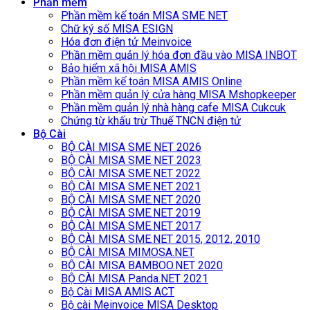
Phần mềm
Phần mềm kế toán MISA SME NET
Chữ ký số MISA ESIGN
Hóa đơn điện tử Meinvoice
Phần mềm quản lý hóa đơn đầu vào MISA INBOT
Bảo hiểm xã hội MISA AMIS
Phần mềm kế toán MISA AMIS Online
Phần mềm quản lý cửa hàng MISA Mshopkeeper
Phần mềm quản lý nhà hàng cafe MISA Cukcuk
Chứng từ khấu trừ Thuế TNCN điện tử
Bộ Cài
BỘ CÀI MISA SME NET 2026
BỘ CÀI MISA SME NET 2023
BỘ CÀI MISA SME.NET 2022
BỘ CÀI MISA SME.NET 2021
BỘ CÀI MISA SME.NET 2020
BỘ CÀI MISA SME.NET 2019
BỘ CÀI MISA SME.NET 2017
BỘ CÀI MISA SME.NET 2015, 2012, 2010
BỘ CÀI MISA MIMOSA.NET
BỘ CÀI MISA BAMBOO.NET 2020
BỘ CÀI MISA Panda.NET 2021
Bộ Cài MISA AMIS ACT
Bộ cài Meinvoice MISA Desktop