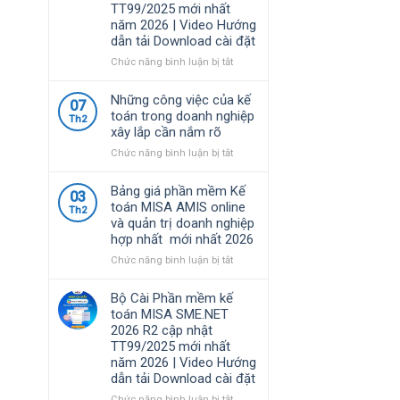
TT99/2025 mới nhất
nhất
định
năm 2026 | Video Hướng
năm
về
dẫn tải Download cài đặt
2026
chính
|
sách
ở
Chức năng bình luận bị tắt
Video
thuế
Bộ
Hướng
và
Cài
Những công việc của kế
dẫn
07
quản
Phần
toán trong doanh nghiệp
tải
Th2
lý
mềm
xây lắp cần nắm rõ
Download
thuế
kế
cài
đối
toán
ở
Chức năng bình luận bị tắt
đặt
với
MISA
Những
hộ
SME.NET
công
Bảng giá phần mềm Kế
03
kinh
2026
việc
toán MISA AMIS online
Th2
doanh,
R3
của
và quản trị doanh nghiệp
cá
cập
kế
hợp nhất mới nhất 2026
nhân
nhật
toán
kinh
TT99/2025
trong
ở
Chức năng bình luận bị tắt
doanh
mới
doanh
Bảng
nhất
nghiệp
giá
Bộ Cài Phần mềm kế
năm
xây
phần
toán MISA SME.NET
2026
lắp
mềm
2026 R2 cập nhật
|
cần
Kế
TT99/2025 mới nhất
Video
nắm
toán
năm 2026 | Video Hướng
Hướng
rõ
MISA
dẫn tải Download cài đặt
dẫn
AMIS
tải
online
ở
Chức năng bình luận bị tắt