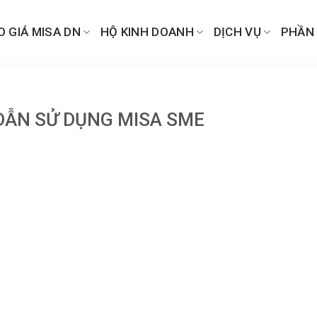
O GIÁ MISA DN
HỘ KINH DOANH
DỊCH VỤ
PHẦN
ẪN SỬ DỤNG MISA SME