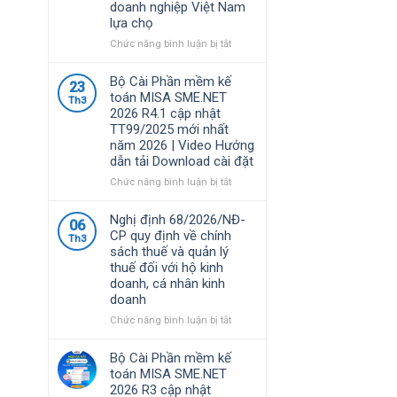
doanh nghiệp Việt Nam
lựa chọ
ở
Chức năng bình luận bị tắt
Phần
mềm
Bộ Cài Phần mềm kế
23
MISA
toán MISA SME.NET
Th3
là
2026 R4.1 cập nhật
giải
TT99/2025 mới nhất
pháp
năm 2026 | Video Hướng
quản
dẫn tải Download cài đặt
lý
tài
ở
Chức năng bình luận bị tắt
chính
Bộ
–
Cài
Nghị định 68/2026/NĐ-
06
kế
Phần
CP quy định về chính
Th3
toán
mềm
sách thuế và quản lý
được
kế
thuế đối với hộ kinh
nhiều
toán
doanh, cá nhân kinh
doanh
MISA
doanh
nghiệp
SME.NET
Việt
2026
ở
Chức năng bình luận bị tắt
Nam
R4.1
Nghị
lựa
cập
định
Bộ Cài Phần mềm kế
chọ
nhật
68/2026/NĐ-
toán MISA SME.NET
TT99/2025
CP
2026 R3 cập nhật
mới
quy