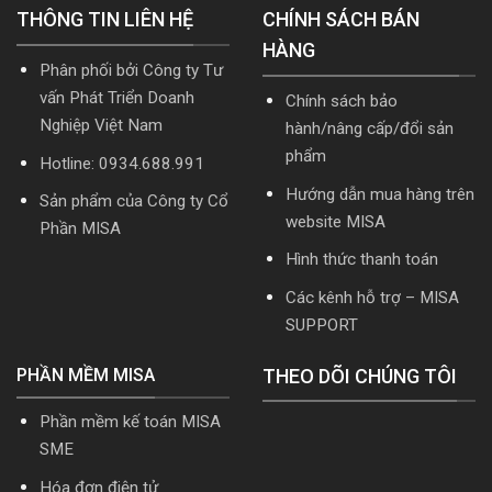
THÔNG TIN LIÊN HỆ
phí
CHÍNH SÁCH BÁN
nhất
mới
năm
HÀNG
nhất
2026
Phân phối bởi Công ty Tư
2026
|
Video
vấn Phát Triển Doanh
Chính sách bảo
Hướng
Nghiệp Việt Nam
hành/nâng cấp/đổi sản
dẫn
tải
phẩm
Hotline: 0934.688.991
Download
cài
Hướng dẫn mua hàng trên
Sản phẩm của Công ty Cổ
đặt
website MISA
Phần MISA
Hình thức thanh toán
Các kênh hỗ trợ – MISA
SUPPORT
PHẦN MỀM MISA
THEO DÕI CHÚNG TÔI
Phần mềm kế toán MISA
SME
Hóa đơn điện tử