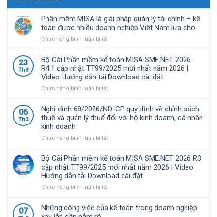
Phần mềm MISA là giải pháp quản lý tài chính – kế
toán được nhiều doanh nghiệp Việt Nam lựa chọ
ở
Chức năng bình luận bị tắt
Phần
mềm
Bộ Cài Phần mềm kế toán MISA SME.NET 2026
23
MISA
R4.1 cập nhật TT99/2025 mới nhất năm 2026 |
Th3
là
Video Hướng dẫn tải Download cài đặt
giải
pháp
ở
Chức năng bình luận bị tắt
quản
Bộ
lý
Cài
Nghị định 68/2026/NĐ-CP quy định về chính sách
06
tài
Phần
thuế và quản lý thuế đối với hộ kinh doanh, cá nhân
Th3
chính
mềm
kinh doanh
–
kế
kế
toán
ở
Chức năng bình luận bị tắt
toán
MISA
Nghị
được
SME.NET
định
Bộ Cài Phần mềm kế toán MISA SME.NET 2026 R3
nhiều
2026
68/2026/NĐ-
cập nhật TT99/2025 mới nhất năm 2026 | Video
doanh
R4.1
CP
Hướng dẫn tải Download cài đặt
nghiệp
cập
quy
Việt
nhật
định
ở
Chức năng bình luận bị tắt
Nam
TT99/2025
về
Bộ
lựa
mới
chính
Cài
Những công việc của kế toán trong doanh nghiệp
07
chọ
nhất
sách
Phần
xây lắp cần nắm rõ