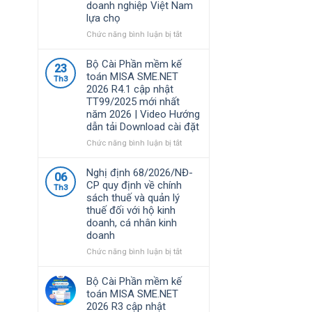
doanh nghiệp Việt Nam
lựa chọ
ở
Chức năng bình luận bị tắt
Phần
mềm
Bộ Cài Phần mềm kế
23
MISA
toán MISA SME.NET
Th3
là
2026 R4.1 cập nhật
giải
TT99/2025 mới nhất
pháp
năm 2026 | Video Hướng
quản
dẫn tải Download cài đặt
lý
tài
ở
Chức năng bình luận bị tắt
chính
Bộ
–
Cài
Nghị định 68/2026/NĐ-
06
kế
Phần
CP quy định về chính
Th3
toán
mềm
sách thuế và quản lý
được
kế
thuế đối với hộ kinh
nhiều
toán
doanh, cá nhân kinh
doanh
MISA
doanh
nghiệp
SME.NET
Việt
2026
ở
Chức năng bình luận bị tắt
Nam
R4.1
Nghị
lựa
cập
định
Bộ Cài Phần mềm kế
chọ
nhật
68/2026/NĐ-
toán MISA SME.NET
TT99/2025
CP
2026 R3 cập nhật
mới
quy