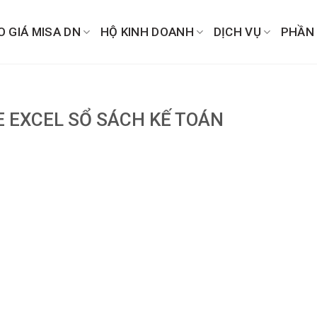
O GIÁ MISA DN
HỘ KINH DOANH
DỊCH VỤ
PHẦN
E EXCEL SỔ SÁCH KẾ TOÁN