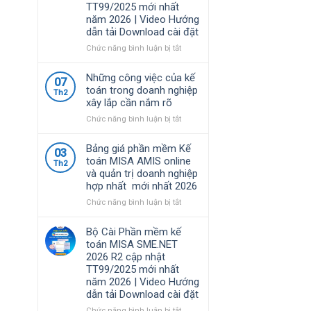
TT99/2025 mới nhất
nhất
định
năm 2026 | Video Hướng
năm
về
dẫn tải Download cài đặt
2026
chính
|
sách
ở
Chức năng bình luận bị tắt
Video
thuế
Bộ
Hướng
và
Cài
Những công việc của kế
dẫn
07
quản
Phần
toán trong doanh nghiệp
tải
Th2
lý
mềm
xây lắp cần nắm rõ
Download
thuế
kế
cài
đối
toán
ở
Chức năng bình luận bị tắt
đặt
với
MISA
Những
hộ
SME.NET
công
Bảng giá phần mềm Kế
03
kinh
2026
việc
toán MISA AMIS online
Th2
doanh,
R3
của
và quản trị doanh nghiệp
cá
cập
kế
hợp nhất mới nhất 2026
nhân
nhật
toán
kinh
TT99/2025
trong
ở
Chức năng bình luận bị tắt
doanh
mới
doanh
Bảng
nhất
nghiệp
giá
Bộ Cài Phần mềm kế
năm
xây
phần
toán MISA SME.NET
2026
lắp
mềm
2026 R2 cập nhật
|
cần
Kế
TT99/2025 mới nhất
Video
nắm
toán
năm 2026 | Video Hướng
Hướng
rõ
MISA
dẫn tải Download cài đặt
dẫn
AMIS
tải
online
ở
Chức năng bình luận bị tắt