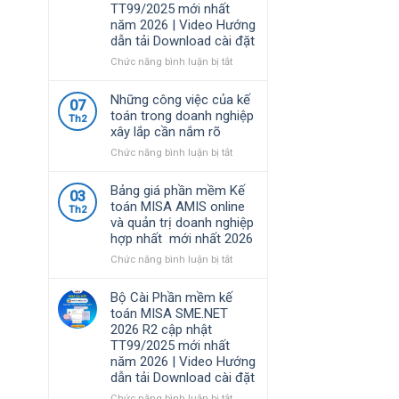
TT99/2025 mới nhất
nhất
định
năm 2026 | Video Hướng
năm
về
dẫn tải Download cài đặt
2026
chính
|
sách
ở
Chức năng bình luận bị tắt
Video
thuế
Bộ
Hướng
và
Cài
Những công việc của kế
dẫn
07
quản
Phần
toán trong doanh nghiệp
tải
Th2
lý
mềm
xây lắp cần nắm rõ
Download
thuế
kế
cài
đối
toán
ở
Chức năng bình luận bị tắt
đặt
với
MISA
Những
hộ
SME.NET
công
Bảng giá phần mềm Kế
03
kinh
2026
việc
toán MISA AMIS online
Th2
doanh,
R3
của
và quản trị doanh nghiệp
cá
cập
kế
hợp nhất mới nhất 2026
nhân
nhật
toán
kinh
TT99/2025
trong
ở
Chức năng bình luận bị tắt
doanh
mới
doanh
Bảng
nhất
nghiệp
giá
Bộ Cài Phần mềm kế
năm
xây
phần
toán MISA SME.NET
2026
lắp
mềm
2026 R2 cập nhật
|
cần
Kế
TT99/2025 mới nhất
Video
nắm
toán
năm 2026 | Video Hướng
Hướng
rõ
MISA
dẫn tải Download cài đặt
dẫn
AMIS
tải
online
ở
Chức năng bình luận bị tắt