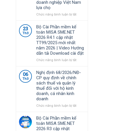
doanh nghiệp Việt Nam
lựa chọ
ở
Chức năng bình luận bị tắt
Phần
mềm
Bộ Cài Phần mềm kế
23
MISA
toán MISA SME.NET
Th3
là
2026 R4.1 cập nhật
giải
TT99/2025 mới nhất
pháp
năm 2026 | Video Hướng
quản
dẫn tải Download cài đặt
lý
tài
ở
Chức năng bình luận bị tắt
chính
Bộ
–
Cài
Nghị định 68/2026/NĐ-
06
kế
Phần
CP quy định về chính
Th3
toán
mềm
sách thuế và quản lý
được
kế
thuế đối với hộ kinh
nhiều
toán
doanh, cá nhân kinh
doanh
MISA
doanh
nghiệp
SME.NET
Việt
2026
ở
Chức năng bình luận bị tắt
Nam
R4.1
Nghị
lựa
cập
định
Bộ Cài Phần mềm kế
chọ
nhật
68/2026/NĐ-
toán MISA SME.NET
TT99/2025
CP
2026 R3 cập nhật
mới
quy