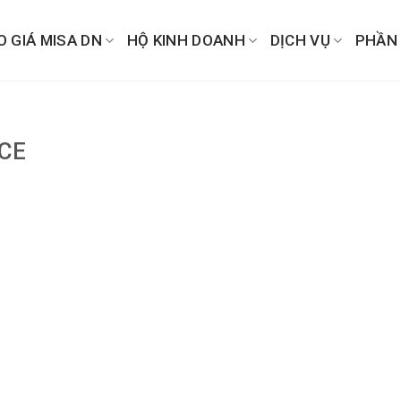
O GIÁ MISA DN
HỘ KINH DOANH
DỊCH VỤ
PHẦN
CE