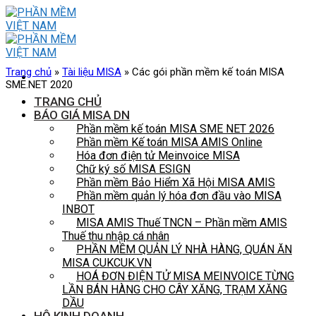
Skip
to
content
Trang chủ
»
Tài liệu MISA
»
Các gói phần mềm kế toán MISA
SME.NET 2020
TRANG CHỦ
BÁO GIÁ MISA DN
Phần mềm kế toán MISA SME NET 2026
Phần mềm Kế toán MISA AMIS Online
Hóa đơn điện tử Meinvoice MISA
Chữ ký số MISA ESIGN
Phần mềm Bảo Hiểm Xã Hội MISA AMIS
Phần mềm quản lý hóa đơn đầu vào MISA
INBOT
MISA AMIS Thuế TNCN – Phần mềm AMIS
Thuế thu nhập cá nhân
PHẦN MỀM QUẢN LÝ NHÀ HÀNG, QUÁN ĂN
MISA CUKCUK.VN
HOÁ ĐƠN ĐIỆN TỬ MISA MEINVOICE TỪNG
LẦN BÁN HÀNG CHO CÂY XĂNG, TRẠM XĂNG
DẦU