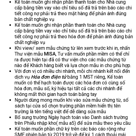
Kế toán muốn ghi nhận phần thanh toán cho Nhà cung
cấp bằng tiền vay vào chỉ tiêu số đã trả trên báo cáo chi
tiết công nợ phải trả theo mặt hàng để phản ánh đúng
bản chất nghiệp vụ
Kế toán muốn ghi nhận phần thanh toán cho Nhà cung
cấp bằng tiền vay vào chỉ tiêu số đã trả trên báo cáo chi
tiết công nợ phải trả theo hóa đơn để phản ánh đúng bản
chất nghiệp vụ
Khi view/ xem mẫu chứng từ lên xem trước khi in, nhấn
Thư viện mẫu
MISA
, Tư vấn muốn phần mềm có thể chỉ
ra được hiện tại đã có thư viện cho các mẫu chứng từ
nào để Khách hàng biết và lựa chọn mẫu in cho phù hợp.
Với đơn vị có nhiều chi nhánh, mỗi chi nhánh kết nối đến
dịch vụ
Hóa đơn điện tử
bằng 1 MST riêng, Kế toán
muốn có thể hạch toán được các hóa đơn có cùng số
hóa đơn, mẫu số, ký hiệu tại tất cả các chi nhánh để
không mất thời gian hạch toán bằng tay
Người dùng mong muốn khi vào sửa mẫu chứng từ, sổ
sách tại cửa sổ chọn trường phần mềm hiển thị tên
trường là tên tiếng việt để dễ dàng sửa mẫu
Bổ sung trường Ngày hạch toán vào Danh sách trường
trên Phiếu nhập kho( mẫu a5) để sửa mẫu theo yêu cầu
Kế toán muốn phần chữ ký trên các báo cáo rộng như
SME phiên bản từ 2019 trở về để ký 1 cách thoải mái