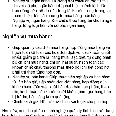
Nghiệp vụ ngân hàng: Tự động đối chiếu chứng từ thu,
chi với sổ phụ ngân hàng để phát hiện chênh lệch. Dự
báo dòng tiền, số dư của từng tài khoản trong tương lai,
tham chiếu đến các chứng từ mua hàng, bán hàng.
Nghiệp vụ ngân hàng: Đối chiếu theo từng tài khoản ngân
hàng, từng loại tiền với sổ phụ ngân hàng.
Nghiệp vụ mua hàng:
Giúp quản lý các đơn mua hàng, hợp đồng mua hàng và
hạch toán kế toán các hóa đơn dịch vụ, các khoản chiết
khấu, giảm giá, trả lại hàng mua. Đặc biệt, tự động phân
bổ chi phí mua hàng, chi phí hải quan, hạch toán các
khoản chiết khấu thương mại, theo dõi chi tiết công nợ
phải trả theo từng hóa đơn.
Nghiệp vụ bán hàng: Giúp thực hiện nghiệp vụ bán hàng
từ lập báo giá, tiếp nhận đơn đặt hàng, hợp đồng của
khách hàng đến việc xuất hóa đơn bán sản phẩm, theo
dõi, hạch toán các khoản chiết khấu, giảm giá, hàng bán
bị trả lại, bán hàng kèm quà tặng…
Chính sách giá: Hỗ trợ sửa chính sách giá cho phù hợp.
Hơn nữa, còn cho phép doanh nghiệp quản lý tình hình sử dụng
hóa đơn, in hóa đơn trực tiếp từ phần mềm, tuân thủ đúng các