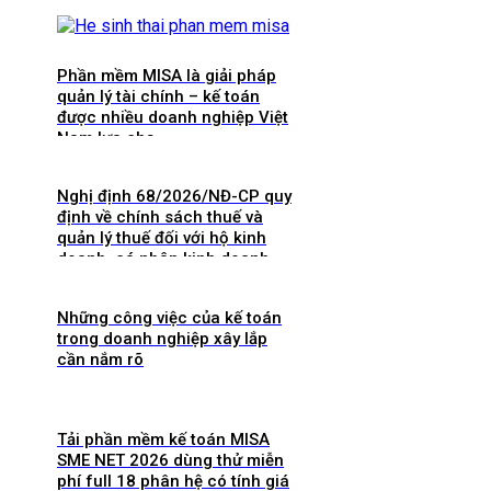
Phần mềm MISA là giải pháp
quản lý tài chính – kế toán
được nhiều doanh nghiệp Việt
Nam lựa chọ
Nghị định 68/2026/NĐ-CP quy
định về chính sách thuế và
quản lý thuế đối với hộ kinh
doanh, cá nhân kinh doanh
Những công việc của kế toán
trong doanh nghiệp xây lắp
cần nắm rõ
Tải phần mềm kế toán MISA
SME NET 2026 dùng thử miễn
phí full 18 phân hệ có tính giá