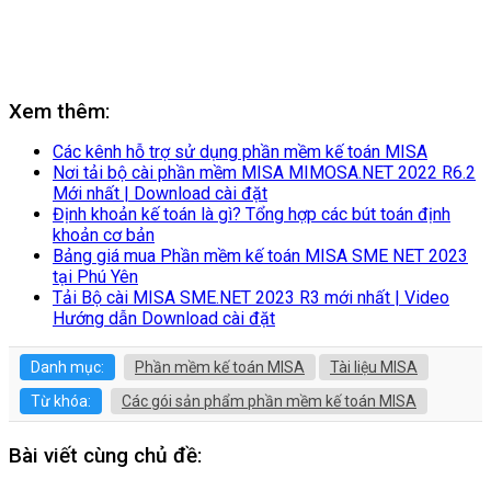
Xem thêm:
Các kênh hỗ trợ sử dụng phần mềm kế toán MISA
Nơi tải bộ cài phần mềm MISA MIMOSA.NET 2022 R6.2
Mới nhất | Download cài đặt
Định khoản kế toán là gì? Tổng hợp các bút toán định
khoản cơ bản
Bảng giá mua Phần mềm kế toán MISA SME NET 2023
tại Phú Yên
Tải Bộ cài MISA SME.NET 2023 R3 mới nhất | Video
Hướng dẫn Download cài đặt
Danh mục:
Phần mềm kế toán MISA
Tài liệu MISA
Từ khóa:
Các gói sản phẩm phần mềm kế toán MISA
Bài viết cùng chủ đề: