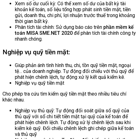
Xem số dư cuối kỳ: Có thể xem số dư của bất kỳ tài
khoản kế toán, số liệu tổng hợp phát sinh tiền mặt, tiền
gửi, doanh thu, chi phí, lợi nhuận trước thuế trong khoảng
thời gian bất kỳ.
Phân tích tài chính: Sử dụng báo cáo trên
phần mềm kế
toán MISA SME.NET 2020
để phân tích tài chính công ty
nhanh chóng.
Nghiệp vụ quỹ tiền mặt:
Giúp phản ánh tình hình thu, chi, tồn quỹ tiền mặt, ngoại
tệ… của doanh nghiệp. Tự động đối chiếu với thủ quỹ để
phát hiện chênh lệch, tự động xử lý kết quả kiểm kê.
Nghiệp vụ quỹ tiền mặt
Cho phép tra cứu tìm kiếm quỹ tiền mặt theo nhiều tiêu chí
khác nhau.
Nghiệp vụ thủ quỹ: Tự động đối soát giữa sổ quỹ của
thủ quỹ với sổ chi tiết tiền mặt tại quỹ của kế toán để
phát hiện chênh lệch. Tự động xử lý chênh lệch sau khi
kiểm kê quỹ. Đối chiếu chênh lệch ghi chép giữa kế toán
và thủ quỹ