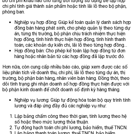
bổ chi phí khấu hao cho từng đối tượng sử dụng để tập hợp
chi phí tính giá thành sản phẩm hoặc tính lãi lỗ theo bộ phận,
phòng ban.
Nghiệp vụ hợp đồng: Giúp kế toán quản lý danh sách hợp
đồng bán hàng phát sinh, cho phép quản lý theo từng dự
án, từng thị trường, bộ phận chịu trách nhiệm thực hiện
hợp đồng, tình hình thực hiện hợp đồng, tình hình thanh
toán, các khoản dự kiến chi, lãi lỗ theo từng hợp đồng…
Hợp đồng bán: Cho phép kế toán lập hợp đồng từ đơn
hàng hoặc nhân bản từ các hợp đồng đã lập trước đó.
Hơn nữa, còn cung cấp nhiều báo cáo, giúp xem được các số
liệu phân tích về doanh thu, chi phí, lãi lỗ theo từng dự án, thị
trường, bộ phận bán hàng, nhân viên bán hàng. Đồng thời, theo
dõi tình trạng ghi nhận doanh số hợp đồng thực hiện được với
bộ phận kinh doanh để chốt doanh số định kỳ hàng tháng.
Nghiệp vụ lương: Giúp tự động hóa toàn bộ quy trình tính
lương và đáp ứng đầy đủ các nghiệp vụ như:
Lập bảng chấm công theo thời gian, tính lương theo hệ
số hoặc theo mức lương thỏa thuận.
Tự động hạch toán chi phí lương, bảo hiểm, thuế TNCN.
Lập bảng thanh toán lương, thuế TNCN, bảo hiểm.