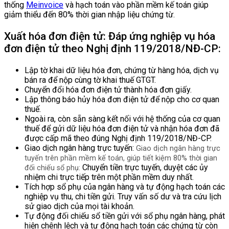
thống
Meinvoice
và hạch toán vào phần mềm kế toán giúp
giảm thiểu đến 80% thời gian nhập liệu chứng từ.
Xuất hóa đơn điện tử: Đáp ứng nghiệp vụ hóa
đơn điện tử theo Nghị định 119/2018/NĐ-CP:
Lập tờ khai dữ liệu hóa đơn, chứng từ hàng hóa, dịch vụ
bán ra để nộp cùng tờ khai thuế GTGT.
Chuyển đổi hóa đơn điện tử thành hóa đơn giấy.
Lập thông báo hủy hóa đơn điện tử để nộp cho cơ quan
thuế.
Ngoài ra, còn sẵn sàng kết nối với hệ thống của cơ quan
thuế để gửi dữ liệu hóa đơn điện tử và nhận hóa đơn đã
được cấp mã theo đúng Nghị định 119/2018/NĐ-CP.
Giao dịch ngân hàng trực tuyến:
Giao dịch ngân hàng trực
tuyến trên phần mềm kế toán, giúp tiết kiệm 80% thời gian
Chuyển tiền trực tuyến, duyệt các ủy
đối chiếu sổ phụ:
nhiệm chi trực tiếp trên một phần mềm duy nhất.
Tích hợp sổ phụ của ngân hàng và tự động hạch toán các
nghiệp vụ thu, chi tiền gửi. Truy vấn số dư và tra cứu lịch
sử giao dịch của mọi tài khoản.
Tự động đối chiếu sổ tiền gửi với sổ phụ ngân hàng, phát
hiện chênh lệch và tự động hạch toán các chứng từ còn