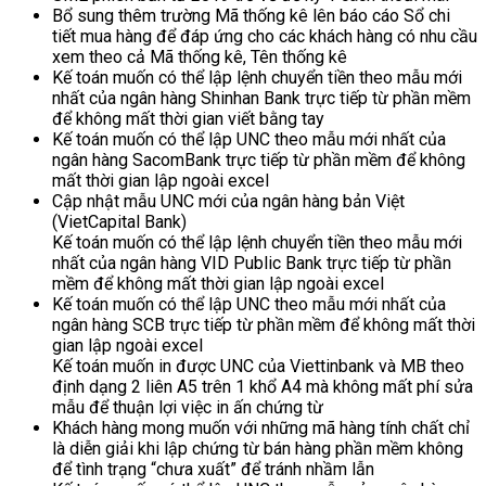
Bổ sung thêm trường Mã thống kê lên báo cáo Sổ chi
tiết mua hàng để đáp ứng cho các khách hàng có nhu cầu
xem theo cả Mã thống kê, Tên thống kê
Kế toán muốn có thể lập lệnh chuyển tiền theo mẫu mới
nhất của ngân hàng Shinhan Bank trực tiếp từ phần mềm
để không mất thời gian viết bằng tay
Kế toán muốn có thể lập UNC theo mẫu mới nhất của
ngân hàng SacomBank trực tiếp từ phần mềm để không
mất thời gian lập ngoài excel
Cập nhật mẫu UNC mới của ngân hàng bản Việt
(VietCapital Bank)
Kế toán muốn có thể lập lệnh chuyển tiền theo mẫu mới
nhất của ngân hàng VID Public Bank trực tiếp từ phần
mềm để không mất thời gian lập ngoài excel
Kế toán muốn có thể lập UNC theo mẫu mới nhất của
ngân hàng SCB trực tiếp từ phần mềm để không mất thời
gian lập ngoài excel
Kế toán muốn in được UNC của Viettinbank và MB theo
định dạng 2 liên A5 trên 1 khổ A4 mà không mất phí sửa
mẫu để thuận lợi việc in ấn chứng từ
Khách hàng mong muốn với những mã hàng tính chất chỉ
là diễn giải khi lập chứng từ bán hàng phần mềm không
để tình trạng “chưa xuất” để tránh nhầm lẫn