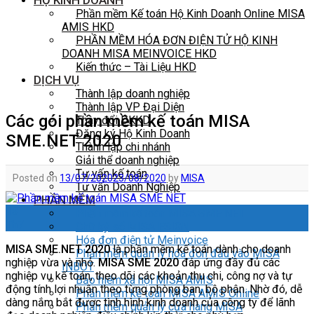
HỘ KINH DOANH
Phần mềm Kế toán Hộ Kinh Doanh Online MISA
AMIS HKD
PHẦN MỀM HÓA ĐƠN ĐIỆN TỬ HỘ KINH
DOANH MISA MEINVOICE HKD
Kiến thức – Tài Liệu HKD
DỊCH VỤ
Thành lập doanh nghiệp
Thành lập VP Đại Diện
Các gói phần mềm kế toán MISA
Thay đổi DKKD
Đăng ký Hộ Kinh Doanh
SME.NET 2020
Thành lập chi nhánh
Giải thể doanh nghiệp
Tư vấn kế toán
Posted on
13/07/2020
23/08/2020
by
MISA
Tư vấn Doanh Nghiệp
PHẦN MỀM
13
Phần mềm kế toán MISA SME NET
Th7
Chữ ký số MISA ESIGN
Hóa đơn điện tử Meinvoice
MISA SME.NET 2020
là phần mềm kế toán dành cho doanh
Phần mềm quản lý hóa đơn đầu vào MISA
nghiệp vừa và nhỏ.
MISA SME 2020
đáp ứng đầy đủ các
INBOT
nghiệp vụ kế toán, theo dõi các khoản thu chi, công nợ và tự
Bảo hiểm xã hội MISA AMIS
động tính lợi nhuận theo từng phòng ban, bộ phận. Nhờ đó, dễ
Phần mềm kế toán MISA AMIS Online
dàng nắm bắt được tình hình kinh doanh của công ty để lãnh
Phần mềm quản lý cửa hàng MISA