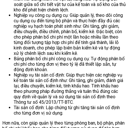
soát giữa sổ chi tiết vật tư của kế toán và sổ kho của thủ
kho để phát hiện chênh lệch.
Nghiệp vụ công cụ dụng cụ: Giúp quản lý, theo dõi công
cụ dụng cụ đến từng bộ phận và thực hiện đầy đủ các
nghiệp vụ hạch toán phát sinh như: Ghi tăng, ghi giảm,
điều chuyển, điều chỉnh, phân bổ, kiểm kê. Đặc biệt, còn
cho phép phân bổ chi phí một lần hoặc nhiều lần theo
từng đối tượng tập hợp chi phí để tính giá thành, lãi lỗ
kinh doanh, cho phép lập biên bản kiểm kê và tự động
xử lý chênh lệch sau khi kiểm kê.
Bảng phân bổ chi phí công cụ dụng cụ: Tự động phân bổ
chi phí cho từng đơn vị theo tỷ lệ đã thiết lập sẵn, tự
động định khoản.
Nghiệp vụ tài sản cố định: Giúp thực hiện các nghiệp vụ
kế toán tài sản cố định như: Ghi tăng, ghi giảm, đánh giá
lại, điều chuyển, kiểm kê, tính khấu hao. Tính khấu hao
theo phương pháp đường thẳng và tuân thủ đúng các
quy định về quản lý và sử dụng tài sản cố định theo
Thông tư số 45/2013/TT-BTC.
Tài sản cố định: Lập chứng từ ghi tăng tài sản cố định
cho từng đơn vị sử dụng.
Hơn nữa, còn giúp quản lý theo từng phòng ban, bộ phận, phân