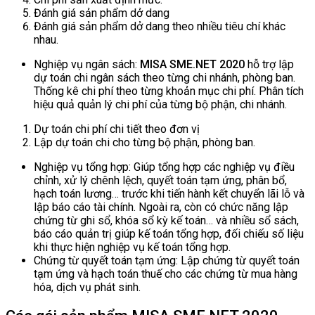
Đánh giá sản phẩm dở dang
Đánh giá sản phẩm dở dang theo nhiều tiêu chí khác
nhau.
Nghiệp vụ ngân sách:
MISA SME.NET 2020
hỗ trợ lập
dự toán chi ngân sách theo từng chi nhánh, phòng ban.
Thống kê chi phí theo từng khoản mục chi phí. Phân tích
hiệu quả quản lý chi phí của từng bộ phận, chi nhánh.
Dự toán chi phí chi tiết theo đơn vị
Lập dự toán chi cho từng bộ phận, phòng ban.
Nghiệp vụ tổng hợp: Giúp tổng hợp các nghiệp vụ điều
chỉnh, xử lý chênh lệch, quyết toán tạm ứng, phân bổ,
hạch toán lương… trước khi tiến hành kết chuyển lãi lỗ và
lập báo cáo tài chính. Ngoài ra, còn có chức năng lập
chứng từ ghi sổ, khóa sổ kỳ kế toán… và nhiều sổ sách,
báo cáo quản trị giúp kế toán tổng hợp, đối chiếu số liệu
khi thực hiện nghiệp vụ kế toán tổng hợp.
Chứng từ quyết toán tạm ứng: Lập chứng từ quyết toán
tạm ứng và hạch toán thuế cho các chứng từ mua hàng
hóa, dịch vụ phát sinh.