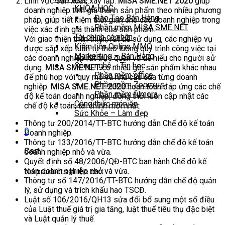
Lĩnh vực sản xuất, xây lắp:
MISA SME.NET 2020
giúp
KHÓA HỌC
doanh nghiệp tính giá thành sản phẩm theo nhiều phương
Đào Tạo Bán Hàng
pháp, giúp tiết kiệm thời gian cho các doanh nghiệp trong
Phần mềm MISA SME NET
việc xác định giá thành của sản phẩm.
Tài chính cá nhân
Với giao thiện thân thiện, rất dễ sử dụng, các nghiệp vụ
Kiếm tiền Online MMO
được sắp xếp tuần tự theo luồng quy trình công việc tại
Markerting – Bán Hàng
các doanh nghiệp rất trực quan và dễ hiểu cho người sử
Công nghệ – Tin học
dụng.
MISA SME.NET
có nhiều gói sản phẩm khác nhau
Phần mềm office
để phù hợp với quy mô và nhu cầu của từng doanh
Phần mềm Zoom.us
nghiệp.
MISA SME.NET 2020
hoàn toàn đáp ứng các chế
Phần mềm filmora
độ kế toán doanh nghiệp, đồng thời luôn cập nhật các
Công thức món ăn
chế độ kế toán, tài chính mới nhất:
Sức Khỏe – Làm đẹp
Thông tư 200/2014/TT-BTC hướng dẫn Chế độ kế toán
0
Doanh nghiệp.
Thông tư 133/2016/TT-BTC hướng dẫn chế độ kế toán
Cart
doanh nghiệp nhỏ và vừa.
Quyết định số 48/2006/QĐ-BTC ban hành Chế độ kế
toán doanh nghiệp nhỏ và vừa.
No products in the cart.
Thông tư số 147/2016/TT-BTC hướng dẫn chế độ quản
lý, sử dụng và trích khấu hao TSCĐ.
Luật số 106/2016/QH13 sửa đổi bổ sung một số điều
của Luật thuế giá trị gia tăng, luật thuế tiêu thụ đặc biệt
và Luật quản lý thuế.