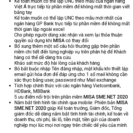
Kế toán muốn có thể lập UNC theo mẫu của ngân hàng
Việt Á trực tiếp từ phần mềm để không mất thời gian viết
bằng tay
Kế toán muốn có thể lập UNC theo mẫu mới nhất của
ngân hàng GP Bank trực tiếp từ phần mềm để không mất
thời gian lập ngoài excel
Cho phép người dùng xác nhận và xem lại thỏa thuận
quyền sử dụng khi
MISA
có thay đổi
Bổ sung thêm một số câu hỏi thường gặp trên phần
mềm chi tiết đến từng nghiệp vụ trên phân hệ để Khách
hàng có thể dễ dàng tra cứu.
Khảo sát mức độ hài lòng của khách hàng
Bỏ bắt buộc nhập Tên đăng nhập, mật khẩu khi thiết lập
email gửi hóa đơn để đáp ứng cho 1 số mail không cần
xác thực bằng user, password như Mail exchange
Tích hợp chính thức với các ngân hàng Vietcombank,
HDBank, MBBank
5 ưu điểm nổi trội trên phần mềm
MISA SME.NET 2020
Nắm bắt tình hình tài chính qua mobile: Phiên bản
MISA
SME.NET 2020
giúp Kế toán trưởng, Giám đốc, Tổng
giám đốc dễ dàng nắm bắt tình hình tài chính, kế toán về
doanh thu, chi phí, lãi lỗ, tiền mặt, tiền gửi của doanh
nghiệp mọi lúc mọi nơi ngay trên chiếc dế yêu của mình.