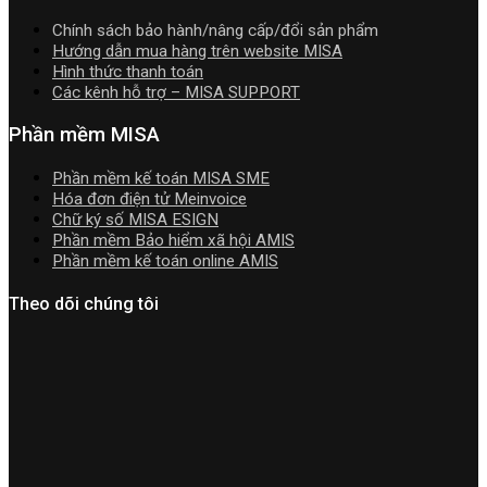
2026
Chính sách bảo hành/nâng cấp/đổi sản phẩm
|
Hướng dẫn mua hàng trên website MISA
Video
Hình thức thanh toán
Hướng
Các kênh hỗ trợ – MISA SUPPORT
dẫn
tải
Phần mềm MISA
Download
cài
Phần mềm kế toán MISA SME
đặt
Hóa đơn điện tử Meinvoice
Chữ ký số MISA ESIGN
Phần mềm Bảo hiểm xã hội AMIS
Phần mềm kế toán online AMIS
Theo dõi chúng tôi