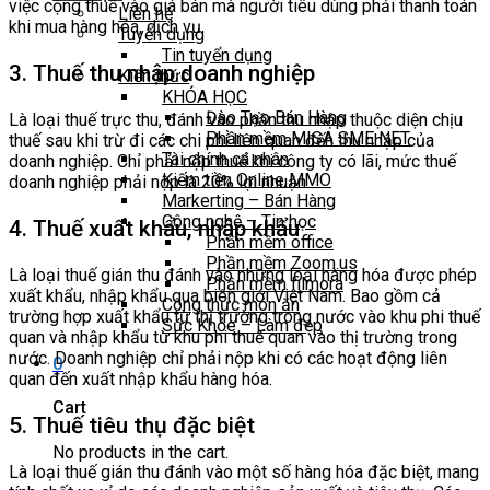
việc cộng thuế vào giá bán mà người tiêu dùng phải thanh toán
Liên hệ
khi mua hàng hóa, dịch vụ.
Tuyển dụng
Tin tuyển dụng
3. Thuế thu nhập doanh nghiệp
Kiến thức
KHÓA HỌC
Đào Tạo Bán Hàng
Là loại thuế trực thu, đánh vào phần thu nhập thuộc diện chịu
Phần mềm MISA SME NET
thuế sau khi trừ đi các chi phí liên quan đến thu nhập của
Tài chính cá nhân
doanh nghiệp. Chỉ phải nộp thuế khi công ty có lãi, mức thuế
Kiếm tiền Online MMO
doanh nghiệp phải nộp là 20% lợi nhuận.
Markerting – Bán Hàng
Công nghệ – Tin học
4. Thuế xuất khẩu, nhập khẩu
Phần mềm office
Phần mềm Zoom.us
Là loại thuế gián thu đánh vào những loại hàng hóa được phép
Phần mềm filmora
xuất khẩu, nhập khẩu qua biên giới Việt Nam. Bao gồm cả
Công thức món ăn
trường hợp xuất khẩu từ thị trường trong nước vào khu phi thuế
Sức Khỏe – Làm đẹp
quan và nhập khẩu từ khu phi thuế quan vào thị trường trong
nước. Doanh nghiệp chỉ phải nộp khi có các hoạt động liên
0
quan đến xuất nhập khẩu hàng hóa.
Cart
5. Thuế tiêu thụ đặc biệt
No products in the cart.
Là loại thuế gián thu đánh vào một số hàng hóa đặc biệt, mang