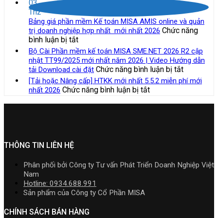
Những
Nam
03
mới
sách
toán
công
lựa
Th2
nhất
thuế
MISA
việc
chọ
Bảng giá phần mềm Kế toán MISA AMIS online và quản
năm
và
SME.NET
của
Chức năng
trị doanh nghiệp hợp nhất mới nhất 2026
2026
quản
2026
kế
ở
bình luận bị tắt
|
lý
R3
toán
Bảng
Video
Bộ Cài Phần mềm kế toán MISA SME.NET 2026 R2 cập
thuế
cập
trong
giá
Hướng
nhật TT99/2025 mới nhất năm 2026 | Video Hướng dẫn
đối
nhật
doanh
phần
dẫn
ở
Chức năng bình luận bị tắt
tải Download cài đặt
với
TT99/202
nghiệp
mềm
tải
Bộ
hộ
[Tải hoặc Nâng cấp] HTKK mới nhất 5.5.2 miễn phí mới
mới
xây
Kế
Download
Cài
kinh
ở
Chức năng bình luận bị tắt
nhất 2026
nhất
lắp
toán
cài
Phần
doanh,
[Tải
năm
cần
MISA
đặt
mềm
cá
hoặc
2026
nắm
AMIS
kế
nhân
Nâng
|
rõ
online
toán
kinh
cấp]
Video
và
MISA
doanh
HTKK
Hướng
quản
SME.NET
mới
THÔNG TIN LIÊN HỆ
dẫn
trị
2026
nhất
tải
doanh
R2
5.5.2
Download
Phân phối bởi Công ty Tư vấn Phát Triển Doanh Nghiệp Việt
nghiệp
cập
miễn
cài
Nam
hợp
nhật
phí
đặt
Hotline: 0934.688.991
nhất
TT99/202
mới
Sản phẩm của Công ty Cổ Phần MISA
mới
mới
nhất
nhất
nhất
2026
CHÍNH SÁCH BÁN HÀNG
2026
năm