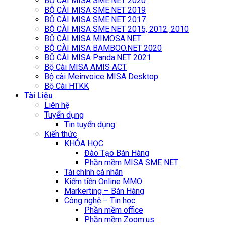
BỘ CÀI MISA SME.NET 2020
BỘ CÀI MISA SME.NET 2019
BỘ CÀI MISA SME.NET 2017
BỘ CÀI MISA SME.NET 2015, 2012, 2010
BỘ CÀI MISA MIMOSA.NET
BỘ CÀI MISA BAMBOO.NET 2020
BỘ CÀI MISA Panda.NET 2021
Bộ Cài MISA AMIS ACT
Bộ cài Meinvoice MISA Desktop
Bộ Cài HTKK
Tài Liệu
Liên hệ
Tuyển dụng
Tin tuyển dụng
Kiến thức
KHÓA HỌC
Đào Tạo Bán Hàng
Phần mềm MISA SME NET
Tài chính cá nhân
Kiếm tiền Online MMO
Markerting – Bán Hàng
Công nghệ – Tin học
Phần mềm office
Phần mềm Zoom.us