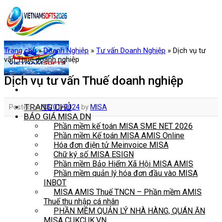
Skip
to
content
Trang chủ
»
Doanh Nghiệp
»
Tư vấn Doanh Nghiệp
»
Dịch vụ tư
vấn Thuế doanh nghiệp
Dịch vụ tư vấn Thuế doanh nghiệp
TRANG CHỦ
Posted on
13/01/2024
by
MISA
BÁO GIÁ MISA DN
Phần mềm kế toán MISA SME NET 2026
Phần mềm Kế toán MISA AMIS Online
Hóa đơn điện tử Meinvoice MISA
Chữ ký số MISA ESIGN
Phần mềm Bảo Hiểm Xã Hội MISA AMIS
Phần mềm quản lý hóa đơn đầu vào MISA
INBOT
MISA AMIS Thuế TNCN – Phần mềm AMIS
Thuế thu nhập cá nhân
PHẦN MỀM QUẢN LÝ NHÀ HÀNG, QUÁN ĂN
MISA CUKCUK.VN