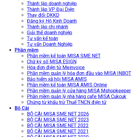
Thành lập doanh nghiệp
Thành lập VP Đại Diện
Thay đổi DKKD
Đăng ký Hộ Kinh Doanh
Thành lập chi nhánh
Giải thể doanh nghiệp
Tư vấn kế toán
Tư vấn Doanh Nghiệp
Phần mềm
Phần mềm kế toán MISA SME NET
Chữ ký số MISA ESIGN
Hóa đơn điện tử Meinvoice
Phần mềm quản lý hóa đơn đầu vào MISA INBOT
Bảo hiểm xã hội MISA AMIS
Phần mềm kế toán MISA AMIS Online
Phần mềm quản lý cửa hàng MISA Mshopkeeper
Phần mềm quản lý nhà hàng cafe MISA Cukcuk
Chứng từ khấu trừ Thuế TNCN điện tử
Bộ Cài
BỘ CÀI MISA SME NET 2026
BỘ CÀI MISA SME NET 2023
BỘ CÀI MISA SME.NET 2022
BỘ CÀI MISA SME.NET 2021