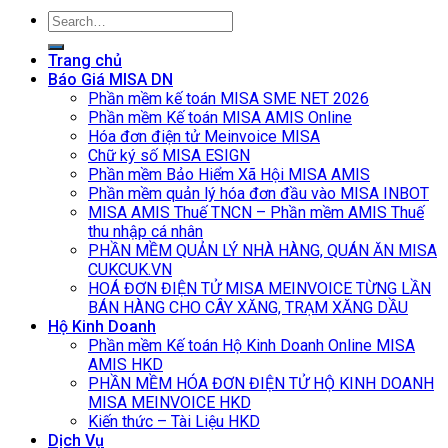
Search
for:
Trang chủ
Báo Giá MISA DN
Phần mềm kế toán MISA SME NET 2026
Phần mềm Kế toán MISA AMIS Online
Hóa đơn điện tử Meinvoice MISA
Chữ ký số MISA ESIGN
Phần mềm Bảo Hiểm Xã Hội MISA AMIS
Phần mềm quản lý hóa đơn đầu vào MISA INBOT
MISA AMIS Thuế TNCN – Phần mềm AMIS Thuế
thu nhập cá nhân
PHẦN MỀM QUẢN LÝ NHÀ HÀNG, QUÁN ĂN MISA
CUKCUK.VN
HOÁ ĐƠN ĐIỆN TỬ MISA MEINVOICE TỪNG LẦN
BÁN HÀNG CHO CÂY XĂNG, TRẠM XĂNG DẦU
Hộ Kinh Doanh
Phần mềm Kế toán Hộ Kinh Doanh Online MISA
AMIS HKD
PHẦN MỀM HÓA ĐƠN ĐIỆN TỬ HỘ KINH DOANH
MISA MEINVOICE HKD
Kiến thức – Tài Liệu HKD
Dịch Vụ