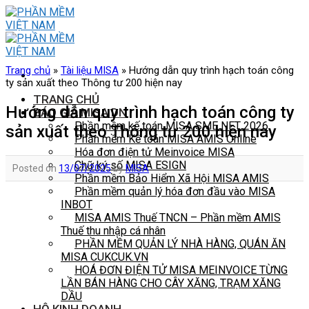
Skip
to
content
Trang chủ
»
Tài liệu MISA
»
Hướng dẫn quy trình hạch toán công
ty sản xuất theo Thông tư 200 hiện nay
TRANG CHỦ
Hướng dẫn quy trình hạch toán công ty
BÁO GIÁ MISA DN
Phần mềm kế toán MISA SME NET 2026
sản xuất theo Thông tư 200 hiện nay
Phần mềm Kế toán MISA AMIS Online
Hóa đơn điện tử Meinvoice MISA
Chữ ký số MISA ESIGN
Posted on
13/07/2025
by
MISA
Phần mềm Bảo Hiểm Xã Hội MISA AMIS
Phần mềm quản lý hóa đơn đầu vào MISA
INBOT
MISA AMIS Thuế TNCN – Phần mềm AMIS
Thuế thu nhập cá nhân
PHẦN MỀM QUẢN LÝ NHÀ HÀNG, QUÁN ĂN
MISA CUKCUK.VN
HOÁ ĐƠN ĐIỆN TỬ MISA MEINVOICE TỪNG
LẦN BÁN HÀNG CHO CÂY XĂNG, TRẠM XĂNG
DẦU