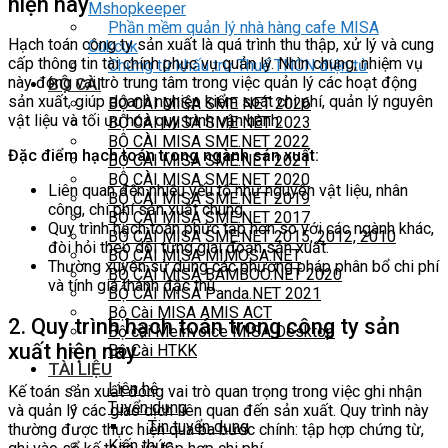
hiện nay
Mshopkeeper
Phần mềm quản lý nhà hàng cafe MISA
Hạch toán công ty sản xuất là quá trình thu thập, xử lý và cung
Cukcuk
cấp thông tin tài chính phục vụ quản lý. Nhìn chung, nhiệm vụ
Chứng từ khấu trừ Thuế TNCN điện tử
này đóng vai trò trung tâm trong việc quản lý các hoạt động
BỘ CÀI
sản xuất, giúp doanh nghiệp kiểm soát chi phí, quản lý nguyên
BỘ CÀI MISA SME NET 2026
vật liệu và tối ưu hóa quy trình vận hành.
BỘ CÀI MISA SME NET 2023
BỘ CÀI MISA SME.NET 2022
Đặc điểm hạch toán trong ngành sản xuất:
BỘ CÀI MISA SME.NET 2021
BỘ CÀI MISA SME.NET 2020
Liên quan đến nhiều yếu tố như nguyên vật liệu, nhân
BỘ CÀI MISA SME.NET 2019
công, chi phí sản xuất chung.
BỘ CÀI MISA SME.NET 2017
Quy trình hạch toán phức tạp hơn so với các ngành khác,
BỘ CÀI MISA SME.NET 2015, 2012, 2010
đòi hỏi theo dõi từng giai đoạn sản xuất.
BỘ CÀI MISA MIMOSA.NET
Thường xuyên sử dụng các phương pháp phân bổ chi phí
BỘ CÀI MISA BAMBOO.NET 2020
và tính giá thành đặc thù.
BỘ CÀI MISA Panda.NET 2021
Bộ Cài MISA AMIS ACT
2. Quy trình hạch toán trong công ty sản
Bộ cài Meinvoice MISA Desktop
xuất hiện nay
Bộ Cài HTKK
TÀI LIỆU
Liên hệ
Kế toán sản xuất đóng vai trò quan trọng trong việc ghi nhận
Tuyển dụng
và quản lý các giao dịch liên quan đến sản xuất. Quy trình này
Tin tuyển dụng
thường được thực hiện qua ba bước chính: tập hợp chứng từ,
Kiến thức