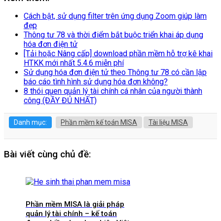
Cách bật, sử dụng filter trên ứng dụng Zoom giúp làm
đẹp
Thông tư 78 và thời điểm bắt buộc triển khai áp dụng
hóa đơn điện tử
[Tải hoặc Nâng cấp] download phần mềm hỗ trợ kê khai
HTKK mới nhất 5.4.6 miễn phí
Sử dụng hóa đơn điện tử theo Thông tư 78 có cần lập
báo cáo tình hình sử dụng hóa đơn không?
8 thói quen quản lý tài chính cá nhân của người thành
công (ĐẦY ĐỦ NHẤT)
Danh mục:
Phần mềm kế toán MISA
Tài liệu MISA
Bài viết cùng chủ đề:
Phần mềm MISA là giải pháp
quản lý tài chính – kế toán