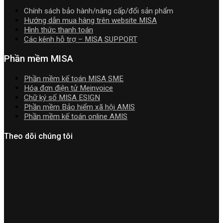
2026
Chính sách bảo hành/nâng cấp/đổi sản phẩm
|
Hướng dẫn mua hàng trên website MISA
Video
Hình thức thanh toán
Hướng
Các kênh hỗ trợ – MISA SUPPORT
dẫn
tải
Phần mềm MISA
Download
cài
Phần mềm kế toán MISA SME
đặt
Hóa đơn điện tử Meinvoice
Chữ ký số MISA ESIGN
Phần mềm Bảo hiểm xã hội AMIS
Phần mềm kế toán online AMIS
Theo dõi chúng tôi