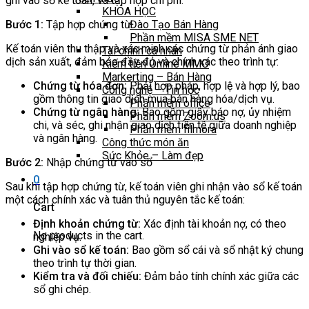
ghi vào sổ kế toán, và tập hợp chi phí.
KHÓA HỌC
Bước 1:
Tập hợp chứng từ
Đào Tạo Bán Hàng
Phần mềm MISA SME NET
Kế toán viên thu thập và xác minh các chứng từ phản ánh giao
Tài chính cá nhân
dịch sản xuất, đảm bảo đầy đủ và chính xác theo trình tự:
Kiếm tiền Online MMO
Markerting – Bán Hàng
Chứng từ hóa đơn:
Phải hợp pháp, hợp lệ và hợp lý, bao
Công nghệ – Tin học
gồm thông tin giao dịch mua bán hàng hóa/dịch vụ.
Phần mềm office
Chứng từ ngân hàng:
Bao gồm giấy báo nợ, ủy nhiệm
Phần mềm Zoom.us
chi, và séc, ghi nhận giao dịch tiền tệ giữa doanh nghiệp
Phần mềm filmora
và ngân hàng.
Công thức món ăn
Sức Khỏe – Làm đẹp
Bước 2:
Nhập chứng từ vào sổ
0
Sau khi tập hợp chứng từ, kế toán viên ghi nhận vào sổ kế toán
một cách chính xác và tuân thủ nguyên tắc kế toán:
Cart
Định khoản chứng từ:
Xác định tài khoản nợ, có theo
No products in the cart.
nghiệp vụ.
Ghi vào sổ kế toán:
Bao gồm sổ cái và sổ nhật ký chung
theo trình tự thời gian.
Kiểm tra và đối chiếu:
Đảm bảo tính chính xác giữa các
sổ ghi chép.