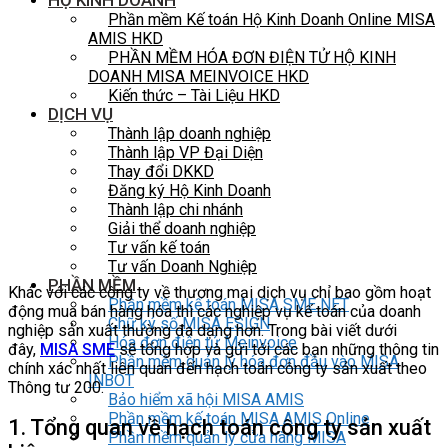
HỘ KINH DOANH
Phần mềm Kế toán Hộ Kinh Doanh Online MISA
AMIS HKD
PHẦN MỀM HÓA ĐƠN ĐIỆN TỬ HỘ KINH
DOANH MISA MEINVOICE HKD
Kiến thức – Tài Liệu HKD
DỊCH VỤ
Thành lập doanh nghiệp
Thành lập VP Đại Diện
Thay đổi DKKD
Đăng ký Hộ Kinh Doanh
Thành lập chi nhánh
Giải thể doanh nghiệp
Tư vấn kế toán
Tư vấn Doanh Nghiệp
PHẦN MỀM
Khác với các công ty về thương mại dịch vụ chỉ bao gồm hoạt
Phần mềm kế toán MISA SME NET
động mua bán hàng hóa thì các nghiệp vụ kế toán của doanh
Chữ ký số MISA ESIGN
nghiệp sản xuất thường đa dạng hơn. Trong bài viết dưới
Hóa đơn điện tử Meinvoice
đây,
MISA SME
sẽ tổng hợp và gửi tới các bạn những thông tin
Phần mềm quản lý hóa đơn đầu vào MISA
chính xác nhất liên quan đến hạch toán công ty sản xuất theo
INBOT
Thông tư 200.
Bảo hiểm xã hội MISA AMIS
Phần mềm kế toán MISA AMIS Online
1. Tổng quan về hạch toán công ty sản xuất
Phần mềm quản lý cửa hàng MISA