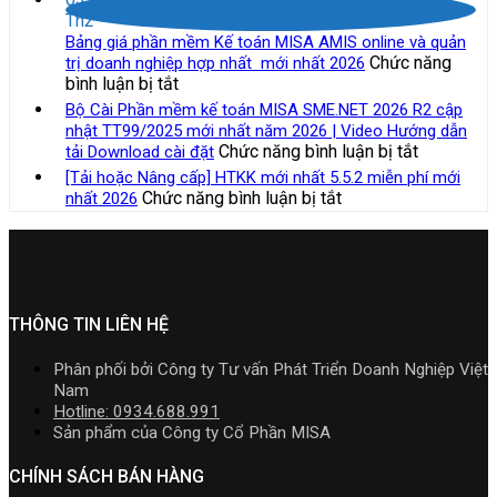
mới
sách
toán
công
lựa
Th2
nhất
thuế
MISA
việc
chọ
Bảng giá phần mềm Kế toán MISA AMIS online và quản
năm
và
SME.NET
của
Chức năng
trị doanh nghiệp hợp nhất mới nhất 2026
2026
quản
2026
kế
ở
bình luận bị tắt
|
lý
R3
toán
Bảng
Video
Bộ Cài Phần mềm kế toán MISA SME.NET 2026 R2 cập
thuế
cập
trong
giá
Hướng
nhật TT99/2025 mới nhất năm 2026 | Video Hướng dẫn
đối
nhật
doanh
phần
dẫn
ở
Chức năng bình luận bị tắt
tải Download cài đặt
với
TT99/202
nghiệp
mềm
tải
Bộ
hộ
[Tải hoặc Nâng cấp] HTKK mới nhất 5.5.2 miễn phí mới
mới
xây
Kế
Download
Cài
kinh
ở
Chức năng bình luận bị tắt
nhất 2026
nhất
lắp
toán
cài
Phần
doanh,
[Tải
năm
cần
MISA
đặt
mềm
cá
hoặc
2026
nắm
AMIS
kế
nhân
Nâng
|
rõ
online
toán
kinh
cấp]
Video
và
MISA
doanh
HTKK
Hướng
quản
SME.NET
mới
THÔNG TIN LIÊN HỆ
dẫn
trị
2026
nhất
tải
doanh
R2
5.5.2
Download
Phân phối bởi Công ty Tư vấn Phát Triển Doanh Nghiệp Việt
nghiệp
cập
miễn
cài
Nam
hợp
nhật
phí
đặt
Hotline: 0934.688.991
nhất
TT99/202
mới
Sản phẩm của Công ty Cổ Phần MISA
mới
mới
nhất
nhất
nhất
2026
CHÍNH SÁCH BÁN HÀNG
2026
năm