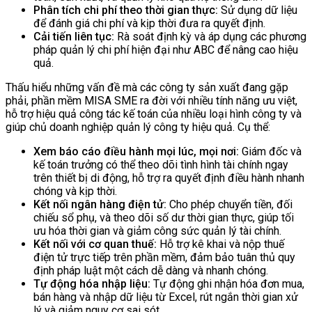
Phân tích chi phí theo thời gian thực:
Sử dụng dữ liệu
để đánh giá chi phí và kịp thời đưa ra quyết định.
Cải tiến liên tục:
Rà soát định kỳ và áp dụng các phương
pháp quản lý chi phí hiện đại như ABC để nâng cao hiệu
quả.
Thấu hiểu những vấn đề mà các công ty sản xuất đang gặp
phải, phần mềm MISA SME ra đời với nhiều tính năng ưu việt,
hỗ trợ hiệu quả công tác kế toán của nhiều loại hình công ty và
giúp chủ doanh nghiệp quản lý công ty hiệu quả. Cụ thể:
Xem báo cáo điều hành mọi lúc, mọi nơi:
Giám đốc và
kế toán trưởng có thể theo dõi tình hình tài chính ngay
trên thiết bị di động, hỗ trợ ra quyết định điều hành nhanh
chóng và kịp thời.
Kết nối ngân hàng điện tử:
Cho phép chuyển tiền, đối
chiếu sổ phụ, và theo dõi số dư thời gian thực, giúp tối
ưu hóa thời gian và giảm công sức quản lý tài chính.
Kết nối với cơ quan thuế:
Hỗ trợ kê khai và nộp thuế
điện tử trực tiếp trên phần mềm, đảm bảo tuân thủ quy
định pháp luật một cách dễ dàng và nhanh chóng.
Tự động hóa nhập liệu:
Tự động ghi nhận hóa đơn mua,
bán hàng và nhập dữ liệu từ Excel, rút ngắn thời gian xử
lý và giảm nguy cơ sai sót.