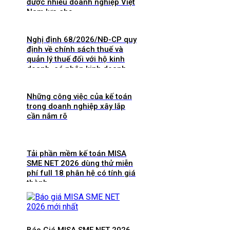
được nhiều doanh nghiệp Việt
Nam lựa chọ
Nghị định 68/2026/NĐ-CP quy
định về chính sách thuế và
quản lý thuế đối với hộ kinh
doanh, cá nhân kinh doanh
Những công việc của kế toán
trong doanh nghiệp xây lắp
cần nắm rõ
Tải phần mềm kế toán MISA
SME NET 2026 dùng thử miễn
phí full 18 phân hệ có tính giá
thành
Báo Giá MISA SME NET 2026