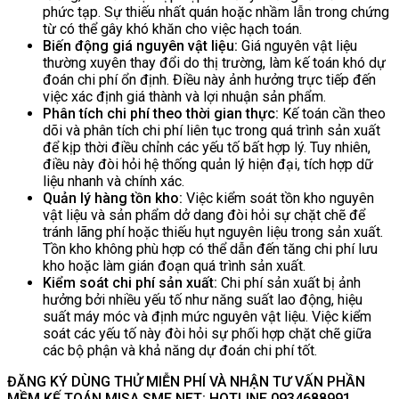
phức tạp. Sự thiếu nhất quán hoặc nhầm lẫn trong chứng
từ có thể gây khó khăn cho việc hạch toán.
Biến động giá nguyên vật liệu:
Giá nguyên vật liệu
thường xuyên thay đổi do thị trường, làm kế toán khó dự
đoán chi phí ổn định. Điều này ảnh hưởng trực tiếp đến
việc xác định giá thành và lợi nhuận sản phẩm.
Phân tích chi phí theo thời gian thực:
Kế toán cần theo
dõi và phân tích chi phí liên tục trong quá trình sản xuất
để kịp thời điều chỉnh các yếu tố bất hợp lý. Tuy nhiên,
điều này đòi hỏi hệ thống quản lý hiện đại, tích hợp dữ
liệu nhanh và chính xác.
Quản lý hàng tồn kho:
Việc kiểm soát tồn kho nguyên
vật liệu và sản phẩm dở dang đòi hỏi sự chặt chẽ để
tránh lãng phí hoặc thiếu hụt nguyên liệu trong sản xuất.
Tồn kho không phù hợp có thể dẫn đến tăng chi phí lưu
kho hoặc làm gián đoạn quá trình sản xuất.
Kiểm soát chi phí sản xuất:
Chi phí sản xuất bị ảnh
hưởng bởi nhiều yếu tố như năng suất lao động, hiệu
suất máy móc và định mức nguyên vật liệu. Việc kiểm
soát các yếu tố này đòi hỏi sự phối hợp chặt chẽ giữa
các bộ phận và khả năng dự đoán chi phí tốt.
ĐĂNG KÝ DÙNG THỬ MIỄN PHÍ VÀ NHẬN TƯ VẤN
PHẦN
MỀM KẾ TOÁN MISA SME NET: HOTLINE 0934688991