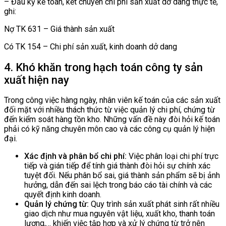
– Đầu kỳ kế toán, kết chuyển chi phí sản xuất dở dang thực tế,
ghi:
Nợ TK 631 – Giá thành sản xuất
Có TK 154 – Chi phí sản xuất, kinh doanh dở dang
4. Khó khăn trong hạch toán công ty sản
xuất hiện nay
Trong công việc hàng ngày, nhân viên kế toán của các sản xuất
đối mặt với nhiều thách thức từ việc quản lý chi phí, chứng từ
đến kiểm soát hàng tồn kho. Những vấn đề này đòi hỏi kế toán
phải có kỹ năng chuyên môn cao và các công cụ quản lý hiện
đại.
Xác định và phân bổ chi phí:
Việc phân loại chi phí trực
tiếp và gián tiếp để tính giá thành đòi hỏi sự chính xác
tuyệt đối. Nếu phân bổ sai, giá thành sản phẩm sẽ bị ảnh
hưởng, dẫn đến sai lệch trong báo cáo tài chính và các
quyết định kinh doanh.
Quản lý chứng từ:
Quy trình sản xuất phát sinh rất nhiều
giao dịch như mua nguyên vật liệu, xuất kho, thanh toán
lương,… khiến việc tập hợp và xử lý chứng từ trở nên