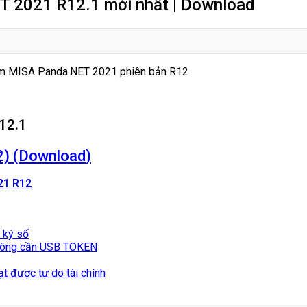
T 2021 R12.1 mới nhất | Download
 MISA Panda.NET 2021 phiên bản R12
12.1
) (
Download
)
T
21 R12
 ký số
không cần USB TOKEN
t được tự do tài chính