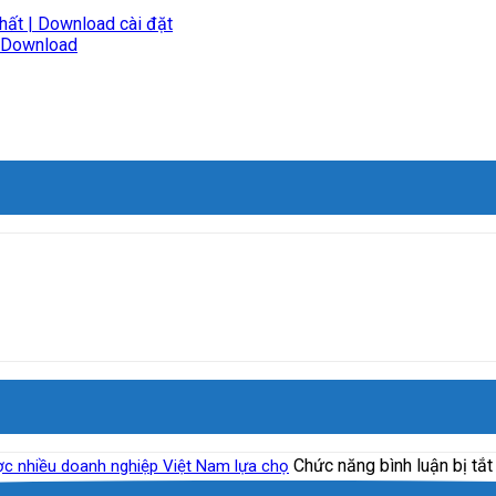
ất | Download cài đặt
| Download
Chức năng bình luận bị tắt
ược nhiều doanh nghiệp Việt Nam lựa chọ