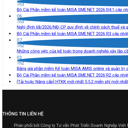
Th3
Bộ Cài Phần mềm kế toán MISA SME.NET 2026 R4.1 cập nhậ
06
Th3
Nghị định 68/2026/NĐ-CP quy định về chính sách thuế và qu
Bộ Cài Phần mềm kế toán MISA SME.NET 2026 R3 cập nhật 
07
Th2
Những công việc của kế toán trong doanh nghiệp xây lắp c
03
Th2
Bảng giá phần mềm Kế toán MISA AMIS online và quản trị 
Bộ Cài Phần mềm kế toán MISA SME.NET 2026 R2 cập nhật 
[Tải hoặc Nâng cấp] HTKK mới nhất 5.5.2 miễn phí mới nhấ
THÔNG TIN LIÊN HỆ
Phân phối bởi Công ty Tư vấn Phát Triển Doanh Nghiệp Việt