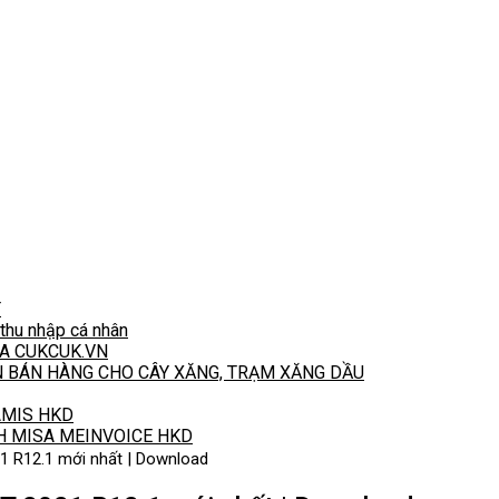
T
hu nhập cá nhân
A CUKCUK.VN
N BÁN HÀNG CHO CÂY XĂNG, TRẠM XĂNG DẦU
 AMIS HKD
H MISA MEINVOICE HKD
1 R12.1 mới nhất | Download