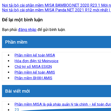
Nơi tải bộ cài phần mềm MISA BAMBOO.NET 2020 R23.1 Mới nh
Nơi tải bộ cài phần mềm MISA Panda.NET 2021 R12 mới nhất 
Để lại một bình luận
Bạn phải
đăng nhập
để gửi bình luận.
Phần mềm
Phần mềm kế toán MISA
Hóa đơn điện tử Meinvoice
Chữ ký số MISA ESIGN
Phần mềm kế toán AMIS
Phần mềm BHXH AMIS
Bài viết mới
Phần mềm MISA là giải pháp quản lý tài chính – kế toán đ
23