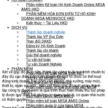
HỘ KINH DOANH
Phần mềm Kế toán Hộ Kinh Doanh Online MISA
AMIS HKD
PHẦN MỀM HÓA ĐƠN ĐIỆN TỬ HỘ KINH
DOANH MISA MEINVOICE HKD
Kiến thức – Tài Liệu HKD
DỊCH VỤ
Thành lập doanh nghiệp
Thành lập VP Đại Diện
Thay đổi DKKD
Đăng ký Hộ Kinh Doanh
Thành lập chi nhánh
Giải thể doanh nghiệp
Tư vấn kế toán
Tư vấn Doanh Nghiệp
PHẦN MỀM
Xét về góc độ thực tiễn, thành lập công ty là quá trình chuẩn bị
Phần mềm kế toán MISA SME NET
đầy đủ các điều kiện kinh doanh để một tổ chức có thể hoạt
Chữ ký số MISA ESIGN
động kinh doanh, bao gồm văn phòng, nhà xưởng, máy móc,
Hóa đơn điện tử Meinvoice
thiết bị, nhân sự, vốn… Nếu xét theo góc độ luật pháp, thành
Phần mềm quản lý hóa đơn đầu vào MISA
lập công ty được xem là quá trình thực hiện nhiều thủ tục pháp
INBOT
lý được quy định bởi những cơ quan quản lý, cơ quan nhà nước
Bảo hiểm xã hội MISA AMIS
có thẩm quyền.
Phần mềm kế toán MISA AMIS Online
Phần mềm quản lý cửa hàng MISA
Trong bài viết này, chúng tôi sẽ hướng dẫn bạn các bước cần