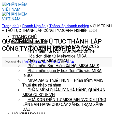
Skip
to
content
Trang chủ
»
Doanh Nghiệp
»
Thành lập doanh nghiệp
»
QUY TRÌNH
– THỦ TỤC THÀNH LẬP CÔNG TY/DOANH NGHIỆP 2024
TRANG CHỦ
QUY TRÌNH – THỦ TỤC THÀNH LẬP
BÁO GIÁ MISA DN
Phần mềm kế toán MISA SME NET 2026
CÔNG TY/DOANH NGHIỆP 2024
Phần mềm Kế toán MISA AMIS Online
Hóa đơn điện tử Meinvoice MISA
Chữ ký số MISA ESIGN
Posted on
18/01/2024
18/01/2024
by
MISA
Phần mềm Bảo Hiểm Xã Hội MISA AMIS
Phần mềm quản lý hóa đơn đầu vào MISA
INBOT
MISA AMIS Thuế TNCN – Phần mềm AMIS
Thuế thu nhập cá nhân
PHẦN MỀM QUẢN LÝ NHÀ HÀNG, QUÁN ĂN
MISA CUKCUK.VN
HOÁ ĐƠN ĐIỆN TỬ MISA MEINVOICE TỪNG
LẦN BÁN HÀNG CHO CÂY XĂNG, TRẠM XĂNG
DẦU