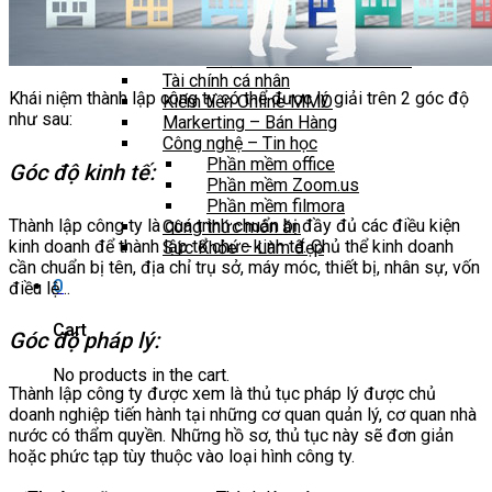
KHÓA HỌC
Đào Tạo Bán Hàng
Phần mềm MISA SME NET
Tài chính cá nhân
Khái niệm thành lập công ty có thể được lý giải trên 2 góc độ
Kiếm tiền Online MMO
như sau:
Markerting – Bán Hàng
Công nghệ – Tin học
Phần mềm office
Góc độ kinh tế:
Phần mềm Zoom.us
Phần mềm filmora
Thành lập công ty là quá trình chuẩn bị đầy đủ các điều kiện
Công thức món ăn
kinh doanh để thành lập tổ chức kinh tế. Chủ thể kinh doanh
Sức Khỏe – Làm đẹp
cần chuẩn bị tên, địa chỉ trụ sở, máy móc, thiết bị, nhân sự, vốn
0
điều lệ…
Cart
Góc độ pháp lý:
No products in the cart.
Thành lập công ty được xem là thủ tục pháp lý được chủ
doanh nghiệp tiến hành tại những cơ quan quản lý, cơ quan nhà
nước có thẩm quyền. Những hồ sơ, thủ tục này sẽ đơn giản
hoặc phức tạp tùy thuộc vào loại hình công ty.