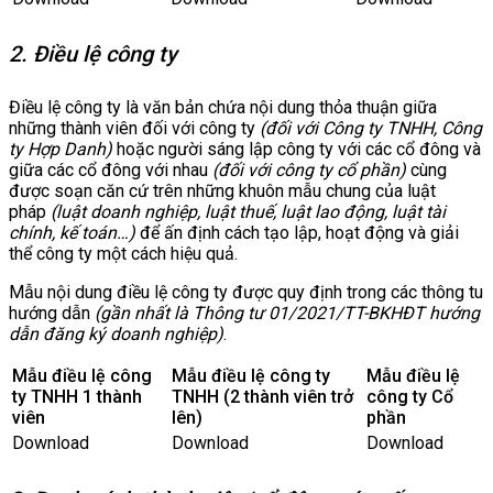
2. Điều lệ công ty
Điều lệ công ty là văn bản chứa nội dung thỏa thuận giữa
những thành viên đối với công ty
(đối với Công ty TNHH, Công
ty Hợp Danh)
hoặc người sáng lập công ty với các cổ đông và
giữa các cổ đông với nhau
(đối với công ty cổ phần)
cùng
được soạn căn cứ trên những khuôn mẫu chung của luật
pháp
(luật doanh nghiệp, luật thuế, luật lao động, luật tài
chính, kế toán…)
để ấn định cách tạo lập, hoạt động và giải
thể công ty một cách hiệu quả.
Mẫu nội dung điều lệ công ty được quy định trong các thông tu
hướng dẫn
(gần nhất là Thông tư 01/2021/TT-BKHĐT hướng
dẫn đăng ký doanh nghiệp)
.
Mẫu điều lệ công
Mẫu điều lệ công ty
Mẫu điều lệ
ty TNHH 1 thành
TNHH (2 thành viên trở
công ty Cổ
viên
lên)
phần
Download
Download
Download