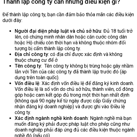
Thành lập công ty cần những điều kiện gì?
Để thành lập công ty, bạn cần đảm bảo thỏa mãn các điều kiện
dưới đây:
Người đại diện pháp luật và chủ sở hữu
: Đủ 18 tuổi trở
lên, có chứng minh nhân dân hoặc căn cước công dân
hoặc Hộ chiếu còn thời hạn và không thuộc nhóm đối
tượng bị cấm thành lập công ty.
Địa chỉ công ty
: có địa chỉ được xác định và không
thuộc chung cư để ở
Tên công ty
: Tên công ty không bị trùng hoặc gây nhầm
lẫn với Tên của các công ty đã thành lập trước đó (áp
dụng trên toàn quốc).
Vốn điều lệ
: Xác định vốn điều lệ để đăng ký kinh doanh.
Vốn điều lệ là số vốn do chủ sở hữu, thành viên, cổ đông
góp hoặc cam kết góp đủ trong một thời hạn nhất định
(không quá 90 ngày kể từ ngày được cấp Giấy chứng
nhận đăng ký doanh nghiệp) và được ghi vào Điều lệ
công ty.
Xác định ngành nghề kinh doanh
: Ngành nghề mà bạn
muốn đăng ký phải được pháp luật cho phép cũng như
doanh nghiệp phải đáp ứng đủ các điều kiện thuộc ngành
nghề đó (nếu có).