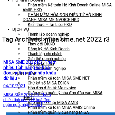
HỘ KINH DOANH
Phần mềm Kế toán Hộ Kinh Doanh Online MISA
AMIS HKD
PHẦN MỀM HÓA ĐƠN ĐIỆN TỬ HỘ KINH
DOANH MISA MEINVOICE HKD
Kiến thức – Tài Liệu HKD
DỊCH VỤ
Thành lập doanh nghiệp
Tag Archives:
misa sme.net 2022 r3
Thành lập VP Đại Diện
Thay đổi DKKD
Đăng ký Hộ Kinh Doanh
Thành lập chi nhánh
Giải thể doanh nghiệp
MISA SME 2022 R3: Thêm
Tư vấn kế toán
nhiều tính năng về hoá
Tư vấn Doanh Nghiệp
đơn, ngôn ngữ, nhập khẩu
PHẦN MỀM
dữ liệu
Phần mềm kế toán MISA SME NET
Chữ ký số MISA ESIGN
04/10/2021
Hóa đơn điện tử Meinvoice
Phần mềm quản lý hóa đơn đầu vào MISA
MISA SME 2022 R3: Thêm
INBOT
nhiều tính năng về hoá đơn,
Bảo hiểm xã hội MISA AMIS
ngôn ngữ, nhập khẩu [...]
Phần mềm kế toán MISA AMIS Online
Phần mềm quản lý cửa hàng MISA