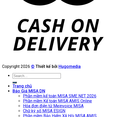
Copyright 2026
©
Thiết kế bởi
Hugomedia
Search
for:
Trang chủ
Báo Giá MISA DN
Phần mềm kế toán MISA SME NET 2026
Phần mềm Kế toán MISA AMIS Online
Hóa đơn điện tử Meinvoice MISA
Chữ ký số MISA ESIGN
Phần mềm Bảo Hiểm Xã Hội MISA AMIS