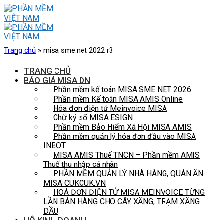
Skip
to
content
Trang chủ
»
misa sme.net 2022 r3
TRANG CHỦ
BÁO GIÁ MISA DN
Phần mềm kế toán MISA SME NET 2026
Phần mềm Kế toán MISA AMIS Online
Hóa đơn điện tử Meinvoice MISA
Chữ ký số MISA ESIGN
Phần mềm Bảo Hiểm Xã Hội MISA AMIS
Phần mềm quản lý hóa đơn đầu vào MISA
INBOT
MISA AMIS Thuế TNCN – Phần mềm AMIS
Thuế thu nhập cá nhân
PHẦN MỀM QUẢN LÝ NHÀ HÀNG, QUÁN ĂN
MISA CUKCUK.VN
HOÁ ĐƠN ĐIỆN TỬ MISA MEINVOICE TỪNG
LẦN BÁN HÀNG CHO CÂY XĂNG, TRẠM XĂNG
DẦU