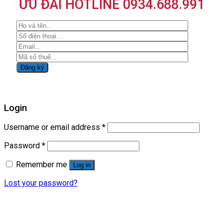
ƯU ĐÃI HOTLINE 0934.688.991
Login
Username or email address
*
Password
*
Remember me
Log in
Lost your password?