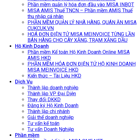
Phần mềm quản lý hóa đơn đầu vào MISA INBOT
MISA AMIS Thuế TNCN – Phần mềm AMIS Thuế
thu nhập cá nhân
PHẦN MỀM QUẢN LÝ NHÀ HÀNG, QUÁN ĂN MISA
CUKCUK.VN
HOÁ ĐƠN ĐIỆN TỬ MISA MEINVOICE TỪNG LẦN
BÁN HÀNG CHO CÂY XĂNG, TRẠM XĂNG DẦU
Hộ Kinh Doanh
Phần mềm Kế toán Hộ Kinh Doanh Online MISA
AMIS HKD
PHẦN MỀM HÓA ĐƠN ĐIỆN TỬ HỘ KINH DOANH
MISA MEINVOICE HKD
Kiến thức – Tài Liệu HKD
Dịch Vụ
Thành lập doanh nghiệp
Thành lập VP Đại Diện
Thay đổi DKKD
Đăng ký Hộ Kinh Doanh
Thành lập chi nhánh
Giải thể doanh nghiệp
Tư vấn kế toán
Tư vấn Doanh Nghiệp
Phần mềm