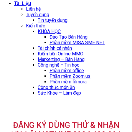
Tài Liệu
Liên hệ
Tuyển dụng
Tin tuyển dụng
Kiến thức
KHÓA HỌC
Đào Tạo Bán Hàng
Phần mềm MISA SME NET
Tài chính cá nhân
Kiếm tiền Online MMO
Markerting – Bán Hàng
Công nghệ – Tin học
Phần mềm office
Phần mềm Zoom.us
Phần mềm filmora
Công thức món ăn
Sức Khỏe – Làm đẹp
ĐĂNG KÝ DÙNG THỬ & NHẬN