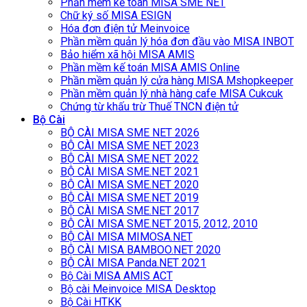
Phần mềm kế toán MISA SME NET
Chữ ký số MISA ESIGN
Hóa đơn điện tử Meinvoice
Phần mềm quản lý hóa đơn đầu vào MISA INBOT
Bảo hiểm xã hội MISA AMIS
Phần mềm kế toán MISA AMIS Online
Phần mềm quản lý cửa hàng MISA Mshopkeeper
Phần mềm quản lý nhà hàng cafe MISA Cukcuk
Chứng từ khấu trừ Thuế TNCN điện tử
Bộ Cài
BỘ CÀI MISA SME NET 2026
BỘ CÀI MISA SME NET 2023
BỘ CÀI MISA SME.NET 2022
BỘ CÀI MISA SME.NET 2021
BỘ CÀI MISA SME.NET 2020
BỘ CÀI MISA SME.NET 2019
BỘ CÀI MISA SME.NET 2017
BỘ CÀI MISA SME.NET 2015, 2012, 2010
BỘ CÀI MISA MIMOSA.NET
BỘ CÀI MISA BAMBOO.NET 2020
BỘ CÀI MISA Panda.NET 2021
Bộ Cài MISA AMIS ACT
Bộ cài Meinvoice MISA Desktop
Bộ Cài HTKK