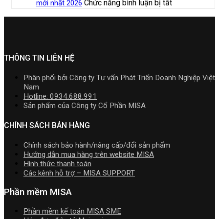
Cài
cá
ở
Chức năng bình luận bị tắt
mới nhất 2026
năm
cần
MISA
Phần
nhân
[Tải
2026
nắm
AMIS
mềm
kinh
hoặc
|
rõ
online
kế
doanh
Nâng
Video
và
toán
cấp]
Hướng
quản
MISA
HTKK
dẫn
trị
SME.NET
mới
THÔNG TIN LIÊN HỆ
tải
doanh
2026
nhất
Download
nghiệp
R2
5.5.2
cài
Phân phối bởi Công ty Tư vấn Phát Triển Doanh Nghiệp Việt
hợp
cập
miễn
đặt
Nam
nhất
nhật
phí
Hotline: 0934.688.991
mới
TT99/2025
mới
Sản phẩm của Công ty Cổ Phần MISA
nhất
mới
nhất
2026
nhất
2026
CHÍNH SÁCH BÁN HÀNG
năm
2026
Chính sách bảo hành/nâng cấp/đổi sản phẩm
|
Hướng dẫn mua hàng trên website MISA
Video
Hình thức thanh toán
Hướng
Các kênh hỗ trợ – MISA SUPPORT
dẫn
tải
Phần mềm MISA
Download
cài
Phần mềm kế toán MISA SME
đặt