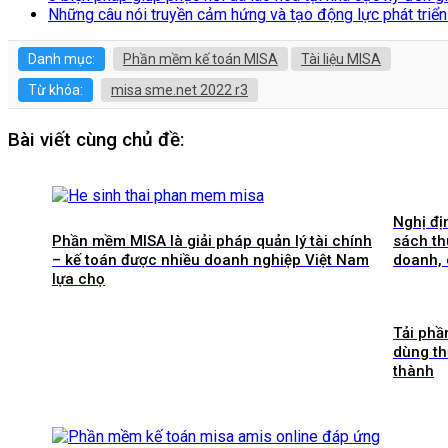
Những câu nói truyền cảm hứng và tạo động lực phát triển
Danh mục:
Phần mềm kế toán MISA
Tài liệu MISA
Từ khóa:
misa sme.net 2022 r3
Bài viết cùng chủ đề:
Nghị đị
Phần mềm MISA là giải pháp quản lý tài chính
sách th
– kế toán được nhiều doanh nghiệp Việt Nam
doanh, 
lựa chọ
Tải ph
dùng th
thành