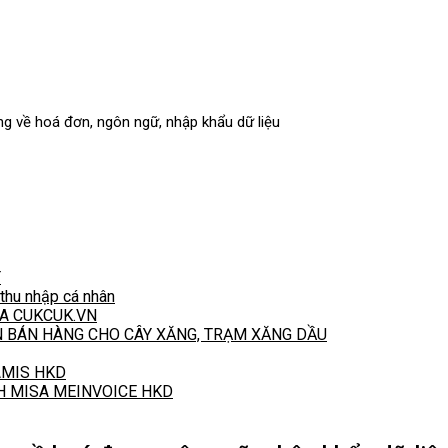
g về hoá đơn, ngôn ngữ, nhập khẩu dữ liệu
T
hu nhập cá nhân
A CUKCUK.VN
N BÁN HÀNG CHO CÂY XĂNG, TRẠM XĂNG DẦU
 AMIS HKD
H MISA MEINVOICE HKD