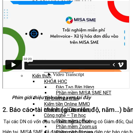
BỘ CÀI MISA SME.NET 2019
BỘ CÀI MISA SME.NET 2017
BỘ CÀI MISA SME.NET 2015, 2012, 2010
BỘ CÀI MISA MIMOSA.NET
BỘ CÀI MISA BAMBOO.NET 2020
BỘ CÀI MISA Panda.NET 2021
Bộ Cài MISA AMIS ACT
Bộ cài Meinvoice MISA Desktop
Bộ Cài HTKK
TÀI LIỆU
Liên hệ
Tuyển dụng
Tin tuyển dụng
Kiến thức
KHÓA HỌC
Đào Tạo Bán Hàng
Phần mềm MISA SME NET
Phim giới thiệu tính năng xem tại đây
Tài chính cá nhân
Kiếm tiền Online MMO
2. Báo cáo tài chính (giữa niên độ, năm…) bằn
Markerting – Bán Hàng
Công nghệ – Tin học
Phần mềm office
Tại các DN có vốn đầu tư nước ngoài, thường có Giám đốc, Quản l
Phần mềm Zoom.us
Hiện tại, MISA SME đã đáp ứng cơ bản giao diện các báo cáo bằng
Phần mềm filmora