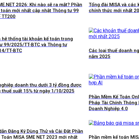
E.NET 2026: Khi nào sẽ ra mắt? Phần
Tổng đài MISA và các 
toán mới nhất cập nhật Thông tư 99
chính thức mới nhất 2
ế TT200
 hệ thống tài khoản kế toán trong
ư 99/2025/TT-BTC và Thông tư
14/TT-BTC
Các loại thuế doanh ng
năm 2025
ghiệp doanh thu dưới 3 tỷ đồng được
 thuế suất 15% từ ngày 1/10/2025
Phần Mềm Kế Toán Onli
Pháp Tài Chính Thông 
Doanh Nghiệp 4.0
dẫn Đăng Ký Dùng Thử và Cài Đặt Phần
Toán MISA SME NET 2023 mới nhất
Phần mềm kế toán MI