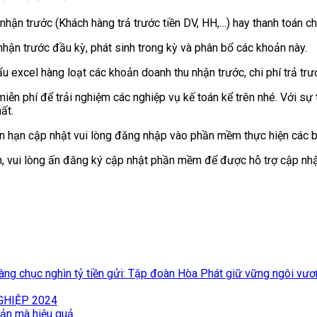
ận trước (Khách hàng trả trước tiền DV, HH,…) hay thanh toán chi
nhận trước đầu kỳ, phát sinh trong kỳ và phân bổ các khoản này.
cel hàng loạt các khoản doanh thu nhận trước, chi phí trả trước
n phí để trải nghiệm các nghiệp vụ kế toán kể trên nhé. Với sự 
ất.
hạn cập nhật vui lòng đăng nhập vào phần mềm thực hiện các bư
 vui lòng ấn đăng ký cập nhật phần mềm để được hỗ trợ cập nhậ
hàng chục nghìn tỷ tiền gửi: Tập đoàn Hòa Phát giữ vững ngôi vươ
GHIỆP 2024
iản mà hiệu quả