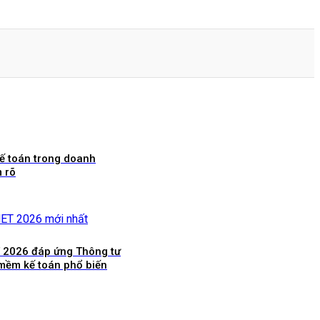
ế toán trong doanh
 rõ
 2026 đáp ứng Thông tư
 mềm kế toán phổ biến