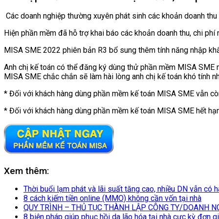
Các doanh nghiệp thường xuyên phát sinh các khoản doanh thu nh
Hiện phần mềm đã hỗ trợ khai báo các khoản doanh thu, chi phí 
MISA SME 2022 phiên bản R3 bổ sung thêm tính năng nhập khẩu ex
Anh chị kế toán có thể đăng ký dùng thử phần mềm MISA SME miễ
MISA SME chắc chắn sẽ làm hài lòng anh chị kế toán khó tính nh
* Đối với khách hàng dùng phần mềm kế toán MISA SME vẫn còn 
* Đối với khách hàng dùng phần mềm kế toán MISA SME hết hạn,
Xem thêm:
Thời buổi lạm phát và lãi suất tăng cao, nhiều DN vẫn có 
8 cách kiếm tiền online (MMO) không cần vốn tại nhà
QUY TRÌNH – THỦ TỤC THÀNH LẬP CÔNG TY/DOANH N
8 biện pháp giúp phục hồi da lão hóa tại nhà cực kỳ đơn g