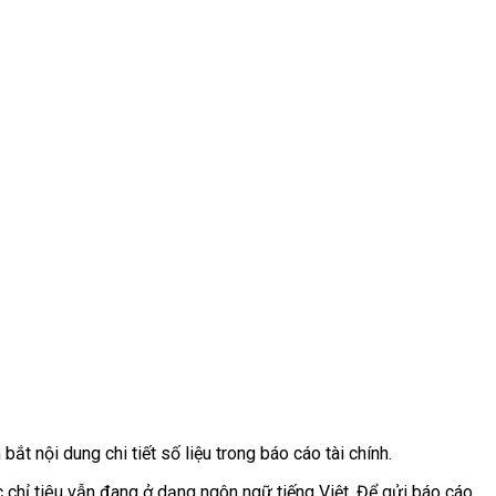
t nội dung chi tiết số liệu trong báo cáo tài chính.
c chỉ tiêu vẫn đang ở dạng ngôn ngữ tiếng Việt. Để gửi báo cáo