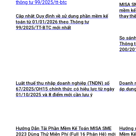
MISA SM
mềm kế 
Cập nhật Quy định về sử dụng phần mềm kế
thay th
toán từ 01/01/2026 theo Thông tư
99/2025/TT-BTC mới nhất
So sánh
Thông t
200/20
Luật thuế thu nhập doanh nghiệp (TNDN) số
Doanh n
67/2025/QH15 chính thức có hiệu lực từ ngày
áp dụng
01/10/2025 và 8 điểm mới cần lưu ý
Hướng Dẫn Tải Phần Mềm Kế Toán MISA SME
Hướng 
2023 Dùng Thử Miễn Phí (Full 16 Phân Hệ) mới
Mềm Kế 