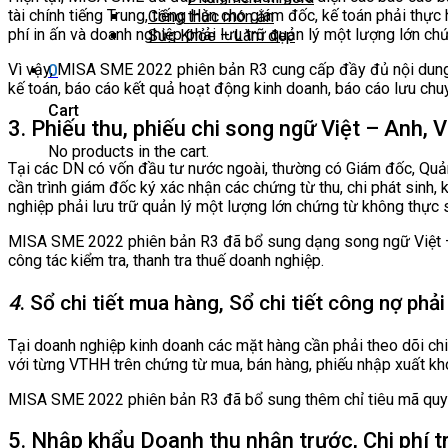
tài chính tiếng Trung, tiếng Hàn cho giám đốc, kế toán phải th
Công thức món ăn
phí in ấn và doanh nghiệp phải lưu trữ quản lý một lượng lớn ch
Sức Khỏe – Làm đẹp
Vì vậy, MISA SME 2022 phiên bản R3 cung cấp đầy đủ nội dung bộ
0
kế toán, báo cáo kết quả hoạt động kinh doanh, báo cáo lưu chuyể
Cart
3. Phiếu thu, phiếu chi song ngữ Việt – Anh, V
No products in the cart.
Tại các DN có vốn đầu tư nước ngoài, thường có Giám đốc, Quản 
cần trình giám đốc ký xác nhận các chứng từ thu, chi phát sinh,
nghiệp phải lưu trữ quản lý một lượng lớn chứng từ không thực s
MISA SME 2022 phiên bản R3 đã bổ sung dạng song ngữ Việt – An
công tác kiểm tra, thanh tra thuế doanh nghiệp.
4
. Sổ chi tiết mua hàng, Sổ chi tiết công nợ phả
Tại doanh nghiệp kinh doanh các mặt hàng cần phải theo dõi ch
với từng VTHH trên chứng từ mua, bán hàng, phiếu nhập xuất kh
MISA SME 2022 phiên bản R3 đã bổ sung thêm chỉ tiêu mã quy cách
5. Nhập khẩu Doanh thu nhận trước, Chi phí tr