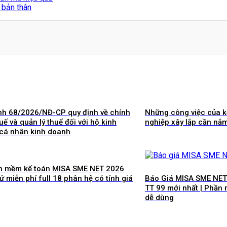
 bản thân
nh 68/2026/NĐ-CP quy định về chính
Những công việc của k
uế và quản lý thuế đối với hộ kinh
nghiệp xây lắp cần nắm
cá nhân kinh doanh
ần mềm kế toán MISA SME NET 2026
ử miễn phí full 18 phân hệ có tính giá
Báo Giá MISA SME NET
TT 99 mới nhất | Phần
dễ dùng