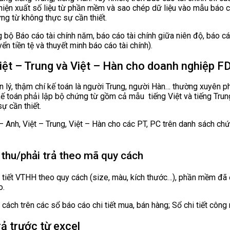
ực hiện xuất số liệu từ phần mềm và sao chép dữ liệu vào mẫu báo 
ứng từ không thực sự cần thiết.
 Báo cáo tài chính năm, báo cáo tài chính giữa niên độ, báo cáo
n tiền tệ và thuyết minh báo cáo tài chính).
iệt – Trung và Việt – Hàn cho doanh nghiệp FDI 
lý, thậm chí kế toán là người Trung, người Hàn… thường xuyên phá
 kế toán phải lập bộ chứng từ gồm cả mẫu tiếng Việt và tiếng Trun
ự cần thiết.
h, Việt – Trung, Việt – Hàn cho các PT, PC trên danh sách chứng
i thu/phải trả theo mã quy cách
i tiết VTHH theo quy cách (size, màu, kích thước…), phần mềm đ
o.
 trên các sổ báo cáo chi tiết mua, bán hàng; Sổ chi tiết công nợ
ả trước từ excel