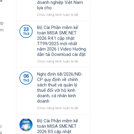
doanh nghiệp Việt Nam
lựa chọ
ở
Chức năng bình luận bị tắt
Phần
ệp
mềm
Bộ Cài Phần mềm kế
23
ám
MISA
toán MISA SME.NET
Th3
là
2026 R4.1 cập nhật
giải
TT99/2025 mới nhất
pháp
năm 2026 | Video Hướng
quản
dẫn tải Download cài đặt
lý
tài
ở
Chức năng bình luận bị tắt
chính
Bộ
–
Cài
Nghị định 68/2026/NĐ-
06
kế
Phần
CP quy định về chính
Th3
toán
mềm
sách thuế và quản lý
được
kế
thuế đối với hộ kinh
nhiều
toán
doanh, cá nhân kinh
doanh
MISA
doanh
nghiệp
h
SME.NET
Việt
2026
ở
Chức năng bình luận bị tắt
Nam
R4.1
Nghị
n
lựa
cập
định
Bộ Cài Phần mềm kế
chọ
nhật
68/2026/NĐ-
toán MISA SME.NET
p
TT99/2025
CP
2026 R3 cập nhật
mới
và
quy