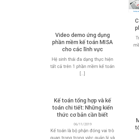
C
p
Video demo ứng dụng
T
phần mềm kế toán MISA
mề
cho các lĩnh vực
Hệ sinh thái đa dạng thực hiện
tất cả trên 1 phần mềm kế toán
[...]
Kế toán tổng hợp và kế
toán chi tiết: Những kiến
thức cơ bản cần biết
M
06/11/2019
t
Kế toán là bộ phận đóng vai trò
quan trọng trong việc quản lý và