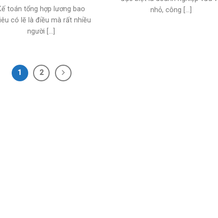
Kế toán tổng hợp lương bao
nhỏ, công [...]
iêu có lẽ là điều mà rất nhiều
người [...]
1
2