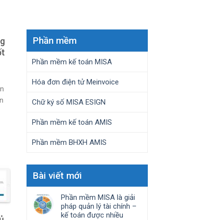
Phần mềm
ng
ốt
Phần mềm kế toán MISA
Hóa đơn điện tử Meinvoice
ần
ên
Chữ ký số MISA ESIGN
Phần mềm kế toán AMIS
Phần mềm BHXH AMIS
Bài viết mới
Phần mềm MISA là giải
pháp quản lý tài chính –
kế toán được nhiều
ủ