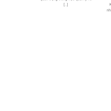
[...]
nh