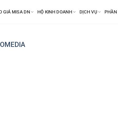
O GIÁ MISA DN
HỘ KINH DOANH
DỊCH VỤ
PHẦN
OMEDIA