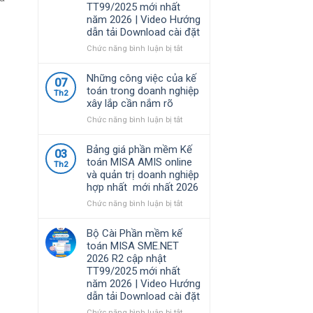
TT99/2025 mới nhất
nhất
định
năm 2026 | Video Hướng
năm
về
dẫn tải Download cài đặt
2026
chính
|
sách
ở
Chức năng bình luận bị tắt
Video
thuế
Bộ
Hướng
và
Cài
Những công việc của kế
dẫn
07
quản
Phần
toán trong doanh nghiệp
tải
Th2
lý
mềm
xây lắp cần nắm rõ
Download
thuế
kế
cài
đối
toán
ở
Chức năng bình luận bị tắt
đặt
với
MISA
Những
hộ
SME.NET
công
Bảng giá phần mềm Kế
03
kinh
2026
việc
toán MISA AMIS online
Th2
doanh,
R3
của
và quản trị doanh nghiệp
cá
cập
kế
hợp nhất mới nhất 2026
nhân
nhật
toán
kinh
TT99/2025
trong
ở
Chức năng bình luận bị tắt
doanh
mới
doanh
Bảng
nhất
nghiệp
giá
Bộ Cài Phần mềm kế
năm
xây
phần
toán MISA SME.NET
2026
lắp
mềm
2026 R2 cập nhật
|
cần
Kế
TT99/2025 mới nhất
Video
nắm
toán
năm 2026 | Video Hướng
Hướng
rõ
MISA
dẫn tải Download cài đặt
dẫn
AMIS
tải
online
ở
Chức năng bình luận bị tắt