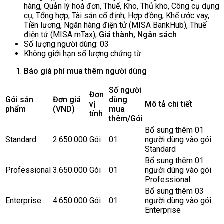
hàng, Quản lý hoá đơn, Thuế, Kho, Thủ kho, Công cụ dụng
cụ, Tổng hợp, Tài sản cố định, Hợp đồng, Khế ước vay,
Tiền lương, Ngân hàng điện tử (MISA BankHub), Thuế
điện tử (MISA mTax),
Giá thành, Ngân sách
Số lượng người dùng: 03
Không giới hạn số lượng chứng từ
Báo giá phí mua thêm người dùng
Số người
Đơn
Gói sản
Đơn giá
dùng
vị
Mô tả chi tiết
phẩm
(VN
D
)
mua
tính
thêm/Gói
Bổ sung thêm 01
Standard
2.650.000
Gói
01
người dùng vào gói
Standard
Bổ sung thêm 01
Professional
3.650.000
Gói
01
người dùng vào gói
Professional
Bổ sung thêm 03
Enterprise
4.650.000
Gói
01
người dùng vào gói
Enterprise