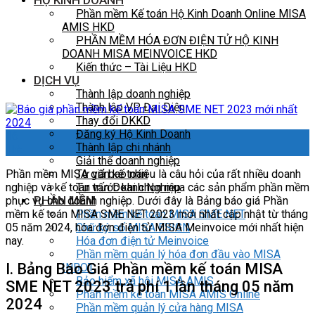
HỘ KINH DOANH
Phần mềm Kế toán Hộ Kinh Doanh Online MISA
AMIS HKD
PHẦN MỀM HÓA ĐƠN ĐIỆN TỬ HỘ KINH
DOANH MISA MEINVOICE HKD
Kiến thức – Tài Liệu HKD
DỊCH VỤ
Thành lập doanh nghiệp
Thành lập VP Đại Diện
Thay đổi DKKD
Đăng ký Hộ Kinh Doanh
16
Thành lập chi nhánh
Th5
Giải thể doanh nghiệp
Phần mềm MISA giá bao nhiêu là câu hỏi của rất nhiều doanh
Tư vấn kế toán
nghiệp và kế toán trước khi chọn mua các sản phẩm phần mềm
Tư vấn Doanh Nghiệp
PHẦN MỀM
phục vụ cho doanh nghiệp. Dưới đây là Bảng báo giá Phần
mềm kế toán MISA SME NET 2023 mới nhất cập nhật từ tháng
Phần mềm kế toán MISA SME NET
05 năm 2024, hóa đơn điện tử MISA Meinvoice mới nhất hiện
Chữ ký số MISA ESIGN
nay.
Hóa đơn điện tử Meinvoice
Phần mềm quản lý hóa đơn đầu vào MISA
I. Bảng Báo Giá Phần mềm kế toán MISA
INBOT
Bảo hiểm xã hội MISA AMIS
SME NET 2023 trả phí 1 lần tháng 05 năm
Phần mềm kế toán MISA AMIS Online
2024
Phần mềm quản lý cửa hàng MISA