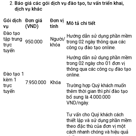
Báo giá các gói dịch vụ đào tạo, tư vấn triển khai,
dịch vụ khác
Gói dịch
Đơn giá
Đơn vị
Mô tả chi tiết
vụ
(VND)
tính
Đào tạo
Hướng dẫn sử dụng phần mềm
tập trung
Người/
950.000
trong 02 ngày thông qua các
trực
khóa
công cụ đào tạo online.
tuyến
Hướng dẫn sử dụng phần mềm
trong 02 ngày cho 01 đơn vị
thông qua các công cụ đào tạo
Đào tạo 1
online.
kèm 1
7.950.000
Khóa
trực
Trường hợp Quý khách muốn
tuyến
thêm thời gian thì phí đào tạo
bổ sung là 4.000.000
VND/ngày.
Tư vấn cho Quý khách cách
thiết lập và sử dụng phần mềm
theo đặc thù của đơn vị một
cách nhanh chóng và hiệu quả