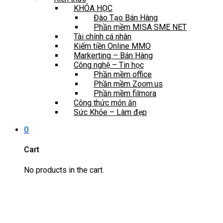
KHÓA HỌC
Đào Tạo Bán Hàng
Phần mềm MISA SME NET
Tài chính cá nhân
Kiếm tiền Online MMO
Markerting – Bán Hàng
Công nghệ – Tin học
Phần mềm office
Phần mềm Zoom.us
Phần mềm filmora
Công thức món ăn
Sức Khỏe – Làm đẹp
0
Cart
No products in the cart.