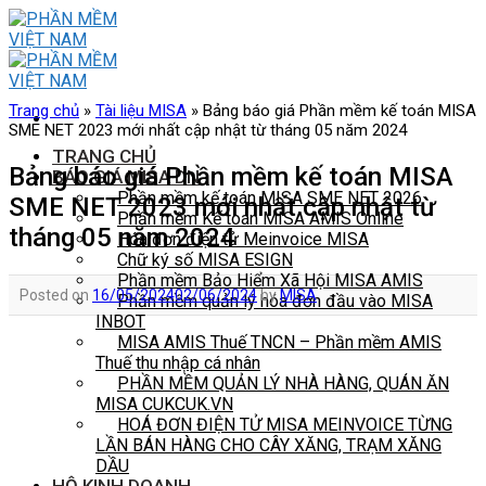
Skip
to
content
Trang chủ
»
Tài liệu MISA
»
Bảng báo giá Phần mềm kế toán MISA
SME NET 2023 mới nhất cập nhật từ tháng 05 năm 2024
TRANG CHỦ
Bảng báo giá Phần mềm kế toán MISA
BÁO GIÁ MISA DN
Phần mềm kế toán MISA SME NET 2026
SME NET 2023 mới nhất cập nhật từ
Phần mềm Kế toán MISA AMIS Online
tháng 05 năm 2024
Hóa đơn điện tử Meinvoice MISA
Chữ ký số MISA ESIGN
Phần mềm Bảo Hiểm Xã Hội MISA AMIS
Posted on
16/05/2024
02/06/2024
by
MISA
Phần mềm quản lý hóa đơn đầu vào MISA
INBOT
MISA AMIS Thuế TNCN – Phần mềm AMIS
Thuế thu nhập cá nhân
PHẦN MỀM QUẢN LÝ NHÀ HÀNG, QUÁN ĂN
MISA CUKCUK.VN
HOÁ ĐƠN ĐIỆN TỬ MISA MEINVOICE TỪNG
LẦN BÁN HÀNG CHO CÂY XĂNG, TRẠM XĂNG
DẦU