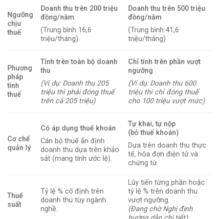
Doanh thu trên 200 triệu
Doanh thu trên 500 triệu
Ngưỡng
đồng/năm
đồng/năm
chịu
(Trung bình 16,6
(Trung bình 41,6
thuế
triệu/tháng)
triệu/tháng)
Tính trên toàn bộ doanh
Chỉ tính trên phần vượt
Phương
thu
ngưỡng
pháp
(Ví dụ: Doanh thu 205
(Ví dụ: Doanh thu 600
tính
triệu thì phải đóng thuế
triệu thì chỉ đóng thuế
thuế
trên cả 205 triệu)
cho 100 triệu vượt mức)
Tự khai, tự nộp
Có áp dụng thuế khoán
(bỏ thuế khoán)
Cơ chế
Cán bộ thuế ấn định
Dựa trên doanh thu thực
quản lý
doanh thu dựa trên khảo
tế, hóa đơn điện tử và
sát (mang tính ước lệ).
chứng từ.
Lũy tiến từng phần hoặc
Tỷ lệ % cố định trên
tỷ lệ % trên doanh thu
Thuế
doanh thu tùy ngành
vượt ngưỡng.
suất
nghề.
(Đang chờ Nghị định
hướng dẫn chi tiết)