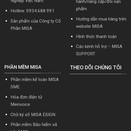
Nghiệp Việt Nam
hành/nâng cấp/đổi sản
năm
2026
phẩm
Hotline: 0934.688.991
|
Video
Hướng dẫn mua hàng trên
Sản phẩm của Công ty Cổ
Hướng
website MISA
dẫn
Phần MISA
tải
Hình thức thanh toán
Download
cài
Các kênh hỗ trợ – MISA
đặt
SUPPORT
PHẦN MỀM MISA
THEO DÕI CHÚNG TÔI
Phần mềm kế toán MISA
SME
Hóa đơn điện tử
Meinvoice
Chữ ký số MISA ESIGN
Phần mềm Bảo hiểm xã