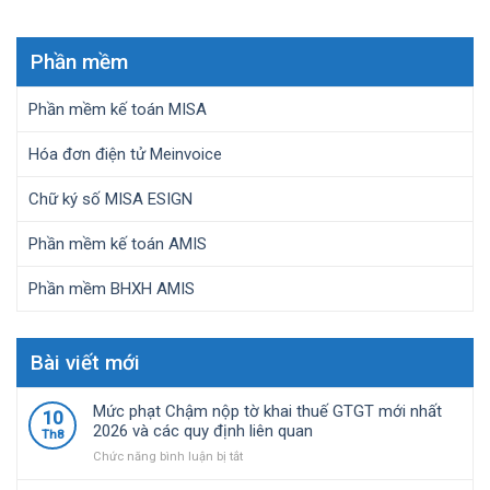
Phần mềm
Phần mềm kế toán MISA
Hóa đơn điện tử Meinvoice
Chữ ký số MISA ESIGN
Phần mềm kế toán AMIS
Phần mềm BHXH AMIS
Bài viết mới
Mức phạt Chậm nộp tờ khai thuế GTGT mới nhất
10
2026 và các quy định liên quan
Th8
ở
Chức năng bình luận bị tắt
Mức