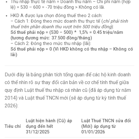
Thu nhập thực tế năm = Doanh thu năm – Chi phí năm (hợp
lệ) = 530 – 600 = -70 triệu đồng > Không có lãi.
HKD A được lựa chọn đóng thuế theo 2 cách:
– Cách 1: Đóng theo mức doanh thu thực tế (
chỉ phải tính
thuế trên phần doanh thu vượt trên 500 triệu đồng
):
Số thuế phải nộp = (530 – 500) * 1,5% = 0.45 triệu/năm
(tương đương mức: 37.500 đồng/tháng)
– Cách 2: Đóng theo mức thu nhập (lãi):
Số thuế phải nộp = 0 (Vì HKD không có thu nhập – Không có
lãi)
Dưới đây là bảng phân tích tổng quan để các hộ kinh doanh
có thể nhìn rõ sự thay đổi căn bản về cơ chế tính thuế giữa
quy định Luật thuế thu nhập cá nhân cũ (đã áp dụng từ năm
2014) và Luật thuế TNCN mới (sẽ áp dụng từ kỳ tính thuế
2026):
Luật hiện hành (Cũ) áp
Luật Thuế TNCN sửa đổi
Tiêu chí
dụng đến hết
(Mới) áp dụng từ
31/12/2025
01/01/2026