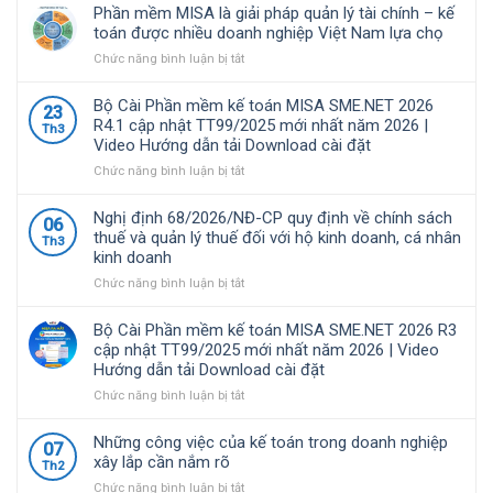
phạt
Phần mềm MISA là giải pháp quản lý tài chính – kế
Chậm
toán được nhiều doanh nghiệp Việt Nam lựa chọ
nộp
ở
Chức năng bình luận bị tắt
tờ
Phần
khai
mềm
thuế
Bộ Cài Phần mềm kế toán MISA SME.NET 2026
23
MISA
GTGT
R4.1 cập nhật TT99/2025 mới nhất năm 2026 |
Th3
là
mới
Video Hướng dẫn tải Download cài đặt
giải
nhất
pháp
ở
Chức năng bình luận bị tắt
2026
quản
Bộ
và
lý
Cài
các
Nghị định 68/2026/NĐ-CP quy định về chính sách
06
tài
Phần
quy
thuế và quản lý thuế đối với hộ kinh doanh, cá nhân
Th3
chính
mềm
định
kinh doanh
–
kế
liên
kế
toán
ở
Chức năng bình luận bị tắt
quan
toán
MISA
Nghị
được
SME.NET
định
Bộ Cài Phần mềm kế toán MISA SME.NET 2026 R3
nhiều
2026
68/2026/NĐ-
cập nhật TT99/2025 mới nhất năm 2026 | Video
doanh
R4.1
CP
Hướng dẫn tải Download cài đặt
nghiệp
cập
quy
Việt
nhật
định
ở
Chức năng bình luận bị tắt
Nam
TT99/2025
về
Bộ
lựa
mới
chính
Cài
Những công việc của kế toán trong doanh nghiệp
07
chọ
nhất
sách
Phần
xây lắp cần nắm rõ
Th2
năm
thuế
mềm
ở
Chức năng bình luận bị tắt
2026
và
kế