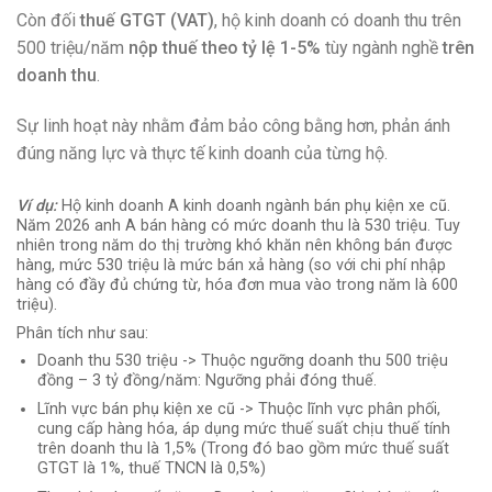
Còn đối
thuế GTGT (VAT)
, hộ kinh doanh có doanh thu trên
500 triệu/năm
nộp thuế theo tỷ lệ 1-5%
tùy ngành nghề
trên
doanh thu
.
Sự linh hoạt này nhằm đảm bảo công bằng hơn, phản ánh
đúng năng lực và thực tế kinh doanh của từng hộ.
Ví dụ:
Hộ kinh doanh A kinh doanh ngành bán phụ kiện xe cũ.
Năm 2026 anh A bán hàng có mức doanh thu là 530 triệu. Tuy
nhiên trong năm do thị trường khó khăn nên không bán được
hàng, mức 530 triệu là mức bán xả hàng (so với chi phí nhập
hàng có đầy đủ chứng từ, hóa đơn mua vào trong năm là 600
triệu).
Phân tích như sau:
Doanh thu 530 triệu -> Thuộc ngưỡng doanh thu 500 triệu
đồng – 3 tỷ đồng/năm: Ngưỡng phải đóng thuế.
Lĩnh vực bán phụ kiện xe cũ -> Thuộc lĩnh vực phân phối,
cung cấp hàng hóa, áp dụng mức thuế suất chịu thuế tính
trên doanh thu là 1,5% (Trong đó bao gồm mức thuế suất
GTGT là 1%, thuế TNCN là 0,5%)