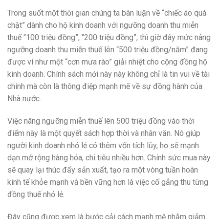
Trong suốt một thời gian chúng ta bàn luận về “chiếc áo quá
chật” dành cho hộ kinh doanh với ngưỡng doanh thu miễn
thuế “100 triệu đồng”, “200 triệu đồng”, thì giờ đây mức nâng
ngưỡng doanh thu miễn thuế lên “500 triệu đồng/năm” đang
được ví như một “cơn mưa rào” giải nhiệt cho cộng đồng hộ
kinh doanh. Chính sách mới này này không chỉ là tin vui về tài
chính mà còn là thông điệp mạnh mẽ về sự đồng hành của
Nhà nước.
Việc nâng ngưỡng miễn thuế lên 500 triệu đồng vào thời
điểm này là một quyết sách hợp thời và nhân văn. Nó giúp
người kinh doanh nhỏ lẻ có thêm vốn tích lũy, họ sẽ mạnh
dạn mở rộng hàng hóa, chi tiêu nhiều hơn. Chính sức mua này
sẽ quay lại thúc đẩy sản xuất, tạo ra một vòng tuần hoàn
kinh tế khỏe mạnh và bền vững hơn là việc cố gắng thu từng
đồng thuế nhỏ lẻ.
Đây cũng được xem là bước cải cách mạnh mẽ nhằm giảm