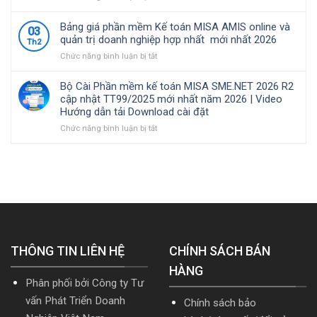
Những
|
quản
toán
công
Video
lý
MISA
Bảng giá phần mềm Kế toán MISA AMIS online và
03
việc
Hướng
thuế
SME.NET
quản trị doanh nghiệp hợp nhất mới nhất 2026
Th2
của
dẫn
đối
2026
ở
Chức năng bình luận bị tắt
kế
tải
với
R3
Bảng
toán
Download
hộ
cập
giá
trong
cài
kinh
nhật
Bộ Cài Phần mềm kế toán MISA SME.NET 2026 R2
phần
doanh
đặt
doanh,
TT99/2025
cập nhật TT99/2025 mới nhất năm 2026 | Video
mềm
nghiệp
cá
mới
Hướng dẫn tải Download cài đặt
Kế
xây
nhân
nhất
toán
ở
Chức năng bình luận bị tắt
lắp
kinh
năm
MISA
Bộ
cần
doanh
2026
AMIS
Cài
nắm
|
online
Phần
rõ
Video
và
mềm
Hướng
quản
kế
dẫn
trị
toán
tải
doanh
MISA
Download
nghiệp
SME.NET
cài
hợp
2026
đặt
THÔNG TIN LIÊN HỆ
nhất
R2
CHÍNH SÁCH BÁN
mới
cập
HÀNG
nhất
nhật
Phân phối bởi Công ty Tư
2026
TT99/2025
mới
vấn Phát Triển Doanh
Chính sách bảo
nhất