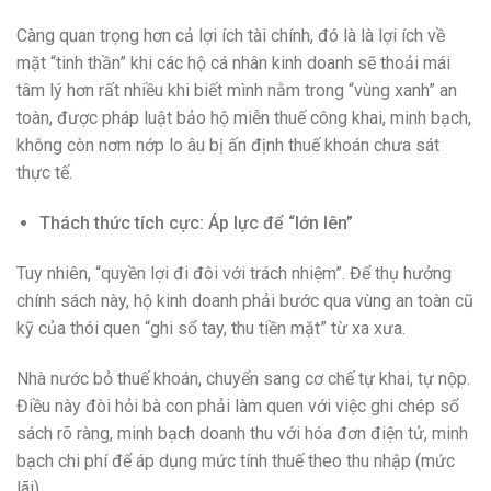
Càng quan trọng hơn cả lợi ích tài chính, đó là là lợi ích về
mặt “tinh thần” khi các hộ cá nhân kinh doanh sẽ thoải mái
tâm lý hơn rất nhiều khi biết mình nằm trong “vùng xanh” an
toàn, được pháp luật bảo hộ miễn thuế công khai, minh bạch,
không còn nơm nớp lo âu bị ấn định thuế khoán chưa sát
thực tế.
Thách thức tích cực: Áp lực để “lớn lên”
Tuy nhiên, “quyền lợi đi đôi với trách nhiệm”. Để thụ hưởng
chính sách này, hộ kinh doanh phải bước qua vùng an toàn cũ
kỹ của thói quen “ghi sổ tay, thu tiền mặt” từ xa xưa.
Nhà nước bỏ thuế khoán, chuyển sang cơ chế tự khai, tự nộp.
Điều này đòi hỏi bà con phải làm quen với việc ghi chép sổ
sách rõ ràng, minh bạch doanh thu với hóa đơn điện tử, minh
bạch chi phí để áp dụng mức tính thuế theo thu nhập (mức
lãi)…