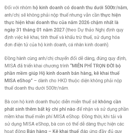
Đối với nhóm
hộ kinh doanh có doanh thu dưới 500tr/năm
,
anh/chị sẽ không phải nộp thuế nhưng vẫn cần
thực hiện
thực hiện khai doanh thu của năm 2026 chậm nhất là
ngày 31 tháng 01 năm 2027
(theo Dự thảo Nghị định quy
định việc kê khai, tính thuế và khấu trừ thuế, sử dụng hóa
đơn điện tử của hộ kinh doanh, cá nhân kinh doanh).
Đồng hành cùng anh/chị chuyển đổi dễ dàng, đúng quy định,
MISA đã triển khai chương trình
“MIỄN PHÍ TRỌN ĐỜI bộ
phần mềm giúp Hộ kinh doanh bán hàng, kê khai thuế
MISA eShop” –
dành cho HKD thuộc diện không phải nộp
thuế doanh thu dưới 500tr/năm.
Bà con hộ kinh doanh thuộc diễn miễn thuế sẽ
k
hông cần
phát sinh thêm bất kỳ chi phí nào
để nhận và sử dụng phần
mềm khai thuế miễn phí MISA eShop. Đồng thời, khi tải và
sử dụng MISA eShop, bà con có thể dễ dàng thực hiện các
hoạt động
Bán hàng – Kê khai thuế
đáp ứng đầy đủ quy