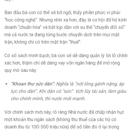
Ban đầu bà con có thể sẽ bỡ ngỡ, thấy phiền phức vì phải
“học công nghệ”. Nhưng nhìn xa hơn, đây là cơ hội để hộ kinh
doanh “chuẩn hóa” và bắt kịp dần với xu thế “chuyển đổi số”
mà cả nước ta đang từng bước chuyển dịch trên mọi mặt
trận, không chỉ có trên mặt trận “thuế”.
Có sổ sách minh bạch, bà con sẽ dễ dàng quản lý lời lỗ chính
xác hơn, thậm chí dễ dàng vay vốn ngân hàng để mở rộng
quy mô sau này.
“Khoan thư sức dân”:
Nghĩa là “nới lỏng gánh nặng, áp
lực cho dân”. Khi dân có “sức” tích lũy tài sản, làm giàu
cho chính mình, thì nước mới mạnh.
Với chính sách mới này, rõ ràng Nhà nước đã chấp nhận hụt
một khoản thu ngân sách (không thu thuế của các hộ có
doanh thu từ 100-500 triệu nữa) để số tiền đó ở lại trong