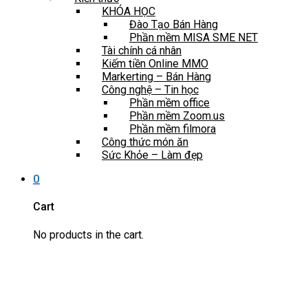
KHÓA HỌC
Đào Tạo Bán Hàng
Phần mềm MISA SME NET
Tài chính cá nhân
Kiếm tiền Online MMO
Markerting – Bán Hàng
Công nghệ – Tin học
Phần mềm office
Phần mềm Zoom.us
Phần mềm filmora
Công thức món ăn
Sức Khỏe – Làm đẹp
0
Cart
No products in the cart.