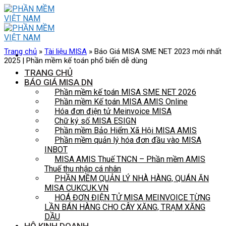
Skip
to
content
Trang chủ
»
Tài liệu MISA
»
Báo Giá MISA SME NET 2023 mới nhất
2025 | Phần mềm kế toán phổ biến dễ dùng
TRANG CHỦ
BÁO GIÁ MISA DN
Phần mềm kế toán MISA SME NET 2026
Phần mềm Kế toán MISA AMIS Online
Hóa đơn điện tử Meinvoice MISA
Chữ ký số MISA ESIGN
Phần mềm Bảo Hiểm Xã Hội MISA AMIS
Phần mềm quản lý hóa đơn đầu vào MISA
INBOT
MISA AMIS Thuế TNCN – Phần mềm AMIS
Thuế thu nhập cá nhân
PHẦN MỀM QUẢN LÝ NHÀ HÀNG, QUÁN ĂN
MISA CUKCUK.VN
HOÁ ĐƠN ĐIỆN TỬ MISA MEINVOICE TỪNG
LẦN BÁN HÀNG CHO CÂY XĂNG, TRẠM XĂNG
DẦU