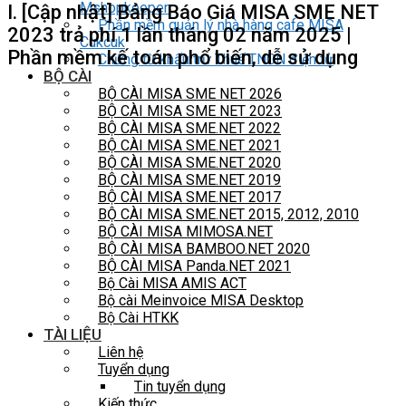
Mshopkeeper
I. [Cập nhật] Bảng Báo Giá MISA SME NET
Phần mềm quản lý nhà hàng cafe MISA
2023 trả phí 1 lần tháng 02 năm 2025 |
Cukcuk
Phần mềm kế toán phổ biến, dễ sử dụng
Chứng từ khấu trừ Thuế TNCN điện tử
BỘ CÀI
BỘ CÀI MISA SME NET 2026
BỘ CÀI MISA SME NET 2023
BỘ CÀI MISA SME.NET 2022
BỘ CÀI MISA SME.NET 2021
BỘ CÀI MISA SME.NET 2020
BỘ CÀI MISA SME.NET 2019
BỘ CÀI MISA SME.NET 2017
BỘ CÀI MISA SME.NET 2015, 2012, 2010
BỘ CÀI MISA MIMOSA.NET
BỘ CÀI MISA BAMBOO.NET 2020
BỘ CÀI MISA Panda.NET 2021
Bộ Cài MISA AMIS ACT
Bộ cài Meinvoice MISA Desktop
Bộ Cài HTKK
TÀI LIỆU
Liên hệ
Tuyển dụng
Tin tuyển dụng
Kiến thức