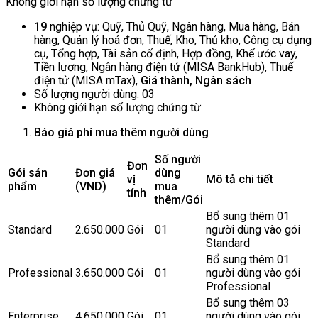
Không giới hạn số lượng chứng từ
19
nghiệp vụ: Quỹ, Thủ Quỹ, Ngân hàng, Mua hàng, Bán
hàng, Quản lý hoá đơn, Thuế, Kho, Thủ kho, Công cụ dụng
cụ, Tổng hợp, Tài sản cố định, Hợp đồng, Khế ước vay,
Tiền lương, Ngân hàng điện tử (MISA BankHub), Thuế
điện tử (MISA mTax),
Giá thành, Ngân sách
Số lượng người dùng: 03
Không giới hạn số lượng chứng từ
Báo giá phí mua thêm người dùng
Số người
Đơn
Gói sản
Đơn giá
dùng
vị
Mô tả chi tiết
phẩm
(VN
D
)
mua
tính
thêm/Gói
Bổ sung thêm 01
Standard
2.650.000
Gói
01
người dùng vào gói
Standard
Bổ sung thêm 01
Professional
3.650.000
Gói
01
người dùng vào gói
Professional
Bổ sung thêm 03
Enterprise
4.650.000
Gói
01
người dùng vào gói