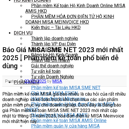
HỘ KINH DOANH
Phần mềm Kế toán Hộ Kinh Doanh Online MISA
AMIS HKD
PHẦN MỀM HÓA ĐƠN ĐIỆN TỬ HỘ KINH
DOANH MISA MEINVOICE HKD
Kiến thức – Tài Liệu HKD
DỊCH VỤ
Thành lập doanh nghiệp
Thành lập VP Đại Diện
Báo Giá MISA SME NET 2023 mới nhất
Thay đổi DKKD
Đăng ký Hộ Kinh Doanh
2025 | Phần mềm kế toán phổ biến dễ
Thành lập chi nhánh
dùng
Giải thể doanh nghiệp
Tư vấn kế toán
Tư vấn Doanh Nghiệp
Posted on
22/02/2025
by
MISA
PHẦN MỀM
Phần mềm kế toán MISA SME NET
Chữ ký số MISA ESIGN
Phần mềm kế roán MISA giá bao nhiêu là câu hỏi của rất nhiều
Hóa đơn điện tử Meinvoice
doanh nghiệp và kế toán trước khi chọn mua các sản phẩm
Phần mềm quản lý hóa đơn đầu vào MISA
phần mềm phục vụ cho doanh nghiệp. Dưới đây là Bảng báo
INBOT
giá Phần mềm kế toán MISA SME NET 2023 mới nhất cập
Bảo hiểm xã hội MISA AMIS
nhật từ tháng 01 năm 2025, hóa đơn điện tử MISA Meinvoice
Phần mềm kế toán MISA AMIS Online
mới nhất hiện nay.
Phần mềm quản lý cửa hàng MISA