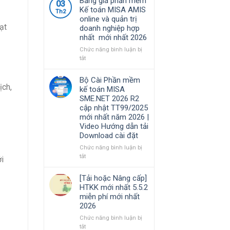
Bảng giá phần mềm
kinh
03
cập
việc
Kế toán MISA AMIS
doanh
Th2
nhật
của
online và quản trị
TT99/2025
kế
ạt
doanh nghiệp hợp
mới
toán
nhất mới nhất 2026
nhất
trong
năm
doanh
Chức năng bình luận bị
2026
nghiệp
ở
tắt
|
xây
Bảng
Video
lắp
giá
Bộ Cài Phần mềm
Hướng
cần
phần
ịch,
kế toán MISA
dẫn
nắm
mềm
SME.NET 2026 R2
tải
rõ
Kế
cập nhật TT99/2025
Download
toán
mới nhất năm 2026 |
cài
MISA
Video Hướng dẫn tải
đặt
AMIS
Download cài đặt
online
và
Chức năng bình luận bị
quản
ở
tắt
i
trị
Bộ
doanh
Cài
[Tải hoặc Nâng cấp]
nghiệp
Phần
HTKK mới nhất 5.5.2
hợp
mềm
miễn phí mới nhất
nhất
kế
2026
mới
toán
nhất
MISA
Chức năng bình luận bị
2026
SME.NET
ở
tắt