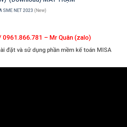
SA SME NET 2023
(New)
/ 0961.866.781 – Mr Quân (zalo)
cài đặt và sử dụng phần mềm kế toán MISA