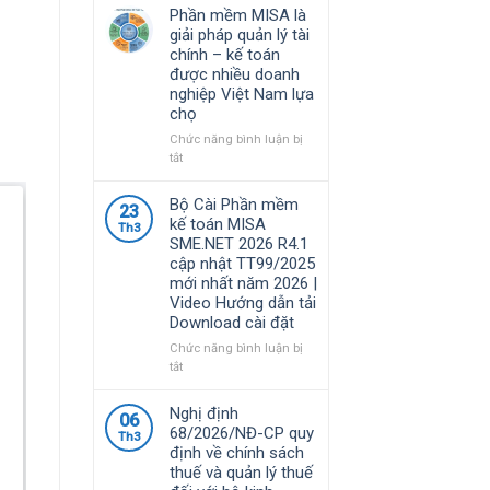
Phần mềm MISA là
giải pháp quản lý tài
chính – kế toán
được nhiều doanh
nghiệp Việt Nam lựa
chọ
Chức năng bình luận bị
ở
tắt
Phần
mềm
Bộ Cài Phần mềm
23
MISA
kế toán MISA
Th3
là
SME.NET 2026 R4.1
giải
cập nhật TT99/2025
pháp
mới nhất năm 2026 |
quản
Video Hướng dẫn tải
lý
Download cài đặt
tài
chính
Chức năng bình luận bị
–
ở
tắt
kế
Bộ
toán
Cài
Nghị định
06
được
Phần
68/2026/NĐ-CP quy
nhiều
Th3
mềm
định về chính sách
doanh
kế
thuế và quản lý thuế
nghiệp
toán