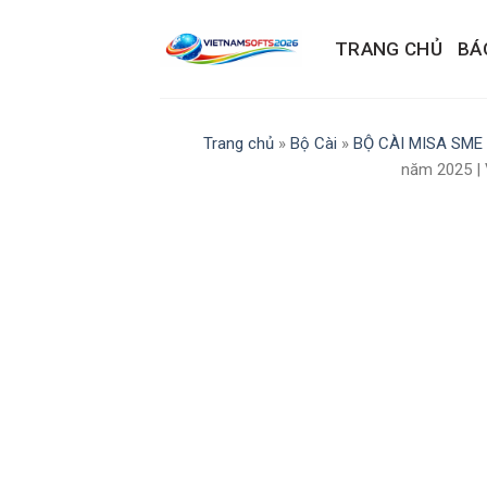
Skip
to
TRANG CHỦ
BÁ
content
Trang chủ
»
Bộ Cài
»
BỘ CÀI MISA SME
năm 2025 | 