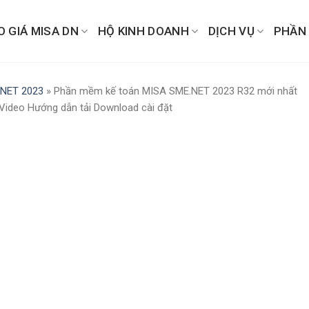
O GIÁ MISA DN
HỘ KINH DOANH
DỊCH VỤ
PHẦN
 NET 2023
»
Phần mềm kế toán MISA SME.NET 2023 R32 mới nhất
Video Hướng dẫn tải Download cài đặt