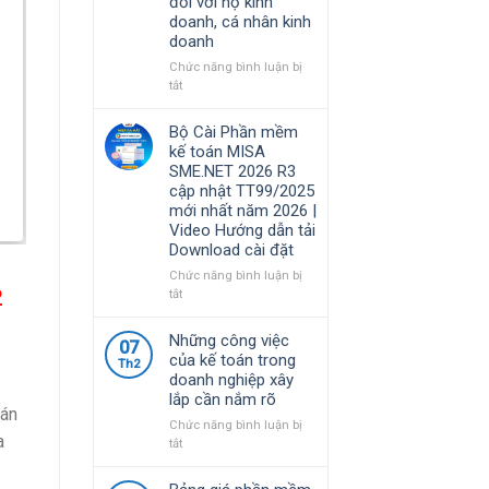
đối với hộ kinh
Việt
MISA
doanh, cá nhân kinh
Nam
SME.NET
doanh
lựa
2026
chọ
R4.1
Chức năng bình luận bị
cập
ở
tắt
nhật
Nghị
TT99/2025
định
Bộ Cài Phần mềm
mới
68/2026/NĐ-
kế toán MISA
nhất
CP
SME.NET 2026 R3
năm
quy
cập nhật TT99/2025
2026
định
mới nhất năm 2026 |
|
về
Video Hướng dẫn tải
Video
chính
Download cài đặt
Hướng
sách
dẫn
thuế
Chức năng bình luận bị
tải
và
2
ở
tắt
Download
quản
Bộ
cài
lý
Cài
Những công việc
đặt
07
thuế
Phần
của kế toán trong
đối
Th2
mềm
doanh nghiệp xây
với
kế
lắp cần nắm rõ
hộ
toán
oán
kinh
MISA
Chức năng bình luận bị
doanh,
a
SME.NET
ở
tắt
cá
2026
Những
nhân
R3
công