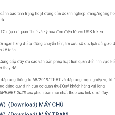
ảnh báo tình trạng hoạt động của doanh nghiệp: đang/ngừng ho
từ.
TC nộp cơ quan Thuế và ký hóa đơn điện tử với USB token.
i ngân hàng để tự động chuyển tiền, tra cứu số dư, lịch sử giao d
 kế toán.
Cung cấp đầy đủ các văn bản pháp luật liên quan đến lĩnh vực kế
ó thay đổi.
đáp ứng thông tư 68/2019/TT-BT và đáp ứng mọi nghiệp vụ: khở
theo đúng quy định của cơ quan thuế.Quý khách hàng vui lòng
SME.NET 2023
các phiên bản mới nhất theo các link dưới đây:
W) (Download) MÁY CHỦ
EW) (Download) MÁY TRẠM