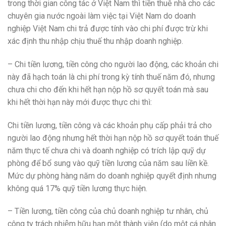
trong thời gian công tác ở Việt Nam thì tiền thuê nhà cho các
chuyên gia nước ngoài làm việc tại Việt Nam do doanh
nghiệp Việt Nam chi trả được tính vào chi phí được trừ khi
xác định thu nhập chịu thuế thu nhập doanh nghiệp.
– Chi tiền lương, tiền công cho người lao động, các khoản chi
này đã hạch toán là chi phí trong kỳ tính thuế năm đó, nhưng
chưa chi cho đến khi hết hạn nộp hồ sơ quyết toán mà sau
khi hết thời hạn này mới được thực chi thì:
Chi tiền lương, tiền công và các khoản phụ cấp phải trả cho
người lao động nhưng hết thời hạn nộp hồ sơ quyết toán thuế
năm thực tế chưa chi và doanh nghiệp có trích lập quỹ dự
phòng để bổ sung vào quỹ tiền lương của năm sau liền kề.
Mức dự phòng hàng năm do doanh nghiệp quyết định nhưng
không quá 17% quỹ tiền lương thực hiện.
– Tiền lương, tiền công của chủ doanh nghiệp tư nhân, chủ
công ty trách nhiệm hữu hạn một thành viên (do một cá nhân