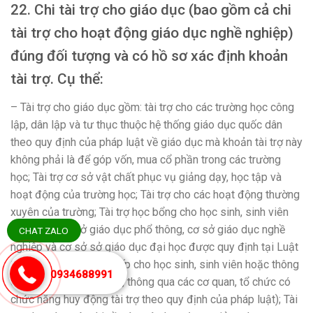
22. Chi tài trợ cho giáo dục (bao gồm cả chi
tài trợ cho hoạt động giáo dục nghề nghiệp)
đúng đối tượng và có hồ sơ xác định khoản
tài trợ. Cụ thể:
– Tài trợ cho giáo dục gồm: tài trợ cho các trường học công
lập, dân lập và tư thục thuộc hệ thống giáo dục quốc dân
theo quy định của pháp luật về giáo dục mà khoản tài trợ này
không phải là để góp vốn, mua cổ phần trong các trường
học; Tài trợ cơ sở vật chất phục vụ giảng dạy, học tập và
hoạt động của trường học; Tài trợ cho các hoạt động thường
xuyên của trường; Tài trợ học bổng cho học sinh, sinh viên
thuộc các cơ sở giáo dục phổ thông, cơ sở giáo dục nghề
CHAT ZALO
nghiệp và cơ sở sở giáo dục đại học được quy định tại Luật
Giáo dục (tài trợ trực tiếp cho học sinh, sinh viên hoặc thông
0934688991
qua các cơ sở giáo dục, thông qua các cơ quan, tổ chức có
chức năng huy động tài trợ theo quy định của pháp luật); Tài