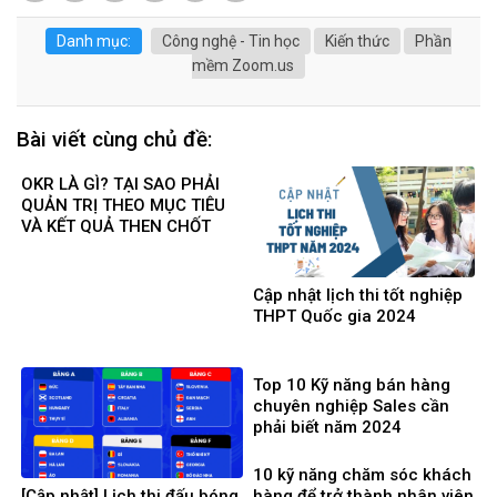
Danh mục:
Công nghệ - Tin học
Kiến thức
Phần
mềm Zoom.us
Bài viết cùng chủ đề:
OKR LÀ GÌ? TẠI SAO PHẢI
QUẢN TRỊ THEO MỤC TIÊU
VÀ KẾT QUẢ THEN CHỐT
Cập nhật lịch thi tốt nghiệp
THPT Quốc gia 2024
Top 10 Kỹ năng bán hàng
chuyên nghiệp Sales cần
phải biết năm 2024
10 kỹ năng chăm sóc khách
[Cập nhật] Lịch thi đấu bóng
hàng để trở thành nhân viên