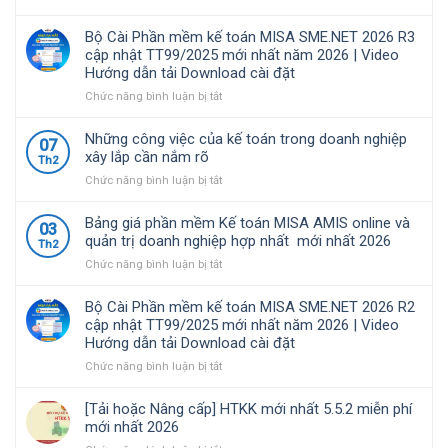
toán
MISA
Nghị
được
SME.NET
định
Bộ Cài Phần mềm kế toán MISA SME.NET 2026 R3
nhiều
2026
68/2026/NĐ-
cập nhật TT99/2025 mới nhất năm 2026 | Video
doanh
R4.1
CP
Hướng dẫn tải Download cài đặt
nghiệp
cập
quy
Việt
nhật
định
ở
Chức năng bình luận bị tắt
Nam
TT99/2025
về
Bộ
lựa
mới
chính
Cài
Những công việc của kế toán trong doanh nghiệp
07
chọ
nhất
sách
Phần
xây lắp cần nắm rõ
Th2
năm
thuế
mềm
ở
Chức năng bình luận bị tắt
2026
và
kế
Những
|
quản
toán
công
Video
lý
MISA
Bảng giá phần mềm Kế toán MISA AMIS online và
03
việc
Hướng
thuế
SME.NET
quản trị doanh nghiệp hợp nhất mới nhất 2026
Th2
của
dẫn
đối
2026
ở
Chức năng bình luận bị tắt
kế
tải
với
R3
Bảng
toán
Download
hộ
cập
giá
trong
cài
kinh
nhật
Bộ Cài Phần mềm kế toán MISA SME.NET 2026 R2
phần
doanh
đặt
doanh,
TT99/2025
cập nhật TT99/2025 mới nhất năm 2026 | Video
mềm
nghiệp
cá
mới
Hướng dẫn tải Download cài đặt
Kế
xây
nhân
nhất
toán
ở
Chức năng bình luận bị tắt
lắp
kinh
năm
MISA
Bộ
cần
doanh
2026
AMIS
Cài
nắm
|
[Tải hoặc Nâng cấp] HTKK mới nhất 5.5.2 miễn phí
online
Phần
rõ
Video
mới nhất 2026
và
mềm
Hướng