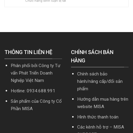
ở
Chức năng bình luận bị tắt
quản
kế
dẫn
[Tải
trị
toán
tải
hoặc
doanh
MISA
Download
Nâng
nghiệp
SME.NET
cài
cấp]
hợp
2026
đặt
HTKK
nhất
R2
mới
mới
cập
nhất
nhất
nhật
5.5.2
2026
TT99/2025
miễn
mới
THÔNG TIN LIÊN HỆ
phí
CHÍNH SÁCH BÁN
nhất
mới
năm
HÀNG
nhất
2026
Phân phối bởi Công ty Tư
2026
|
Video
vấn Phát Triển Doanh
Chính sách bảo
Hướng
Nghiệp Việt Nam
hành/nâng cấp/đổi sản
dẫn
tải
phẩm
Hotline: 0934.688.991
Download
cài
Hướng dẫn mua hàng trên
Sản phẩm của Công ty Cổ
đặt
website MISA
Phần MISA
Hình thức thanh toán
Các kênh hỗ trợ – MISA