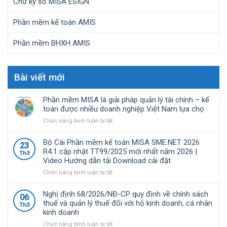
Chữ ký số MISA ESIGN
Phần mềm kế toán AMIS
Phần mềm BHXH AMIS
Bài viết mới
Phần mềm MISA là giải pháp quản lý tài chính – kế
toán được nhiều doanh nghiệp Việt Nam lựa chọ
ở
Chức năng bình luận bị tắt
Phần
mềm
Bộ Cài Phần mềm kế toán MISA SME.NET 2026
23
MISA
R4.1 cập nhật TT99/2025 mới nhất năm 2026 |
Th3
là
Video Hướng dẫn tải Download cài đặt
giải
pháp
ở
Chức năng bình luận bị tắt
quản
Bộ
lý
Cài
Nghị định 68/2026/NĐ-CP quy định về chính sách
06
tài
Phần
thuế và quản lý thuế đối với hộ kinh doanh, cá nhân
Th3
chính
mềm
kinh doanh
–
kế
kế
toán
ở
Chức năng bình luận bị tắt