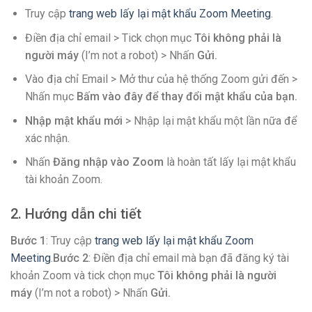
Truy cập
trang web lấy lại mật khẩu Zoom Meeting
.
Điền địa chỉ email > Tick chọn mục
Tôi không phải là
người máy
(I’m not a robot) > Nhấn
Gửi.
Vào địa chỉ Email > Mở thư của hệ thống Zoom gửi đến >
Nhấn mục
Bấm vào đây để thay đổi mật khẩu của bạn.
Nhập mật khẩu mới
> Nhập lại mật khẩu một lần nữa để
xác nhận.
Nhấn
Đăng nhập vào Zoom
là hoàn tất lấy lại mật khẩu
tài khoản Zoom.
2. Hướng dẫn chi tiết
Bước 1
: Truy cập
trang web lấy lại mật khẩu Zoom
Meeting
.
Bước 2
: Điền địa chỉ email mà bạn đã đăng ký tài
khoản Zoom và tick chọn mục
Tôi không phải là người
máy
(I’m not a robot) > Nhấn
Gửi.