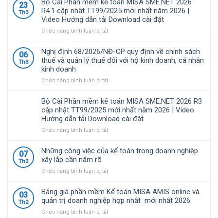
Bộ Cài Phần mềm kế toán MISA SME.NET 2026
23
MISA
R4.1 cập nhật TT99/2025 mới nhất năm 2026 |
Th3
là
Video Hướng dẫn tải Download cài đặt
giải
pháp
ở
Chức năng bình luận bị tắt
quản
Bộ
lý
Cài
Nghị định 68/2026/NĐ-CP quy định về chính sách
06
tài
Phần
thuế và quản lý thuế đối với hộ kinh doanh, cá nhân
Th3
chính
mềm
kinh doanh
–
kế
kế
toán
ở
Chức năng bình luận bị tắt
toán
MISA
Nghị
được
SME.NET
định
Bộ Cài Phần mềm kế toán MISA SME.NET 2026 R3
nhiều
2026
68/2026/NĐ-
cập nhật TT99/2025 mới nhất năm 2026 | Video
doanh
R4.1
CP
Hướng dẫn tải Download cài đặt
nghiệp
cập
quy
Việt
nhật
định
ở
Chức năng bình luận bị tắt
Nam
TT99/2025
về
Bộ
lựa
mới
chính
Cài
Những công việc của kế toán trong doanh nghiệp
07
chọ
nhất
sách
Phần
xây lắp cần nắm rõ
Th2
năm
thuế
mềm
ở
Chức năng bình luận bị tắt
2026
và
kế
Những
|
quản
toán
công
Video
lý
MISA
Bảng giá phần mềm Kế toán MISA AMIS online và
03
việc
Hướng
thuế
SME.NET
quản trị doanh nghiệp hợp nhất mới nhất 2026
Th2
của
dẫn
đối
2026
ở
Chức năng bình luận bị tắt
kế
tải
với
R3