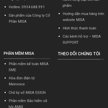
tải
phẩm
Hotline: 0934.688.991
Download
cài
Hướng dẫn mua hàng trên
Sản phẩm của Công ty Cổ
đặt
website MISA
Phần MISA
Hình thức thanh toán
Các kênh hỗ trợ – MISA
SUPPORT
PHẦN MỀM MISA
THEO DÕI CHÚNG TÔI
Phần mềm kế toán MISA
SME
Hóa đơn điện tử
Meinvoice
Chữ ký số MISA ESIGN
Phần mềm Bảo hiểm xã
hội AMIS