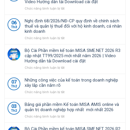
Video Hướng dẫn tải Download cài đặt
giải
nhất
pháp
ở
Chức năng bình luận bị tắt
2026
quản
Bộ
và
lý
Cài
các
Nghị định 68/2026/NĐ-CP quy định về chính sách
06
tài
Phần
quy
thuế và quản lý thuế đối với hộ kinh doanh, cá nhân
Th3
chính
mềm
định
kinh doanh
–
kế
liên
kế
toán
ở
Chức năng bình luận bị tắt
quan
toán
MISA
Nghị
được
SME.NET
định
Bộ Cài Phần mềm kế toán MISA SME.NET 2026 R3
nhiều
2026
68/2026/NĐ-
cập nhật TT99/2025 mới nhất năm 2026 | Video
doanh
R4.1
CP
Hướng dẫn tải Download cài đặt
nghiệp
cập
quy
Việt
nhật
định
ở
Chức năng bình luận bị tắt
Nam
TT99/2025
về
Bộ
lựa
mới
chính
Cài
Những công việc của kế toán trong doanh nghiệp
07
chọ
nhất
sách
Phần
xây lắp cần nắm rõ
Th2
năm
thuế
mềm
ở
Chức năng bình luận bị tắt
2026
và
kế
Những
|
quản
toán
công
Video
lý
MISA
Bảng giá phần mềm Kế toán MISA AMIS online và
03
việc
Hướng
thuế
SME.NET
quản trị doanh nghiệp hợp nhất mới nhất 2026
Th2
của
dẫn
đối
2026
ở
Chức năng bình luận bị tắt
kế
tải
với
R3
Bảng
toán
Download
hộ
cập
giá
trong
cài
kinh
nhật
Bộ Cài Phần mềm kế toán MISA SME.NET 2026 R2