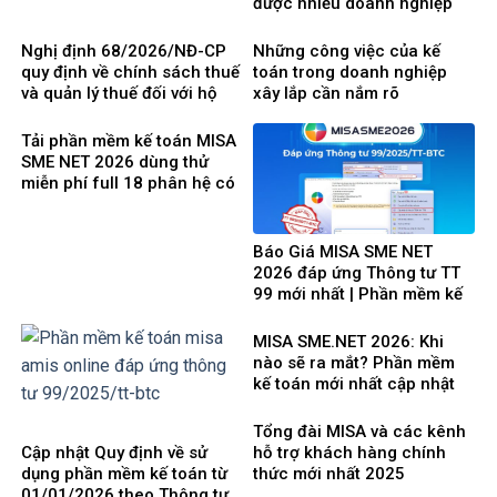
được nhiều doanh nghiệp
Việt Nam lựa chọ
Nghị định 68/2026/NĐ-CP
Những công việc của kế
quy định về chính sách thuế
toán trong doanh nghiệp
và quản lý thuế đối với hộ
xây lắp cần nắm rõ
kinh doanh, cá nhân kinh
doanh
Tải phần mềm kế toán MISA
SME NET 2026 dùng thử
miễn phí full 18 phân hệ có
tính giá thành
Báo Giá MISA SME NET
2026 đáp ứng Thông tư TT
99 mới nhất | Phần mềm kế
toán phổ biến dễ dùng
MISA SME.NET 2026: Khi
nào sẽ ra mắt? Phần mềm
kế toán mới nhất cập nhật
Thông tư 99 thay thế TT200
Tổng đài MISA và các kênh
Cập nhật Quy định về sử
hỗ trợ khách hàng chính
dụng phần mềm kế toán từ
thức mới nhất 2025
01/01/2026 theo Thông tư