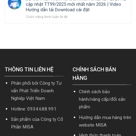
phần
doanh
đặt
doanh,
TT99/2025
cập nhật TT99/2025 mới nhất năm 2026 | Video
mềm
nghiệp
cá
mới
Hướng dẫn tải Download cài đặt
Kế
xây
nhân
nhất
toán
ở
Chức năng bình luận bị tắt
lắp
kinh
năm
MISA
Bộ
cần
doanh
2026
AMIS
Cài
nắm
|
online
Phần
rõ
Video
và
mềm
Hướng
quản
kế
dẫn
trị
toán
tải
doanh
MISA
Download
nghiệp
SME.NET
cài
hợp
2026
đặt
THÔNG TIN LIÊN HỆ
nhất
R2
CHÍNH SÁCH BÁN
mới
cập
HÀNG
nhất
nhật
Phân phối bởi Công ty Tư
2026
TT99/2025
mới
vấn Phát Triển Doanh
Chính sách bảo
nhất
Nghiệp Việt Nam
hành/nâng cấp/đổi sản
năm
2026
phẩm
Hotline: 0934.688.991
|
Video
Hướng dẫn mua hàng trên
Sản phẩm của Công ty Cổ
Hướng
website MISA
dẫn
Phần MISA
tải
Hình thức thanh toán
Download