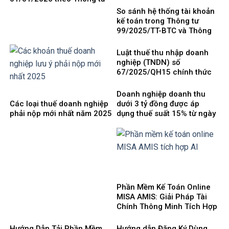
99/2025/TT-BTC mới nhất
So sánh hệ thống tài khoản
kế toán trong Thông tư
99/2025/TT-BTC và Thông
tư 200/2014/TT-BTC
Luật thuế thu nhập doanh
nghiệp (TNDN) số
67/2025/QH15 chính thức
có hiệu lực từ ngày
01/10/2025 và 8 điểm mới
Doanh nghiệp doanh thu
cần lưu ý
Các loại thuế doanh nghiệp
dưới 3 tỷ đồng được áp
phải nộp mới nhất năm 2025
dụng thuế suất 15% từ ngày
1/10/2025
Phần Mềm Kế Toán Online
MISA AMIS: Giải Pháp Tài
Chính Thông Minh Tích Hợp
AI Cho Doanh Nghiệp 4.0
Hướng Dẫn Tải Phần Mềm
Hướng dẫn Đăng Ký Dùng