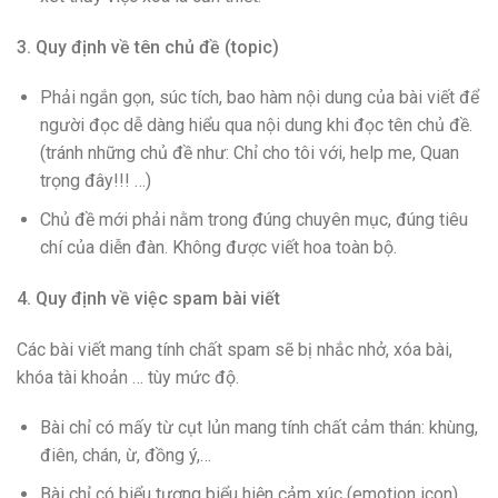
3. Quy định về tên chủ đề (topic)
Phải ngắn gọn, súc tích, bao hàm nội dung của bài viết để
người đọc dễ dàng hiểu qua nội dung khi đọc tên chủ đề.
(tránh những chủ đề như: Chỉ cho tôi với, help me, Quan
trọng đây!!! …)
Chủ đề mới phải nằm trong đúng chuyên mục, đúng tiêu
chí của diễn đàn. Không được viết hoa toàn bộ.
4. Quy định về việc spam bài viết
Các bài viết mang tính chất spam sẽ bị nhắc nhở, xóa bài,
khóa tài khoản … tùy mức độ.
Bài chỉ có mấy từ cụt lủn mang tính chất cảm thán: khùng,
điên, chán, ừ, đồng ý,…
Bài chỉ có biểu tượng biểu hiện cảm xúc (emotion icon).