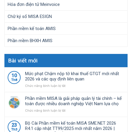
Hóa đơn điện tử Meinvoice
Chữ ký số MISA ESIGN
Phần mềm kế toán AMIS
Phần mềm BHXH AMIS
Bài viết mới
Mức phạt Chậm nộp tờ khai thuế GTGT mới nhất
10
2026 và các quy định liên quan
Th8
ở
Chức năng bình luận bị tắt
Mức
phạt
Phần mềm MISA là giải pháp quản lý tài chính – kế
Chậm
toán được nhiều doanh nghiệp Việt Nam lựa chọ
nộp
ở
Chức năng bình luận bị tắt
tờ
Phần
khai
mềm
thuế
Bộ Cài Phần mềm kế toán MISA SME.NET 2026
23
MISA
GTGT
R4.1 cập nhật TT99/2025 mới nhất năm 2026 |
Th3
là
mới