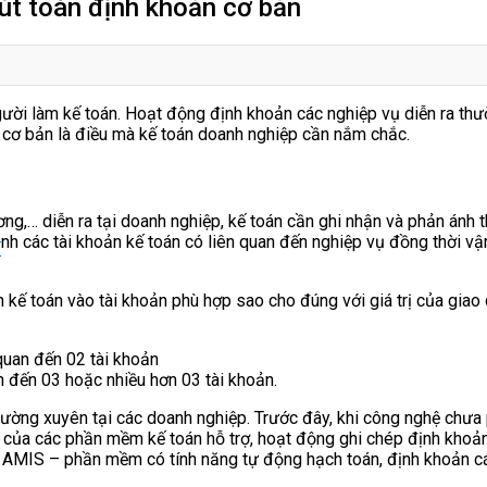
bút toán định khoản cơ bản
ời làm kế toán. Hoạt động định khoản các nghiệp vụ diễn ra thườn
n cơ bản là điều mà kế toán doanh nghiệp cần nắm chắc.
ng,… diễn ra tại doanh nghiệp, kế toán cần ghi nhận và phản ánh t
định các tài khoản kế toán có liên quan đến nghiệp vụ đồng thời v
T
n kế toán vào tài khoản phù hợp sao cho đúng với giá trị của giao 
 quan đến 02 tài khoản
n đến 03 hoặc nhiều hơn 03 tài khoản.
ờng xuyên tại các doanh nghiệp. Trước đây, khi công nghệ chưa ph
ời của các phần mềm kế toán hỗ trợ, hoạt động ghi chép định kho
MIS – phần mềm có tính năng tự động hạch toán, định khoản các 