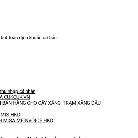
 bút toán định khoản cơ bản
T
hu nhập cá nhân
A CUKCUK.VN
N BÁN HÀNG CHO CÂY XĂNG, TRẠM XĂNG DẦU
 AMIS HKD
H MISA MEINVOICE HKD