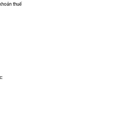
khoản thuế
c: