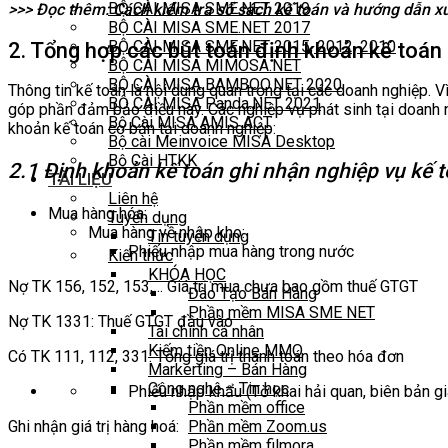
BỘ CÀI MISA SME.NET 2019
>>> Đọc thêm: Cách kiểm tra sổ sách kế toán và hướng dẫn xử
BỘ CÀI MISA SME.NET 2017
BỘ CÀI MISA SME.NET 2015, 2012, 2010
2. Tổng hợp các bút toán định khoản kế toán
BỘ CÀI MISA MIMOSA.NET
BỘ CÀI MISA BAMBOO.NET 2020
Thông tin kế toán là nội dung quan trọng tại các doanh nghiệp. 
BỘ CÀI MISA Panda.NET 2021
góp phần đảm bảo điều này. Các nghiệp vụ phát sinh tại doanh 
Bộ Cài MISA AMIS ACT
khoản kế toán cơ bản tại doanh nghiệp:
Bộ cài Meinvoice MISA Desktop
Bộ Cài HTKK
2.1 Định khoản kế toán ghi nhận nghiệp vụ kế
TÀI LIỆU
Liên hệ
Mua hàng hóa:
Tuyển dụng
Mua hàng về nhập kho:
Tin tuyển dụng
Phiếu nhập mua hàng trong nước
Kiến thức
KHÓA HỌC
Nợ TK 156, 152, 153,… Giá trị mua chưa bao gồm thuế GTGT
Đào Tạo Bán Hàng
Phần mềm MISA SME NET
Nợ TK 1331: Thuế GTGT đầu vào
Tài chính cá nhân
Kiếm tiền Online MMO
Có TK 111, 112, 331: Tổng giá trị thanh toán theo hóa đơn
Markerting – Bán Hàng
Công nghệ – Tin học
Phiếu nhập khẩu (Tờ khai hải quan, biên bản g
Phần mềm office
Ghi nhận giá trị hàng hoá:
Phần mềm Zoom.us
Phần mềm filmora