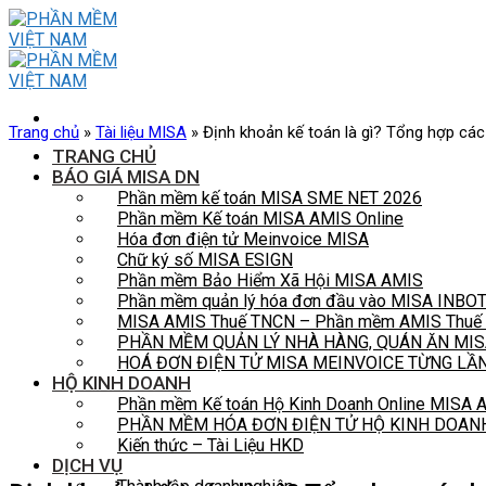
Skip
to
content
Trang chủ
»
Tài liệu MISA
»
Định khoản kế toán là gì? Tổng hợp các
TRANG CHỦ
BÁO GIÁ MISA DN
Phần mềm kế toán MISA SME NET 2026
Phần mềm Kế toán MISA AMIS Online
Hóa đơn điện tử Meinvoice MISA
Chữ ký số MISA ESIGN
Phần mềm Bảo Hiểm Xã Hội MISA AMIS
Phần mềm quản lý hóa đơn đầu vào MISA INBO
MISA AMIS Thuế TNCN – Phần mềm AMIS Thuế t
PHẦN MỀM QUẢN LÝ NHÀ HÀNG, QUÁN ĂN MIS
HOÁ ĐƠN ĐIỆN TỬ MISA MEINVOICE TỪNG LẦ
HỘ KINH DOANH
Phần mềm Kế toán Hộ Kinh Doanh Online MISA
PHẦN MỀM HÓA ĐƠN ĐIỆN TỬ HỘ KINH DOAN
Kiến thức – Tài Liệu HKD
DỊCH VỤ