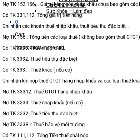
Nợ TK 152,156,… Giá trị hàng hóa nhập khẩu chưa bao gồm các 
Công thức món ăn
Sức Khỏe – Làm đẹp
Có TK 331,112: Tổng giá trị tiền hàng
0
Ghi nhận các khoản thuế nhập khẩu, thuế tiêu thụ đặc biệt,…:
Cart
Nợ TK 156 : Tổng tiền các loại thuế ( không bao gồm thuế GTGT)
No products in the cart.
Có TK 3333: Thuế nhập khẩu.
Có TK 3332: Thuế tiêu thụ đặc biệt
Có TK 333.. : Thuế khác ( nếu có)
Ghi nhận khi nộp thuế GTGT hàng nhập khẩu và các loại thuế khá
Nợ TK 33312: Thuế GTGT hàng nhập khẩu
Nợ TK 3333: Thuế nhập khẩu (nếu có)
Nợ TK 3332: Thuế tiêu thụ đặc biệt
Nợ TK 33381: Thuế bảo vệ môi trường
Có TK 111,112: Tổng Tiền thuế phải nộp