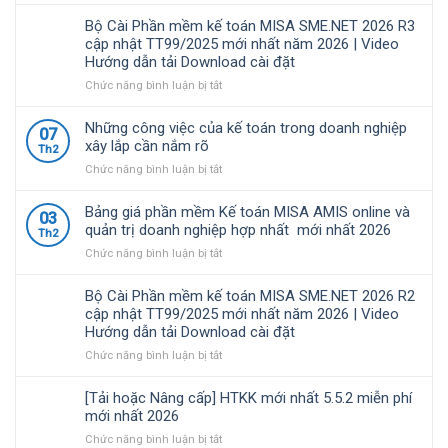
được
SME.NET
định
Bộ Cài Phần mềm kế toán MISA SME.NET 2026 R3
nhiều
2026
68/2026/NĐ-
cập nhật TT99/2025 mới nhất năm 2026 | Video
doanh
R4.1
CP
Hướng dẫn tải Download cài đặt
nghiệp
cập
quy
Việt
nhật
định
ở
Chức năng bình luận bị tắt
Nam
TT99/2025
về
Bộ
lựa
mới
chính
Cài
Những công việc của kế toán trong doanh nghiệp
07
chọ
nhất
sách
Phần
xây lắp cần nắm rõ
Th2
năm
thuế
mềm
ở
Chức năng bình luận bị tắt
2026
và
kế
Những
|
quản
toán
công
Video
lý
MISA
Bảng giá phần mềm Kế toán MISA AMIS online và
03
việc
Hướng
thuế
SME.NET
quản trị doanh nghiệp hợp nhất mới nhất 2026
Th2
của
dẫn
đối
2026
ở
Chức năng bình luận bị tắt
kế
tải
với
R3
Bảng
toán
Download
hộ
cập
giá
trong
cài
kinh
nhật
Bộ Cài Phần mềm kế toán MISA SME.NET 2026 R2
phần
doanh
đặt
doanh,
TT99/2025
cập nhật TT99/2025 mới nhất năm 2026 | Video
mềm
nghiệp
cá
mới
Hướng dẫn tải Download cài đặt
Kế
xây
nhân
nhất
toán
ở
Chức năng bình luận bị tắt
lắp
kinh
năm
MISA
Bộ
cần
doanh
2026
AMIS
Cài
nắm
|
[Tải hoặc Nâng cấp] HTKK mới nhất 5.5.2 miễn phí
online
Phần
rõ
Video
mới nhất 2026
và
mềm
Hướng
ở
Chức năng bình luận bị tắt
quản
kế
dẫn