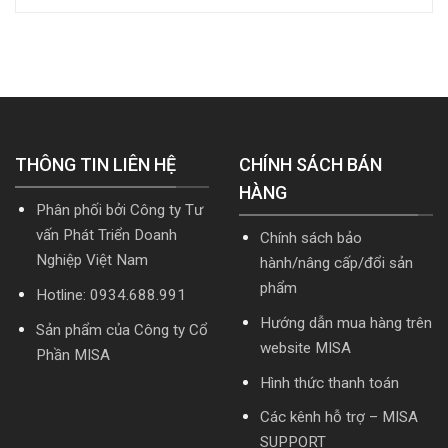
[Tải
trị
toán
tải
hoặc
doanh
MISA
Download
Nâng
nghiệp
SME.NET
cài
cấp]
hợp
2026
đặt
HTKK
nhất
R2
mới
mới
cập
nhất
nhất
nhật
5.5.2
2026
TT99/2025
miễn
mới
THÔNG TIN LIÊN HỆ
phí
CHÍNH SÁCH BÁN
nhất
mới
năm
HÀNG
nhất
2026
Phân phối bởi Công ty Tư
2026
|
Video
vấn Phát Triển Doanh
Chính sách bảo
Hướng
Nghiệp Việt Nam
hành/nâng cấp/đổi sản
dẫn
tải
phẩm
Hotline: 0934.688.991
Download
cài
Hướng dẫn mua hàng trên
Sản phẩm của Công ty Cổ
đặt
website MISA
Phần MISA
Hình thức thanh toán
Các kênh hỗ trợ – MISA
SUPPORT