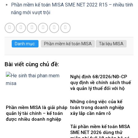
Phần mềm kế toán MISA SME NET 2022 R15 – nhiều tính
năng mới vượt trội
Danh mục:
Phần mềm kế toán MISA
Tài liệu MISA
Bài viết cùng chủ đề:
Nghị định 68/2026/NĐ-CP
quy định về chính sách thuế
và quản lý thuế đối với hộ
kinh doanh, cá nhân kinh
doanh
Những công việc của kế
Phần mềm MISA là giải pháp
toán trong doanh nghiệp
quản lý tài chính – kế toán
xây lắp cần nắm rõ
được nhiều doanh nghiệp
Việt Nam lựa chọ
Tải phần mềm kế toán MISA
SME NET 2026 dùng thử