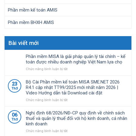
Phần mềm kế toán AMIS
Phần mềm BHXH AMIS
Bài viết mới
Phần mềm MISA là giải pháp quản lý tài chính – kế
toán được nhiều doanh nghiệp Việt Nam lựa chọ
ở
Chức năng bình luận bị tắt
Phần
mềm
Bộ Cài Phần mềm kế toán MISA SME.NET 2026
23
MISA
R4.1 cập nhật TT99/2025 mới nhất năm 2026 |
Th3
là
Video Hướng dẫn tải Download cài đặt
giải
pháp
ở
Chức năng bình luận bị tắt
quản
Bộ
lý
Cài
Nghị định 68/2026/NĐ-CP quy định về chính sách
06
tài
Phần
thuế và quản lý thuế đối với hộ kinh doanh, cá nhân
Th3
chính
mềm
kinh doanh
–
kế
kế
toán
ở
Chức năng bình luận bị tắt
toán
MISA
Nghị