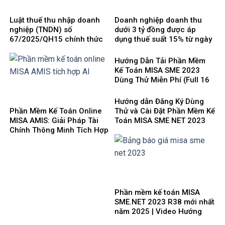
Luật thuế thu nhập doanh
Doanh nghiệp doanh thu
nghiệp (TNDN) số
dưới 3 tỷ đồng được áp
67/2025/QH15 chính thức
dụng thuế suất 15% từ ngày
có hiệu lực từ ngày
1/10/2025
01/10/2025 và 8 điểm mới
Hướng Dẫn Tải Phần Mềm
cần lưu ý
Kế Toán MISA SME 2023
Dùng Thử Miễn Phí (Full 16
Phân Hệ) mới nhất 2025
Hướng dẫn Đăng Ký Dùng
Phần Mềm Kế Toán Online
Thử và Cài Đặt Phần Mềm Kế
MISA AMIS: Giải Pháp Tài
Toán MISA SME NET 2023
Chính Thông Minh Tích Hợp
mới nhất 2025
AI Cho Doanh Nghiệp 4.0
Phần mềm kế toán MISA
SME.NET 2023 R38 mới nhất
năm 2025 | Video Hướng
dẫn tải Download cài đặt