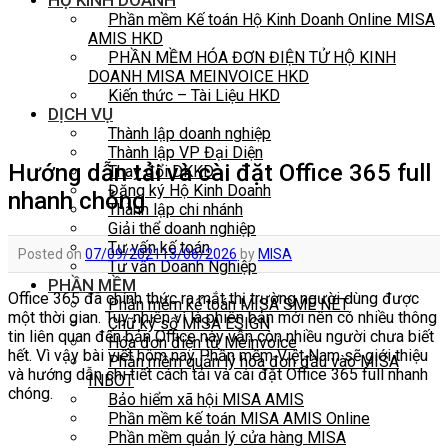
HỘ KINH DOANH
Phần mềm Kế toán Hộ Kinh Doanh Online MISA
AMIS HKD
PHẦN MỀM HÓA ĐƠN ĐIỆN TỬ HỘ KINH
DOANH MISA MEINVOICE HKD
Kiến thức – Tài Liệu HKD
DỊCH VỤ
Thành lập doanh nghiệp
Thành lập VP Đại Diện
Hướng dẫn tải và cài đặt Office 365 full
Thay đổi DKKD
Đăng ký Hộ Kinh Doanh
nhanh chóng
Thành lập chi nhánh
Giải thể doanh nghiệp
Tư vấn kế toán
Posted on
07/09/2021
13/06/2026
by
MISA
Tư vấn Doanh Nghiệp
PHẦN MỀM
Office 365 đã chính thức ra mắt thị trường người dùng được
Phần mềm kế toán MISA SME NET
một thời gian. Tuy nhiên vì là phiên bản mới nên có nhiều thông
Chữ ký số MISA ESIGN
tin liên quan đến bản Office này vẫn còn nhiều người chưa biết
Hóa đơn điện tử Meinvoice
hết. Vì vậy bài viết hôm nay Phần mềm Việt Nam sẽ giới thiệu
Phần mềm quản lý hóa đơn đầu vào MISA
và hướng dẫn chi tiết cách tải và cài đặt Office 365 full nhanh
INBOT
chóng.
Bảo hiểm xã hội MISA AMIS
Phần mềm kế toán MISA AMIS Online
Phần mềm quản lý cửa hàng MISA