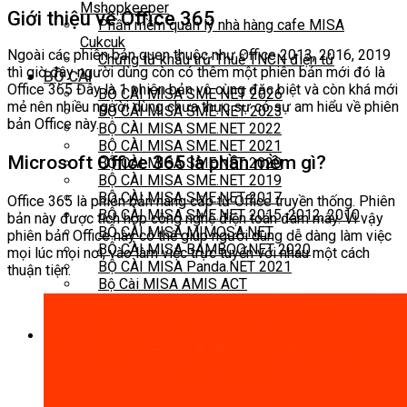
Mshopkeeper
Giới thiệu về Office 365
Phần mềm quản lý nhà hàng cafe MISA
Cukcuk
Ngoài các phiên bản quen thuộc như Office 2013, 2016, 2019
Chứng từ khấu trừ Thuế TNCN điện tử
thì giờ đây người dùng còn có thêm một phiên bản mới đó là
BỘ CÀI
Office 365 Đây là 1 phiên bản vô cùng đặc biệt và còn khá mới
BỘ CÀI MISA SME NET 2026
mẻ nên nhiều người dùng chưa thực sự có sự am hiểu về phiên
BỘ CÀI MISA SME NET 2023
bản Office này.
BỘ CÀI MISA SME.NET 2022
BỘ CÀI MISA SME.NET 2021
Microsoft Office 365 là phần mềm gì?
BỘ CÀI MISA SME.NET 2020
BỘ CÀI MISA SME.NET 2019
BỘ CÀI MISA SME.NET 2017
Office 365 là phiên bản nâng cấp từ Office truyền thống. Phiên
BỘ CÀI MISA SME.NET 2015, 2012, 2010
bản này được tích hợp công nghệ điện toán đám mây. Vì vậy
BỘ CÀI MISA MIMOSA.NET
phiên bản Office này có thể giúp người dùng dễ dàng làm việc
BỘ CÀI MISA BAMBOO.NET 2020
mọi lúc mọi nơi, vào làm việc trực tuyến với nhau một cách
BỘ CÀI MISA Panda.NET 2021
thuận tiện.
Bộ Cài MISA AMIS ACT
Bộ cài Meinvoice MISA Desktop
Bộ Cài HTKK
TÀI LIỆU
Liên hệ
Tuyển dụng
Tin tuyển dụng
Kiến thức