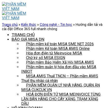
Skip
to
content
Trang chủ
»
Kiến thức
»
Công nghệ - Tin học
»
Hướng dẫn tải và
cài đặt Office 365 full nhanh chóng
TRANG CHỦ
BÁO GIÁ MISA DN
Phần mềm kế toán MISA SME NET 2026
Phần mềm Kế toán MISA AMIS Online
Hóa đơn điện tử Meinvoice MISA
Chữ ký số MISA ESIGN
Phần mềm Bảo Hiểm Xã Hội MISA AMIS
Phần mềm quản lý hóa đơn đầu vào MISA
INBOT
MISA AMIS Thuế TNCN – Phần mềm AMIS
Thuế thu nhập cá nhân
PHẦN MỀM QUẢN LÝ NHÀ HÀNG, QUÁN ĂN
MISA CUKCUK.VN
HOÁ ĐƠN ĐIỆN TỬ MISA MEINVOICE TỪNG
LẦN BÁN HÀNG CHO CÂY XĂNG, TRẠM XĂNG
DẦU