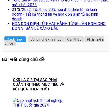
Tổng đài MISA và các kênh hỗ trợ khách hàng chính thức
mới nhất 2025
31/3/2022: Tối thiểu 70% hoá đơn điện tử hộ kinh
doanh? Tất cả thông tin về hoá đơn điện tử hộ kinh
doanh
HÓA ĐƠN ĐIỆN TỬ PHÁT HÀNH TỪNG LẦN BƠM CHO
ĐƠN VỊ BÁN LẺ XĂNG DẦU
Danh mục:
Công nghệ - Tin học
Kiến thức
Phần mềm
office
Bài viết cùng chủ đề:
OKR LÀ GÌ? TẠI SAO PHẢI
QUẢN TRỊ THEO MỤC TIÊU VÀ
KẾT QUẢ THEN CHỐT