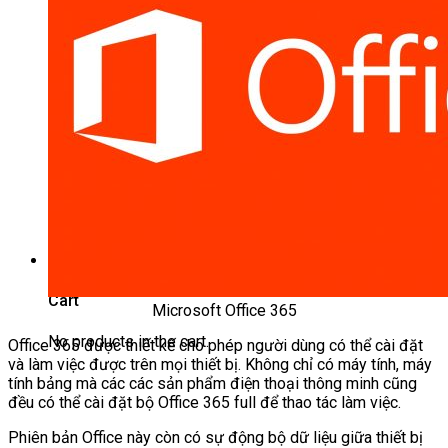
KHÓA HỌC
Đào Tạo Bán Hàng
Phần mềm MISA SME NET
Tài chính cá nhân
Kiếm tiền Online MMO
Markerting – Bán Hàng
Công nghệ – Tin học
Phần mềm office
Phần mềm Zoom.us
Phần mềm filmora
Công thức món ăn
Sức Khỏe – Làm đẹp
0
Cart
Microsoft Office 365
No products in the cart.
Office 365 được thiết kế cho phép người dùng có thể cài đặt
và làm việc được trên mọi thiết bị. Không chỉ có máy tính, máy
tính bảng mà các các sản phẩm điện thoại thông minh cũng
đều có thể cài đặt bộ Office 365 full để thao tác làm việc.
Phiên bản Office này còn có sự động bộ dữ liệu giữa thiết bị