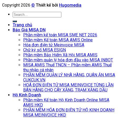
Copyright 2026
©
Thiết kế bởi
Hugomedia
Search
for:
Trang chủ
Báo Giá MISA DN
Phần mềm kế toán MISA SME NET 2026
Phần mềm Kế toán MISA AMIS Online
Hóa đơn điện tử Meinvoice MISA
Chữ ký số MISA ESIGN
Phần mềm Bảo Hiểm Xã Hội MISA AMIS
Phần mềm quản lý hóa đơn đầu vào MISA INBOT
MISA AMIS Thuế TNCN – Phần mềm AMIS Thuế
thu nhập cá nhân
PHẦN MỀM QUẢN LÝ NHÀ HÀNG, QUÁN ĂN MISA
CUKCUK.VN
HOÁ ĐƠN ĐIỆN TỬ MISA MEINVOICE TỪNG LẦN
BÁN HÀNG CHO CÂY XĂNG, TRẠM XĂNG DẦU
Hộ Kinh Doanh
Phần mềm Kế toán Hộ Kinh Doanh Online MISA
AMIS HKD
PHẦN MỀM HÓA ĐƠN ĐIỆN TỬ HỘ KINH DOANH
MISA MEINVOICE HKD