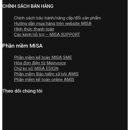
nhất
nhất
2026
CHÍNH SÁCH BÁN HÀNG
2026
năm
2026
Chính sách bảo hành/nâng cấp/đổi sản phẩm
|
Hướng dẫn mua hàng trên website MISA
Video
Hình thức thanh toán
Hướng
Các kênh hỗ trợ – MISA SUPPORT
dẫn
tải
Phần mềm MISA
Download
cài
Phần mềm kế toán MISA SME
đặt
Hóa đơn điện tử Meinvoice
Chữ ký số MISA ESIGN
Phần mềm Bảo hiểm xã hội AMIS
Phần mềm kế toán online AMIS
Theo dõi chúng tôi