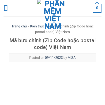
Skip
0
to
content
Trang chủ
»
Kiến thức
»
Mã bưu chính (Zip Code hoặc
postal code) Việt Nam
Mã bưu chính (Zip Code hoặc postal
code) Việt Nam
Posted on
09/11/2023
by
MISA