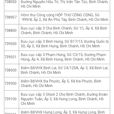
Đường Nguyễn Hữu Trí, Thị trấn Tân Túc, Bình Chánh,
738050
Hồ Chí Minh
Hòm thư Công cộng HỘP THƯ CÔNG CỘNG, Sô
738907
´999/8, Ấp 2, Xã An Phú Tây, Bình Chánh, Hồ Chí Minh
Bưu cục cấp 3 Chợ Bình Chánh, Sô´1C, Ấp 4, Xã Bình
738800
Chánh, Bình Chánh, Hồ Chí Minh
Bưu cục cấp 3 Bình Hưng, Sô´B17/13, Đường Quốc lộ
739500
50, Ấp 5, Xã Bình Hưng, Bình Chánh, Hồ Chí Minh
Bưu cục cấp 3 Phạm Hùng, Sô´C3/15, Đường Phạm
739551
Hùng, Ấp 4, Xã Bình Hưng, Bình Chánh, Hồ Chí Minh
Điểm BĐVHX Bình Lợi, Sô´C4/125A, Ấp 3, Xã Bình Lợi,
738500
Bình Chánh, Hồ Chí Minh
Điểm BĐVHX Đa Phước, Ấp 5, Xã Đa Phước, Bình
739300
Chánh, Hồ Chí Minh
Bưu cục cấp 3 Ghisê 2 Chợ Bình Chánh, Đường Đoàn
Nguyên Tuân, Ấp 3, Xã Hưng Long, Bình Chánh, Hồ
739100
Chí Minh
Điểm BĐVHX Hưng Long, Ấp 3, Xã Hưng Long, Bình