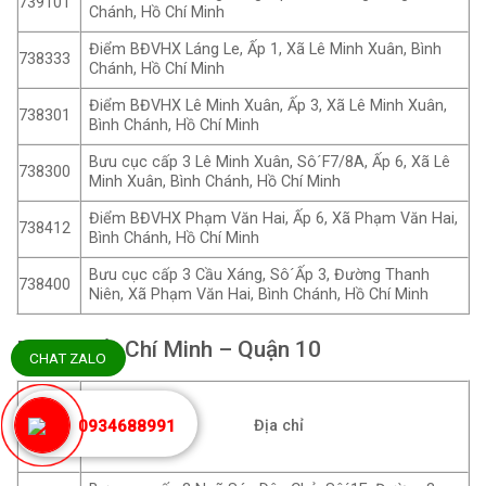
739101
Chánh, Hồ Chí Minh
Điểm BĐVHX Láng Le, Ấp 1, Xã Lê Minh Xuân, Bình
738333
Chánh, Hồ Chí Minh
Điểm BĐVHX Lê Minh Xuân, Ấp 3, Xã Lê Minh Xuân,
738301
Bình Chánh, Hồ Chí Minh
Bưu cục cấp 3 Lê Minh Xuân, Sô´F7/8A, Ấp 6, Xã Lê
738300
Minh Xuân, Bình Chánh, Hồ Chí Minh
Điểm BĐVHX Phạm Văn Hai, Ấp 6, Xã Phạm Văn Hai,
738412
Bình Chánh, Hồ Chí Minh
Bưu cục cấp 3 Cầu Xáng, Sô´Ấp 3, Đường Thanh
738400
Niên, Xã Phạm Văn Hai, Bình Chánh, Hồ Chí Minh
Mã zip Hồ Chí Minh – Quận 10
CHAT ZALO
Mã
bưu
Địa chỉ
0934688991
điện