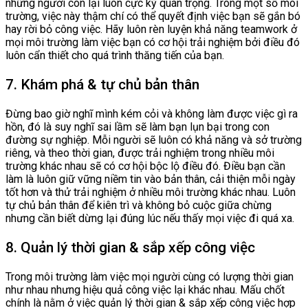
những người còn lại luôn cực kỳ quan trọng. Trong một số môi
trường, việc này thậm chí có thể quyết định việc bạn sẽ gắn bó
hay rời bỏ công việc. Hãy luôn rèn luyện khả năng teamwork ở
mọi môi trường làm việc bạn có cơ hội trải nghiệm bởi điều đó
luôn cẩn thiết cho quá trình thăng tiến của bạn.
7. Khám phá & tự chủ bản thân
Đừng bao giờ nghĩ mình kém cỏi và không làm được việc gì ra
hồn, đó là suy nghĩ sai lầm sẽ làm bạn lụn bại trong con
đường sự nghiệp. Mỗi người sẽ luôn có khả năng và sở trường
riêng, và theo thời gian, được trải nghiệm trong nhiều môi
trường khác nhau sẽ có cơ hội bộc lộ điều đó. Điều bạn cần
làm là luôn giữ vững niềm tin vào bản thân, cải thiện mỗi ngày
tốt hơn và thử trải nghiệm ở nhiều môi trường khác nhau. Luôn
tự chủ bản thân để kiên trì và không bỏ cuộc giữa chừng
nhưng cần biết dừng lại đúng lúc nếu thấy mọi việc đi quá xa.
8. Quản lý thời gian & sắp xếp công việc
Trong môi trường làm việc mọi người cùng có lượng thời gian
như nhau nhưng hiệu quả công việc lại khác nhau. Mấu chốt
chính là nằm ở việc quản lý thời gian & sắp xếp công việc hợp