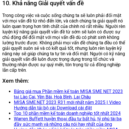
10. Khả năng Giải quyết vấn đề
Trong công việc và cuộc sống chúng ta sẽ luôn phải đối mặt
với mọi vấn đề từ nhỏ đến lớn, và cách chúng ta giải quyết nó
luôn quan trọng hơn tính chất của chính nó rất nhiều. Người rèn
luyện kỹ năng giải quyết vấn đề từ sớm sẽ luôn có được sự
chủ động để đối mặt với mọi vấn đề dù có phát sinh không
lường trước được. Không phải mọi vấn đề chúng ta đều có thể
giải quyết suôn sẻ và có kết quả tốt, nhưng luôn rèn luyện kỹ
năng này sẽ giúp chúng ta tự tin và đối mặt. Người có kỹ năng
giải quyết vấn đề luôn được trọng dụng trong tổ chức và
thường nhận được sự quý mến, tôn trọng từ cả đồng nghiệp
lẫn cấp trên.
Xem thêm:
Bảng giá mua Phần mềm kế toán MISA SME NET 2023
tại Lào Cai, Yên Bái, Hoà Bình, Lai Châu
MISA SME.NET 2023 R31 mới nhất năm 2025 | Video
Hướng dẫn tải bộ cài Download cài đặt
Top 10 phần mềm kế toán doanh nghiệp tốt nhất 2024
Warren Buffett huyền thoại đầu tư bất hủ, tỷ phú tài ba
đầy sức mạnh và những câu nói hay nhất của ông