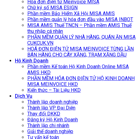
Hóa đơn điện tử Meinvoice MISA
Chữ ký số MISA ESIGN
Phần mềm Bảo Hiểm Xã Hội MISA AMIS
Phần mềm quản lý hóa đơn đầu vào MISA INBOT
MISA AMIS Thuế TNCN – Phần mềm AMIS Thuế
thu nhập cá nhân
PHẦN MỀM QUẢN LÝ NHÀ HÀNG, QUÁN ĂN MISA
CUKCUK.VN
HOÁ ĐƠN ĐIỆN TỬ MISA MEINVOICE TỪNG LẦN
BÁN HÀNG CHO CÂY XĂNG, TRẠM XĂNG DẦU
Hộ Kinh Doanh
Phần mềm Kế toán Hộ Kinh Doanh Online MISA
AMIS HKD
PHẦN MỀM HÓA ĐƠN ĐIỆN TỬ HỘ KINH DOANH
MISA MEINVOICE HKD
Kiến thức – Tài Liệu HKD
Dịch Vụ
Thành lập doanh nghiệp
Thành lập VP Đại Diện
Thay đổi DKKD
Đăng ký Hộ Kinh Doanh
Thành lập chi nhánh
Giải thể doanh nghiệp
Tư vấn kế toán