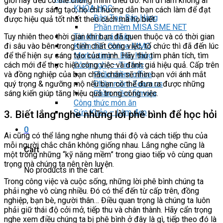
giới này đều có thể chứng minh điều đó. Khi đi làm không ai
KHÓA HỌC
dạy bạn sự sáng tạo, họ chỉ hướng dẫn bạn cách làm để đạt
Đào Tạo Bán Hàng
được hiệu quả tốt nhất theo cách mà họ biết.
Phần mềm MISA SME NET
Tài chính cá nhân
Tuy nhiên theo thời gian khi bạn đã quen thuộc và có thời gian
Kiếm tiền Online MMO
đi sâu vào bên trong tính chất công việc, tổ chức thì đã đến lúc
Markerting – Bán Hàng
để thể hiện sự sáng tạo của mình. Hãy thử tìm phân tích, tìm
Công nghệ – Tin học
cách mới để thực hiện công việc và đánh giá hiệu quả. Cấp trên
Phần mềm office
và đồng nghiệp của bạn chắc chắn sẽ nhìn bạn với ánh mắt
Phần mềm Zoom.us
quý trọng & ngưỡng mộ nếu bạn có thể đưa ra được những
Phần mềm filmora
sáng kiến giúp tăng hiệu quả trong công việc.
Công thức món ăn
Sức Khỏe – Làm đẹp
3. Biết lắng nghe những lời phê bình để học hỏi
0
Ai cũng có thể lắng nghe nhưng thái độ và cách tiếp thu của
mỗi người chắc chắn không giống nhau. Lắng nghe cũng là
Cart
một trong những “kỹ năng mềm” trong giao tiếp vô cùng quan
trọng mà chúng ta nên rèn luyện.
No products in the cart.
Trong công việc và cuộc sống, những lời phê bình chúng ta
phải nghe vô cùng nhiều. Đó có thể đến từ cấp trên, đồng
nghiệp, bạn bè, người thân… Điều quan trọng là chúng ta luôn
phải giữ thái độ cởi mở, tiếp thu và chân thành. Hãy cẩn trọng
nghe xem điều chúng ta bị phê bình ở đây là gì, tiếp theo đó là