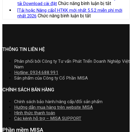
doanh
phần
dẫn
ở
Chức năng bình luận bị tắt
tải Download cài đặt
với
TT99/202
nghiệp
mềm
tải
Bộ
hộ
[Tải hoặc Nâng cấp] HTKK mới nhất 5.5.2 miễn phí mới
mới
xây
Kế
Download
Cài
kinh
ở
Chức năng bình luận bị tắt
nhất 2026
nhất
lắp
toán
cài
Phần
doanh,
[Tải
năm
cần
MISA
đặt
mềm
cá
hoặc
2026
nắm
AMIS
kế
nhân
Nâng
|
rõ
online
toán
kinh
cấp]
Video
và
MISA
doanh
HTKK
Hướng
quản
SME.NET
mới
THÔNG TIN LIÊN HỆ
dẫn
trị
2026
nhất
tải
doanh
R2
5.5.2
Download
Phân phối bởi Công ty Tư vấn Phát Triển Doanh Nghiệp Việt
nghiệp
cập
miễn
cài
Nam
hợp
nhật
phí
đặt
Hotline: 0934.688.991
nhất
TT99/202
mới
Sản phẩm của Công ty Cổ Phần MISA
mới
mới
nhất
nhất
nhất
2026
CHÍNH SÁCH BÁN HÀNG
2026
năm
2026
Chính sách bảo hành/nâng cấp/đổi sản phẩm
|
Hướng dẫn mua hàng trên website MISA
Video
Hình thức thanh toán
Hướng
Các kênh hỗ trợ – MISA SUPPORT
dẫn
tải
Phần mềm MISA
Download