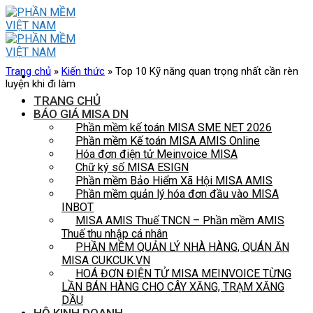
Skip
to
content
Trang chủ
»
Kiến thức
»
Top 10 Kỹ năng quan trọng nhất cần rèn
luyện khi đi làm
TRANG CHỦ
BÁO GIÁ MISA DN
Phần mềm kế toán MISA SME NET 2026
Phần mềm Kế toán MISA AMIS Online
Hóa đơn điện tử Meinvoice MISA
Chữ ký số MISA ESIGN
Phần mềm Bảo Hiểm Xã Hội MISA AMIS
Phần mềm quản lý hóa đơn đầu vào MISA
INBOT
MISA AMIS Thuế TNCN – Phần mềm AMIS
Thuế thu nhập cá nhân
PHẦN MỀM QUẢN LÝ NHÀ HÀNG, QUÁN ĂN
MISA CUKCUK.VN
HOÁ ĐƠN ĐIỆN TỬ MISA MEINVOICE TỪNG
LẦN BÁN HÀNG CHO CÂY XĂNG, TRẠM XĂNG
DẦU