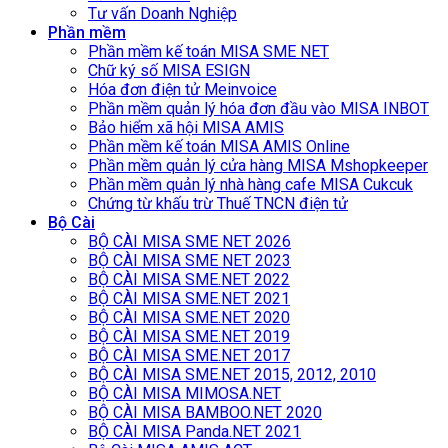
Tư vấn Doanh Nghiệp
Phần mềm
Phần mềm kế toán MISA SME NET
Chữ ký số MISA ESIGN
Hóa đơn điện tử Meinvoice
Phần mềm quản lý hóa đơn đầu vào MISA INBOT
Bảo hiểm xã hội MISA AMIS
Phần mềm kế toán MISA AMIS Online
Phần mềm quản lý cửa hàng MISA Mshopkeeper
Phần mềm quản lý nhà hàng cafe MISA Cukcuk
Chứng từ khấu trừ Thuế TNCN điện tử
Bộ Cài
BỘ CÀI MISA SME NET 2026
BỘ CÀI MISA SME NET 2023
BỘ CÀI MISA SME.NET 2022
BỘ CÀI MISA SME.NET 2021
BỘ CÀI MISA SME.NET 2020
BỘ CÀI MISA SME.NET 2019
BỘ CÀI MISA SME.NET 2017
BỘ CÀI MISA SME.NET 2015, 2012, 2010
BỘ CÀI MISA MIMOSA.NET
BỘ CÀI MISA BAMBOO.NET 2020
BỘ CÀI MISA Panda.NET 2021