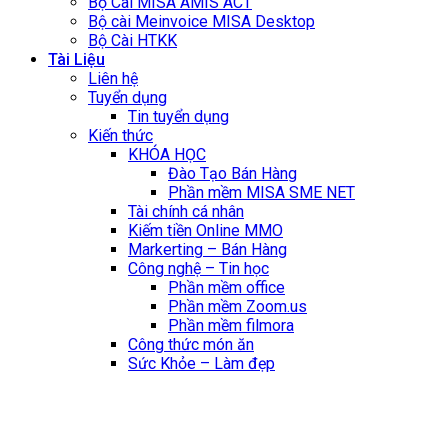
Bộ Cài MISA AMIS ACT
Bộ cài Meinvoice MISA Desktop
Bộ Cài HTKK
Tài Liệu
Liên hệ
Tuyển dụng
Tin tuyển dụng
Kiến thức
KHÓA HỌC
Đào Tạo Bán Hàng
Phần mềm MISA SME NET
Tài chính cá nhân
Kiếm tiền Online MMO
Markerting – Bán Hàng
Công nghệ – Tin học
Phần mềm office
Phần mềm Zoom.us
Phần mềm filmora
Công thức món ăn
Sức Khỏe – Làm đẹp