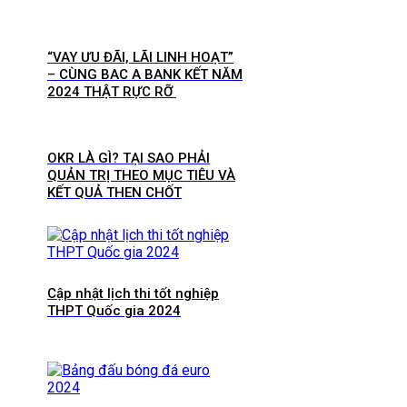
“VAY ƯU ĐÃI, LÃI LINH HOẠT”
– CÙNG BAC A BANK KẾT NĂM
2024 THẬT RỰC RỠ
OKR LÀ GÌ? TẠI SAO PHẢI
QUẢN TRỊ THEO MỤC TIÊU VÀ
KẾT QUẢ THEN CHỐT
Cập nhật lịch thi tốt nghiệp
THPT Quốc gia 2024