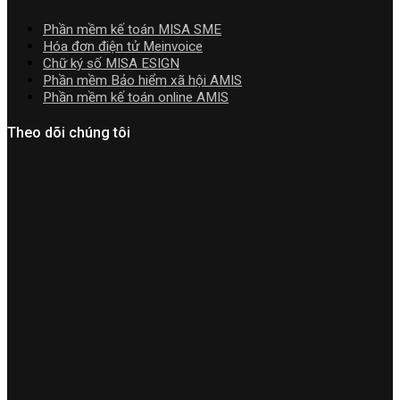
cài
Phần mềm kế toán MISA SME
đặt
Hóa đơn điện tử Meinvoice
Chữ ký số MISA ESIGN
Phần mềm Bảo hiểm xã hội AMIS
Phần mềm kế toán online AMIS
Theo dõi chúng tôi