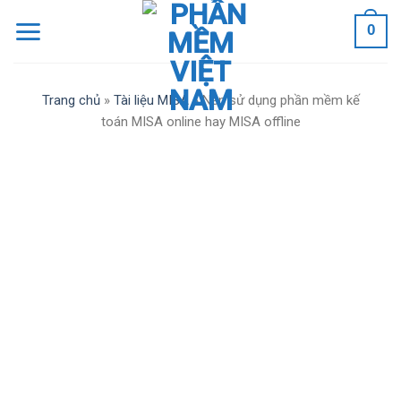
Skip
0
to
content
Trang chủ
»
Tài liệu MISA
»
Nên sử dụng phần mềm kế
toán MISA online hay MISA offline