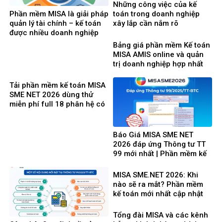
doanh
Những công việc của kế
Phần mềm MISA là giải pháp
toán trong doanh nghiệp
quản lý tài chính – kế toán
xây lắp cần nắm rõ
được nhiều doanh nghiệp
Việt Nam lựa chọ
Bảng giá phần mềm Kế toán
MISA AMIS online và quản
trị doanh nghiệp hợp nhất
mới nhất 2026
Tải phần mềm kế toán MISA
SME NET 2026 dùng thử
miễn phí full 18 phân hệ có
tính giá thành
Báo Giá MISA SME NET
2026 đáp ứng Thông tư TT
99 mới nhất | Phần mềm kế
toán phổ biến dễ dùng
MISA SME.NET 2026: Khi
nào sẽ ra mắt? Phần mềm
kế toán mới nhất cập nhật
Thông tư 99 thay thế TT200
Tổng đài MISA và các kênh