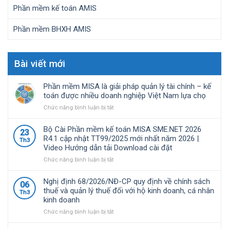
Phần mềm kế toán AMIS
Phần mềm BHXH AMIS
Bài viết mới
Phần mềm MISA là giải pháp quản lý tài chính – kế
toán được nhiều doanh nghiệp Việt Nam lựa chọ
ở
Chức năng bình luận bị tắt
Phần
mềm
Bộ Cài Phần mềm kế toán MISA SME.NET 2026
23
MISA
R4.1 cập nhật TT99/2025 mới nhất năm 2026 |
Th3
là
Video Hướng dẫn tải Download cài đặt
giải
pháp
ở
Chức năng bình luận bị tắt
quản
Bộ
lý
Cài
Nghị định 68/2026/NĐ-CP quy định về chính sách
06
tài
Phần
thuế và quản lý thuế đối với hộ kinh doanh, cá nhân
Th3
chính
mềm
kinh doanh
–
kế
kế
toán
ở
Chức năng bình luận bị tắt
toán
MISA
Nghị
được
SME.NET
định