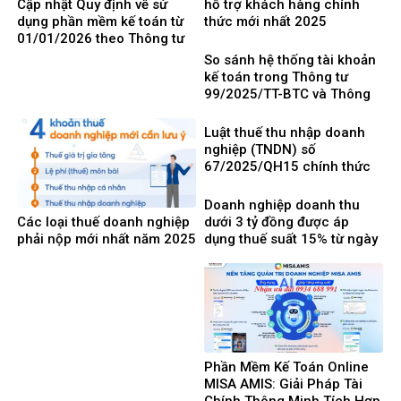
Cập nhật Quy định về sử
hỗ trợ khách hàng chính
dụng phần mềm kế toán từ
thức mới nhất 2025
01/01/2026 theo Thông tư
99/2025/TT-BTC mới nhất
So sánh hệ thống tài khoản
kế toán trong Thông tư
99/2025/TT-BTC và Thông
tư 200/2014/TT-BTC
Luật thuế thu nhập doanh
nghiệp (TNDN) số
67/2025/QH15 chính thức
có hiệu lực từ ngày
01/10/2025 và 8 điểm mới
Doanh nghiệp doanh thu
cần lưu ý
Các loại thuế doanh nghiệp
dưới 3 tỷ đồng được áp
phải nộp mới nhất năm 2025
dụng thuế suất 15% từ ngày
1/10/2025
Phần Mềm Kế Toán Online
MISA AMIS: Giải Pháp Tài