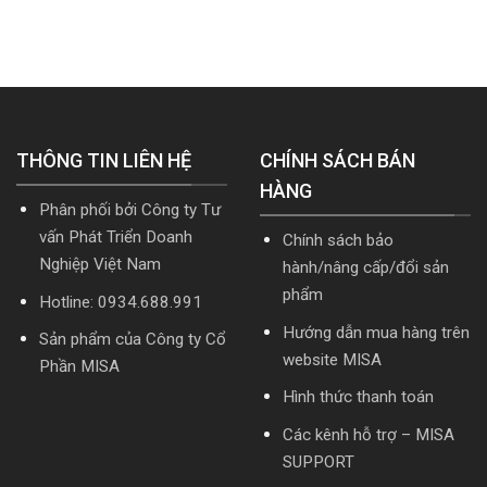
hoặc
doanh
MISA
Download
Nâng
nghiệp
SME.NET
cài
cấp]
hợp
2026
đặt
HTKK
nhất
R2
mới
mới
cập
nhất
nhất
nhật
5.5.2
2026
TT99/2025
miễn
mới
THÔNG TIN LIÊN HỆ
phí
CHÍNH SÁCH BÁN
nhất
mới
năm
HÀNG
nhất
2026
Phân phối bởi Công ty Tư
2026
|
Video
vấn Phát Triển Doanh
Chính sách bảo
Hướng
Nghiệp Việt Nam
hành/nâng cấp/đổi sản
dẫn
tải
phẩm
Hotline: 0934.688.991
Download
cài
Hướng dẫn mua hàng trên
Sản phẩm của Công ty Cổ
đặt
website MISA
Phần MISA
Hình thức thanh toán
Các kênh hỗ trợ – MISA
SUPPORT