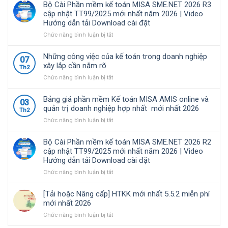
Bộ Cài Phần mềm kế toán MISA SME.NET 2026 R3
nhiều
2026
68/2026/NĐ-
cập nhật TT99/2025 mới nhất năm 2026 | Video
doanh
R4.1
CP
Hướng dẫn tải Download cài đặt
nghiệp
cập
quy
Việt
nhật
định
ở
Chức năng bình luận bị tắt
Nam
TT99/2025
về
Bộ
lựa
mới
chính
Cài
Những công việc của kế toán trong doanh nghiệp
07
chọ
nhất
sách
Phần
xây lắp cần nắm rõ
Th2
năm
thuế
mềm
ở
Chức năng bình luận bị tắt
2026
và
kế
Những
|
quản
toán
công
Video
lý
MISA
Bảng giá phần mềm Kế toán MISA AMIS online và
03
việc
Hướng
thuế
SME.NET
quản trị doanh nghiệp hợp nhất mới nhất 2026
Th2
của
dẫn
đối
2026
ở
Chức năng bình luận bị tắt
kế
tải
với
R3
Bảng
toán
Download
hộ
cập
giá
trong
cài
kinh
nhật
Bộ Cài Phần mềm kế toán MISA SME.NET 2026 R2
phần
doanh
đặt
doanh,
TT99/2025
cập nhật TT99/2025 mới nhất năm 2026 | Video
mềm
nghiệp
cá
mới
Hướng dẫn tải Download cài đặt
Kế
xây
nhân
nhất
toán
ở
Chức năng bình luận bị tắt
lắp
kinh
năm
MISA
Bộ
cần
doanh
2026
AMIS
Cài
nắm
|
[Tải hoặc Nâng cấp] HTKK mới nhất 5.5.2 miễn phí
online
Phần
rõ
Video
mới nhất 2026
và
mềm
Hướng
ở
Chức năng bình luận bị tắt
quản
kế
dẫn
[Tải
trị
toán
tải