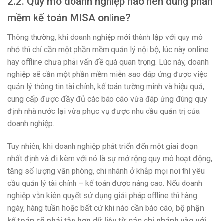
2.2. Quy mô doanh nghiệp nào nên dùng phần
mềm kế toán MISA online?
Thông thường, khi doanh nghiệp mới thành lập với quy mô
nhỏ thì chỉ cần một phần mềm quản lý nội bộ, lúc này online
hay offline chưa phải vấn đề quá quan trọng. Lúc này, doanh
nghiệp sẽ cần một phần mềm miễn sao đáp ứng được việc
quản lý thông tin tài chính, kế toán tường minh và hiệu quả,
cung cấp được đầy đủ các báo cáo vừa đáp ứng đúng quy
định nhà nước lại vừa phục vụ được nhu cầu quản trị của
doanh nghiệp.
Tuy nhiên, khi doanh nghiệp phát triển đến một giai đoạn
nhất định và đi kèm với nó là sự mở rộng quy mô hoạt động,
tăng số lượng văn phòng, chi nhánh ở khắp mọi nơi thì yêu
cầu quản lý tài chính – kế toán được nâng cao. Nếu doanh
nghiệp vẫn kiên quyết sử dụng giải pháp offline thì hàng
ngày, hàng tuần hoặc bất cứ khi nào cần báo cáo,
bộ phận
kế toán sẽ phải tập hợp dữ liệu từ các chi nhánh vào với