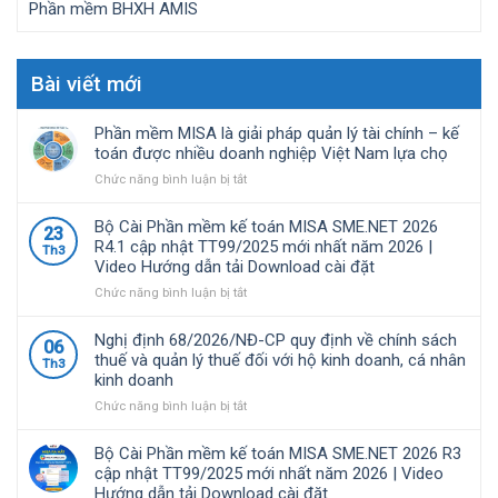
Phần mềm BHXH AMIS
Bài viết mới
Phần mềm MISA là giải pháp quản lý tài chính – kế
toán được nhiều doanh nghiệp Việt Nam lựa chọ
ở
Chức năng bình luận bị tắt
Phần
mềm
Bộ Cài Phần mềm kế toán MISA SME.NET 2026
23
MISA
R4.1 cập nhật TT99/2025 mới nhất năm 2026 |
Th3
là
Video Hướng dẫn tải Download cài đặt
giải
pháp
ở
Chức năng bình luận bị tắt
quản
Bộ
lý
Cài
Nghị định 68/2026/NĐ-CP quy định về chính sách
06
tài
Phần
thuế và quản lý thuế đối với hộ kinh doanh, cá nhân
Th3
chính
mềm
kinh doanh
–
kế
kế
toán
ở
Chức năng bình luận bị tắt
toán
MISA
Nghị
được
SME.NET
định
Bộ Cài Phần mềm kế toán MISA SME.NET 2026 R3
nhiều
2026
68/2026/NĐ-
cập nhật TT99/2025 mới nhất năm 2026 | Video
doanh
R4.1
CP
Hướng dẫn tải Download cài đặt