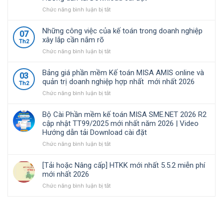
nghiệp
cập
quy
Việt
nhật
định
ở
Chức năng bình luận bị tắt
Nam
TT99/2025
về
Bộ
lựa
mới
chính
Cài
Những công việc của kế toán trong doanh nghiệp
07
chọ
nhất
sách
Phần
xây lắp cần nắm rõ
Th2
năm
thuế
mềm
ở
Chức năng bình luận bị tắt
2026
và
kế
Những
|
quản
toán
công
Video
lý
MISA
Bảng giá phần mềm Kế toán MISA AMIS online và
03
việc
Hướng
thuế
SME.NET
quản trị doanh nghiệp hợp nhất mới nhất 2026
Th2
của
dẫn
đối
2026
ở
Chức năng bình luận bị tắt
kế
tải
với
R3
Bảng
toán
Download
hộ
cập
giá
trong
cài
kinh
nhật
Bộ Cài Phần mềm kế toán MISA SME.NET 2026 R2
phần
doanh
đặt
doanh,
TT99/2025
cập nhật TT99/2025 mới nhất năm 2026 | Video
mềm
nghiệp
cá
mới
Hướng dẫn tải Download cài đặt
Kế
xây
nhân
nhất
toán
ở
Chức năng bình luận bị tắt
lắp
kinh
năm
MISA
Bộ
cần
doanh
2026
AMIS
Cài
nắm
|
[Tải hoặc Nâng cấp] HTKK mới nhất 5.5.2 miễn phí
online
Phần
rõ
Video
mới nhất 2026
và
mềm
Hướng
ở
Chức năng bình luận bị tắt
quản
kế
dẫn
[Tải
trị
toán
tải
hoặc
doanh
MISA
Download
Nâng
nghiệp
SME.NET
cài
cấp]
hợp
2026
đặt