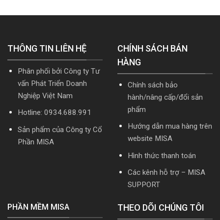
HTKK
nhất
R2
mới
mới
cập
nhất
nhất
nhật
5.5.2
2026
TT99/2025
miễn
mới
THÔNG TIN LIÊN HỆ
phí
CHÍNH SÁCH BÁN
nhất
mới
năm
HÀNG
nhất
2026
Phân phối bởi Công ty Tư
2026
|
Video
vấn Phát Triển Doanh
Chính sách bảo
Hướng
Nghiệp Việt Nam
hành/nâng cấp/đổi sản
dẫn
tải
phẩm
Hotline: 0934.688.991
Download
cài
Hướng dẫn mua hàng trên
Sản phẩm của Công ty Cổ
đặt
website MISA
Phần MISA
Hình thức thanh toán
Các kênh hỗ trợ – MISA
SUPPORT
PHẦN MỀM MISA
THEO DÕI CHÚNG TÔI