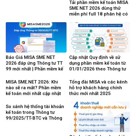
Việt Nam lựa chọ
Tải phần mềm kế toán MISA
SME NET 2026 dùng thử
miễn phí full 18 phân hệ có
tính giá thành
Báo Giá MISA SME NET
Cập nhật Quy định về sử
2026 đáp ứng Thông tư TT
dụng phần mềm kế toán từ
99 mới nhất | Phần mềm kế
01/01/2026 theo Thông tư
toán phổ biến dễ dùng
99/2025/TT-BTC mới nhất
MISA SME.NET 2026: Khi
Tổng đài MISA và các kênh
nào sẽ ra mắt? Phần mềm
hỗ trợ khách hàng chính
kế toán mới nhất cập nhật
thức mới nhất 2025
Thông tư 99 thay thế TT200
So sánh hệ thống tài khoản
kế toán trong Thông tư
99/2025/TT-BTC và Thông
tư 200/2014/TT-BTC