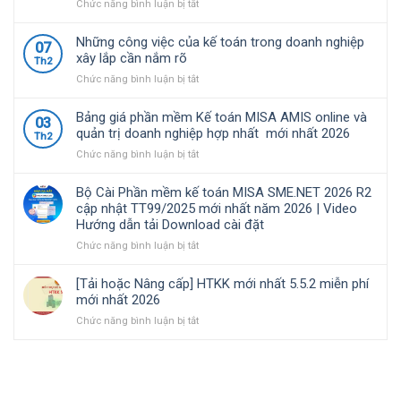
Việt
nhật
định
ở
Chức năng bình luận bị tắt
Nam
TT99/2025
về
Bộ
lựa
mới
chính
Cài
Những công việc của kế toán trong doanh nghiệp
07
chọ
nhất
sách
Phần
xây lắp cần nắm rõ
Th2
năm
thuế
mềm
ở
Chức năng bình luận bị tắt
2026
và
kế
Những
|
quản
toán
công
Video
lý
MISA
Bảng giá phần mềm Kế toán MISA AMIS online và
03
việc
Hướng
thuế
SME.NET
quản trị doanh nghiệp hợp nhất mới nhất 2026
Th2
của
dẫn
đối
2026
ở
Chức năng bình luận bị tắt
kế
tải
với
R3
Bảng
toán
Download
hộ
cập
giá
trong
cài
kinh
nhật
Bộ Cài Phần mềm kế toán MISA SME.NET 2026 R2
phần
doanh
đặt
doanh,
TT99/2025
cập nhật TT99/2025 mới nhất năm 2026 | Video
mềm
nghiệp
cá
mới
Hướng dẫn tải Download cài đặt
Kế
xây
nhân
nhất
toán
ở
Chức năng bình luận bị tắt
lắp
kinh
năm
MISA
Bộ
cần
doanh
2026
AMIS
Cài
nắm
|
[Tải hoặc Nâng cấp] HTKK mới nhất 5.5.2 miễn phí
online
Phần
rõ
Video
mới nhất 2026
và
mềm
Hướng
ở
Chức năng bình luận bị tắt
quản
kế
dẫn
[Tải
trị
toán
tải
hoặc
doanh
MISA
Download
Nâng
nghiệp
SME.NET
cài
cấp]
hợp
2026
đặt
HTKK
nhất
R2