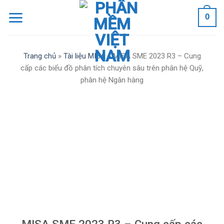
Skip
0
to
content
Trang chủ
»
Tài liệu MISA
»
MISA SME 2023 R3 – Cung
cấp các biểu đồ phân tích chuyên sâu trên phân hệ Quỹ,
phân hệ Ngân hàng