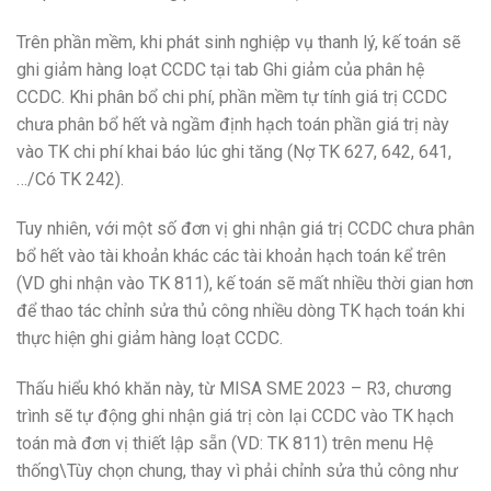
Trên phần mềm, khi phát sinh nghiệp vụ thanh lý, kế toán sẽ
ghi giảm hàng loạt CCDC tại tab Ghi giảm của phân hệ
CCDC. Khi phân bổ chi phí, phần mềm tự tính giá trị CCDC
chưa phân bổ hết và ngầm định hạch toán phần giá trị này
vào TK chi phí khai báo lúc ghi tăng (Nợ TK 627, 642, 641,
…/Có TK 242).
Tuy nhiên, với một số đơn vị ghi nhận giá trị CCDC chưa phân
bổ hết vào tài khoản khác các tài khoản hạch toán kể trên
(VD ghi nhận vào TK 811), kế toán sẽ mất nhiều thời gian hơn
để thao tác chỉnh sửa thủ công nhiều dòng TK hạch toán khi
thực hiện ghi giảm hàng loạt CCDC.
Thấu hiểu khó khăn này, từ MISA SME 2023 – R3, chương
trình sẽ tự động ghi nhận giá trị còn lại CCDC vào TK hạch
toán mà đơn vị thiết lập sẵn (VD: TK 811) trên menu Hệ
thống\Tùy chọn chung, thay vì phải chỉnh sửa thủ công như