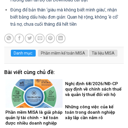
Đừng để bản thân ‘giàu mà không biết mình giàu’, nhận
biết bằng dấu hiệu đơn giản: Quan hệ rộng, không ‘è cổ’
trả nợ, chưa cuối tháng đã hết tiền
Danh mục:
Phần mềm kế toán MISA
Tài liệu MISA
Bài viết cùng chủ đề:
Nghị định 68/2026/NĐ-CP
quy định về chính sách thuế
và quản lý thuế đối với hộ
kinh doanh, cá nhân kinh
doanh
Những công việc của kế
Phần mềm MISA là giải pháp
toán trong doanh nghiệp
quản lý tài chính – kế toán
xây lắp cần nắm rõ
được nhiều doanh nghiệp