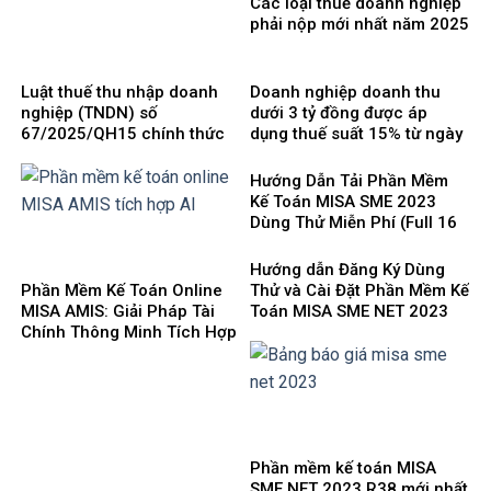
Các loại thuế doanh nghiệp
phải nộp mới nhất năm 2025
Luật thuế thu nhập doanh
Doanh nghiệp doanh thu
nghiệp (TNDN) số
dưới 3 tỷ đồng được áp
67/2025/QH15 chính thức
dụng thuế suất 15% từ ngày
có hiệu lực từ ngày
1/10/2025
01/10/2025 và 8 điểm mới
Hướng Dẫn Tải Phần Mềm
cần lưu ý
Kế Toán MISA SME 2023
Dùng Thử Miễn Phí (Full 16
Phân Hệ) mới nhất 2025
Hướng dẫn Đăng Ký Dùng
Phần Mềm Kế Toán Online
Thử và Cài Đặt Phần Mềm Kế
MISA AMIS: Giải Pháp Tài
Toán MISA SME NET 2023
Chính Thông Minh Tích Hợp
mới nhất 2025
AI Cho Doanh Nghiệp 4.0
Phần mềm kế toán MISA
SME.NET 2023 R38 mới nhất