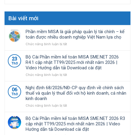
Bài viết mới
Phần mềm MISA là giải pháp quản lý tài chính – kế
toán được nhiều doanh nghiệp Việt Nam lựa chọ
ở
Chức năng bình luận bị tắt
Phần
mềm
Bộ Cài Phần mềm kế toán MISA SME.NET 2026
23
MISA
R4.1 cập nhật TT99/2025 mới nhất năm 2026 |
Th3
là
Video Hướng dẫn tải Download cài đặt
giải
pháp
ở
Chức năng bình luận bị tắt
quản
Bộ
lý
Cài
Nghị định 68/2026/NĐ-CP quy định về chính sách
06
tài
Phần
thuế và quản lý thuế đối với hộ kinh doanh, cá nhân
Th3
chính
mềm
kinh doanh
–
kế
kế
toán
ở
Chức năng bình luận bị tắt
toán
MISA
Nghị
được
SME.NET
định
Bộ Cài Phần mềm kế toán MISA SME.NET 2026 R3
nhiều
2026
68/2026/NĐ-
cập nhật TT99/2025 mới nhất năm 2026 | Video
doanh
R4.1
CP
Hướng dẫn tải Download cài đặt
nghiệp
cập
quy