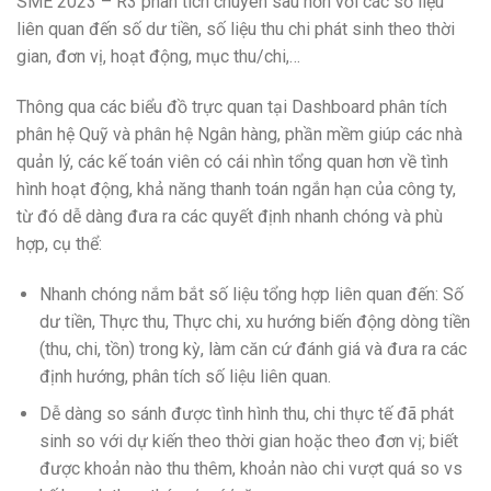
SME 2023 – R3 phân tích chuyên sâu hơn với các số liệu
liên quan đến số dư tiền, số liệu thu chi phát sinh theo thời
gian, đơn vị, hoạt động, mục thu/chi,…
Thông qua các biểu đồ trực quan tại Dashboard phân tích
phân hệ Quỹ và phân hệ Ngân hàng, phần mềm giúp các nhà
quản lý, các kế toán viên có cái nhìn tổng quan hơn về tình
hình hoạt động, khả năng thanh toán ngắn hạn của công ty,
từ đó dễ dàng đưa ra các quyết định nhanh chóng và phù
hợp, cụ thể:
Nhanh chóng nắm bắt số liệu tổng hợp liên quan đến: Số
dư tiền, Thực thu, Thực chi, xu hướng biến động dòng tiền
(thu, chi, tồn) trong kỳ, làm căn cứ đánh giá và đưa ra các
định hướng, phân tích số liệu liên quan.
Dễ dàng so sánh được tình hình thu, chi thực tế đã phát
sinh so với dự kiến theo thời gian hoặc theo đơn vị; biết
được khoản nào thu thêm, khoản nào chi vượt quá so vs