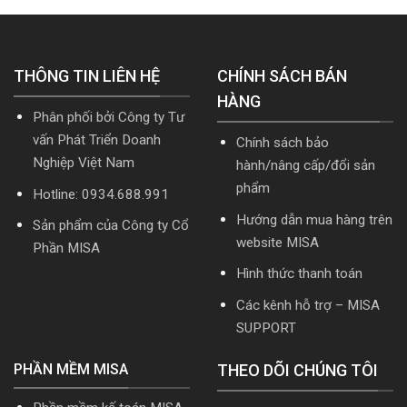
mới
mới
cập
nhất
nhất
nhật
5.5.2
2026
TT99/2025
miễn
mới
THÔNG TIN LIÊN HỆ
phí
CHÍNH SÁCH BÁN
nhất
mới
năm
HÀNG
nhất
2026
Phân phối bởi Công ty Tư
2026
|
Video
vấn Phát Triển Doanh
Chính sách bảo
Hướng
Nghiệp Việt Nam
hành/nâng cấp/đổi sản
dẫn
tải
phẩm
Hotline: 0934.688.991
Download
cài
Hướng dẫn mua hàng trên
Sản phẩm của Công ty Cổ
đặt
website MISA
Phần MISA
Hình thức thanh toán
Các kênh hỗ trợ – MISA
SUPPORT
PHẦN MỀM MISA
THEO DÕI CHÚNG TÔI