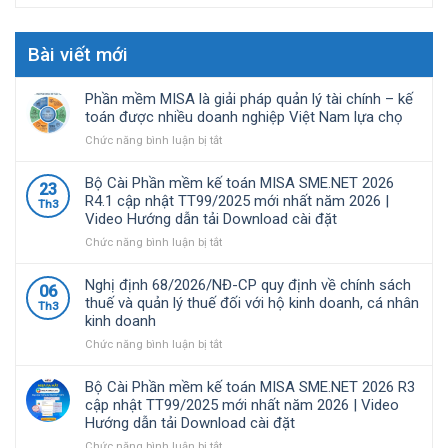
Bài viết mới
Phần mềm MISA là giải pháp quản lý tài chính – kế
toán được nhiều doanh nghiệp Việt Nam lựa chọ
ở
Chức năng bình luận bị tắt
Phần
mềm
Bộ Cài Phần mềm kế toán MISA SME.NET 2026
23
MISA
R4.1 cập nhật TT99/2025 mới nhất năm 2026 |
Th3
là
Video Hướng dẫn tải Download cài đặt
giải
pháp
ở
Chức năng bình luận bị tắt
quản
Bộ
lý
Cài
Nghị định 68/2026/NĐ-CP quy định về chính sách
06
tài
Phần
thuế và quản lý thuế đối với hộ kinh doanh, cá nhân
Th3
chính
mềm
kinh doanh
–
kế
kế
toán
ở
Chức năng bình luận bị tắt
toán
MISA
Nghị
được
SME.NET
định
Bộ Cài Phần mềm kế toán MISA SME.NET 2026 R3
nhiều
2026
68/2026/NĐ-
cập nhật TT99/2025 mới nhất năm 2026 | Video
doanh
R4.1
CP
Hướng dẫn tải Download cài đặt
nghiệp
cập
quy
Việt
nhật
định
ở
Chức năng bình luận bị tắt