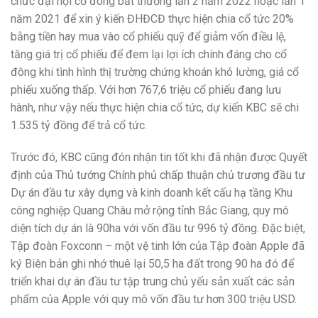
chức đại hội cổ đông bất thường lần 2 năm 2022 hoặc lần 1
năm 2021 để xin ý kiến ĐHĐCĐ thực hiện chia cổ tức 20%
bằng tiền hay mua vào cổ phiếu quỹ để giảm vốn điều lệ,
tăng giá trị cổ phiếu để đem lại lợi ích chính đáng cho cổ
đông khi tình hình thị trường chứng khoán khó lường, giá cổ
phiếu xuống thấp. Với hơn 767,6 triệu cổ phiếu đang lưu
hành, như vậy nếu thực hiện chia cổ tức, dự kiến KBC sẽ chi
1.535 tỷ đồng để trả cổ tức.
Trước đó, KBC cũng đón nhận tin tốt khi đã nhận được Quyết
định của Thủ tướng Chính phủ chấp thuận chủ trương đầu tư
Dự án đầu tư xây dựng và kinh doanh kết cấu hạ tầng Khu
công nghiệp Quang Châu mở rộng tỉnh Bắc Giang, quy mô
diện tích dự án là 90ha với vốn đầu tư 996 tỷ đồng. Đặc biệt,
Tập đoàn Foxconn – một vệ tinh lớn của Tập đoàn Apple đã
ký Biên bản ghi nhớ thuê lại 50,5 ha đất trong 90 ha đó để
triển khai dự án đầu tư tập trung chủ yếu sản xuất các sản
phẩm của Apple với quy mô vốn đầu tư hơn 300 triệu USD.