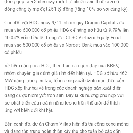
đóng góp của 3 nhà máy mới. Lợi nhuận sau thuế của cổ
đông công ty mẹ đạt 251 tỷ đồng (tăng 10% so với cùng kỳ).
Còn đối với HDG, ngày 9/11, nhóm quỹ Dragon Capital vừa
mua vào 600.000 cổ phiếu HDG để nâng sở hữu từ 9,79% lên
10,04% vốn điều lệ. Trong đó, CTBC Vietnam Equity Fund
mua vào 500.000 cổ phiếu và Norges Bank mua vào 100.000
cổ phiếu.
Về tiềm năng của HDG, theo báo cáo gần đây của KBSV,
nhóm chuyên gia đánh giá tính đến hiện tại, HDG sở hữu 462
MW năng lượng tái tạo, tổng công suất danh mục điện của
HDG xếp thứ hai về trong các doanh nghiệp sản xuất điện
đang được niêm yết trên sàn. Đây là xu hướng phù hợp với
sự phát triển của ngành năng lượng trên thế giới để thích
ứng với biến đổi khí hậu.
Bên cạnh đó, dự án Charm Villas hiện đã thi công xong móng
và đang tập trung hoàn thiện xây thô cho toàn bộ các căn