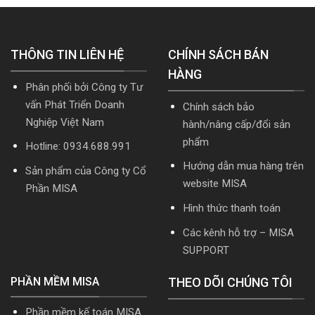
mới
mới
cập
nhất
nhất
nhật
5.5.2
2026
TT99/2025
miễn
mới
THÔNG TIN LIÊN HỆ
phí
CHÍNH SÁCH BÁN
nhất
mới
năm
HÀNG
nhất
2026
Phân phối bởi Công ty Tư
2026
|
Video
vấn Phát Triển Doanh
Chính sách bảo
Hướng
Nghiệp Việt Nam
hành/nâng cấp/đổi sản
dẫn
tải
phẩm
Hotline: 0934.688.991
Download
cài
Hướng dẫn mua hàng trên
Sản phẩm của Công ty Cổ
đặt
website MISA
Phần MISA
Hình thức thanh toán
Các kênh hỗ trợ – MISA
SUPPORT
PHẦN MỀM MISA
THEO DÕI CHÚNG TÔI
Phần mềm kế toán MISA