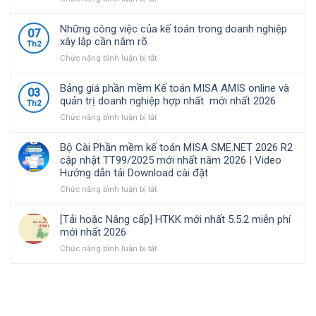
Nam
TT99/2025
về
Bộ
lựa
mới
chính
Cài
Những công việc của kế toán trong doanh nghiệp
07
chọ
nhất
sách
Phần
xây lắp cần nắm rõ
Th2
năm
thuế
mềm
ở
Chức năng bình luận bị tắt
2026
và
kế
Những
|
quản
toán
công
Video
lý
MISA
Bảng giá phần mềm Kế toán MISA AMIS online và
03
việc
Hướng
thuế
SME.NET
quản trị doanh nghiệp hợp nhất mới nhất 2026
Th2
của
dẫn
đối
2026
ở
Chức năng bình luận bị tắt
kế
tải
với
R3
Bảng
toán
Download
hộ
cập
giá
trong
cài
kinh
nhật
Bộ Cài Phần mềm kế toán MISA SME.NET 2026 R2
phần
doanh
đặt
doanh,
TT99/2025
cập nhật TT99/2025 mới nhất năm 2026 | Video
mềm
nghiệp
cá
mới
Hướng dẫn tải Download cài đặt
Kế
xây
nhân
nhất
toán
ở
Chức năng bình luận bị tắt
lắp
kinh
năm
MISA
Bộ
cần
doanh
2026
AMIS
Cài
nắm
|
[Tải hoặc Nâng cấp] HTKK mới nhất 5.5.2 miễn phí
online
Phần
rõ
Video
mới nhất 2026
và
mềm
Hướng
ở
Chức năng bình luận bị tắt
quản
kế
dẫn
[Tải
trị
toán
tải
hoặc
doanh
MISA
Download
Nâng
nghiệp
SME.NET
cài
cấp]
hợp
2026
đặt
HTKK
nhất
R2