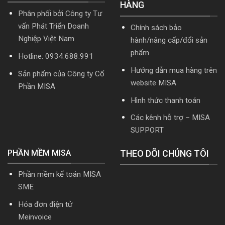
HÀNG
nhất
2026
Phân phối bởi Công ty Tư
2026
|
Video
vấn Phát Triển Doanh
Chính sách bảo
Hướng
Nghiệp Việt Nam
hành/nâng cấp/đổi sản
dẫn
tải
phẩm
Hotline: 0934.688.991
Download
cài
Hướng dẫn mua hàng trên
Sản phẩm của Công ty Cổ
đặt
website MISA
Phần MISA
Hình thức thanh toán
Các kênh hỗ trợ – MISA
SUPPORT
PHẦN MỀM MISA
THEO DÕI CHÚNG TÔI
Phần mềm kế toán MISA
SME
Hóa đơn điện tử
Meinvoice