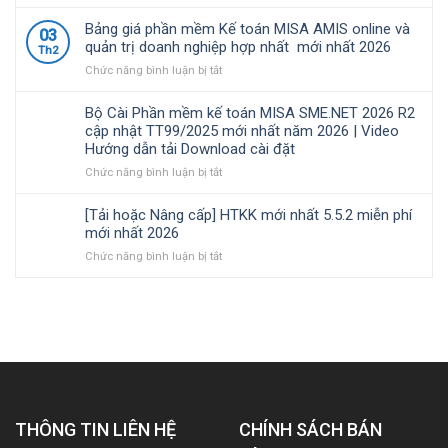
Những
|
quản
toán
công
Video
lý
MISA
Bảng giá phần mềm Kế toán MISA AMIS online và
03
việc
Hướng
thuế
SME.NET
quản trị doanh nghiệp hợp nhất mới nhất 2026
Th2
của
dẫn
đối
2026
ở
Chức năng bình luận bị tắt
kế
tải
với
R3
Bảng
toán
Download
hộ
cập
giá
trong
cài
kinh
nhật
Bộ Cài Phần mềm kế toán MISA SME.NET 2026 R2
phần
doanh
đặt
doanh,
TT99/2025
cập nhật TT99/2025 mới nhất năm 2026 | Video
mềm
nghiệp
cá
mới
Hướng dẫn tải Download cài đặt
Kế
xây
nhân
nhất
toán
ở
Chức năng bình luận bị tắt
lắp
kinh
năm
MISA
Bộ
cần
doanh
2026
AMIS
Cài
nắm
|
[Tải hoặc Nâng cấp] HTKK mới nhất 5.5.2 miễn phí
online
Phần
rõ
Video
mới nhất 2026
và
mềm
Hướng
ở
Chức năng bình luận bị tắt
quản
kế
dẫn
[Tải
trị
toán
tải
hoặc
doanh
MISA
Download
Nâng
nghiệp
SME.NET
cài
cấp]
hợp
2026
đặt
HTKK
nhất
R2
mới
mới
cập
nhất
nhất
nhật
5.5.2
2026
TT99/2025
miễn
mới
THÔNG TIN LIÊN HỆ
phí
CHÍNH SÁCH BÁN
nhất
mới
năm