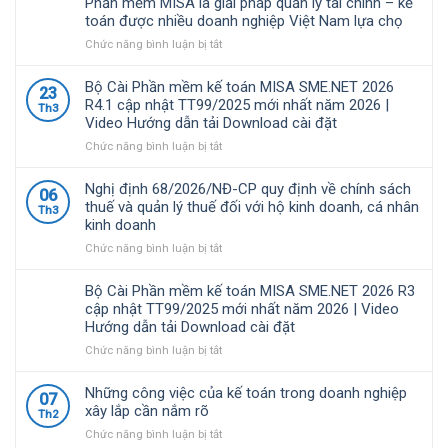
Phần mềm MISA là giải pháp quản lý tài chính – kế
toán được nhiều doanh nghiệp Việt Nam lựa chọ
ở
Chức năng bình luận bị tắt
Phần
mềm
Bộ Cài Phần mềm kế toán MISA SME.NET 2026
23
MISA
R4.1 cập nhật TT99/2025 mới nhất năm 2026 |
Th3
là
Video Hướng dẫn tải Download cài đặt
giải
pháp
ở
Chức năng bình luận bị tắt
quản
Bộ
lý
Cài
Nghị định 68/2026/NĐ-CP quy định về chính sách
06
tài
Phần
thuế và quản lý thuế đối với hộ kinh doanh, cá nhân
Th3
chính
mềm
kinh doanh
–
kế
kế
toán
ở
Chức năng bình luận bị tắt
toán
MISA
Nghị
được
SME.NET
định
Bộ Cài Phần mềm kế toán MISA SME.NET 2026 R3
nhiều
2026
68/2026/NĐ-
cập nhật TT99/2025 mới nhất năm 2026 | Video
doanh
R4.1
CP
Hướng dẫn tải Download cài đặt
nghiệp
cập
quy
Việt
nhật
định
ở
Chức năng bình luận bị tắt
Nam
TT99/2025
về
Bộ
lựa
mới
chính
Cài
Những công việc của kế toán trong doanh nghiệp
07
chọ
nhất
sách
Phần
xây lắp cần nắm rõ
Th2
năm
thuế
mềm
ở
Chức năng bình luận bị tắt
2026
và
kế