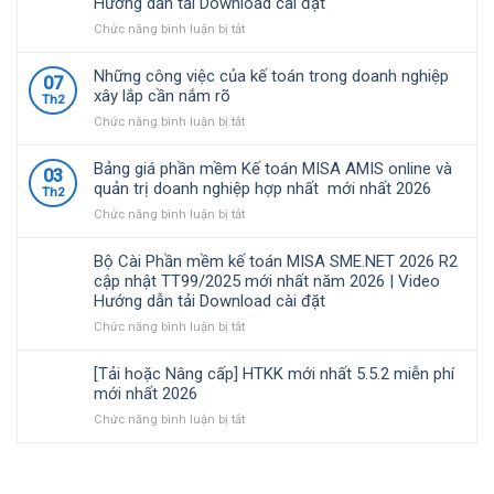
Hướng dẫn tải Download cài đặt
nghiệp
cập
quy
Việt
nhật
định
ở
Chức năng bình luận bị tắt
Nam
TT99/2025
về
Bộ
lựa
mới
chính
Cài
Những công việc của kế toán trong doanh nghiệp
07
chọ
nhất
sách
Phần
xây lắp cần nắm rõ
Th2
năm
thuế
mềm
ở
Chức năng bình luận bị tắt
2026
và
kế
Những
|
quản
toán
công
Video
lý
MISA
Bảng giá phần mềm Kế toán MISA AMIS online và
03
việc
Hướng
thuế
SME.NET
quản trị doanh nghiệp hợp nhất mới nhất 2026
Th2
của
dẫn
đối
2026
ở
Chức năng bình luận bị tắt
kế
tải
với
R3
Bảng
toán
Download
hộ
cập
giá
trong
cài
kinh
nhật
Bộ Cài Phần mềm kế toán MISA SME.NET 2026 R2
phần
doanh
đặt
doanh,
TT99/2025
cập nhật TT99/2025 mới nhất năm 2026 | Video
mềm
nghiệp
cá
mới
Hướng dẫn tải Download cài đặt
Kế
xây
nhân
nhất
toán
ở
Chức năng bình luận bị tắt
lắp
kinh
năm
MISA
Bộ
cần
doanh
2026
AMIS
Cài
nắm
|
[Tải hoặc Nâng cấp] HTKK mới nhất 5.5.2 miễn phí
online
Phần
rõ
Video
mới nhất 2026
và
mềm
Hướng
ở
Chức năng bình luận bị tắt
quản
kế
dẫn
[Tải
trị
toán
tải
hoặc
doanh
MISA
Download
Nâng
nghiệp
SME.NET
cài
cấp]