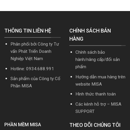
hợp
2026
đặt
HTKK
nhất
R2
mới
mới
cập
nhất
nhất
nhật
5.5.2
2026
TT99/2025
miễn
mới
THÔNG TIN LIÊN HỆ
phí
CHÍNH SÁCH BÁN
nhất
mới
năm
HÀNG
nhất
2026
Phân phối bởi Công ty Tư
2026
|
Video
vấn Phát Triển Doanh
Chính sách bảo
Hướng
Nghiệp Việt Nam
hành/nâng cấp/đổi sản
dẫn
tải
phẩm
Hotline: 0934.688.991
Download
cài
Hướng dẫn mua hàng trên
Sản phẩm của Công ty Cổ
đặt
website MISA
Phần MISA
Hình thức thanh toán
Các kênh hỗ trợ – MISA
SUPPORT
PHẦN MỀM MISA
THEO DÕI CHÚNG TÔI