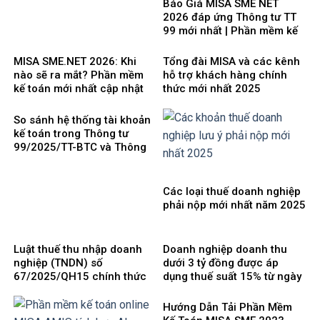
Báo Giá MISA SME NET
2026 đáp ứng Thông tư TT
99 mới nhất | Phần mềm kế
toán phổ biến dễ dùng
MISA SME.NET 2026: Khi
Tổng đài MISA và các kênh
nào sẽ ra mắt? Phần mềm
hỗ trợ khách hàng chính
kế toán mới nhất cập nhật
thức mới nhất 2025
Thông tư 99 thay thế TT200
So sánh hệ thống tài khoản
kế toán trong Thông tư
99/2025/TT-BTC và Thông
tư 200/2014/TT-BTC
Các loại thuế doanh nghiệp
phải nộp mới nhất năm 2025
Luật thuế thu nhập doanh
Doanh nghiệp doanh thu
nghiệp (TNDN) số
dưới 3 tỷ đồng được áp
67/2025/QH15 chính thức
dụng thuế suất 15% từ ngày
có hiệu lực từ ngày
1/10/2025
01/10/2025 và 8 điểm mới
Hướng Dẫn Tải Phần Mềm
cần lưu ý