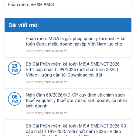
Phần mềm BHXH AMIS
Bài viết mới
Phần mềm MISA là giải pháp quản lý tài chính – kế
toán được nhiều doanh nghiệp Việt Nam lựa chọ
ở
Chức năng bình luận bị tắt
Phần
mềm
Bộ Cài Phần mềm kế toán MISA SME.NET 2026
23
MISA
R4.1 cập nhật TT99/2025 mới nhất năm 2026 |
Th3
là
Video Hướng dẫn tải Download cài đặt
giải
pháp
ở
Chức năng bình luận bị tắt
quản
Bộ
lý
Cài
Nghị định 68/2026/NĐ-CP quy định về chính sách
06
tài
Phần
thuế và quản lý thuế đối với hộ kinh doanh, cá nhân
Th3
chính
mềm
kinh doanh
–
kế
kế
toán
ở
Chức năng bình luận bị tắt
toán
MISA
Nghị
được
SME.NET
định
Bộ Cài Phần mềm kế toán MISA SME.NET 2026 R3
nhiều
2026
68/2026/NĐ-
cập nhật TT99/2025 mới nhất năm 2026 | Video
doanh
R4.1
CP