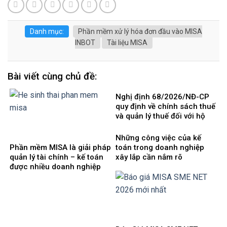
Danh mục:
Phần mềm xử lý hóa đơn đầu vào MISA
INBOT
Tài liệu MISA
Bài viết cùng chủ đề:
Nghị định 68/2026/NĐ-CP
quy định về chính sách thuế
và quản lý thuế đối với hộ
kinh doanh, cá nhân kinh
doanh
Những công việc của kế
Phần mềm MISA là giải pháp
toán trong doanh nghiệp
quản lý tài chính – kế toán
xây lắp cần nắm rõ
được nhiều doanh nghiệp
Việt Nam lựa chọ