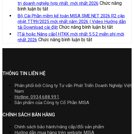
SME.NET
của
Chức năng
trị doanh nghiệp hợp nhất mới nhất 2026
2026
quản
2026
kế
ở
bình luận bị tắt
|
lý
R3
toán
Bảng
Video
Bộ Cài Phần mềm kế toán MISA SME.NET 2026 R2 cập
thuế
cập
trong
giá
Hướng
nhật TT99/2025 mới nhất năm 2026 | Video Hướng dẫn
đối
nhật
doanh
phần
dẫn
ở
Chức năng bình luận bị tắt
tải Download cài đặt
với
TT99/202
nghiệp
mềm
tải
Bộ
hộ
[Tải hoặc Nâng cấp] HTKK mới nhất 5.5.2 miễn phí mới
mới
xây
Kế
Download
Cài
kinh
ở
Chức năng bình luận bị tắt
nhất 2026
nhất
lắp
toán
cài
Phần
doanh,
[Tải
năm
cần
MISA
đặt
mềm
cá
hoặc
2026
nắm
AMIS
kế
nhân
Nâng
|
rõ
online
toán
kinh
cấp]
Video
và
MISA
doanh
HTKK
Hướng
quản
SME.NET
mới
THÔNG TIN LIÊN HỆ
dẫn
trị
2026
nhất
tải
doanh
R2
5.5.2
Download
Phân phối bởi Công ty Tư vấn Phát Triển Doanh Nghiệp Việt
nghiệp
cập
miễn
cài
Nam
hợp
nhật
phí
đặt
Hotline: 0934.688.991
nhất
TT99/202
mới
Sản phẩm của Công ty Cổ Phần MISA
mới
mới
nhất
nhất
nhất
2026
CHÍNH SÁCH BÁN HÀNG
2026
năm
2026
Chính sách bảo hành/nâng cấp/đổi sản phẩm
|
Hướng dẫn mua hàng trên website MISA