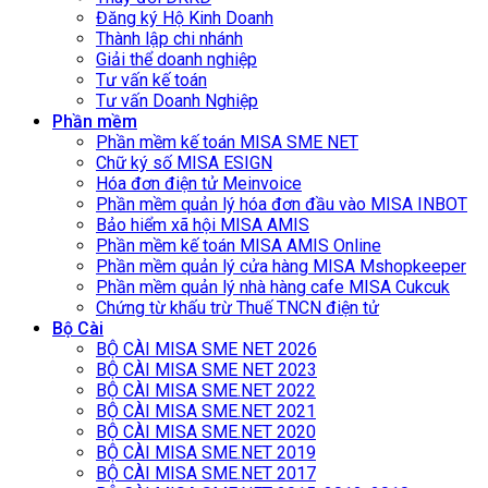
Đăng ký Hộ Kinh Doanh
Thành lập chi nhánh
Giải thể doanh nghiệp
Tư vấn kế toán
Tư vấn Doanh Nghiệp
Phần mềm
Phần mềm kế toán MISA SME NET
Chữ ký số MISA ESIGN
Hóa đơn điện tử Meinvoice
Phần mềm quản lý hóa đơn đầu vào MISA INBOT
Bảo hiểm xã hội MISA AMIS
Phần mềm kế toán MISA AMIS Online
Phần mềm quản lý cửa hàng MISA Mshopkeeper
Phần mềm quản lý nhà hàng cafe MISA Cukcuk
Chứng từ khấu trừ Thuế TNCN điện tử
Bộ Cài
BỘ CÀI MISA SME NET 2026
BỘ CÀI MISA SME NET 2023
BỘ CÀI MISA SME.NET 2022
BỘ CÀI MISA SME.NET 2021
BỘ CÀI MISA SME.NET 2020
BỘ CÀI MISA SME.NET 2019
BỘ CÀI MISA SME.NET 2017