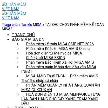
Skip
to
content
Trang chủ
»
Tài liệu MISA
»
TẠI SAO CHỌN PHẦN MỀM KẾ TOÁN
MISA?
TRANG CHỦ
BÁO GIÁ MISA DN
Phần mềm kế toán MISA SME NET 2026
Phần mềm Kế toán MISA AMIS Online
Hóa đơn điện tử Meinvoice MISA
Chữ ký số MISA ESIGN
Phần mềm Bảo Hiểm Xã Hội MISA AMIS
Phần mềm quản lý hóa đơn đầu vào MISA
INBOT
MISA AMIS Thuế TNCN – Phần mềm AMIS
Thuế thu nhập cá nhân
PHẦN MỀM QUẢN LÝ NHÀ HÀNG, QUÁN ĂN
MISA CUKCUK.VN
HOÁ ĐƠN ĐIỆN TỬ MISA MEINVOICE TỪNG
LẦN BÁN HÀNG CHO CÂY XĂNG, TRẠM XĂNG
DẦU