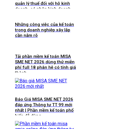
quản lý thuế đối với hộ kinh
doanh, cá nhân kinh doanh
Những công việc của kế toán
trong doanh nghiệp xây lắp
cần nắm rõ
Tải phần mềm kế toán MISA
SME NET 2026 dùng thử miễn
phí full 18 phân hệ có tính giá
thành
Báo Giá MISA SME NET 2026
đáp ứng Thông tư TT 99 mới
nhất | Phần mềm kế toán phổ
biến dễ dùng