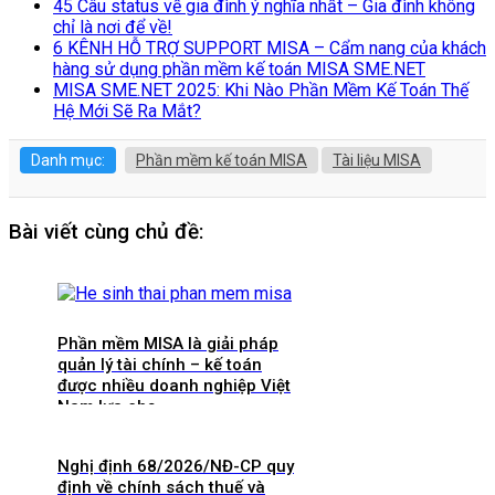
45 Câu status về gia đình ý nghĩa nhất – Gia đình không
chỉ là nơi để về!
6 KÊNH HỖ TRỢ SUPPORT MISA – Cẩm nang của khách
hàng sử dụng phần mềm kế toán MISA SME.NET
MISA SME.NET 2025: Khi Nào Phần Mềm Kế Toán Thế
Hệ Mới Sẽ Ra Mắt?
Danh mục:
Phần mềm kế toán MISA
Tài liệu MISA
Bài viết cùng chủ đề:
Phần mềm MISA là giải pháp
quản lý tài chính – kế toán
được nhiều doanh nghiệp Việt
Nam lựa chọ
Nghị định 68/2026/NĐ-CP quy
định về chính sách thuế và