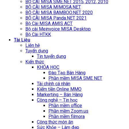
BỘ CÀI MISA SME.NET 2015, 2012, 2010
BỘ CÀI MISA MIMOSA.NET
BỘ CÀI MISA BAMBOO.NET 2020
BỘ CÀI MISA Panda.NET 2021
Bộ Cài MISA AMIS ACT
Bộ cài Meinvoice MISA Desktop
Bộ Cài HTKK
Tài Liệu
Liên hệ
Tuyển dụng
Tin tuyển dụng
Kiến thức
KHÓA HỌC
Đào Tạo Bán Hàng
Phần mềm MISA SME NET
Tài chính cá nhân
Kiếm tiền Online MMO
Markerting – Bán Hàng
Công nghệ – Tin học
Phần mềm office
Phần mềm Zoom.us
Phần mềm filmora
Công thức món ăn
Sức Khỏe – Làm đẹp