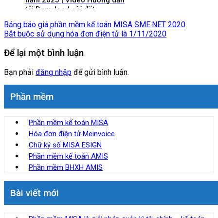
năm 2025 | Video Hướng dẫn
tải Download cài đặt
Bảng báo giá phần mềm kế toán MISA SME.NET 2020
Bắt buộc sử dụng hóa đơn điện tử là 1/11/2020
Để lại một bình luận
Bạn phải
đăng nhập
để gửi bình luận.
Phần mềm
Phần mềm kế toán MISA
Hóa đơn điện tử Meinvoice
Chữ ký số MISA ESIGN
Phần mềm kế toán AMIS
Phần mềm BHXH AMIS
Bài viết mới