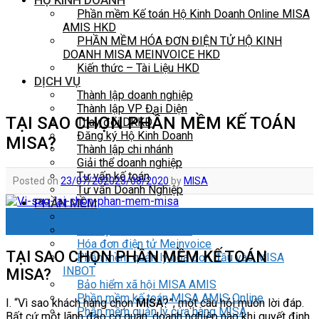
HỘ KINH DOANH
Phần mềm Kế toán Hộ Kinh Doanh Online MISA
AMIS HKD
PHẦN MỀM HÓA ĐƠN ĐIỆN TỬ HỘ KINH
DOANH MISA MEINVOICE HKD
Kiến thức – Tài Liệu HKD
DỊCH VỤ
Thành lập doanh nghiệp
Thành lập VP Đại Diện
TẠI SAO CHỌN PHẦN MỀM KẾ TOÁN
Thay đổi DKKD
Đăng ký Hộ Kinh Doanh
MISA?
Thành lập chi nhánh
Giải thể doanh nghiệp
Tư vấn kế toán
Posted on
23/07/2020
23/08/2020
by
MISA
Tư vấn Doanh Nghiệp
PHẦN MỀM
23
Phần mềm kế toán MISA SME NET
Th7
Chữ ký số MISA ESIGN
Hóa đơn điện tử Meinvoice
TẠI SAO CHỌN PHẦN MỀM KẾ TOÁN
Phần mềm quản lý hóa đơn đầu vào MISA
INBOT
MISA?
Bảo hiểm xã hội MISA AMIS
Phần mềm kế toán MISA AMIS Online
I. “Vì sao khách hàng chọn
MISA
?”, một câu hỏi muôn lời đáp.
Phần mềm quản lý cửa hàng MISA
Bất cứ một lãnh đạo cơ quan, doanh nghiệp nào khi quyết định