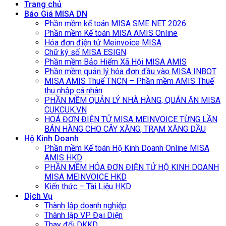
Trang chủ
Báo Giá MISA DN
Phần mềm kế toán MISA SME NET 2026
Phần mềm Kế toán MISA AMIS Online
Hóa đơn điện tử Meinvoice MISA
Chữ ký số MISA ESIGN
Phần mềm Bảo Hiểm Xã Hội MISA AMIS
Phần mềm quản lý hóa đơn đầu vào MISA INBOT
MISA AMIS Thuế TNCN – Phần mềm AMIS Thuế
thu nhập cá nhân
PHẦN MỀM QUẢN LÝ NHÀ HÀNG, QUÁN ĂN MISA
CUKCUK.VN
HOÁ ĐƠN ĐIỆN TỬ MISA MEINVOICE TỪNG LẦN
BÁN HÀNG CHO CÂY XĂNG, TRẠM XĂNG DẦU
Hộ Kinh Doanh
Phần mềm Kế toán Hộ Kinh Doanh Online MISA
AMIS HKD
PHẦN MỀM HÓA ĐƠN ĐIỆN TỬ HỘ KINH DOANH
MISA MEINVOICE HKD
Kiến thức – Tài Liệu HKD
Dịch Vụ
Thành lập doanh nghiệp
Thành lập VP Đại Diện
Thay đổi DKKD