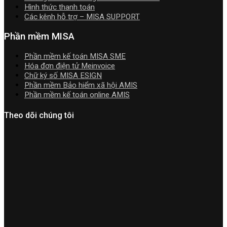
Video
Hình thức thanh toán
Hướng
Các kênh hỗ trợ – MISA SUPPORT
dẫn
tải
Phần mềm MISA
Download
cài
Phần mềm kế toán MISA SME
đặt
Hóa đơn điện tử Meinvoice
Chữ ký số MISA ESIGN
Phần mềm Bảo hiểm xã hội AMIS
Phần mềm kế toán online AMIS
Theo dõi chúng tôi