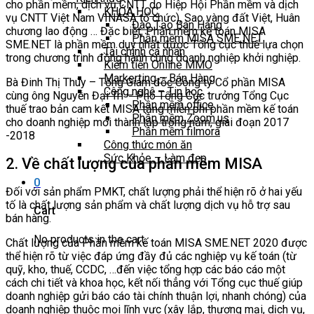
cho phần mềm, dịch vụ CNTT do Hiệp Hội Phần mềm và dịch
KHÓA HỌC
vụ CNTT Việt Nam VINASA tổ chức), Sao vàng đất Việt, Huân
Đào Tạo Bán Hàng
chương lao động … Đặc biệt, Phần mềm kế toán MISA
Phần mềm MISA SME NET
SME.NET là phần mềm duy nhất được Tổng cục thuế lựa chọn
Tài chính cá nhân
trong chương trình đồng hành cùng doanh nghiệp khởi nghiệp.
Kiếm tiền Online MMO
Markerting – Bán Hàng
Bà Đinh Thị Thúy – Tổng Giám đốc Công ty Cổ phần MISA
Công nghệ – Tin học
cùng ông Nguyễn Đại Trí – Phó Tổng Cục trưởng Tổng Cục
Phần mềm office
thuế trao bản cam kết MISA tặng miễn phí phần mềm kế toán
Phần mềm Zoom.us
cho doanh nghiệp mới thành lập trong năm, giai đoạn 2017
Phần mềm filmora
-2018
Công thức món ăn
Sức Khỏe – Làm đẹp
2. Về chất lượng của phần mềm MISA
0
Đối với sản phẩm PMKT, chất lượng phải thể hiện rõ ở hai yếu
tố là chất lượng sản phẩm và chất lượng dịch vụ hỗ trợ sau
Cart
bán hàng.
No products in the cart.
Chất lượng của Phần mềm kế toán MISA SME.NET 2020 được
thể hiện rõ từ việc đáp ứng đầy đủ các nghiệp vụ kế toán (từ
quỹ, kho, thuế, CCDC, …đến việc tổng hợp các báo cáo một
cách chi tiết và khoa học, kết nối thẳng với Tổng cục thuế giúp
doanh nghiệp gửi báo cáo tài chính thuận lợi, nhanh chóng) của
doanh nghiệp thuộc mọi lĩnh vực (xây lắp, thương mại, dịch vụ,