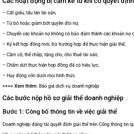
Các hoạt động bị cấm kể từ khi có quyết định
– Cất giấu, tẩu tán tài sản;
– Từ bỏ hoặc giảm bớt quyền đòi nợ;
– Chuyển các khoản nợ không có bảo đảm thành các khoản nợ c
– Ký kết hợp đồng mới, trừ trường hợp để thực hiện giải thể;
– Cầm cố, thế chấp, tặng cho, cho thuê tài sản;
– Chấm dứt thực hiện hợp đồng đã có hiệu lực;
– Huy động vốn dưới mọi hình thức.
=>>> Xem thêm:
Báo giá dịch vụ doanh nghiệp
Các bước nộp hồ sơ giải thể doanh nghiệp
Bước 1: Công bố thông tin về việc giải thể
Doanh nghiệp đăng tải quyết định giải thể trên Cổng thông tin q