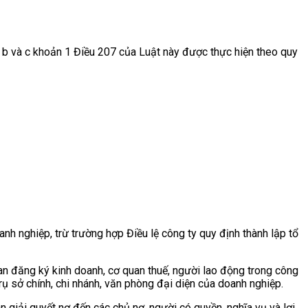
, b và c khoản 1 Điều 207 của Luật này được thực hiện theo quy
anh nghiệp, trừ trường hợp Điều lệ công ty quy định thành lập tổ
uan đăng ký kinh doanh, cơ quan thuế, người lao động trong công
rụ sở chính, chi nhánh, văn phòng đại diện của doanh nghiệp.
n giải quyết nợ đến các chủ nợ, người có quyền, nghĩa vụ và lợi