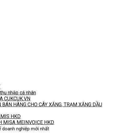
T
hu nhập cá nhân
A CUKCUK.VN
N BÁN HÀNG CHO CÂY XĂNG, TRẠM XĂNG DẦU
 AMIS HKD
H MISA MEINVOICE HKD
hể doanh nghiệp mới nhất