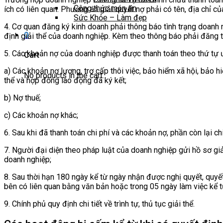
Công thức món ăn
ích có liên quan. Phương án giải quyết nợ phải có tên, địa chỉ c
Sức Khỏe – Làm đẹp
4. Cơ quan đăng ký kinh doanh phải thông báo tình trạng doanh 
0
định giải thể của doanh nghiệp. Kèm theo thông báo phải đăng tải
5. Các khoản nợ của doanh nghiệp được thanh toán theo thứ tự ư
Cart
a) Các khoản nợ lương, trợ cấp thôi việc, bảo hiểm xã hội, bảo 
No products in the cart.
thể và hợp đồng lao động đã ký kết;
b) Nợ thuế;
c) Các khoản nợ khác;
6. Sau khi đã thanh toán chi phí và các khoản nợ, phần còn lại 
7. Người đại diện theo pháp luật của doanh nghiệp gửi hồ sơ gi
doanh nghiệp;
8. Sau thời hạn 180 ngày kể từ ngày nhận được nghị quyết, quyế
bên có liên quan bằng văn bản hoặc trong 05 ngày làm việc kể từ
9. Chính phủ quy định chi tiết về trình tự, thủ tục giải thể.