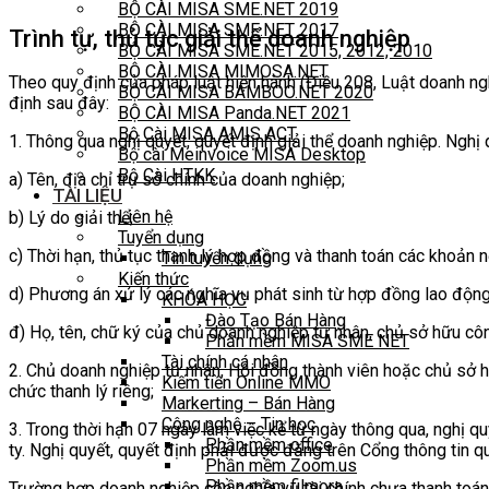
BỘ CÀI MISA SME.NET 2019
BỘ CÀI MISA SME.NET 2017
Trình tự, thủ tục giải thể doanh nghiệp
BỘ CÀI MISA SME.NET 2015, 2012, 2010
BỘ CÀI MISA MIMOSA.NET
Theo quy định của pháp luật hiện hành (Điều 208, Luật doanh ng
BỘ CÀI MISA BAMBOO.NET 2020
định sau đây:
BỘ CÀI MISA Panda.NET 2021
Bộ Cài MISA AMIS ACT
1. Thông qua nghị quyết, quyết định giải thể doanh nghiệp. Nghị
Bộ cài Meinvoice MISA Desktop
Bộ Cài HTKK
a) Tên, địa chỉ trụ sở chính của doanh nghiệp;
TÀI LIỆU
Liên hệ
b) Lý do giải thể;
Tuyển dụng
c) Thời hạn, thủ tục thanh lý hợp đồng và thanh toán các khoản 
Tin tuyển dụng
Kiến thức
d) Phương án xử lý các nghĩa vụ phát sinh từ hợp đồng lao động
KHÓA HỌC
Đào Tạo Bán Hàng
đ) Họ, tên, chữ ký của chủ doanh nghiệp tư nhân, chủ sở hữu công
Phần mềm MISA SME NET
Tài chính cá nhân
2. Chủ doanh nghiệp tư nhân, Hội đồng thành viên hoặc chủ sở hữu
Kiếm tiền Online MMO
chức thanh lý riêng;
Markerting – Bán Hàng
Công nghệ – Tin học
3. Trong thời hạn 07 ngày làm việc kể từ ngày thông qua, nghị q
Phần mềm office
ty. Nghị quyết, quyết định phải được đăng trên Cổng thông tin q
Phần mềm Zoom.us
Phần mềm filmora
Trường hợp doanh nghiệp còn nghĩa vụ tài chính chưa thanh toán 