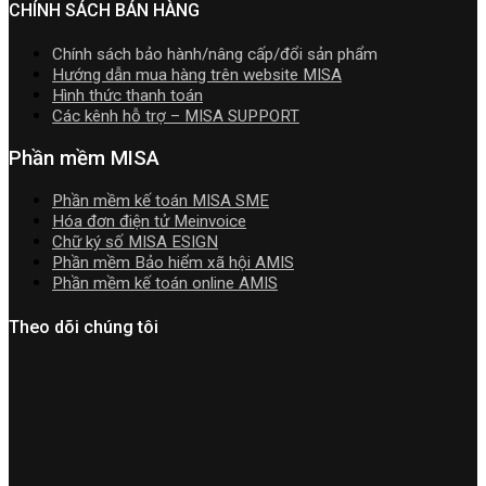
nhất
2026
CHÍNH SÁCH BÁN HÀNG
2026
năm
2026
Chính sách bảo hành/nâng cấp/đổi sản phẩm
|
Hướng dẫn mua hàng trên website MISA
Video
Hình thức thanh toán
Hướng
Các kênh hỗ trợ – MISA SUPPORT
dẫn
tải
Phần mềm MISA
Download
cài
Phần mềm kế toán MISA SME
đặt
Hóa đơn điện tử Meinvoice
Chữ ký số MISA ESIGN
Phần mềm Bảo hiểm xã hội AMIS
Phần mềm kế toán online AMIS
Theo dõi chúng tôi