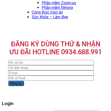
Phần mềm Zoom.us
Phần mềm filmora
Công thức món ăn
Sức Khỏe – Làm đẹp
ĐĂNG KÝ DÙNG THỬ & NHẬN
ƯU ĐÃI HOTLINE 0934.688.991
Login