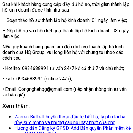
Sau khi khách hàng cung cấp đầy đủ hồ sơ, thời gian thành lập
hộ kinh doanh được tính như sau:
– Soạn thảo hồ sơ thành lập hộ kinh doanh: 01 ngày làm việc;
– Nộp hồ sơ và nhận kết quả thành lập hộ kinh doanh: 03 ngày
làm việc.
Nếu quý khách hàng quan tâm đến dịch vụ thành lập hộ kinh
doanh của HQ Group, vui lòng liên hệ với chúng tôi theo các
cách sau:
• Hotline: 0934688991 tư vấn 24/7 kể cả thứ 7 và chủ nhật;
• Zalo: 0934688991 (online 24/7);
• Email: Congnghehqg@gmail.com (tiếp nhận thông tin tư vấn
và báo giá).
Xem thêm:
Warren Buffett huyền thoại đầu tư bất hủ, tỷ phú tài ba
đầy sức mạnh và những câu nói hay nhất của ông
Hướng dẫn Đăng ký GPSD, Add Bản quyền Phần mềm kế