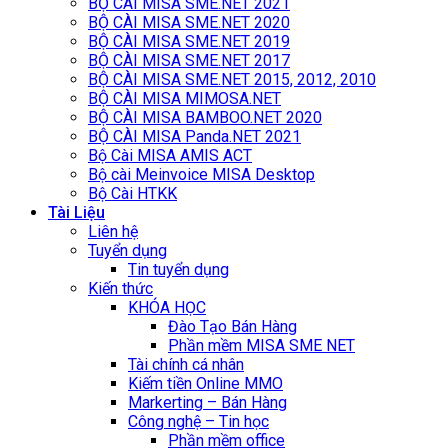
BỘ CÀI MISA SME.NET 2021
BỘ CÀI MISA SME.NET 2020
BỘ CÀI MISA SME.NET 2019
BỘ CÀI MISA SME.NET 2017
BỘ CÀI MISA SME.NET 2015, 2012, 2010
BỘ CÀI MISA MIMOSA.NET
BỘ CÀI MISA BAMBOO.NET 2020
BỘ CÀI MISA Panda.NET 2021
Bộ Cài MISA AMIS ACT
Bộ cài Meinvoice MISA Desktop
Bộ Cài HTKK
Tài Liệu
Liên hệ
Tuyển dụng
Tin tuyển dụng
Kiến thức
KHÓA HỌC
Đào Tạo Bán Hàng
Phần mềm MISA SME NET
Tài chính cá nhân
Kiếm tiền Online MMO
Markerting – Bán Hàng
Công nghệ – Tin học
Phần mềm office