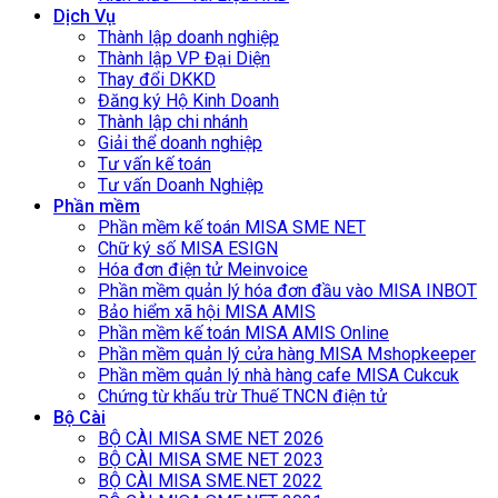
Dịch Vụ
Thành lập doanh nghiệp
Thành lập VP Đại Diện
Thay đổi DKKD
Đăng ký Hộ Kinh Doanh
Thành lập chi nhánh
Giải thể doanh nghiệp
Tư vấn kế toán
Tư vấn Doanh Nghiệp
Phần mềm
Phần mềm kế toán MISA SME NET
Chữ ký số MISA ESIGN
Hóa đơn điện tử Meinvoice
Phần mềm quản lý hóa đơn đầu vào MISA INBOT
Bảo hiểm xã hội MISA AMIS
Phần mềm kế toán MISA AMIS Online
Phần mềm quản lý cửa hàng MISA Mshopkeeper
Phần mềm quản lý nhà hàng cafe MISA Cukcuk
Chứng từ khấu trừ Thuế TNCN điện tử
Bộ Cài
BỘ CÀI MISA SME NET 2026
BỘ CÀI MISA SME NET 2023
BỘ CÀI MISA SME.NET 2022