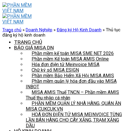
Skip
to
content
Trang chủ
»
Doanh Nghiệp
»
Đăng ký Hộ Kinh Doanh
»
Thủ tục
đăng ký hộ kinh doanh
TRANG CHỦ
BÁO GIÁ MISA DN
Phần mềm kế toán MISA SME NET 2026
Phần mềm Kế toán MISA AMIS Online
Hóa đơn điện tử Meinvoice MISA
Chữ ký số MISA ESIGN
Phần mềm Bảo Hiểm Xã Hội MISA AMIS
Phần mềm quản lý hóa đơn đầu vào MISA
INBOT
MISA AMIS Thuế TNCN – Phần mềm AMIS
Thuế thu nhập cá nhân
PHẦN MỀM QUẢN LÝ NHÀ HÀNG, QUÁN ĂN
MISA CUKCUK.VN
HOÁ ĐƠN ĐIỆN TỬ MISA MEINVOICE TỪNG
LẦN BÁN HÀNG CHO CÂY XĂNG, TRẠM XĂNG
DẦU