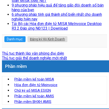
toán MISA SME NET
9 phương pháp hiệu quả để tăng gấp đôi doanh số bán
hàng của bạn
6 phương pháp tính giá thành phổ biến nhất cho doanh
nghiệp hiện nay
Tải Bộ cài Hóa đơn điện tử MISA MeInvoice Desktop
R3.2 Đáp ứng NĐ123 | Download
Danh mục:
Đăng ký Hộ Kinh Doanh
Thủ tục thành lập văn phòng đại diện
Thủ tục giải thể doanh nghiệp mới nhất
Phần mềm
Phần mềm kế toán MISA
Hóa đơn điện tử Meinvoice
Chữ ký số MISA ESIGN
Phần mềm kế toán AMIS
Phần mềm BHXH AMIS