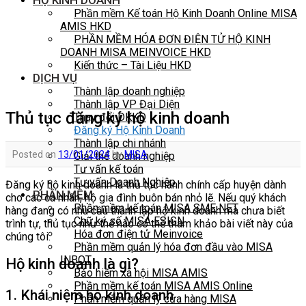
HỘ KINH DOANH
Phần mềm Kế toán Hộ Kinh Doanh Online MISA
AMIS HKD
PHẦN MỀM HÓA ĐƠN ĐIỆN TỬ HỘ KINH
DOANH MISA MEINVOICE HKD
Kiến thức – Tài Liệu HKD
DỊCH VỤ
Thành lập doanh nghiệp
Thành lập VP Đại Diện
Thủ tục đăng ký hộ kinh doanh
Thay đổi DKKD
Đăng ký Hộ Kinh Doanh
Thành lập chi nhánh
Posted on
13/01/2024
by
MISA
Giải thể doanh nghiệp
Tư vấn kế toán
Tư vấn Doanh Nghiệp
Đăng ký hộ kinh doanh là thủ tục hành chính cấp huyện dành
PHẦN MỀM
cho các cá nhân, hộ gia đình buôn bán nhỏ lẽ. Nếu quý khách
Phần mềm kế toán MISA SME NET
hàng đang có nhu cầu thành lập hộ kinh doanh mà chưa biết
Chữ ký số MISA ESIGN
trình tự, thủ tục như thế nào có thể tham khảo bài viết này của
Hóa đơn điện tử Meinvoice
chúng tôi.
Phần mềm quản lý hóa đơn đầu vào MISA
INBOT
Hộ kinh doanh là gì?
Bảo hiểm xã hội MISA AMIS
Phần mềm kế toán MISA AMIS Online
1. Khái niệm hộ kinh doanh
Phần mềm quản lý cửa hàng MISA