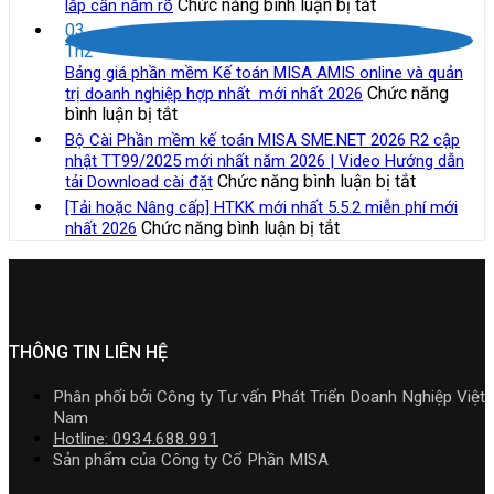
ở
Chức năng bình luận bị tắt
lắp cần nắm rõ
Việt
TT99/202
chính
kế
Những
Nam
03
mới
sách
toán
công
lựa
Th2
nhất
thuế
MISA
việc
chọ
Bảng giá phần mềm Kế toán MISA AMIS online và quản
năm
và
SME.NET
của
Chức năng
trị doanh nghiệp hợp nhất mới nhất 2026
2026
quản
2026
kế
ở
bình luận bị tắt
|
lý
R3
toán
Bảng
Video
Bộ Cài Phần mềm kế toán MISA SME.NET 2026 R2 cập
thuế
cập
trong
giá
Hướng
nhật TT99/2025 mới nhất năm 2026 | Video Hướng dẫn
đối
nhật
doanh
phần
dẫn
ở
Chức năng bình luận bị tắt
tải Download cài đặt
với
TT99/202
nghiệp
mềm
tải
Bộ
hộ
[Tải hoặc Nâng cấp] HTKK mới nhất 5.5.2 miễn phí mới
mới
xây
Kế
Download
Cài
kinh
ở
Chức năng bình luận bị tắt
nhất 2026
nhất
lắp
toán
cài
Phần
doanh,
[Tải
năm
cần
MISA
đặt
mềm
cá
hoặc
2026
nắm
AMIS
kế
nhân
Nâng
|
rõ
online
toán
kinh
cấp]
Video
và
MISA
doanh
HTKK
Hướng
quản
SME.NET
mới
THÔNG TIN LIÊN HỆ
dẫn
trị
2026
nhất
tải
doanh
R2
5.5.2
Download
Phân phối bởi Công ty Tư vấn Phát Triển Doanh Nghiệp Việt
nghiệp
cập
miễn
cài
Nam
hợp
nhật
phí
đặt
Hotline: 0934.688.991
nhất
TT99/202
mới
Sản phẩm của Công ty Cổ Phần MISA
mới
mới
nhất
nhất