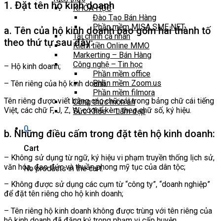
1. Đặt tên hộ kinh doanh
KHÓA HỌC
Đào Tạo Bán Hàng
Phần mềm MISA SME NET
a. Tên của hộ kinh doanh bao gồm hai thành tố
Tài chính cá nhân
theo thứ tự sau đây:
Kiếm tiền Online MMO
Markerting – Bán Hàng
Công nghệ – Tin học
– Hộ kinh doanh;
Phần mềm office
Phần mềm Zoom.us
– Tên riêng của hộ kinh doanh.
Phần mềm filmora
Tên riêng được viết bằng các chữ cái trong bảng chữ cái tiếng
Công thức món ăn
Việt, các chữ F, J, Z, W, có thể kèm theo chữ số, ký hiệu.
Sức Khỏe – Làm đẹp
0
b. Những điều cấm trong đặt tên hộ kinh doanh:
Cart
– Không sử dụng từ ngữ, ký hiệu vi phạm truyền thống lịch sử,
văn hóa, đạo đức và thuần phong mỹ tục của dân tộc;
No products in the cart.
– Không được sử dụng các cụm từ “công ty”, “doanh nghiệp”
để đặt tên riêng cho hộ kinh doanh;
– Tên riêng hộ kinh doanh không được trùng với tên riêng của
hộ kinh doanh đã đăng ký trong phạm vi cấp huyện.