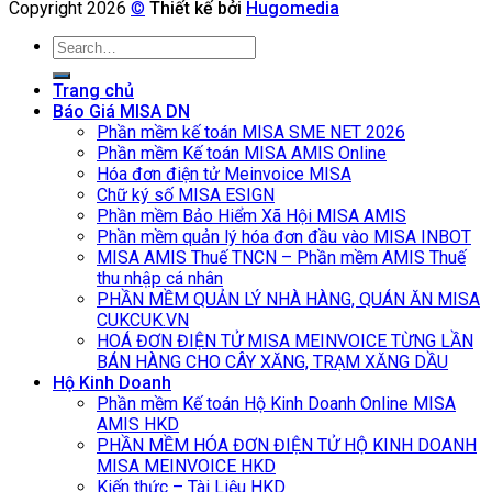
Copyright 2026
©
Thiết kế bởi
Hugomedia
Search
for:
Trang chủ
Báo Giá MISA DN
Phần mềm kế toán MISA SME NET 2026
Phần mềm Kế toán MISA AMIS Online
Hóa đơn điện tử Meinvoice MISA
Chữ ký số MISA ESIGN
Phần mềm Bảo Hiểm Xã Hội MISA AMIS
Phần mềm quản lý hóa đơn đầu vào MISA INBOT
MISA AMIS Thuế TNCN – Phần mềm AMIS Thuế
thu nhập cá nhân
PHẦN MỀM QUẢN LÝ NHÀ HÀNG, QUÁN ĂN MISA
CUKCUK.VN
HOÁ ĐƠN ĐIỆN TỬ MISA MEINVOICE TỪNG LẦN
BÁN HÀNG CHO CÂY XĂNG, TRẠM XĂNG DẦU
Hộ Kinh Doanh
Phần mềm Kế toán Hộ Kinh Doanh Online MISA
AMIS HKD
PHẦN MỀM HÓA ĐƠN ĐIỆN TỬ HỘ KINH DOANH
MISA MEINVOICE HKD
Kiến thức – Tài Liệu HKD