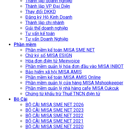
Thành lập doanh nghiệp
Thành lập VP Đại Diện
Thay đổi DKKD
Đăng ký Hộ Kinh Doanh
Thành lập chi nhánh
Giải thể doanh nghiệp
Tư vấn kế toán
Tư vấn Doanh Nghiệp
Phần mềm
Phần mềm kế toán MISA SME NET
Chữ ký số MISA ESIGN
Hóa đơn điện tử Meinvoice
Phần mềm quản lý hóa đơn đầu vào MISA INBOT
Bảo hiểm xã hội MISA AMIS
Phần mềm kế toán MISA AMIS Online
Phần mềm quản lý cửa hàng MISA Mshopkeeper
Phần mềm quản lý nhà hàng cafe MISA Cukcuk
Chứng từ khấu trừ Thuế TNCN điện tử
Bộ Cài
BỘ CÀI MISA SME NET 2026
BỘ CÀI MISA SME NET 2023
BỘ CÀI MISA SME.NET 2022
BỘ CÀI MISA SME.NET 2021
BỘ CÀI MISA SME.NET 2020