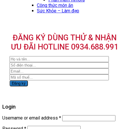
Công thức món ăn
Sức Khỏe – Làm đẹp
ĐĂNG KÝ DÙNG THỬ & NHẬN
ƯU ĐÃI HOTLINE 0934.688.991
Login
Username or email address
*
Password
*