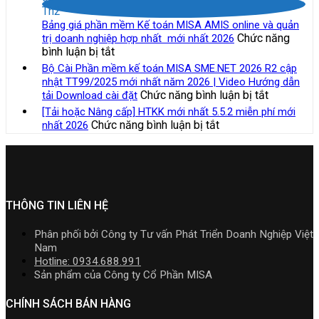
sách
toán
công
lựa
Th2
nhất
thuế
MISA
việc
chọ
Bảng giá phần mềm Kế toán MISA AMIS online và quản
năm
và
SME.NET
của
Chức năng
trị doanh nghiệp hợp nhất mới nhất 2026
2026
quản
2026
kế
ở
bình luận bị tắt
|
lý
R3
toán
Bảng
Video
Bộ Cài Phần mềm kế toán MISA SME.NET 2026 R2 cập
thuế
cập
trong
giá
Hướng
nhật TT99/2025 mới nhất năm 2026 | Video Hướng dẫn
đối
nhật
doanh
phần
dẫn
ở
Chức năng bình luận bị tắt
tải Download cài đặt
với
TT99/202
nghiệp
mềm
tải
Bộ
hộ
[Tải hoặc Nâng cấp] HTKK mới nhất 5.5.2 miễn phí mới
mới
xây
Kế
Download
Cài
kinh
ở
Chức năng bình luận bị tắt
nhất 2026
nhất
lắp
toán
cài
Phần
doanh,
[Tải
năm
cần
MISA
đặt
mềm
cá
hoặc
2026
nắm
AMIS
kế
nhân
Nâng
|
rõ
online
toán
kinh
cấp]
Video
và
MISA
doanh
HTKK
Hướng
quản
SME.NET
mới
THÔNG TIN LIÊN HỆ
dẫn
trị
2026
nhất
tải
doanh
R2
5.5.2
Download
Phân phối bởi Công ty Tư vấn Phát Triển Doanh Nghiệp Việt
nghiệp
cập
miễn
cài
Nam
hợp
nhật
phí
đặt
Hotline: 0934.688.991
nhất
TT99/202
mới
Sản phẩm của Công ty Cổ Phần MISA
mới
mới
nhất
nhất
nhất
2026
CHÍNH SÁCH BÁN HÀNG
2026
năm