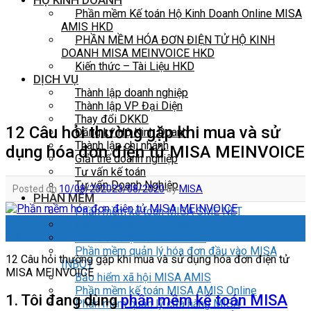
HỘ KINH DOANH
Phần mềm Kế toán Hộ Kinh Doanh Online MISA
AMIS HKD
PHẦN MỀM HÓA ĐƠN ĐIỆN TỬ HỘ KINH
DOANH MISA MEINVOICE HKD
Kiến thức – Tài Liệu HKD
DỊCH VỤ
Thành lập doanh nghiệp
Thành lập VP Đại Diện
Thay đổi DKKD
12 Câu hỏi thường gặp khi mua và sử
Đăng ký Hộ Kinh Doanh
Thành lập chi nhánh
dụng hóa đơn điện tử MISA MEINVOICE
Giải thể doanh nghiệp
Tư vấn kế toán
Tư vấn Doanh Nghiệp
Posted on
10/08/2020
23/08/2020
by
MISA
PHẦN MỀM
Phần mềm kế toán MISA SME NET
10
Chữ ký số MISA ESIGN
Th8
Hóa đơn điện tử Meinvoice
Phần mềm quản lý hóa đơn đầu vào MISA
12 Câu hỏi thường gặp khi mua và sử dụng hóa đơn điện tử
INBOT
MISA MEINVOICE
Bảo hiểm xã hội MISA AMIS
Phần mềm kế toán MISA AMIS Online
1. Tôi đang dùng
phần mềm kế toán MISA
Phần mềm quản lý cửa hàng MISA