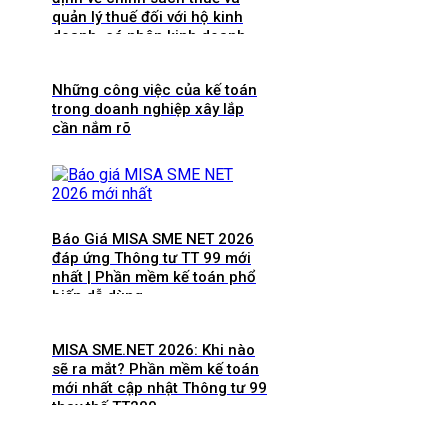
quản lý thuế đối với hộ kinh
doanh, cá nhân kinh doanh
Những công việc của kế toán
trong doanh nghiệp xây lắp
cần nắm rõ
Báo Giá MISA SME NET 2026
đáp ứng Thông tư TT 99 mới
nhất | Phần mềm kế toán phổ
biến dễ dùng
MISA SME.NET 2026: Khi nào
sẽ ra mắt? Phần mềm kế toán
mới nhất cập nhật Thông tư 99
thay thế TT200