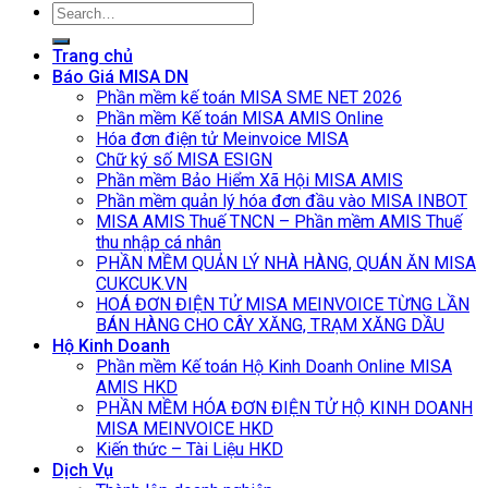
Search
for:
Trang chủ
Báo Giá MISA DN
Phần mềm kế toán MISA SME NET 2026
Phần mềm Kế toán MISA AMIS Online
Hóa đơn điện tử Meinvoice MISA
Chữ ký số MISA ESIGN
Phần mềm Bảo Hiểm Xã Hội MISA AMIS
Phần mềm quản lý hóa đơn đầu vào MISA INBOT
MISA AMIS Thuế TNCN – Phần mềm AMIS Thuế
thu nhập cá nhân
PHẦN MỀM QUẢN LÝ NHÀ HÀNG, QUÁN ĂN MISA
CUKCUK.VN
HOÁ ĐƠN ĐIỆN TỬ MISA MEINVOICE TỪNG LẦN
BÁN HÀNG CHO CÂY XĂNG, TRẠM XĂNG DẦU
Hộ Kinh Doanh
Phần mềm Kế toán Hộ Kinh Doanh Online MISA
AMIS HKD
PHẦN MỀM HÓA ĐƠN ĐIỆN TỬ HỘ KINH DOANH
MISA MEINVOICE HKD
Kiến thức – Tài Liệu HKD
Dịch Vụ