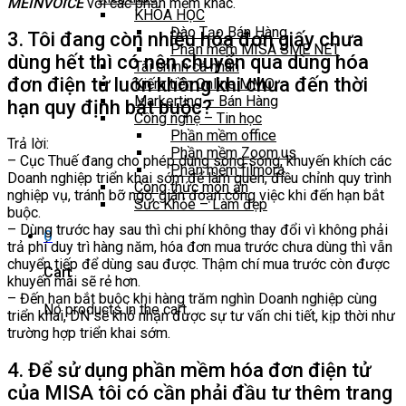
MEINVOICE
với các phần mềm khác.
KHÓA HỌC
Đào Tạo Bán Hàng
3. Tôi đang còn nhiều hóa đơn giấy chưa
Phần mềm MISA SME NET
dùng hết thì có nên chuyển qua dùng hóa
Tài chính cá nhân
đơn điện tử luôn không khi chưa đến thời
Kiếm tiền Online MMO
Markerting – Bán Hàng
hạn quy định bắt buộc?
Công nghệ – Tin học
Phần mềm office
Trả lời:
Phần mềm Zoom.us
– Cục Thuế đang cho phép dùng song song, khuyến khích các
Phần mềm filmora
Doanh nghiệp triển khai sớm để làm quen, điều chỉnh quy trình
Công thức món ăn
nghiệp vụ, tránh bỡ ngỡ, gián đoạn công việc khi đến hạn bắt
Sức Khỏe – Làm đẹp
buộc.
– Dùng trước hay sau thì chi phí không thay đổi vì không phải
0
trả phí duy trì hàng năm, hóa đơn mua trước chưa dùng thì vẫn
chuyển tiếp để dùng sau được. Thậm chí mua trước còn được
Cart
khuyến mãi sẽ rẻ hơn.
– Đến hạn bắt buộc khi hàng trăm nghìn Doanh nghiệp cùng
No products in the cart.
triển khai, DN sẽ khó nhận được sự tư vấn chi tiết, kịp thời như
trường hợp triển khai sớm.
4. Để sử dụng phần mềm
hóa đơn điện tử
của MISA tôi có cần phải đầu tư thêm trang