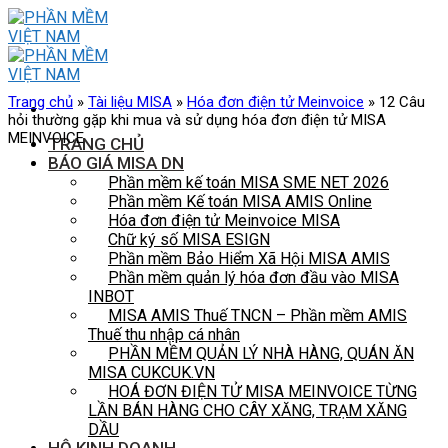
Skip
to
content
Trang chủ
»
Tài liệu MISA
»
Hóa đơn điện tử Meinvoice
»
12 Câu
hỏi thường gặp khi mua và sử dụng hóa đơn điện tử MISA
MEINVOICE
TRANG CHỦ
BÁO GIÁ MISA DN
Phần mềm kế toán MISA SME NET 2026
Phần mềm Kế toán MISA AMIS Online
Hóa đơn điện tử Meinvoice MISA
Chữ ký số MISA ESIGN
Phần mềm Bảo Hiểm Xã Hội MISA AMIS
Phần mềm quản lý hóa đơn đầu vào MISA
INBOT
MISA AMIS Thuế TNCN – Phần mềm AMIS
Thuế thu nhập cá nhân
PHẦN MỀM QUẢN LÝ NHÀ HÀNG, QUÁN ĂN
MISA CUKCUK.VN
HOÁ ĐƠN ĐIỆN TỬ MISA MEINVOICE TỪNG
LẦN BÁN HÀNG CHO CÂY XĂNG, TRẠM XĂNG
DẦU