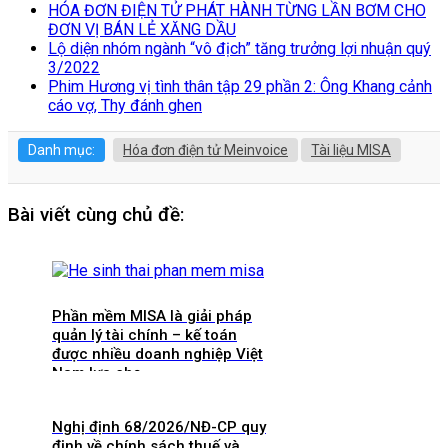
HÓA ĐƠN ĐIỆN TỬ PHÁT HÀNH TỪNG LẦN BƠM CHO
ĐƠN VỊ BÁN LẺ XĂNG DẦU
Lộ diện nhóm ngành “vô địch” tăng trưởng lợi nhuận quý
3/2022
Phim Hương vị tình thân tập 29 phần 2: Ông Khang cảnh
cáo vợ, Thy đánh ghen
Danh mục:
Hóa đơn điện tử Meinvoice
Tài liệu MISA
Bài viết cùng chủ đề:
Phần mềm MISA là giải pháp
quản lý tài chính – kế toán
được nhiều doanh nghiệp Việt
Nam lựa chọ
Nghị định 68/2026/NĐ-CP quy
định về chính sách thuế và