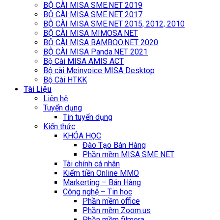
BỘ CÀI MISA SME.NET 2019
BỘ CÀI MISA SME.NET 2017
BỘ CÀI MISA SME.NET 2015, 2012, 2010
BỘ CÀI MISA MIMOSA.NET
BỘ CÀI MISA BAMBOO.NET 2020
BỘ CÀI MISA Panda.NET 2021
Bộ Cài MISA AMIS ACT
Bộ cài Meinvoice MISA Desktop
Bộ Cài HTKK
Tài Liệu
Liên hệ
Tuyển dụng
Tin tuyển dụng
Kiến thức
KHÓA HỌC
Đào Tạo Bán Hàng
Phần mềm MISA SME NET
Tài chính cá nhân
Kiếm tiền Online MMO
Markerting – Bán Hàng
Công nghệ – Tin học
Phần mềm office
Phần mềm Zoom.us
Phần mềm filmora