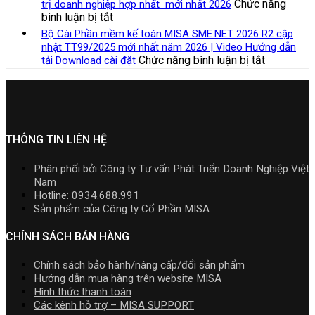
của
Chức năng
trị doanh nghiệp hợp nhất mới nhất 2026
2026
quản
2026
kế
ở
bình luận bị tắt
|
lý
R3
toán
Bảng
Video
Bộ Cài Phần mềm kế toán MISA SME.NET 2026 R2 cập
thuế
cập
trong
giá
Hướng
nhật TT99/2025 mới nhất năm 2026 | Video Hướng dẫn
đối
nhật
doanh
phần
dẫn
ở
Chức năng bình luận bị tắt
tải Download cài đặt
với
TT99/202
nghiệp
mềm
tải
Bộ
hộ
mới
xây
Kế
Download
Cài
kinh
nhất
lắp
toán
cài
Phần
doanh,
năm
cần
MISA
đặt
mềm
cá
2026
nắm
AMIS
kế
nhân
|
rõ
online
toán
THÔNG TIN LIÊN HỆ
kinh
Video
và
MISA
doanh
Hướng
quản
SME.NET
Phân phối bởi Công ty Tư vấn Phát Triển Doanh Nghiệp Việt
dẫn
trị
2026
Nam
tải
doanh
R2
Hotline: 0934.688.991
Download
nghiệp
cập
Sản phẩm của Công ty Cổ Phần MISA
cài
hợp
nhật
đặt
nhất
TT99/202
CHÍNH SÁCH BÁN HÀNG
mới
mới
nhất
nhất
Chính sách bảo hành/nâng cấp/đổi sản phẩm
2026
năm
Hướng dẫn mua hàng trên website MISA
2026
Hình thức thanh toán
|
Các kênh hỗ trợ – MISA SUPPORT
Video