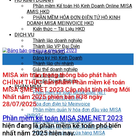
HỘ KINH DOANH
Phần mềm Kế toán Hộ Kinh Doanh Online MISA
AMIS HKD
PHẦN MỀM HÓA ĐƠN ĐIỆN TỬ HỘ KINH
DOANH MISA MEINVOICE HKD
Kiến thức – Tài Liệu HKD
DỊCH VỤ
Thành lập doanh nghiệp
Thành lập VP Đại Diện
Thay đổi DKKD
31
Đăng ký Hộ Kinh Doanh
Th7
Thành lập chi nhánh
Giải thể doanh nghiệp
MISA xin trân trọng thông báo phát hành
Tư vấn kế toán
Tư vấn Doanh Nghiệp
CHÍNH THỨC sản phẩm Phần mềm kế toán
PHẦN MỀM
MISA SME NET 2023 Cập nhật tính năng
Mới
Phần mềm kế toán MISA SME NET
Nhất năm 2025
phiên bản R38 ngày
Chữ ký số MISA ESIGN
28/07/2025
Hóa đơn điện tử Meinvoice
Phần mềm quản lý hóa đơn đầu vào MISA
INBOT
Phần mềm kế toán MISA SME.NET 2023
Bảo hiểm xã hội MISA AMIS
hiện đang là phần mềm kế toán phổ biến
Phần mềm kế toán MISA AMIS Online
nhất năm 2025 hiện nay.
Phần mềm quản lý cửa hàng MISA