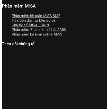
Hướng
Phần mềm MISA
dẫn
tải
Phần mềm kế toán MISA SME
Download
Hóa đơn điện tử Meinvoice
cài
Chữ ký số MISA ESIGN
đặt
Phần mềm Bảo hiểm xã hội AMIS
Phần mềm kế toán online AMIS
Theo dõi chúng tôi