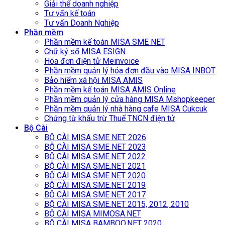
Giải thể doanh nghiệp
Tư vấn kế toán
Tư vấn Doanh Nghiệp
Phần mềm
Phần mềm kế toán MISA SME NET
Chữ ký số MISA ESIGN
Hóa đơn điện tử Meinvoice
Phần mềm quản lý hóa đơn đầu vào MISA INBOT
Bảo hiểm xã hội MISA AMIS
Phần mềm kế toán MISA AMIS Online
Phần mềm quản lý cửa hàng MISA Mshopkeeper
Phần mềm quản lý nhà hàng cafe MISA Cukcuk
Chứng từ khấu trừ Thuế TNCN điện tử
Bộ Cài
BỘ CÀI MISA SME NET 2026
BỘ CÀI MISA SME NET 2023
BỘ CÀI MISA SME.NET 2022
BỘ CÀI MISA SME.NET 2021
BỘ CÀI MISA SME.NET 2020
BỘ CÀI MISA SME.NET 2019
BỘ CÀI MISA SME.NET 2017
BỘ CÀI MISA SME.NET 2015, 2012, 2010
BỘ CÀI MISA MIMOSA.NET
BỘ CÀI MISA BAMBOO.NET 2020