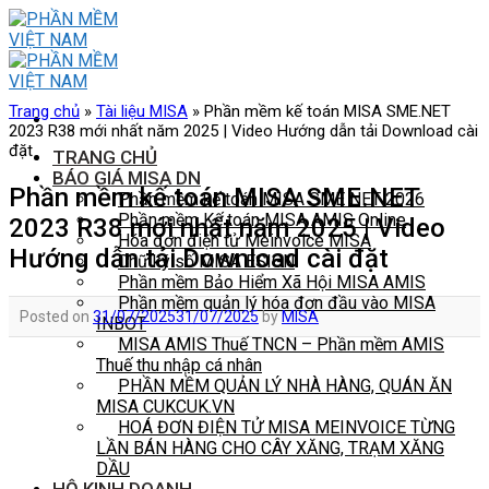
Skip
to
content
Trang chủ
»
Tài liệu MISA
»
Phần mềm kế toán MISA SME.NET
2023 R38 mới nhất năm 2025 | Video Hướng dẫn tải Download cài
đặt
TRANG CHỦ
BÁO GIÁ MISA DN
Phần mềm kế toán MISA SME.NET
Phần mềm kế toán MISA SME NET 2026
Phần mềm Kế toán MISA AMIS Online
2023 R38 mới nhất năm 2025 | Video
Hóa đơn điện tử Meinvoice MISA
Hướng dẫn tải Download cài đặt
Chữ ký số MISA ESIGN
Phần mềm Bảo Hiểm Xã Hội MISA AMIS
Phần mềm quản lý hóa đơn đầu vào MISA
Posted on
31/07/2025
31/07/2025
by
MISA
INBOT
MISA AMIS Thuế TNCN – Phần mềm AMIS
Thuế thu nhập cá nhân
PHẦN MỀM QUẢN LÝ NHÀ HÀNG, QUÁN ĂN
MISA CUKCUK.VN
HOÁ ĐƠN ĐIỆN TỬ MISA MEINVOICE TỪNG
LẦN BÁN HÀNG CHO CÂY XĂNG, TRẠM XĂNG
DẦU