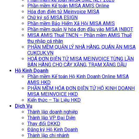
Phần mềm Kế toán MISA AMIS Online
Hóa đơn điện tử Meinvoice MISA
Chữ ký số MISA ESIGN
Phần mềm Bảo Hiểm Xã Hội MISA AMIS
Phần mềm quản lý hóa đơn đầu vào MISA INBOT
MISA AMIS Thuế TNCN – Phần mềm AMIS Thuế
thu nhập cá nhân
PHẦN MỀM QUẢN LÝ NHÀ HÀNG, QUÁN ĂN MISA
CUKCUK.VN
HOÁ ĐƠN ĐIỆN TỬ MISA MEINVOICE TỪNG LẦN
BÁN HÀNG CHO CÂY XĂNG, TRẠM XĂNG DẦU
Hộ Kinh Doanh
Phần mềm Kế toán Hộ Kinh Doanh Online MISA
AMIS HKD
PHẦN MỀM HÓA ĐƠN ĐIỆN TỬ HỘ KINH DOANH
MISA MEINVOICE HKD
Kiến thức – Tài Liệu HKD
Dịch Vụ
Thành lập doanh nghiệp
Thành lập VP Đại Diện
Thay đổi DKKD
Đăng ký Hộ Kinh Doanh
Thành lập chi nhánh