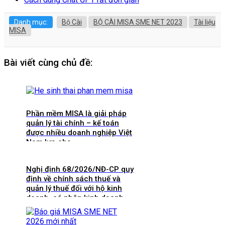
Danh mục:
Bộ Cài
BỘ CÀI MISA SME NET 2023
Tài liệu
MISA
Bài viết cùng chủ đề:
Phần mềm MISA là giải pháp
quản lý tài chính – kế toán
được nhiều doanh nghiệp Việt
Nam lựa chọ
Nghị định 68/2026/NĐ-CP quy
định về chính sách thuế và
quản lý thuế đối với hộ kinh
doanh, cá nhân kinh doanh