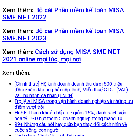
Xem thêm:
Bộ cài Phần mềm kế toán MISA
SME.NET 2022
Xem thêm:
Bộ cài Phần mềm kế toán MISA
SME.NET 2023
Xem thêm:
Cách sử dụng MISA SME.NET
2021 online mọi lúc, mọi nơi
Xem thêm:
[Chính thức] Hộ kinh doanh doanh thu dưới 500 triệu
đồng/năm không phải nộp thuế, Miễn thuế GTGT (VAT)
và Thu nhập cá nhân (TNCN)
Trợ lý AI MISA trong vận hành doanh nghiệp và những ưu
điểm vượt trội
HoSE: Thanh khoản tiếp tục giảm 15%, danh sách vốn
hóa tỷ USD hụt thêm 5 doanh nghiệp trong tháng 10
99+ Những câu nói hay giúp bạn thay đổi cách nhìn về
cuộc sống, con người
Cách dùng Chat GPT rất đơn giản