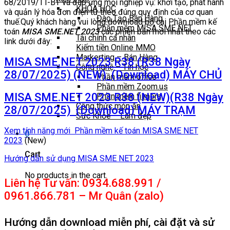
68/2019/TT-BT và đáp ứng mọi nghiệp vụ: khởi tạo, phát hành
KHÓA HỌC
và quản lý hóa đơn điện tử theo đúng quy định của cơ quan
Đào Tạo Bán Hàng
thuế.Quý khách hàng vui lòng download bộ cài Phần mềm kế
Phần mềm MISA SME NET
toán
MISA SME.NET 2023
các phiên bản mới nhất theo các
Tài chính cá nhân
link dưới đây:
Kiếm tiền Online MMO
Markerting – Bán Hàng
MISA SME.NET 2023 R38 (R38 Ngày
Công nghệ – Tin học
28/07/2025) (NEW) (Download) MÁY CHỦ
Phần mềm office
Phần mềm Zoom.us
MISA SME.NET 2023 R38 (NEW)(R38 Ngày
Phần mềm filmora
Công thức món ăn
28/07/2025) (Download) MÁY TRẠM
Sức Khỏe – Làm đẹp
Xem tính năng mới Phần mềm kế toán MISA SME NET
0
2023
(New)
Cart
Hướng dẫn sử dụng MISA SME NET 2023
No products in the cart.
Liên hệ Tư vấn: 0934.688.991 /
0961.866.781 – Mr Quân (zalo)
Hướng dẫn download miễn phí, cài đặt và sử