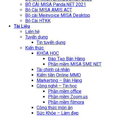
BỘ CÀI MISA Panda.NET 2021
Bộ Cài MISA AMIS ACT
Bộ cài Meinvoice MISA Desktop
Bộ Cài HTKK
Tài Liệu
Liên hệ
Tuyển dụng
Tin tuyển dụng
Kiến thức
KHÓA HỌC
Đào Tạo Bán Hàng
Phần mềm MISA SME NET
Tài chính cá nhân
Kiếm tiền Online MMO
Markerting – Bán Hàng
Công nghệ – Tin học
Phần mềm office
Phần mềm Zoom.us
Phần mềm filmora
Công thức món ăn
Sức Khỏe – Làm đẹp