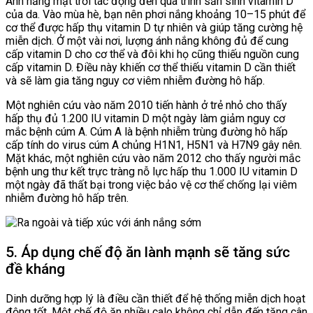
Ánh nắng mặt trời tác động đến quá trình sản sinh vitamin D
của da. Vào mùa hè, bạn nên phơi nắng khoảng 10–15 phút để
cơ thể được hấp thụ vitamin D tự nhiên và giúp tăng cường hệ
miễn dịch. Ở một vài nơi, lượng ánh nắng không đủ để cung
cấp vitamin D cho cơ thể và đôi khi họ cũng thiếu nguồn cung
cấp vitamin D. Điều này khiến cơ thể thiếu vitamin D cần thiết
và sẽ làm gia tăng nguy cơ viêm nhiễm đường hô hấp.
Một nghiên cứu vào năm 2010 tiến hành ở trẻ nhỏ cho thấy
hấp thụ đủ 1.200 IU vitamin D một ngày làm giảm nguy cơ
mắc bệnh cúm A. Cúm A là bệnh nhiễm trùng đường hô hấp
cấp tính do virus cúm A chủng H1N1, H5N1 và H7N9 gây nên.
Mặt khác, một nghiên cứu vào năm 2012 cho thấy người mắc
bệnh ung thư kết trực tràng nỗ lực hấp thu 1.000 IU vitamin D
một ngày đã thất bại trong việc bảo vệ cơ thể chống lại viêm
nhiễm đường hô hấp trên.
5. Áp dụng chế độ ăn lành mạnh sẽ tăng sức
đề kháng
Dinh dưỡng hợp lý là điều cần thiết để hệ thống miễn dịch hoạt
động tốt. Một chế độ ăn nhiều calo không chỉ dẫn đến tăng cân