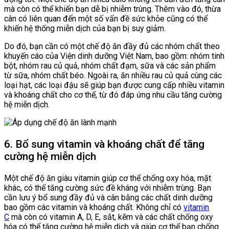
mà còn có thể khiến bạn dễ bị nhiễm trùng. Thêm vào đó, thừa
cân có liên quan đến một số vấn đề sức khỏe cũng có thể
khiến hệ thống miễn dịch của bạn bị suy giảm.
Do đó, bạn cần có một chế độ ăn đầy đủ các nhóm chất theo
khuyến cáo của Viện dinh dưỡng Việt Nam, bao gồm: nhóm tinh
bột, nhóm rau củ quả, nhóm chất đạm, sữa và các sản phẩm
từ sữa, nhóm chất béo. Ngoài ra, ăn nhiều rau củ quả cùng các
loại hạt, các loại đậu sẽ giúp bạn được cung cấp nhiều vitamin
và khoáng chất cho cơ thể, từ đó đáp ứng nhu cầu tăng cường
hệ miễn dịch.
6. Bổ sung vitamin và khoáng chất để tăng
cường hệ miễn dịch
Một chế độ ăn giàu vitamin giúp cơ thể chống oxy hóa, mặt
khác, có thể tăng cường sức đề kháng với nhiễm trùng. Bạn
cần lưu ý bổ sung đầy đủ và cân bằng các chất dinh dưỡng
bao gồm các vitamin và khoáng chất. Không chỉ có
vitamin
C
mà còn có vitamin A, D, E, sắt, kẽm và các chất chống oxy
hóa có thể tăng cường hệ miễn dịch và giúp cơ thể bạn chống