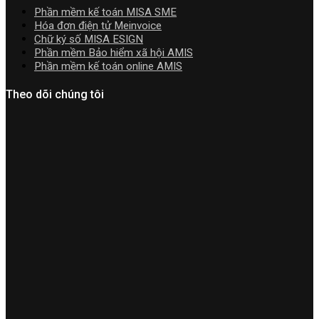
cài
Phần mềm kế toán MISA SME
đặt
Hóa đơn điện tử Meinvoice
Chữ ký số MISA ESIGN
Phần mềm Bảo hiểm xã hội AMIS
Phần mềm kế toán online AMIS
Theo dõi chúng tôi