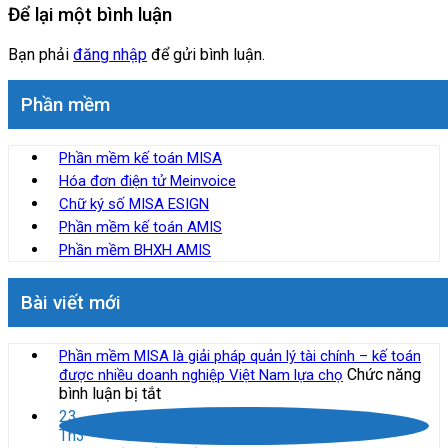
Để lại một bình luận
Bạn phải
đăng nhập
để gửi bình luận.
Phần mềm
Phần mềm kế toán MISA
Hóa đơn điện tử Meinvoice
Chữ ký số MISA ESIGN
Phần mềm kế toán AMIS
Phần mềm BHXH AMIS
Bài viết mới
Phần mềm MISA là giải pháp quản lý tài chính – kế toán
Chức năng
được nhiều doanh nghiệp Việt Nam lựa chọ
ở
bình luận bị tắt
Phần
23
mềm
Th3