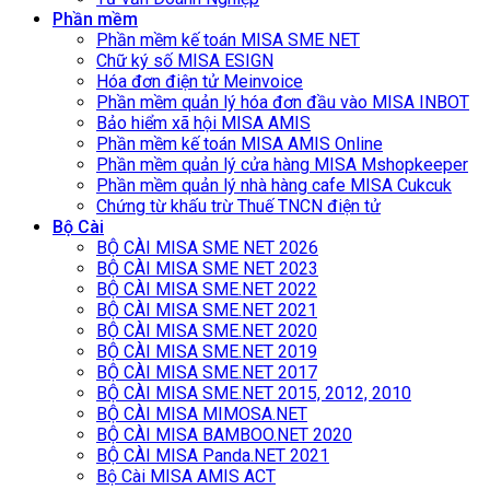
Phần mềm
Phần mềm kế toán MISA SME NET
Chữ ký số MISA ESIGN
Hóa đơn điện tử Meinvoice
Phần mềm quản lý hóa đơn đầu vào MISA INBOT
Bảo hiểm xã hội MISA AMIS
Phần mềm kế toán MISA AMIS Online
Phần mềm quản lý cửa hàng MISA Mshopkeeper
Phần mềm quản lý nhà hàng cafe MISA Cukcuk
Chứng từ khấu trừ Thuế TNCN điện tử
Bộ Cài
BỘ CÀI MISA SME NET 2026
BỘ CÀI MISA SME NET 2023
BỘ CÀI MISA SME.NET 2022
BỘ CÀI MISA SME.NET 2021
BỘ CÀI MISA SME.NET 2020
BỘ CÀI MISA SME.NET 2019
BỘ CÀI MISA SME.NET 2017
BỘ CÀI MISA SME.NET 2015, 2012, 2010
BỘ CÀI MISA MIMOSA.NET
BỘ CÀI MISA BAMBOO.NET 2020
BỘ CÀI MISA Panda.NET 2021
Bộ Cài MISA AMIS ACT