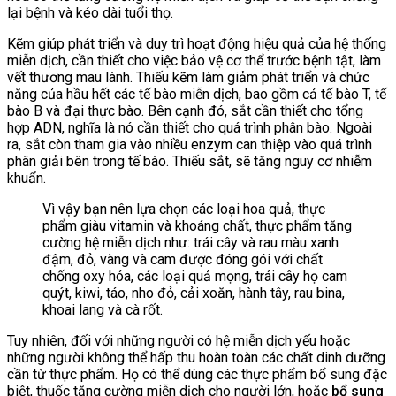
lại bệnh và kéo dài tuổi thọ.
Kẽm giúp phát triển và duy trì hoạt động hiệu quả của hệ thống
miễn dịch, cần thiết cho việc bảo vệ cơ thể trước bệnh tật, làm
vết thương mau lành. Thiếu kẽm làm giảm phát triển và chức
năng của hầu hết các tế bào miễn dịch, bao gồm cả tế bào T, tế
bào B và đại thực bào. Bên cạnh đó, sắt cần thiết cho tổng
hợp ADN, nghĩa là nó cần thiết cho quá trình phân bào. Ngoài
ra, sắt còn tham gia vào nhiều enzym can thiệp vào quá trình
phân giải bên trong tế bào. Thiếu sắt, sẽ tăng nguy cơ nhiễm
khuẩn.
Vì vậy bạn nên lựa chọn các loại hoa quả, thực
phẩm giàu vitamin và khoáng chất, thực phẩm tăng
cường hệ miễn dịch như: trái cây và rau màu xanh
đậm, đỏ, vàng và cam được đóng gói với chất
chống oxy hóa, các loại quả mọng, trái cây họ cam
quýt, kiwi, táo, nho đỏ, cải xoăn, hành tây, rau bina,
khoai lang và cà rốt.
Tuy nhiên, đối với những người có hệ miễn dịch yếu hoặc
những người không thể hấp thu hoàn toàn các chất dinh dưỡng
cần từ thực phẩm. Họ có thể dùng các thực phẩm bổ sung đặc
biệt, thuốc tăng cường miễn dịch cho người lớn, hoặc
bổ sung