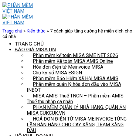
Skip
to
content
Trang chủ
»
Kiến thức
»
7 cách giúp tăng cường hệ miễn dịch cho
cả nhà
TRANG CHỦ
BÁO GIÁ MISA DN
Phần mềm kế toán MISA SME NET 2026
Phần mềm Kế toán MISA AMIS Online
Hóa đơn điện tử Meinvoice MISA
Chữ ký số MISA ESIGN
Phần mềm Bảo Hiểm Xã Hội MISA AMIS
Phần mềm quản lý hóa đơn đầu vào MISA
INBOT
MISA AMIS Thuế TNCN – Phần mềm AMIS
Thuế thu nhập cá nhân
PHẦN MỀM QUẢN LÝ NHÀ HÀNG, QUÁN ĂN
MISA CUKCUK.VN
HOÁ ĐƠN ĐIỆN TỬ MISA MEINVOICE TỪNG
LẦN BÁN HÀNG CHO CÂY XĂNG, TRẠM XĂNG
DẦU