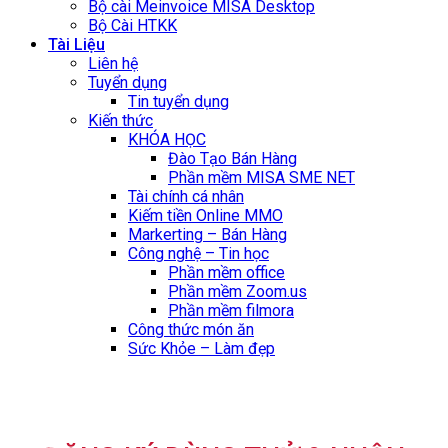
Bộ cài Meinvoice MISA Desktop
Bộ Cài HTKK
Tài Liệu
Liên hệ
Tuyển dụng
Tin tuyển dụng
Kiến thức
KHÓA HỌC
Đào Tạo Bán Hàng
Phần mềm MISA SME NET
Tài chính cá nhân
Kiếm tiền Online MMO
Markerting – Bán Hàng
Công nghệ – Tin học
Phần mềm office
Phần mềm Zoom.us
Phần mềm filmora
Công thức món ăn
Sức Khỏe – Làm đẹp