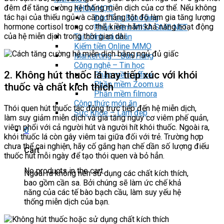
đêm để tăng cường hệ thống miễn dịch của cơ thể. Nếu không
KHÓA HỌC
tác hại của thiếu ngủ và căng thẳng tột độ làm gia tăng lượng
Đào Tạo Bán Hàng
hormone cortisol trong cơ thể, kiềm hãm khả năng hoạt động
Phần mềm MISA SME NET
của hệ miễn dịch trong thời gian dài.
Tài chính cá nhân
Kiếm tiền Online MMO
Markerting – Bán Hàng
Công nghệ – Tin học
2. Không hút thuốc lá hay tiếp xúc với khói
Phần mềm office
Phần mềm Zoom.us
thuốc và chất kích thích
Phần mềm filmora
Công thức món ăn
Thói quen hút thuốc tác động trực tiếp đến hệ miễn dịch,
Sức Khỏe – Làm đẹp
làm suy giảm miễn dịch và gia tăng nguy cơ viêm phế quản,
viêm phổi với cả người hút và người hít khói thuốc. Ngoài ra,
0
khói thuốc lá còn gây viêm tai giữa đối với trẻ. Trường hợp
chưa thể cai nghiện, hãy cố gắng hạn chế dần số lượng điếu
Cart
thuốc hút mỗi ngày để tạo thói quen và bỏ hẳn.
No products in the cart.
Ngoài ra không nên sử dụng các chất kích thích,
bao gồm cần sa. Bởi chúng sẽ làm ức chế khả
năng của các tế bào bạch cầu, làm suy yếu hệ
thống miễn dịch của bạn.