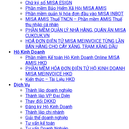
Chữ ký số MISA ESIGN
Phần mềm Bảo Hiểm Xã Hội MISA AMIS
Phần mềm quản lý hóa đơn đầu vào MISA INBOT
MISA AMIS Thuế TNCN – Phần mềm AMIS Thuế
thu nhập cá nhân
PHẦN MỀM QUẢN LÝ NHÀ HÀNG, QUÁN ĂN MISA
CUKCUK.VN
HOÁ ĐƠN ĐIỆN TỬ MISA MEINVOICE TỪNG LẦN
BÁN HÀNG CHO CÂY XĂNG, TRẠM XĂNG DẦU
Hộ Kinh Doanh
Phần mềm Kế toán Hộ Kinh Doanh Online MISA
AMIS HKD
PHẦN MỀM HÓA ĐƠN ĐIỆN TỬ HỘ KINH DOANH
MISA MEINVOICE HKD
Kiến thức – Tài Liệu HKD
Dịch Vụ
Thành lập doanh nghiệp
Thành lập VP Đại Diện
Thay đổi DKKD
Đăng ký Hộ Kinh Doanh
Thành lập chi nhánh
Giải thể doanh nghiệp
Tư vấn kế toán
Tư vấn Doanh Nghiệp