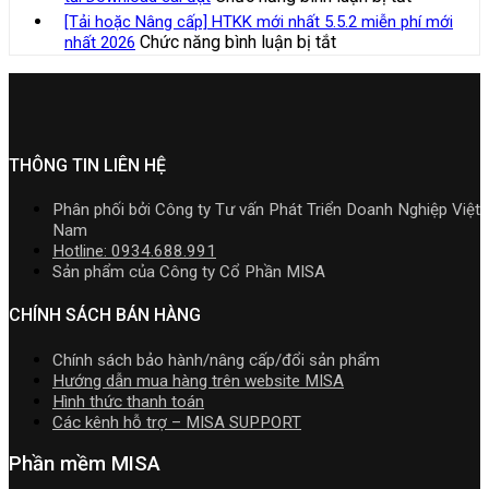
TT99/202
nghiệp
mềm
tải
Bộ
hộ
[Tải hoặc Nâng cấp] HTKK mới nhất 5.5.2 miễn phí mới
mới
xây
Kế
Download
Cài
kinh
ở
Chức năng bình luận bị tắt
nhất 2026
nhất
lắp
toán
cài
Phần
doanh,
[Tải
năm
cần
MISA
đặt
mềm
cá
hoặc
2026
nắm
AMIS
kế
nhân
Nâng
|
rõ
online
toán
kinh
cấp]
Video
và
MISA
doanh
HTKK
Hướng
quản
SME.NET
mới
THÔNG TIN LIÊN HỆ
dẫn
trị
2026
nhất
tải
doanh
R2
5.5.2
Download
Phân phối bởi Công ty Tư vấn Phát Triển Doanh Nghiệp Việt
nghiệp
cập
miễn
cài
Nam
hợp
nhật
phí
đặt
Hotline: 0934.688.991
nhất
TT99/202
mới
Sản phẩm của Công ty Cổ Phần MISA
mới
mới
nhất
nhất
nhất
2026
CHÍNH SÁCH BÁN HÀNG
2026
năm
2026
Chính sách bảo hành/nâng cấp/đổi sản phẩm
|
Hướng dẫn mua hàng trên website MISA
Video
Hình thức thanh toán
Hướng
Các kênh hỗ trợ – MISA SUPPORT
dẫn
tải
Phần mềm MISA
Download