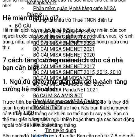
Mshopkeeper
nhé!
Phần mềm quản lý nhà hàng cafe MISA
Cukcuk
Hệ miễn dịch là gì?
Chứng từ khấu trừ Thuế TNCN điện tử
BỘ CÀI
Hệ miễn dịch có vai trò là hệ thống bảo vệ tự nhiên của con
BỘ CÀI MISA SME NET 2026
người trước các tác nhân xâm nhập như vi khuẩn, virus, ký sinh
BỘ CÀI MISA SME NET 2023
trùng, nấm, phục hồi các tế bào tổn thương, phòng ngừa ung
BỘ CÀI MISA SME.NET 2022
thư.
BỘ CÀI MISA SME.NET 2021
BỘ CÀI MISA SME.NET 2020
7 cách tăng cường miễn dịch cho cả nhà
BỘ CÀI MISA SME.NET 2019
BỘ CÀI MISA SME.NET 2017
bạn cần biết
BỘ CÀI MISA SME.NET 2015, 2012, 2010
BỘ CÀI MISA MIMOSA.NET
1. Ngủ đủ giấc, thư giãn đầu óc là cách tăng
BỘ CÀI MISA BAMBOO.NET 2020
cường hệ miễn dịch
BỘ CÀI MISA Panda.NET 2021
Bộ Cài MISA AMIS ACT
Bộ cài Meinvoice MISA Desktop
Trước tiên, bạn cần phải giảm bớt căng thẳng, đó là thay đổi
Bộ Cài HTKK
quan trọng nhất bạn có thể thực hiện. Nếu bạn thường xuyên
TÀI LIỆU
cảm thấy căng thẳng sẽ khiến cơ thể bạn bị suy yếu. Bạn có
Liên hệ
thể thư giãn bằng cách ngồi thiền hoặc tham gia các hoạt động
Tuyển dụng
ngoài trời để kiểm soát căng thẳng.
Tin tuyển dụng
Bên cạnh đó, bạn cần ngủ đủ giấc. Bạn cần ngủ từ 7-8 giờ mỗi
Kiến thức