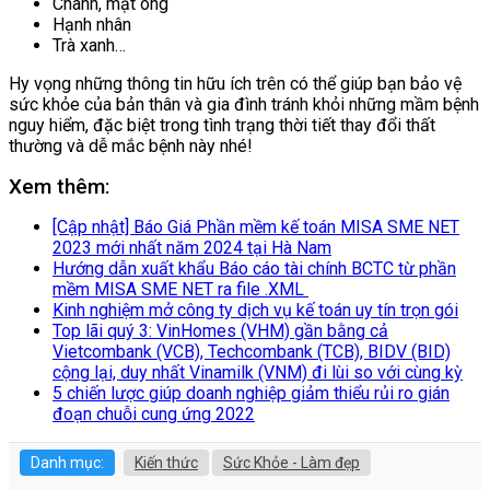
Chanh, mật ong
Hạnh nhân
Trà xanh…
Hy vọng những thông tin hữu ích trên có thể giúp bạn bảo vệ
sức khỏe của bản thân và gia đình tránh khỏi những mầm bệnh
nguy hiểm, đặc biệt trong tình trạng thời tiết thay đổi thất
thường và dễ mắc bệnh này nhé!
Xem thêm:
[Cập nhật] Báo Giá Phần mềm kế toán MISA SME NET
2023 mới nhất năm 2024 tại Hà Nam
Hướng dẫn xuất khẩu Báo cáo tài chính BCTC từ phần
mềm MISA SME NET ra file .XML
Kinh nghiệm mở công ty dịch vụ kế toán uy tín trọn gói
Top lãi quý 3: VinHomes (VHM) gần bằng cả
Vietcombank (VCB), Techcombank (TCB), BIDV (BID)
cộng lại, duy nhất Vinamilk (VNM) đi lùi so với cùng kỳ
5 chiến lược giúp doanh nghiệp giảm thiểu rủi ro gián
đoạn chuỗi cung ứng 2022
Danh mục:
Kiến thức
Sức Khỏe - Làm đẹp